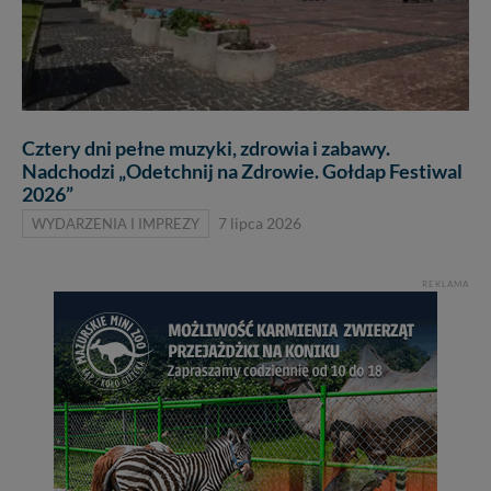
Cztery dni pełne muzyki, zdrowia i zabawy.
Nadchodzi „Odetchnij na Zdrowie. Gołdap Festiwal
2026”
WYDARZENIA I IMPREZY
7 lipca 2026
REKLAMA