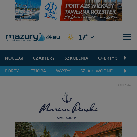
°
17
Giżycko
NOCLEGI
CZARTERY
SZKOLENIA
OFERTY SPECJALN
PORTY
JEZIORA
WYSPY
SZLAKI WODNE
SZLAK
REKLAMA