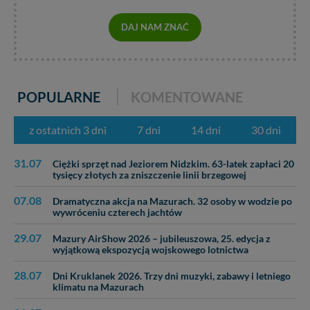
zawsze jest możliwe techniczne zrealizowanie Twoich
praw w odniesieniu do informacji zawartych w plikach
DAJ NAM ZNAĆ
cookies. Twoja przeglądarka umożliwia Ci skasowanie
tych plików - w pewnych przypadkach nie możemy tego
zrobić za Ciebie.
Dziękujemy, i życzmy miłego odkrywania Mazur na
POPULARNE
KOMENTOWANE
nowo...
z ostatnich 3 dni
7 dni
14 dni
30 dni
31.07
Ciężki sprzęt nad Jeziorem Nidzkim. 63-latek zapłaci 20
tysięcy złotych za zniszczenie linii brzegowej
07.08
Dramatyczna akcja na Mazurach. 32 osoby w wodzie po
wywróceniu czterech jachtów
29.07
Mazury AirShow 2026 – jubileuszowa, 25. edycja z
wyjątkową ekspozycją wojskowego lotnictwa
28.07
Dni Kruklanek 2026. Trzy dni muzyki, zabawy i letniego
klimatu na Mazurach