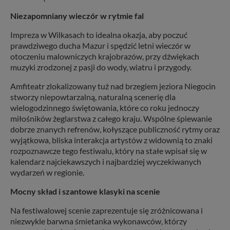
Niezapomniany wieczór w rytmie fal
Impreza w Wilkasach to idealna okazja, aby poczuć
prawdziwego ducha Mazur i spędzić letni wieczór w
otoczeniu malowniczych krajobrazów, przy dźwiękach
muzyki zrodzonej z pasji do wody, wiatru i przygody.
Amfiteatr zlokalizowany tuż nad brzegiem jeziora Niegocin
stworzy niepowtarzalną, naturalną scenerię dla
wielogodzinnego świętowania, które co roku jednoczy
miłośników żeglarstwa z całego kraju. Wspólne śpiewanie
dobrze znanych refrenów, kołyszące publiczność rytmy oraz
wyjątkowa, bliska interakcja artystów z widownią to znaki
rozpoznawcze tego festiwalu, który na stałe wpisał się w
kalendarz najciekawszych i najbardziej wyczekiwanych
wydarzeń w regionie.
Mocny skład i szantowe klasyki na scenie
Na festiwalowej scenie zaprezentuje się zróżnicowana i
niezwykle barwna śmietanka wykonawców, którzy