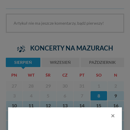
Artykuł nie ma jeszcze komentarzy, bądź pierwszy!
KONCERTY NA MAZURACH
SIERPIEŃ
WRZESIEŃ
PAŹDZIERNIK
PN
WT
ŚR
CZ
PT
SO
N
27
28
29
30
31
1
2
3
4
5
6
7
8
9
10
11
12
13
14
15
16
×
17
18
19
20
21
22
23
24
25
26
27
28
29
30