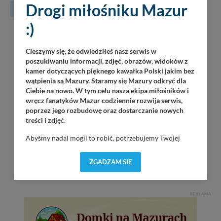
Drogi miłośniku Mazur
31
:)
08
Luka
Piękna Góra / Port Łabędzi Ostrów / 20:30
08.2026
Cieszymy się, że odwiedziłeś nasz serwis w
poszukiwaniu informacji, zdjęć, obrazów, widoków z
oJ TaM
kamer dotyczących pięknego kawałka Polski jakim bez
Wilkasy / Port Resort Niegocin / 20:00
wątpienia są Mazury. Staramy się Mazury odkryć dla
Ciebie na nowo. W tym celu nasza ekipa miłośników i
Korzuh
wręcz fanatyków Mazur codziennie rozwija serwis,
Wilkasy / Port AZS Wilkasy / 21:00
poprzez jego rozbudowę oraz dostarczanie nowych
treści i zdj
ęć.
Jack Sparrow Band
Ruciane-Nida / Przystań OW Wodnik / 20:00
Abyśmy nadal mogli to robić, potrzebujemy Twojej
zgody, dzięki której, będziemy mogli elementy serwisu
dostosować do Twoich preferencji. Twoje dane (w tym
KRiSU Krzysztof Bańka
ZGADZAM SIĘ
pliki cookies) będą zapisywane w celu usprawnienia
Górkło / Marina Górkło / 21:00
serwisu (zapamiętywanie pozycji na mapach, ostatnie
wyszukania, ulubione miejsca, logowania, itp).
REKLAMA
Bezpieczeństwo Twoich danych jest dla nas
priorytetowe, bez poinformowania Ciebie nie będziemy
zmieniać zakresu naszych uprawnień. Twoje dane są u