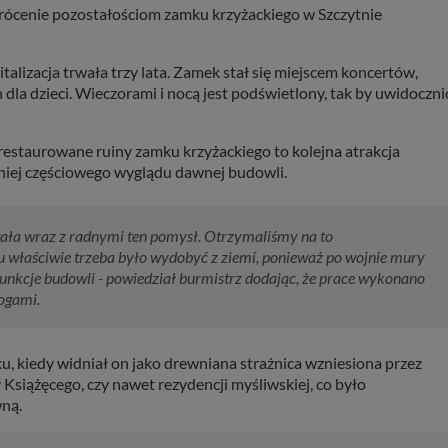
wrócenie pozostałościom zamku krzyżackiego w Szczytnie
izacja trwała trzy lata. Zamek stał się miejscem koncertów,
dla dzieci. Wieczorami i nocą jest podświetlony, tak by uwidoczni
restaurowane ruiny zamku krzyżackiego to kolejna atrakcja
mniej częściowego wyglądu dawnej budowli.
ała wraz z radnymi ten pomysł. Otrzymaliśmy na to
 właściwie trzeba było wydobyć z ziemi, ponieważ po wojnie mury
funkcje budowli - powiedział burmistrz dodając, że prace wykonano
ogami.
u, kiedy widniał on jako drewniana strażnica wzniesiona przez
 Książęcego, czy nawet rezydencji myśliwskiej, co było
ną.