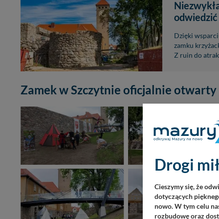
Niezwykła
odwiedzić
Dzięki wsparci
zamku krzyżac
Z ruin do atra
Zamek w Szczytnie oficjalnie otwarty
Drogi mił
Cieszymy się, że odw
dotyczących pięknego
nowo. W tym celu nas
rozbudowę oraz dosta