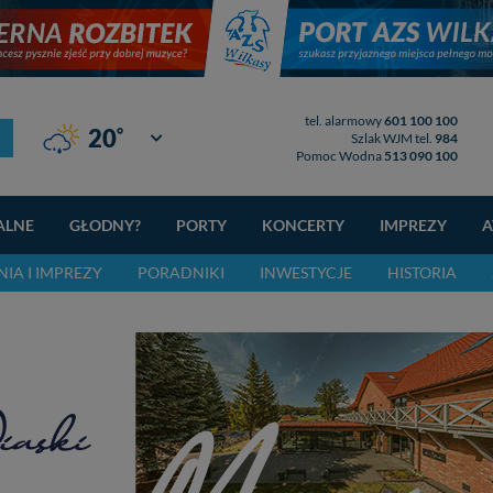
tel. alarmowy
601 100 100
°
20
Giżycko
Szlak WJM tel.
984
Pomoc Wodna
513 090 100
ALNE
GŁODNY?
PORTY
KONCERTY
IMPREZY
A
IA I IMPREZY
PORADNIKI
INWESTYCJE
HISTORIA