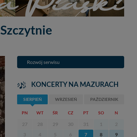
 Szczytnie
Rozwój serwisu
KONCERTY NA MAZURACH
SIERPIEŃ
WRZESIEŃ
PAŹDZIERNIK
PN
WT
ŚR
CZ
PT
SO
N
27
28
29
30
31
1
2
3
4
5
6
7
8
9