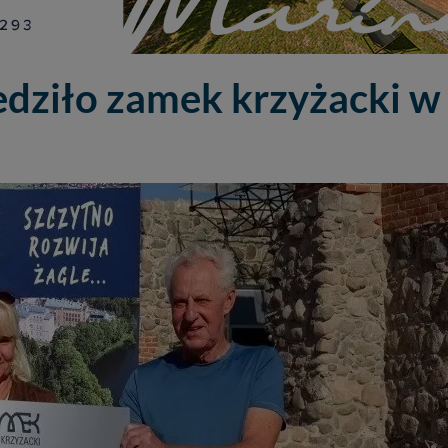
edziło zamek krzyżacki w