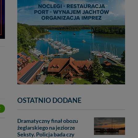
OSTATNIO DODANE
Z
Dramatyczny finał obozu
żeglarskiego na jeziorze
Seksty. Policja bada czy