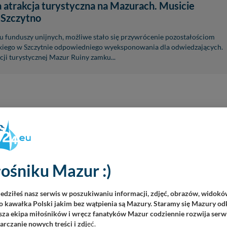
 atrakcja turystyczna na Mazurach. Musicie
 Szczytno
u funduszy unijnych, możliwe stało się przywrócenie pozostałościom
kiego w Szczytnie odpowiedniego wyeksponowania dla odwiedzających.
kcji turystycznej Mazur Ruiny zamku...
ośniku Mazur :)
iedziłeś nasz serwis w poszukiwaniu informacji, zdjęć, obrazów, widok
 kawałka Polski jakim bez wątpienia są Mazury. Staramy się Mazury odk
za ekipa miłośników i wręcz fanatyków Mazur codziennie rozwija serwi
rczanie nowych treści i zdj
ęć.