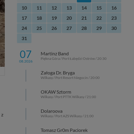
10
11
12
13
14
15
16
17
18
19
20
21
22
23
24
25
26
27
28
29
30
31
07
Martinz Band
Piękna Góra / Port Łabędzi Ostrów / 20:30
08.2026
Załoga Dr. Bryga
Wilkasy / Port Resort Niegocin / 20:00
OKAW Sztorm
Wilkasy / Port PTTK Wilkasy / 21:00
Dolaroova
 z
Wilkasy / Port AZS Wilkasy / 21:00
Tomasz Gr0m Paciorek