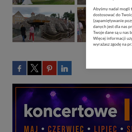
Abyśmy nadal mogli t
dostosować do Twoich
(zapamiętywanie pozy
danych jest dla nas 
Twoje dane są u nas b
Więcej informacji uz
wyrażasz zgodę na pr
Nasz serwis nie wyk
Wyjątkiem jest sytua
kontaktowego, przekaz
zasadach i funkcjona
Administratorem Twoi
11-500 Giżycko. Może
W każdej chwili może
przetwarzania. Pamię
informacji zawartych
przypadkach nie może
Dziękujemy, i życzmy