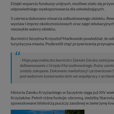
Dzięki wsparciu funduszy unijnych, możliwe stało się przy
odpowiedniego wyeksponowania dla odwiedzających.
5 czerwca dokonano otwarcia odbudowanego obiektu. Rewital
wystaw i imprez okolicznościowych oraz zajęć edukacyjnych 
niezwykłe walory obiektu.
Burmistrz Szczytna Krzysztof Mańkowski powiedział, że od
turystyczna miasta. Podkreślił chęć przywrócenia przynaj
- Moja poprzedniczka burmistrz Danuta Górska zainicjow
dofinansowanie z Urzędu Marszałkowskiego. Ruiny zamku
zostały zakopane. Dokonano rewitalizacji i przewrócono 
pod nadzorem konserwatorskim we współpracy z archeol
Historia Zamku Krzyżackiego w Szczytnie sięga już XIV wiek
Krzyżaków. Pełnił różne funkcje: obronną, siedziby Starosty
spowodowane bliskością puszczy zasobnej w zwierzynę łow