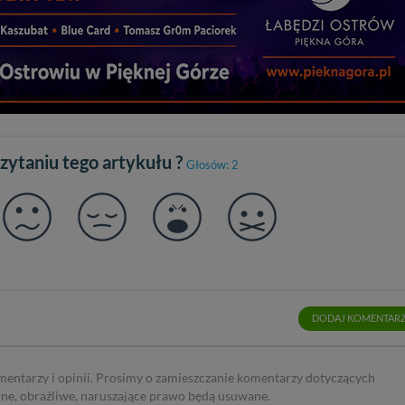
czytaniu tego artykułu ?
Głosów: 2
DODAJ KOMENTAR
mentarzy i opinii. Prosimy o zamieszczanie komentarzy dotyczących
rne, obraźliwe, naruszające prawo będą usuwane.