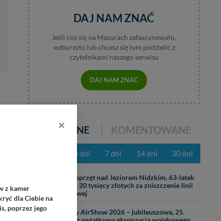
DAJ NAM ZNAĆ
Jeśli coś się na Mazurach zafascynowało,
wzburzyło lub chcesz się tym podzielić z
czytelnikami naszego serwisu
DAJ NAM ZNAĆ
×
POPULARNE
KOMENTOWANE
z ostatnich 3 dni
7 dni
14 dni
30 dni
31.07
Ciężki sprzęt nad Jeziorem Nidzkim. 63-latek
zapłaci 20 tysięcy złotych za zniszczenie linii
ów z kamer
brzegowej
ryć dla Ciebie na
s, poprzez jego
29.07
Mazury AirShow 2026 – jubileuszowa, 25.
edycja z wyjątkową ekspozycją wojskowego