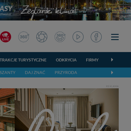
TRAKCJE TURYSTYCZNE
ODKRYCIA
FIRMY
OGŁOSZEN
SZANTY
DAJ ZNAĆ
PRZYRODA
REKLAMA