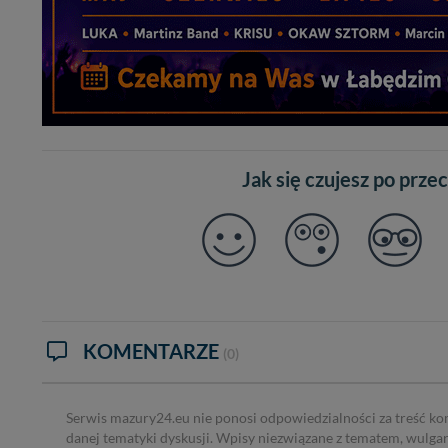
Jak się czujesz po prze
KOMENTARZE
(0)
Serwis mazury24.eu nie ponosi odpowiedzialności za treść ko
danej tematyki dyskusji. Wpisy niezwiązane z tematem, wulga