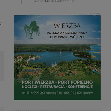
Górkło / Marina Górkło / 21:00
REKLAMA
ć