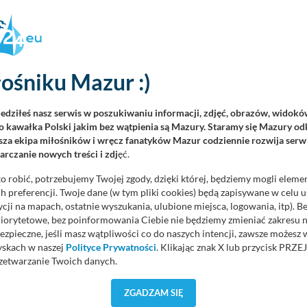
rzyścią dla gospodarki regionu i jego mieszkańców.
ł duży progres, ale mierzył się również z wieloma wyzwaniami.
ośniku Mazur :)
y sobie cele, które miały przynieść dla lotniska optymalne
iedziłeś nasz serwis w poszukiwaniu informacji, zdjęć, obrazów, widok
ię osiągnąć i jesteśmy zdeterminowani, aby dalej rozwijać i
 kawałka Polski jakim bez wątpienia są Mazury. Staramy się Mazury odk
kiwania naszych klientów. Większa siatka połączeń, rozwój sektora
za ekipa miłośników i wręcz fanatyków Mazur codziennie rozwija serwi
alne źródła energii – to dla nas priorytety na najbliższy czas
rczanie nowych treści i zdj
ęć.
p. z o.o., zarządzającej Portem Lotniczym Olsztyn-Mazury w
o robić, potrzebujemy Twojej zgody, dzięki której, będziemy mogli eleme
 preferencji. Twoje dane (w tym pliki cookies) będą zapisywane w celu 
cji na mapach, ostatnie wyszukania, ulubione miejsca, logowania, itp). 
priorytetowe, bez poinformowania Ciebie nie będziemy zmieniać zakresu 
iczy Olsztyn-Mazury podsumował miniony rok
ezpieczne, jeśli masz wątpliwości co do naszych intencji, zawsze możesz
yskach w naszej
Polityce Prywatności
. Klikając znak X lub przycisk P
wzrostu liczby pasażerów w skali roku, ruch pasażerski udało się
zetwarzanie Twoich danych.
oziomu 74,8 proc. w stosunku do wyniku z 2019 roku, czyli ostatniego
rzed pandemią Covid-19 i najlepszego w historii...
orzystuje oraz nie udostępnia Twoich danych innym podmiotom oraz oso
ZGADZAM SIĘ
cja, gdy przekazanie Twoich danych jest elementem usługi (przekazanie d