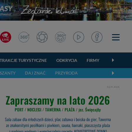
TRAKCJE TURYSTYCZNE
ODKRYCIA
FIRMY
OGŁOSZEN
SZANTY
DAJ ZNAĆ
PRZYRODA
REKLAMA