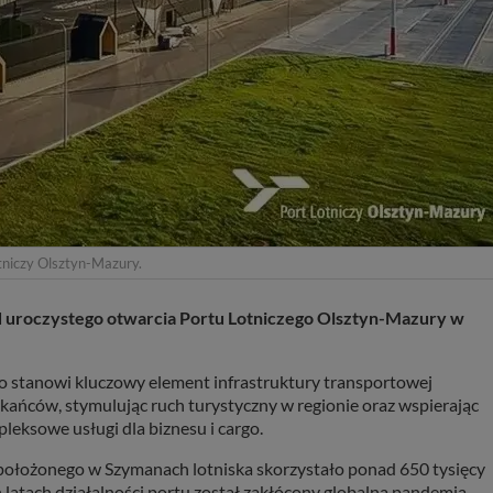
tniczy Olsztyn-Mazury.
 od uroczystego otwarcia Portu Lotniczego Olsztyn-Mazury w
o stanowi kluczowy element infrastruktury transportowej
kańców, stymulując ruch turystyczny w regionie oraz wspierając
eksowe usługi dla biznesu i cargo.
z położonego w Szymanach lotniska skorzystało ponad 650 tysięcy
 latach działalności portu został zakłócony globalną pandemią