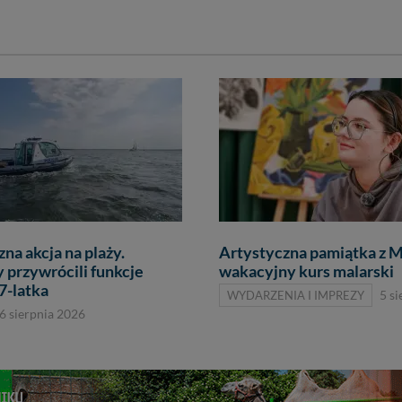
na akcja na plaży.
Artystyczna pamiątka z M
 przywrócili funkcje
wakacyjny kurs malarski
7-latka
WYDARZENIA I IMPREZY
5 s
6 sierpnia 2026