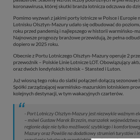
koronawirusa, której skutki branża lotnicza odczuwa do dziś
Pomimo wyzwań z jakimi porty lotnicze w Polsce i Europie m
Lotnisku Olsztyn-Mazury udało się odbudować do poziomu 
roku przed pandemią i najlepszego w historii warmińsko-m
Najnowsze prognozy branżowe przewidują, że pełna odbudo
dopiero w 2025 roku.
Obecnie z Portu Lotniczego Olsztyn-Mazury operuje 2 prz
przewoźnik – Polskie Linie Lotnicze LOT. Obowiązujący ak
oraz dwóch londyńskich lotnisk – Stansted i Luton.
Już wiosną tego roku do siatki połączeń dołączą sezonowe l
Spółki zarządzającej warmińsko-mazurskim lotniskiem pr
kolejnych destynacji, w tym wakacyjnych czarterów.
- Port Lotniczy Olsztyn-Mazury jest niezwykle ważnym 
– mówi Gustaw Marek Brzezin, marszałek województwa war
regionie daje nie tylko możliwość szybkiego i komforto
Mazury oraz Powiśle na dodatkowy strumień turystów i in
rozwijania lokalnych przedsiębiorstw. Jestem dumny z teg