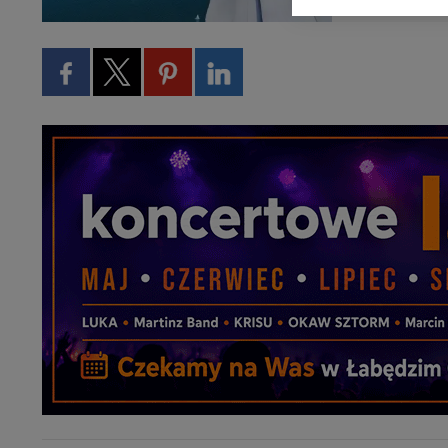
kontaktowego, przekaz
zasadach i funkcjona
Administratorem Twoi
11-500 Giżycko. Może
W każdej chwili może
przetwarzania. Pamię
informacji zawartych
przypadkach nie może
Dziękujemy, i życzmy