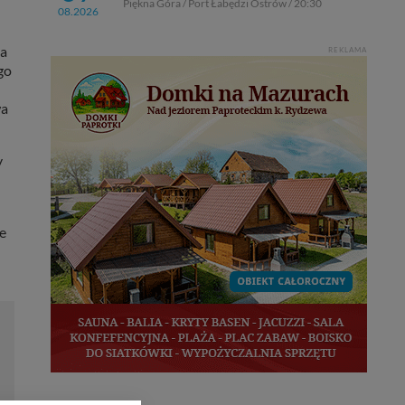
Piękna Góra / Port Łabędzi Ostrów / 20:30
08.2026
na
REKLAMA
go
wa
y
ze