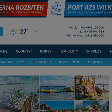
tel. alarmowy
601 100 100
°
22
Giżycko
Szlak WJM tel.
984
Pomoc Wodna
513 090 100
ALNE
GŁODNY?
PORTY
KONCERTY
IMPREZY
A
IA I IMPREZY
PORADNIKI
INWESTYCJE
HISTORIA