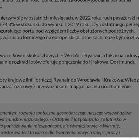
.
ierzyły się w ostatnich miesiącach, w 2022 roku ruch pasażerski 
74,8% w stosunku do wyniku z 2019 roku, czyli ostatniego pełne
azurskiego portu pod względem liczby obsłużonych podróżnych.
wa ruchu lotniczego na europejskich lotniskach może być możli
ewoźników niskokosztowych – WizzAir i Ryanair, a także narodow
tualnie rozkład lotów oferuje połączenia do Krakowa, Dortmundu
oty krajowe linii lotniczej Ryanair do Wrocławia i Krakowa. Wład
owadzą rozmowy z przewoźnikami mające na celu uruchomienie
elementem rozwoju społeczno-gospodarczego naszego województwa
mińsko-mazurskiego. - Ostatnie 7 lat pokazało, że lotnisko w
wego podróżowania mieszkańcom, ale również otwiera Warmię,
westorów. Jest to ważne dla tworzenia nowych miejsc pracy i
o, że mamy takie lotnisko w naszym regionie i jestem przekonany, że