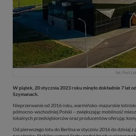
fot. Port Lo
W piątek, 20 stycznia 2023 roku minęło dokładnie 7 lat
Szymanach.
Nieprzerwanie od 2016 roku, warmińsko-mazurskie lotnisk
północno-wschodniej Polski – zwiększając mobilność miesz
lokalnych przedsiębiorców oraz producentów oferując kompl
Od pierwszego lotu do Berlina w styczniu 2016 do dzisiaj 
pasażerów. Stabilny wzrost liczby podróżnych w pierwszych