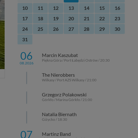
10
11
12
13
14
15
16
17
18
19
20
21
22
23
24
25
26
27
28
29
30
31
06
Marcin Kaszubat
Piękna Góra / Port Łabędzi Ostrów / 20:30
08.2026
The Nierobbers
Wilkasy / Port AZS Wilkasy / 21:00
Grzegorz Polakowski
Górkło / Marina Górkło / 21:00
Natalia Biernath
Giżycko / 18:30
07
Martinz Band