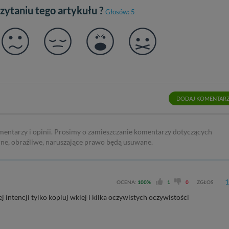
czytaniu tego artykułu ?
Głosów: 5
DODAJ KOMENTAR
mentarzy i opinii. Prosimy o zamieszczanie komentarzy dotyczących
rne, obraźliwe, naruszające prawo będą usuwane.
1
OCENA:
100%
1
0
ZGŁOŚ
ej intencji tylko kopiuj wklej i kilka oczywistych oczywistości