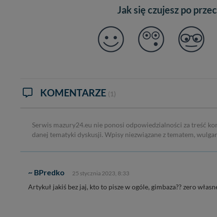
Jak się czujesz po prze
KOMENTARZE
(1)
Serwis mazury24.eu nie ponosi odpowiedzialności za treść ko
danej tematyki dyskusji. Wpisy niezwiązane z tematem, wulga
~ BPredko
25 stycznia 2023, 8:33
Artykuł jakiś bez jaj, kto to pisze w ogóle, gimbaza?? zero własn