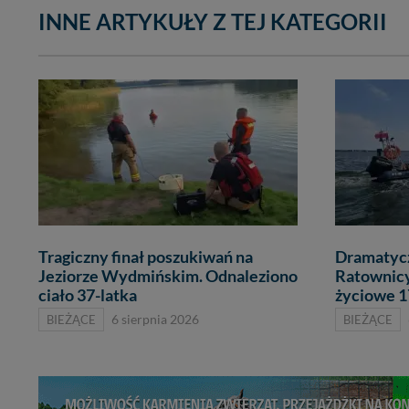
INNE ARTYKUŁY Z TEJ KATEGORII
Tragiczny finał poszukiwań na
Dramatycz
Jeziorze Wydmińskim. Odnaleziono
Ratownicy
ciało 37-latka
życiowe 1
BIEŻĄCE
6 sierpnia 2026
BIEŻĄCE