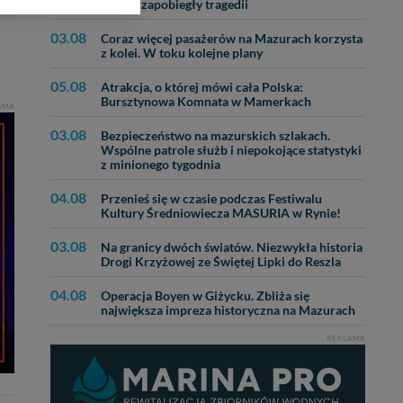
MOPR zapobiegły tragedii
ięcej informacji o
03.08
Coraz więcej pasażerów na Mazurach korzysta
z kolei. W toku kolejne plany
bą ul. Wiejska 17,
05.08
Atrakcja, o której mówi cała Polska:
Bursztynowa Komnata w Mamerkach
AMA
ęcia, zabronić ich
praw w odniesieniu do
03.08
Bezpieczeństwo na mazurskich szlakach.
lików - w pewnych
Wspólne patrole służb i niepokojące statystyki
z minionego tygodnia
04.08
Przenieś się w czasie podczas Festiwalu
Kultury Średniowiecza MASURIA w Rynie!
03.08
Na granicy dwóch światów. Niezwykła historia
Drogi Krzyżowej ze Świętej Lipki do Reszla
04.08
Operacja Boyen w Giżycku. Zbliża się
największa impreza historyczna na Mazurach
REKLAMA