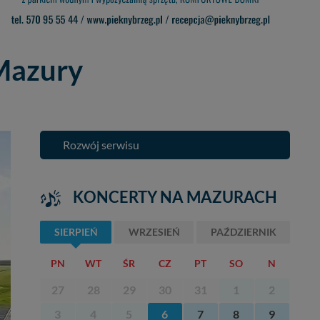
-Mazury
Rozwój serwisu
KONCERTY NA MAZURACH
SIERPIEŃ
WRZESIEŃ
PAŹDZIERNIK
PN
WT
ŚR
CZ
PT
SO
N
27
28
29
30
31
1
2
3
4
5
6
7
8
9