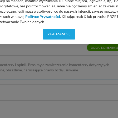
cji na mapach, ostatnie wyszukania, ulubione miejsca, logowania, itp). 
czytaniu tego artykułu ?
Głosów: 0
priorytetowe, bez poinformowania Ciebie nie będziemy zmieniać zakresu 
ezpieczne, jeśli masz wątpliwości co do naszych intencji, zawsze możesz
yskach w naszej
Polityce Prywatności
. Klikając znak X lub przycisk P
zetwarzanie Twoich danych.
orzystuje oraz nie udostępnia Twoich danych innym podmiotom oraz oso
ZGADZAM SIĘ
cja, gdy przekazanie Twoich danych jest elementem usługi (przekazanie d
anie danych w przypadku rezerwacji usług typu: nocleg, czartery, itp). W
lności serwisu w
Regulaminie Serwisu
.
DODAJ KOMENTAR
ch danych jest: Agencja Reklamowa Kreacja Monika Borkowska, z siedzi
sz z nami skontaktować się za pośrednictwem tej
strony
.
mentarzy i opinii. Prosimy o zamieszczanie komentarzy dotyczących
rne, obraźliwe, naruszające prawo będą usuwane.
sz: zażądać dostępu do swoich danych, zażądać ich poprawienia lub usuni
taj jednak, że nie zawsze jest możliwe techniczne zrealizowanie Twoich 
 w plikach cookies. Twoja przeglądarka umożliwia Ci skasowanie tych p
my tego zrobić za Ciebie.
 miłego odkrywania Mazur na nowo...