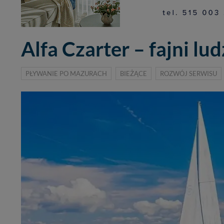
Alfa Czarter – fajni ludz
PŁYWANIE PO MAZURACH
BIEŻĄCE
ROZWÓJ SERWISU