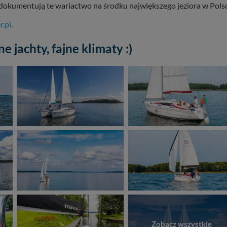
ii dokumentują te wariactwo na środku największego jeziora w Pols
r.pl
.
ne jachty, fajne klimaty :)
Zobacz wszystkie