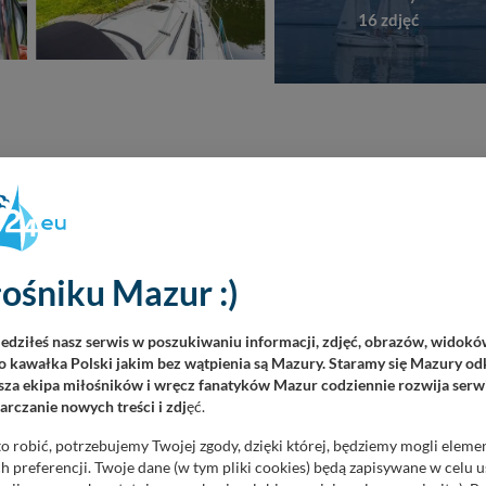
16 zdjęć
REKL
ośniku Mazur :)
iedziłeś nasz serwis w poszukiwaniu informacji, zdjęć, obrazów, widok
 kawałka Polski jakim bez wątpienia są Mazury. Staramy się Mazury odk
za ekipa miłośników i wręcz fanatyków Mazur codziennie rozwija serwi
rczanie nowych treści i zdj
ęć.
o robić, potrzebujemy Twojej zgody, dzięki której, będziemy mogli eleme
 preferencji. Twoje dane (w tym pliki cookies) będą zapisywane w celu 