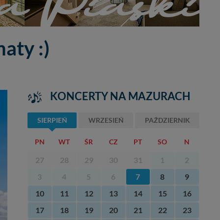
maty :)
KONCERTY NA MAZURACH
SIERPIEŃ
WRZESIEŃ
PAŹDZIERNIK
PN
WT
ŚR
CZ
PT
SO
N
27
28
29
30
31
1
2
3
4
5
6
7
8
9
10
11
12
13
14
15
16
17
18
19
20
21
22
23