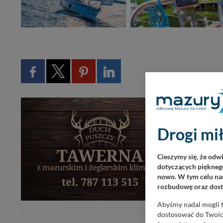
Drogi mił
Cieszymy się, że odw
dotyczących pięknego
nowo. W tym celu nas
rozbudowę oraz dosta
Abyśmy nadal mogli t
dostosować do Twoich