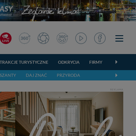
TRAKCJE TURYSTYCZNE
ODKRYCIA
FIRMY
OGŁOSZEN
SZANTY
DAJ ZNAĆ
PRZYRODA
REKLAMA