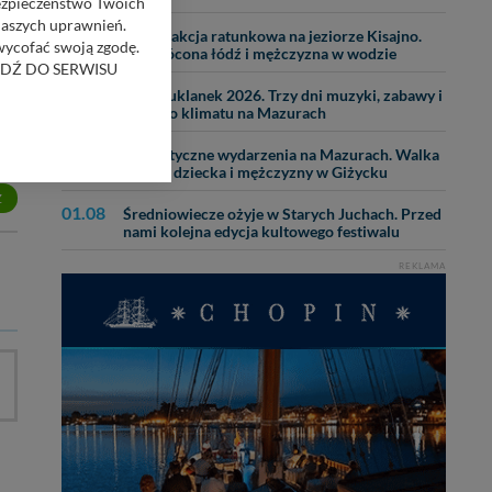
Bezpieczeństwo Twoich
naszych uprawnień.
25.07
Nocna akcja ratunkowa na jeziorze Kisajno.
 wycofać swoją zgodę.
Wywrócona łódź i mężczyzna w wodzie
RZEJDŹ DO SERWISU
28.07
Dni Kruklanek 2026. Trzy dni muzyki, zabawy i
letniego klimatu na Mazurach
bom trzecim.
31.07
anych z formularza
Dramatyczne wydarzenia na Mazurach. Walka
o życie dziecka i mężczyzny w Giżycku
ięcej informacji o
Z
01.08
Średniowiecze ożyje w Starych Juchach. Przed
nami kolejna edycja kultowego festiwalu
bą ul. Wiejska 17,
REKLAMA
ęcia, zabronić ich
praw w odniesieniu do
lików - w pewnych