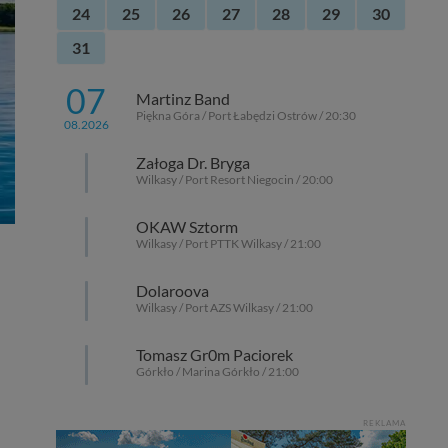
24
25
26
27
28
29
30
31
07
Martinz Band
Piękna Góra / Port Łabędzi Ostrów / 20:30
08.2026
Załoga Dr. Bryga
Wilkasy / Port Resort Niegocin / 20:00
OKAW Sztorm
Wilkasy / Port PTTK Wilkasy / 21:00
Dolaroova
Wilkasy / Port AZS Wilkasy / 21:00
Tomasz Gr0m Paciorek
Górkło / Marina Górkło / 21:00
REKLAMA