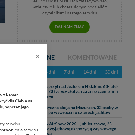
Jeśli coś się na Mazurach zafascynowało,
wzburzyło lub chcesz się tym podzielić z
czytelnikami naszego serwisu
DAJ NAM ZNAĆ
×
POPULARNE
KOMENTOWANE
AMA
z ostatnich 3 dni
7 dni
14 dni
30 dni
31.07
Ciężki sprzęt nad Jeziorem Nidzkim. 63-latek
zapłaci 20 tysięcy złotych za zniszczenie linii
ów z kamer
brzegowej
ryć dla Ciebie na
07.08
s, poprzez jego
Dramatyczna akcja na Mazurach. 32 osoby w
wodzie po wywróceniu czterech jachtów
29.07
nty serwisu
Mazury AirShow 2026 – jubileuszowa, 25.
edycja z wyjątkową ekspozycją wojskowego
usprawnienia serwisu
lotnictwa