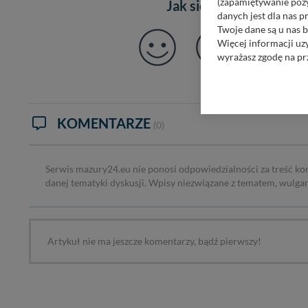
(zapamiętywanie pozy
Jak się czujesz po prze
danych jest dla nas 
Twoje dane są u nas b
Więcej informacji uz
wyrażasz zgodę na pr
Nasz serwis nie wyk
Wyjątkiem jest sytua
kontaktowego, przekaz
KOMENTARZE
zasadach i funkcjona
(0)
Administratorem Twoi
11-500 Giżycko. Może
Serwis mazury24.eu nie ponosi odpowiedzialności za treść ko
danej tematyki dyskusji. Wpisy niezwiązane z tematem, wulga
W każdej chwili może
przetwarzania. Pamię
informacji zawartych
przypadkach nie może
Artykuł nie ma jeszcze komentarzy, bądź pierwszy!
Dziękujemy, i życzmy