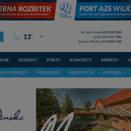
tel. alarmowy
601 100 100
°
13
Giżycko
Szlak WJM tel.
984
Pomoc Wodna
513 090 100
ALNE
GŁODNY?
PORTY
KONCERTY
IMPREZY
A
IA I IMPREZY
PORADNIKI
INWESTYCJE
HISTORIA