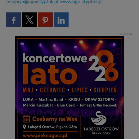
recepcja@ognistyptak.pl
,
www.ognistyptak.pl
REKLAMA