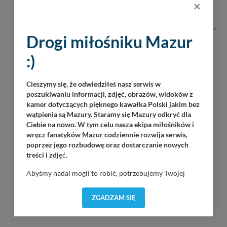
historyczna impreza na Mazurach
×
Giżycko / Twierdza Boyen / 10:00
REKLAMA
Drogi miłośniku Mazur
:)
Cieszymy się, że odwiedziłeś nasz serwis w
poszukiwaniu informacji, zdjęć, obrazów, widoków z
kamer dotyczących pięknego kawałka Polski jakim bez
wątpienia są Mazury. Staramy się Mazury odkryć dla
Ciebie na nowo. W tym celu nasza ekipa miłośników i
wręcz fanatyków Mazur codziennie rozwija serwis,
poprzez jego rozbudowę oraz dostarczanie nowych
treści i zdj
ęć.
Abyśmy nadal mogli to robić, potrzebujemy Twojej
zgody, dzięki której, będziemy mogli elementy serwisu
dostosować do Twoich preferencji. Twoje dane (w tym
ZGADZAM SIĘ
pliki cookies) będą zapisywane w celu usprawnienia
serwisu (zapamiętywanie pozycji na mapach, ostatnie
wyszukania, ulubione miejsca, logowania, itp).