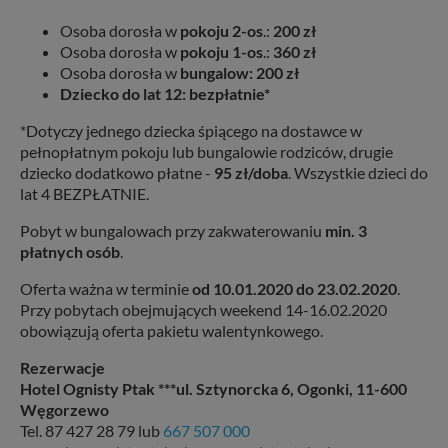
Osoba dorosła w
pokoju 2-os
.:
200 zł
Osoba dorosła w
pokoju 1-os
.:
360 zł
Osoba dorosła w
bungalow: 200 zł
Dziecko do lat 12: bezpłatnie*
*Dotyczy jednego dziecka śpiącego na dostawce w
pełnopłatnym pokoju lub bungalowie rodziców, drugie
dziecko dodatkowo płatne -
95 zł/doba
. Wszystkie dzieci do
lat 4 BEZPŁATNIE.
Pobyt w bungalowach przy zakwaterowaniu
min. 3
płatnych osób
.
Oferta ważna w terminie
od 10.01.2020 do 23.02.2020
.
Przy pobytach obejmujących weekend 14-16.02.2020
obowiązują oferta pakietu walentynkowego.
Rezerwacje
Hotel Ognisty Ptak ***ul. Sztynorcka 6, Ogonki, 11-600
Węgorzewo
Tel. 87 427 28 79 lub
667 507 000