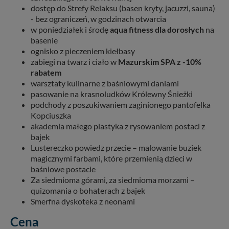
dostęp do Strefy Relaksu (basen kryty, jacuzzi, sauna)
- bez ograniczeń, w godzinach otwarcia
w poniedziałek i środę
aqua fitness dla dorosłych
na
basenie
ognisko z pieczeniem kiełbasy
zabiegi na twarz i ciało w
Mazurskim SPA z -10%
rabatem
warsztaty kulinarne z baśniowymi daniami
pasowanie na krasnoludków Królewny Śnieżki
podchody z poszukiwaniem zaginionego pantofelka
Kopciuszka
akademia małego plastyka z rysowaniem postaci z
bajek
Lustereczko powiedz przecie – malowanie buziek
magicznymi farbami, które przemienią dzieci w
baśniowe postacie
Za siedmioma górami, za siedmioma morzami –
quizomania o bohaterach z bajek
Smerfna dyskoteka z neonami
Cena