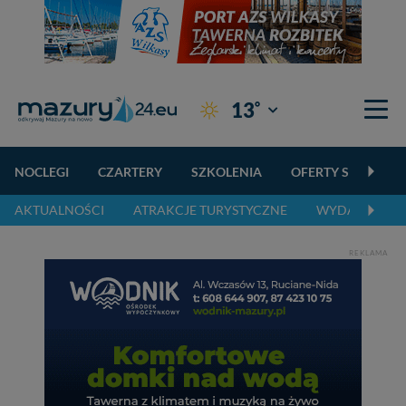
°
13
Giżycko
NOCLEGI
CZARTERY
SZKOLENIA
OFERTY SPECJALN
AKTUALNOŚCI
ATRAKCJE TURYSTYCZNE
WYDARZENIA 
REKLAMA