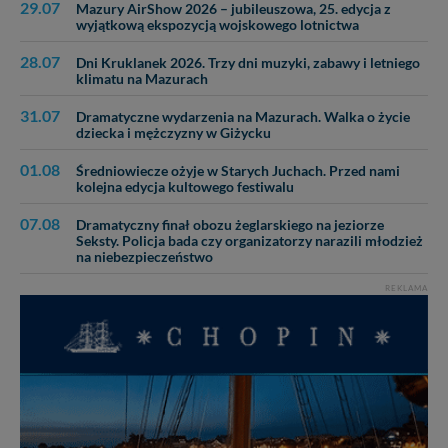
29.07
Mazury AirShow 2026 – jubileuszowa, 25. edycja z
W każdej chwili możesz: zażądać dostępu do swoich
wyjątkową ekspozycją wojskowego lotnictwa
danych, zażądać ich poprawienia lub usunięcia,
zabronić ich przetwarzania. Pamiętaj jednak, że nie
28.07
Dni Kruklanek 2026. Trzy dni muzyki, zabawy i letniego
zawsze jest możliwe techniczne zrealizowanie Twoich
klimatu na Mazurach
praw w odniesieniu do informacji zawartych w plikach
31.07
cookies. Twoja przeglądarka umożliwia Ci skasowanie
Dramatyczne wydarzenia na Mazurach. Walka o życie
dziecka i mężczyzny w Giżycku
tych plików - w pewnych przypadkach nie możemy tego
zrobić za Ciebie.
01.08
Średniowiecze ożyje w Starych Juchach. Przed nami
kolejna edycja kultowego festiwalu
Dziękujemy, i życzmy miłego odkrywania Mazur na
nowo...
07.08
Dramatyczny finał obozu żeglarskiego na jeziorze
Seksty. Policja bada czy organizatorzy narazili młodzież
na niebezpieczeństwo
REKLAMA