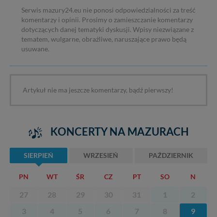
Serwis mazury24.eu nie ponosi odpowiedzialności za treść
komentarzy i opinii. Prosimy o zamieszczanie komentarzy
dotyczących danej tematyki dyskusji. Wpisy niezwiązane z
tematem, wulgarne, obraźliwe, naruszające prawo będą
usuwane.
Artykuł nie ma jeszcze komentarzy, bądź pierwszy!
KONCERTY NA MAZURACH
SIERPIEŃ
WRZESIEŃ
PAŹDZIERNIK
PN
WT
ŚR
CZ
PT
SO
N
27
28
29
30
31
1
2
3
4
5
6
7
8
9