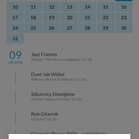
10
11
12
13
14
15
16
17
18
19
20
21
22
23
24
25
26
27
28
29
30
31
09
Jazz Friends
Wilkasy / Port Resort Niegocin / 19:30
08.2026
Duet Jak Widać
Wilkasy / Port AZS Wilkasy / 21:00
Szkutnicy Dźwięków
Górkło / Marina Górkło / 21:00
Rob Gitarnik
Giżycko / 18:30
Operacja Boyen 2026 – największa