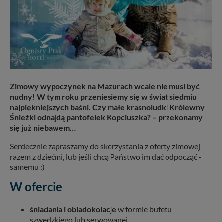
Zimowy wypoczynek na Mazurach wcale nie musi być
nudny! W tym roku przeniesiemy się w świat siedmiu
najpiękniejszych baśni. Czy małe krasnoludki Królewny
Śnieżki odnajdą pantofelek Kopciuszka? – przekonamy
się już niebawem…
Serdecznie zapraszamy do skorzystania z oferty zimowej
razem z dziećmi, lub jeśli chcą Państwo im dać odpocząć -
samemu :)
W ofercie
śniadania i obiadokolacje
w formie bufetu
szwedzkiego lub serwowanej