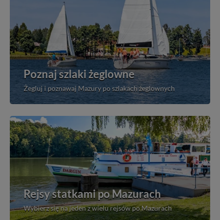
Poznaj szlaki żeglowne
Żegluj i poznawaj Mazury po szlakach żeglownych
Rejsy statkami po Mazurach
Wybierz się na jeden z wielu rejsów po Mazurach