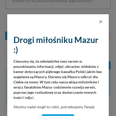
Artykuł nie ma jeszcze komentarzy, bądź pierwszy!
×
KONCERTY NA MAZURACH
SIERPIEŃ
WRZESIEŃ
PAŹDZIERNIK
Drogi miłośniku Mazur
:)
PN
WT
ŚR
CZ
PT
SO
N
27
28
29
30
31
1
2
Cieszymy się, że odwiedziłeś nasz serwis w
3
4
5
6
7
8
9
poszukiwaniu informacji, zdjęć, obrazów, widoków z
kamer dotyczących pięknego kawałka Polski jakim bez
10
11
12
13
14
15
16
wątpienia są Mazury. Staramy się Mazury odkryć dla
Ciebie na nowo. W tym celu nasza ekipa miłośników i
17
18
19
20
21
22
23
wręcz fanatyków Mazur codziennie rozwija serwis,
24
25
26
27
28
29
30
poprzez jego rozbudowę oraz dostarczanie nowych
treści i zdj
ęć.
31
Abyśmy nadal mogli to robić, potrzebujemy Twojej
09
zgody, dzięki której, będziemy mogli elementy serwisu
Jazz Friends