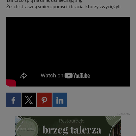
Że ich straszną śmierć pomścili bracia, którzy zwyciężyli.
REKLAMA