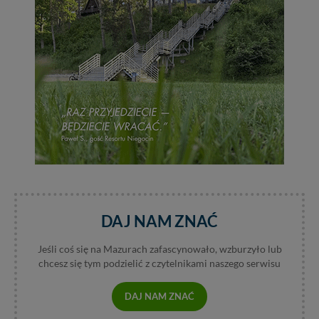
Reklamowa Kreacja Monika Borkowska, z siedzibą ul.
Wiejska 17, 11-500 Giżycko. Możesz z nami
skontaktować się za pośrednictwem tej
strony
.
W każdej chwili możesz: zażądać dostępu do swoich
danych, zażądać ich poprawienia lub usunięcia,
zabronić ich przetwarzania. Pamiętaj jednak, że nie
zawsze jest możliwe techniczne zrealizowanie Twoich
praw w odniesieniu do informacji zawartych w plikach
cookies. Twoja przeglądarka umożliwia Ci skasowanie
tych plików - w pewnych przypadkach nie możemy tego
zrobić za Ciebie.
Dziękujemy, i życzmy miłego odkrywania Mazur na
nowo...
DAJ NAM ZNAĆ
Jeśli coś się na Mazurach zafascynowało, wzburzyło lub
chcesz się tym podzielić z czytelnikami naszego serwisu
DAJ NAM ZNAĆ