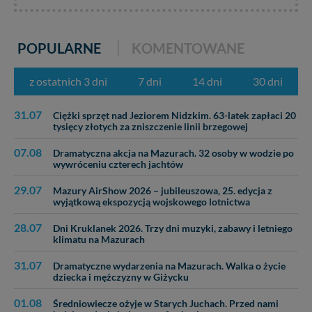
POPULARNE
KOMENTOWANE
z ostatnich 3 dni
7 dni
14 dni
30 dni
31.07
Ciężki sprzęt nad Jeziorem Nidzkim. 63-latek zapłaci 20
tysięcy złotych za zniszczenie linii brzegowej
07.08
Dramatyczna akcja na Mazurach. 32 osoby w wodzie po
wywróceniu czterech jachtów
29.07
Mazury AirShow 2026 – jubileuszowa, 25. edycja z
wyjątkową ekspozycją wojskowego lotnictwa
28.07
Dni Kruklanek 2026. Trzy dni muzyki, zabawy i letniego
klimatu na Mazurach
31.07
Dramatyczne wydarzenia na Mazurach. Walka o życie
dziecka i mężczyzny w Giżycku
01.08
Średniowiecze ożyje w Starych Juchach. Przed nami