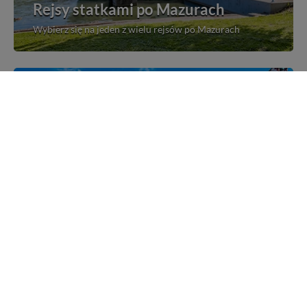
Rejsy statkami po Mazurach
Wybierz się na jeden z wielu rejsów po Mazurach
Mazurskie miejscowości
Poznaj mazurskie miejscowości, wsie i siedliska