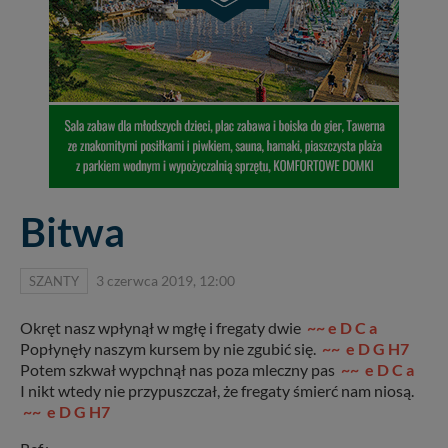
Bitwa
SZANTY
3 czerwca 2019, 12:00
Okręt nasz wpłynął w mgłę i fregaty dwie
~~ e D C a
Popłynęły naszym kursem by nie zgubić się.
~~ e D G H7
Potem szkwał wypchnął nas poza mleczny pas
~~ e D C a
I nikt wtedy nie przypuszczał, że fregaty śmierć nam niosą.
~~ e D G H7