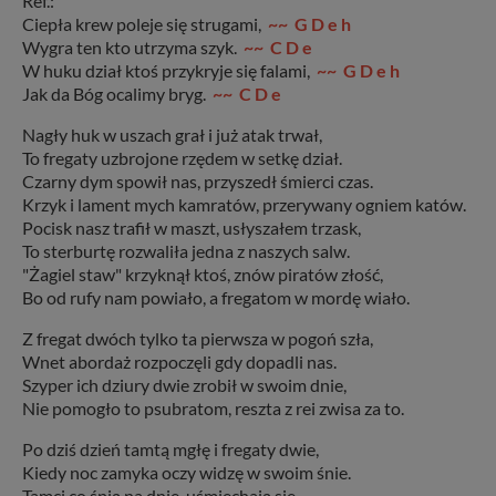
Ref.:
Ciepła krew poleje się strugami,
~~ G D e h
Wygra ten kto utrzyma szyk.
~~ C D e
W huku dział ktoś przykryje się falami,
~~ G D e h
Jak da Bóg ocalimy bryg.
~~ C D e
Nagły huk w uszach grał i już atak trwał,
To fregaty uzbrojone rzędem w setkę dział.
Czarny dym spowił nas, przyszedł śmierci czas.
Krzyk i lament mych kamratów, przerywany ogniem katów.
Pocisk nasz trafił w maszt, usłyszałem trzask,
To sterburtę rozwaliła jedna z naszych salw.
"Żagiel staw" krzyknął ktoś, znów piratów złość,
Bo od rufy nam powiało, a fregatom w mordę wiało.
Z fregat dwóch tylko ta pierwsza w pogoń szła,
Wnet abordaż rozpoczęli gdy dopadli nas.
Szyper ich dziury dwie zrobił w swoim dnie,
Nie pomogło to psubratom, reszta z rei zwisa za to.
Po dziś dzień tamtą mgłę i fregaty dwie,
Kiedy noc zamyka oczy widzę w swoim śnie.
Tamci co śpią na dnie, uśmiechają się,