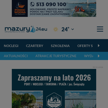
°
24
Giżycko
NOCLEGI
CZARTERY
SZKOLENIA
OFERTY SPECJALN
AKTUALNOŚCI
ATRAKCJE TURYSTYCZNE
WYDARZENIA 
REKLAMA