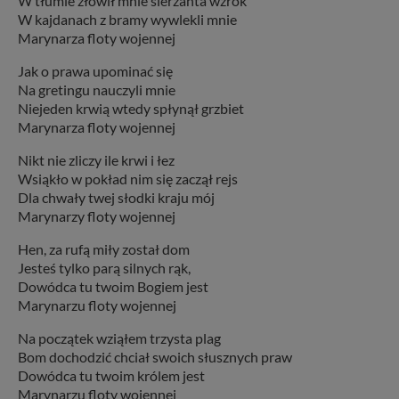
W tłumie złowił mnie sierżanta wzrok
W kajdanach z bramy wywlekli mnie
Marynarza floty wojennej
Jak o prawa upominać się
Na gretingu nauczyli mnie
Niejeden krwią wtedy spłynął grzbiet
Marynarza floty wojennej
Nikt nie zliczy ile krwi i łez
Wsiąkło w pokład nim się zaczął rejs
Dla chwały twej słodki kraju mój
Marynarzy floty wojennej
Hen, za rufą miły został dom
Jesteś tylko parą silnych rąk,
Dowódca tu twoim Bogiem jest
Marynarzu floty wojennej
Na początek wziąłem trzysta plag
Bom dochodzić chciał swoich słusznych praw
Dowódca tu twoim królem jest
Marynarzu floty wojennej