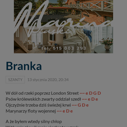
Branka
SZANTY
13 stycznia 2020, 20:34
W dół od rzeki poprzez London Street
~~ e D G D
Psów królewskich zwarty oddział szedł
~~ e D e
Ojczyźnie trzeba dziś świeżej krwi
~~ G D e
Marynarzy floty wojennej
~~ e D e
A że byłem wtedy silny chłop