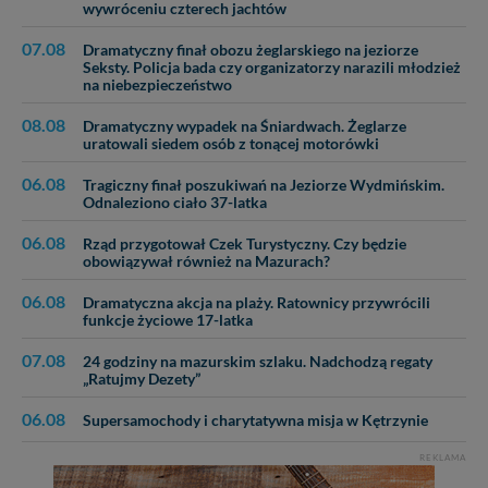
wywróceniu czterech jachtów
07.08
Dramatyczny finał obozu żeglarskiego na jeziorze
Seksty. Policja bada czy organizatorzy narazili młodzież
na niebezpieczeństwo
08.08
Dramatyczny wypadek na Śniardwach. Żeglarze
uratowali siedem osób z tonącej motorówki
06.08
Tragiczny finał poszukiwań na Jeziorze Wydmińskim.
Odnaleziono ciało 37-latka
06.08
Rząd przygotował Czek Turystyczny. Czy będzie
obowiązywał również na Mazurach?
06.08
Dramatyczna akcja na plaży. Ratownicy przywrócili
funkcje życiowe 17-latka
07.08
24 godziny na mazurskim szlaku. Nadchodzą regaty
„Ratujmy Dezety”
06.08
Supersamochody i charytatywna misja w Kętrzynie
REKLAMA