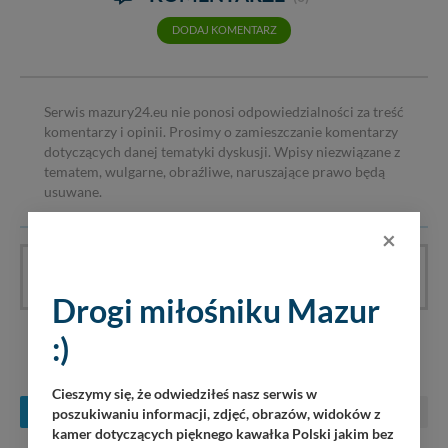
DODAJ KOMENTARZ
Serwis mazury24.eu nie ponosi odpowiedzialności za treść
komentarzy i opinii. Prosimy o zamieszczanie komentarzy
dotyczących danej tematyki dyskusji. Wpisy niezwiązane z
tematem, wulgarne, obraźliwe, naruszające prawo będą
usuwane.
×
Artykuł nie ma jeszcze komentarzy, bądź pierwszy!
Drogi miłośniku Mazur
:)
KONCERTY NA MAZURACH
Cieszymy się, że odwiedziłeś nasz serwis w
SIERPIEŃ
WRZESIEŃ
PAŹDZIERNIK
poszukiwaniu informacji, zdjęć, obrazów, widoków z
kamer dotyczących pięknego kawałka Polski jakim bez