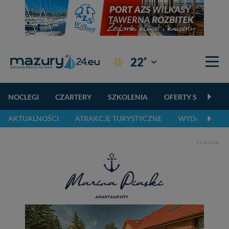
°
22
Giżycko
NOCLEGI
CZARTERY
SZKOLENIA
OFERTY SPECJALN
AKTUALNOŚCI
ATRAKCJE TURYSTYCZNE
WYDARZENIA 
REKLAMA