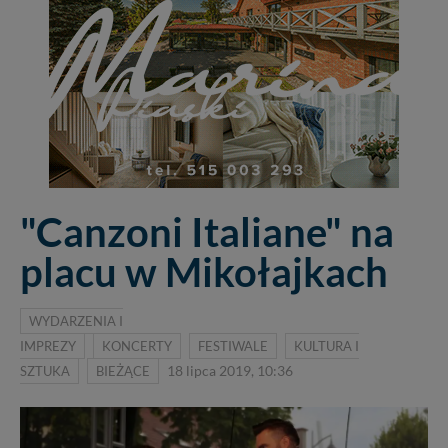
"Canzoni Italiane" na
placu w Mikołajkach
WYDARZENIA I
IMPREZY
KONCERTY
FESTIWALE
KULTURA I
SZTUKA
BIEŻĄCE
18 lipca 2019, 10:36