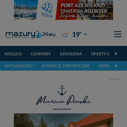
°
19
Giżycko
NOCLEGI
CZARTERY
SZKOLENIA
OFERTY SPECJALN
AKTUALNOŚCI
ATRAKCJE TURYSTYCZNE
WYDARZENIA 
REKLAMA