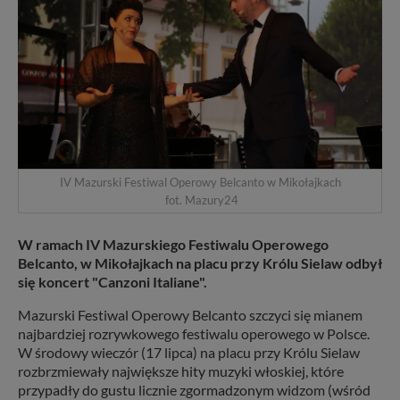
IV Mazurski Festiwal Operowy Belcanto w Mikołajkach
fot. Mazury24
W ramach IV Mazurskiego Festiwalu Operowego
Belcanto, w Mikołajkach na placu przy Królu Sielaw odbył
się koncert "Canzoni Italiane".
Mazurski Festiwal Operowy Belcanto szczyci się mianem
najbardziej rozrywkowego festiwalu operowego w Polsce.
W środowy wieczór (17 lipca) na placu przy Królu Sielaw
rozbrzmiewały największe hity muzyki włoskiej, które
przypadły do gustu licznie zgormadzonym widzom (wśród