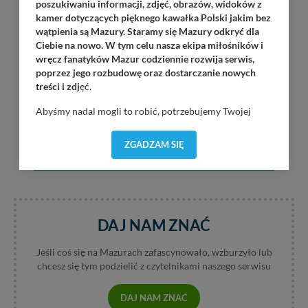
poszukiwaniu informacji, zdjęć, obrazów, widoków z
kamer dotyczących pięknego kawałka Polski jakim bez
wątpienia są Mazury. Staramy się Mazury odkryć dla
Ciebie na nowo. W tym celu nasza ekipa miłośników i
wręcz fanatyków Mazur codziennie rozwija serwis,
poprzez jego rozbudowę oraz dostarczanie nowych
treści i zdj
ęć.
Abyśmy nadal mogli to robić, potrzebujemy Twojej
zgody, dzięki której, będziemy mogli elementy serwisu
dostosować do Twoich preferencji. Twoje dane (w tym
ZGADZAM SIĘ
pliki cookies) będą zapisywane w celu usprawnienia
serwisu (zapamiętywanie pozycji na mapach, ostatnie
wyszukania, ulubione miejsca, logowania, itp).
Bezpieczeństwo Twoich danych jest dla nas
priorytetowe, bez poinformowania Ciebie nie będziemy
zmieniać zakresu naszych uprawnień. Twoje dane są u
DAJ NAM ZNAĆ
nas bezpieczne, jeśli masz wątpliwości co do naszych
intencji, zawsze możesz wycofać swoją zgodę. Więcej
Jeśli coś się na Mazurach zafascynowało, wzburzyło lub
informacji uzyskach w naszej
Polityce Prywatności
.
chcesz się tym podzielić z czytelnikami naszego serwisu
Klikając znak X lub przycisk PRZEJDŹ DO SERWISU
wyrażasz zgodę na przetwarzanie Twoich danych.
DAJ NAM ZNAĆ