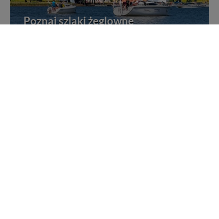
Poznaj szlaki żeglowne
Żegluj i poznawaj Mazury po szlakach żeglownych
Rejsy statkami po Mazurach
Wybierz się na jeden z wielu rejsów po Mazurach