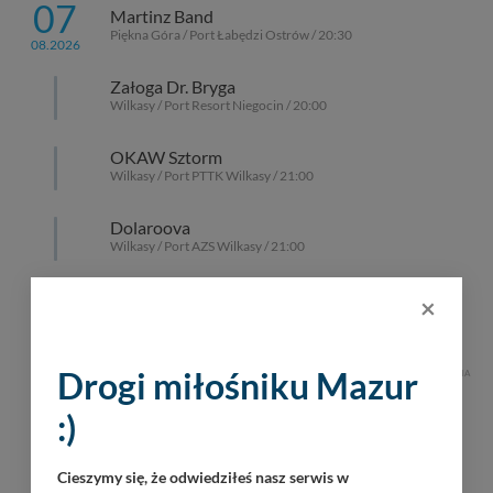
07
Martinz Band
Piękna Góra / Port Łabędzi Ostrów / 20:30
08.2026
Załoga Dr. Bryga
Wilkasy / Port Resort Niegocin / 20:00
OKAW Sztorm
Wilkasy / Port PTTK Wilkasy / 21:00
Dolaroova
Wilkasy / Port AZS Wilkasy / 21:00
Tomasz Gr0m Paciorek
×
Górkło / Marina Górkło / 21:00
Drogi miłośniku Mazur
REKLAMA
:)
Cieszymy się, że odwiedziłeś nasz serwis w