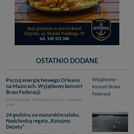
OSTATNIO DODANE
Poczuj energię Nowego Orleanu
na Mazurach. Wyjątkowy koncert
Brass Federacji
WYDARZENIA - IMPREZY / PLAKAT,
7 sierpnia
2026
24 godziny na mazurskim szlaku.
Nadchodzą regaty „Ratujmy
Dezety”