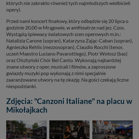
których nie zabrakło również tych najmłodszych wielbicieli
opery).
Przed nami koncert finałowy, który odbędzie się 20 lipca o
godzinie 20.00 w Mrągowie, w amfiteatrze nad jez. Czos.
Wystąpią śpiewacy światowych scen operowych m.in.:
Natalizia Carone (sopran), Katarzyna Zając-Caban (sopran),
Agnieszka Rehlis (mezzosopran), Claudio Rocchi (tenor,
uczeń Maestro Luciano Pavarottiego), Piotr Wołosz (bas)
oraz Olsztyński Chór Bel Canto. Wykonają najbardziej
znane utwory z oper, musicali i filmów, a zaproszone
gwiazdy muzyki pop wykonają z nimi specjalnie
zaaranżowane utwory na tę okazję. Na gości czekają liczne
niespodzianki.
Zdjęcia: "Canzoni Italiane" na placu w
Mikołajkach