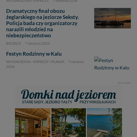
WYDARZENIA I IMPREZY,
7 sierpnia 2026
Dramatyczny finał obozu
żeglarskiego na jeziorze Seksty.
2
Policja bada czy organizatorzy
narazili młodzież na
niebezpieczeństwo
BIEŻĄCE,
7 sierpnia 2026
Festyn Rodzinny w Kalu
WYDARZENIA - IMPREZY / PLAKAT,
7 sierpnia
2026
REKLAMA