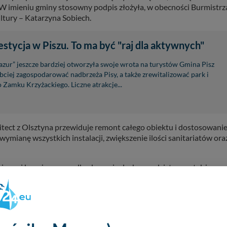
mieniu gminy stosowny podpis złożyła, w obecności Burmistrz
tury – Katarzyna Sobiech.
tycja w Piszu. To ma być "raj dla aktywnych"
ur” jeszcze bardziej otworzyła swoje wrota na turystów Gmina Pisz
ybciej zagospodarować nadbrzeża Pisy, a także zrewitalizować park i
 Zamku Krzyżackiego. Liczne atrakcje...
itect z Olsztyna przewiduje remont całego obiektu i dostosowani
ymianę wszystkich instalacji, zwiększenie ilości sanitariatów ora
niczne i branżowe – nadbudowanie dachu spadzistego, a także
j, mieszczącej 350 widzów.
 Kultury, znajduje się na etapie przygotowania przetargu. Jeśli
ny do użytku za dwa lata. Całkowity koszt inwestycji, wraz z
 mln.