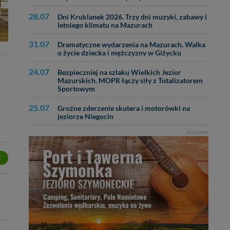
ęcia, zabronić ich
praw w odniesieniu do
28.07
Dni Kruklanek 2026. Trzy dni muzyki, zabawy i
lików - w pewnych
letniego klimatu na Mazurach
31.07
Dramatyczne wydarzenia na Mazurach. Walka
o życie dziecka i mężczyzny w Giżycku
24.07
Bezpieczniej na szlaku Wielkich Jezior
Mazurskich. MOPR łączy siły z Totalizatorem
Sportowym
25.07
Groźne zderzenie skutera i motorówki na
jeziorze Niegocin
REKLAMA
Z