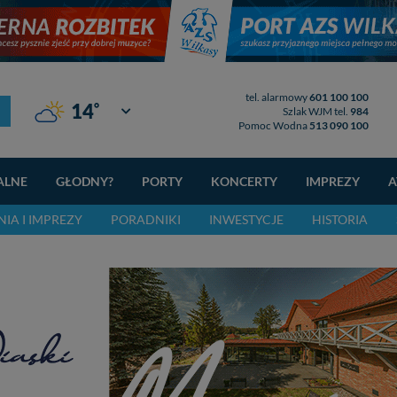
tel. alarmowy
601 100 100
°
14
Giżycko
Szlak WJM tel.
984
Pomoc Wodna
513 090 100
ALNE
GŁODNY?
PORTY
KONCERTY
IMPREZY
A
IA I IMPREZY
PORADNIKI
INWESTYCJE
HISTORIA