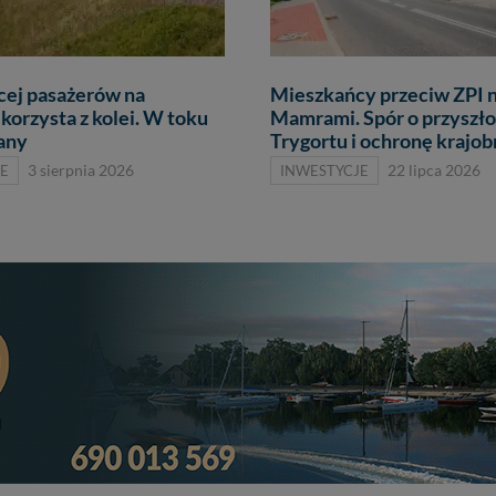
cej pasażerów na
Mieszkańcy przeciw ZPI 
korzysta z kolei. W toku
Mamrami. Spór o przyszło
lany
Trygortu i ochronę krajob
E
3 sierpnia 2026
INWESTYCJE
22 lipca 2026