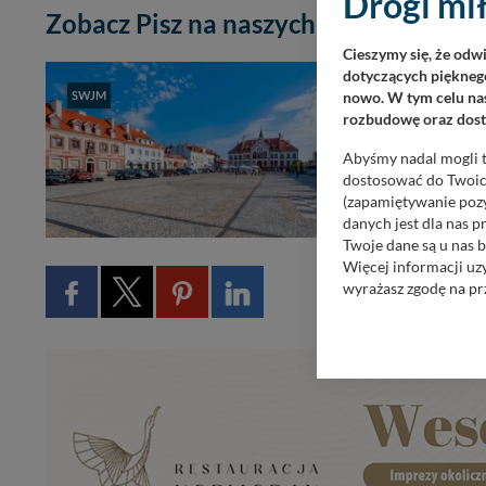
Drogi mił
Zobacz Pisz na naszych zdjęciach.
Cieszymy się, że odw
dotyczących pięknego
Pisz
SWJM
nowo. W tym celu nas
rozbudowę oraz dosta
Miasto Pisz, m
Abyśmy nadal mogli t
wiele wspaniał
dostosować do Twoich
rzeka Pisa. Nie
(zapamiętywanie pozy
danych jest dla nas 
Twoje dane są u nas b
Więcej informacji uz
wyrażasz zgodę na pr
Nasz serwis nie wyk
Wyjątkiem jest sytua
kontaktowego, przekaz
zasadach i funkcjona
Administratorem Twoi
11-500 Giżycko. Może