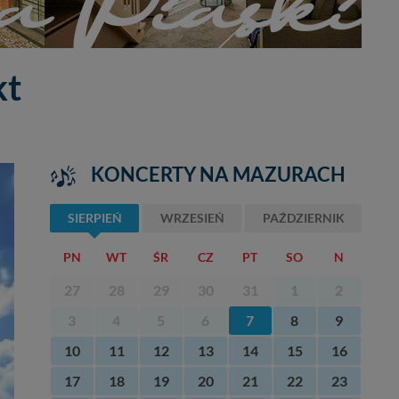
kt
KONCERTY NA MAZURACH
SIERPIEŃ
WRZESIEŃ
PAŹDZIERNIK
PN
WT
ŚR
CZ
PT
SO
N
27
28
29
30
31
1
2
3
4
5
6
7
8
9
10
11
12
13
14
15
16
17
18
19
20
21
22
23