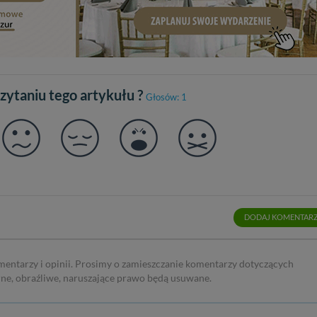
sz: zażądać dostępu do swoich danych, zażądać ich poprawienia lub usuni
taj jednak, że nie zawsze jest możliwe techniczne zrealizowanie Twoich 
 w plikach cookies. Twoja przeglądarka umożliwia Ci skasowanie tych p
my tego zrobić za Ciebie.
 miłego odkrywania Mazur na nowo...
czytaniu tego artykułu ?
Głosów: 1
DODAJ KOMENTAR
mentarzy i opinii. Prosimy o zamieszczanie komentarzy dotyczących
rne, obraźliwe, naruszające prawo będą usuwane.