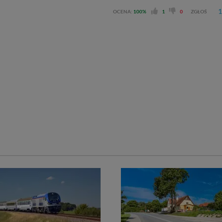
1
OCENA:
100%
1
0
ZGŁOŚ