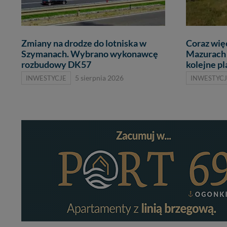
Zmiany na drodze do lotniska w
Coraz wię
Szymanach. Wybrano wykonawcę
Mazurach 
rozbudowy DK57
kolejne p
INWESTYCJE
5 sierpnia 2026
INWESTYCJ