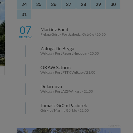
24
25
26
27
28
29
30
31
07
Martinz Band
Piękna Góra / Port Łabędzi Ostrów / 20:30
08.2026
Załoga Dr. Bryga
Wilkasy / Port Resort Niegocin / 20:00
OKAW Sztorm
Wilkasy / Port PTTK Wilkasy / 21:00
Dolaroova
Wilkasy / Port AZS Wilkasy / 21:00
Tomasz Gr0m Paciorek
Górkło / Marina Górkło / 21:00
REKLAMA