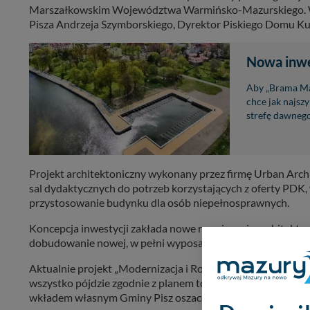
Marszałkowskim Województwa Warmińsko-Mazurskiego. W i
Pisza Andrzeja Szymborskiego, Dyrektor Piskiego Domu Kul
Nowa inwes
Aby „Brama Maz
chce jak najsz
strefę dawnego
Projekt architektoniczny wykonany przez firmę Urban Arch
sal dydaktycznych do potrzeb korzystających z oferty PDK, w
przystosowanie budynku dla osób niepełnosprawnych.
Koncepcja inwestycji zakłada nowe rozwiązania architekto
dobudowanie nowej, w pełni wyposażonej sali widowiskowe
Aktualnie projekt „Modernizacja i Rozbudowa Piskiego Domu
wszystko pójdzie zgodnie z planem to budynek zostanie odda
wkładem własnym Gminy Pisz oszacowany jest na około 11