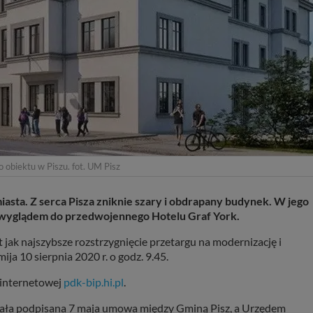
 obiektu w Piszu. fot. UM Pisz
asta. Z serca Pisza zniknie szary i obdrapany budynek. W jego
 wyglądem do przedwojennego Hotelu Graf York.
 jak najszybsze rozstrzygnięcie przetargu na modernizację i
ja 10 sierpnia 2020 r. o godz. 9.45.
 internetowej
pdk-bip.hi.pl
.
dała podpisana 7 maja umowa między Gminą Pisz, a Urzędem