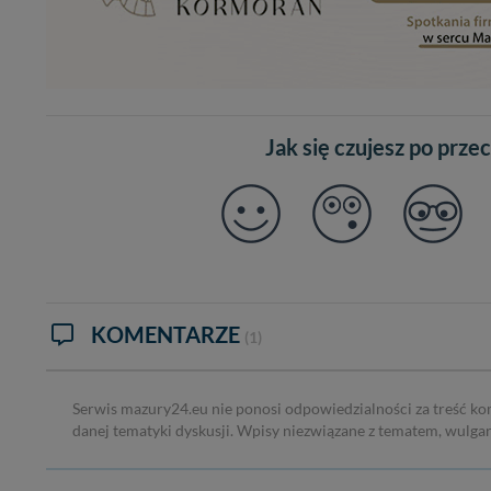
W każdej chwili może
przetwarzania. Pamię
informacji zawartych
przypadkach nie może
Dziękujemy, i życzmy
Jak się czujesz po prze
KOMENTARZE
(1)
Serwis mazury24.eu nie ponosi odpowiedzialności za treść ko
danej tematyki dyskusji. Wpisy niezwiązane z tematem, wulga