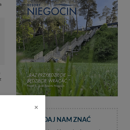
a
e
z
×
DAJ NAM ZNAĆ