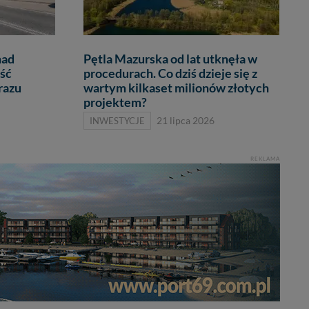
nad
Pętla Mazurska od lat utknęła w
ść
procedurach. Co dziś dzieje się z
razu
wartym kilkaset milionów złotych
projektem?
INWESTYCJE
21 lipca 2026
REKLAMA