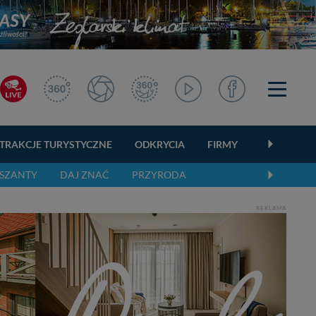
TRAKCJE TURYSTYCZNE
ODKRYCIA
FIRMY
OGŁOSZEN
SZANTY
DAJ ZNAĆ
PRZYRODA
REKLAMA