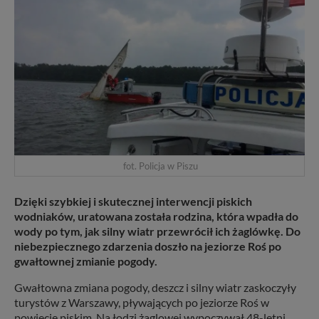
fot. Policja w Piszu
Dzięki szybkiej i skutecznej interwencji piskich
wodniaków, uratowana została rodzina, która wpadła do
wody po tym, jak silny wiatr przewrócił ich żaglówkę. Do
niebezpiecznego zdarzenia doszło na jeziorze Roś po
gwałtownej zmianie pogody.
Gwałtowna zmiana pogody, deszcz i silny wiatr zaskoczyły
turystów z Warszawy, pływających po jeziorze Roś w
powiecie piskim. Na łodzi żaglowej wypoczywał 48-letni