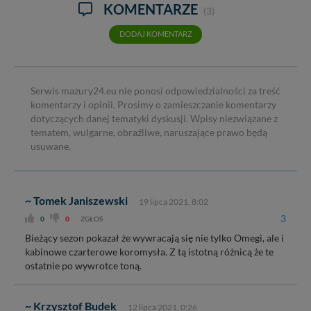
KOMENTARZE
(3)
DODAJ KOMENTARZ
Serwis mazury24.eu nie ponosi odpowiedzialności za treść
komentarzy i opinii. Prosimy o zamieszczanie komentarzy
dotyczących danej tematyki dyskusji. Wpisy niezwiązane z
tematem, wulgarne, obraźliwe, naruszające prawo będą
usuwane.
~ Tomek Janiszewski
19 lipca 2021, 8:02
3
0
0
ZGŁOŚ
Bieżący sezon pokazał że wywracają się nie tylko Omegi, ale i
kabinowe czarterowe koromysła. Z tą istotną różnicą że te
ostatnie po wywrotce toną.
~ Krzysztof Budek
12 lipca 2021, 0:26