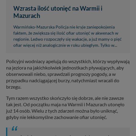
Wzrasta ilość utonięć na Warmii i
Mazurach
Warmińsko-Mazurska Policja nie kryje zaniepokojenia
faktem, że zwiększa się ilość ofiar utonięć w akwenach w
regionie. Ledwo rozpoczęły się wakacje, a już mamy o pięć
ofiar więcej niż analogicznie w roku ubiegłym. Tylko w...
Policyjni wodniacy apelują do wszystkich, którzy wypływają
na jeziora na jakichkolwiek jednostkach pływających, aby
obserwowali niebo, sprawdzali prognozy pogody, a w
przypadku nadciągającej burzy, natychmiast wracali do
brzegu.
Tym razem wszystko skończyło się dobrze, ale nie zawsze
tak jest. Od początku maja na Warmii i Mazurach utonęło
już 14 osób. Wielu z tych zdarzeń można było uniknąć,
gdyby nie lekkomyślne zachowanie ofiar utonięć.