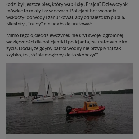
łodzi był jeszcze pies, który wabił się „Frajda”. Dziewczynki
mówiąc to miały łzy w oczach. Policjant bez wahania
wskoczył do wody i zanurkował, aby odnaleźć ich pupila.
Niestety „Frajdy” nie udało się uratować.
Mimo tego ojciec dziewczynek nie krył swojej ogromnej
wdzięczności dla policjantki i policjanta, za uratowanie im
życia. Dodał, że gdyby patrol wodny nie przypłynął tak
szybko, to „różnie mogłoby się to skończyć”.