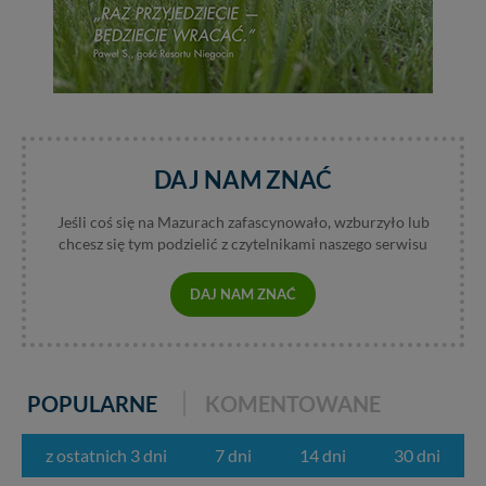
Dziękujemy, i życzmy miłego odkrywania Mazur na
nowo...
DAJ NAM ZNAĆ
Jeśli coś się na Mazurach zafascynowało, wzburzyło lub
chcesz się tym podzielić z czytelnikami naszego serwisu
DAJ NAM ZNAĆ
POPULARNE
KOMENTOWANE
z ostatnich 3 dni
7 dni
14 dni
30 dni