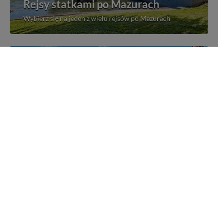
Rejsy statkami po Mazurach
Wybierz się na jeden z wielu rejsów po Mazurach
Mazurskie miejscowości
Poznaj mazurskie miejscowości, wsie i siedliska