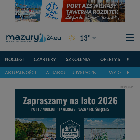
°
13
Giżycko
NOCLEGI
CZARTERY
SZKOLENIA
OFERTY SPECJALN
AKTUALNOŚCI
ATRAKCJE TURYSTYCZNE
WYDARZENIA 
REKLAMA