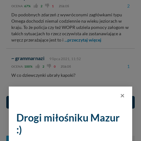
2
OCENA:
67%
2
1
ZGŁOŚ
Do podobnych zdarzeń z wywróconymi zagłówkami typu
Omega dochodzi niemal codziennie na wieku jeziorach w
kraju. To że policja czy też WOPR udziela pomocy załogom w
takich sytuacjach to rzecz oczywista ale zastanawiające a
wręcz przerażające jest to i
...przeczytaj więcej
~ grammarnazi
9 lipca 2021, 11:52
1
OCENA:
100%
2
0
ZGŁOŚ
W co dziewczynki ubrały kapoki?
×
Rozwój serwisu
Drogi miłośniku Mazur
KONCERTY NA MAZURACH
:)
SIERPIEŃ
WRZESIEŃ
PAŹDZIERNIK