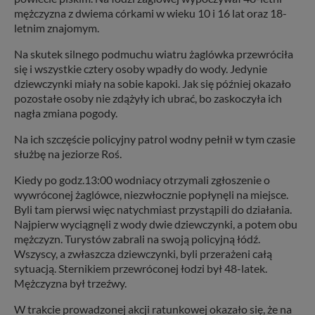
mężczyzna z dwiema córkami w wieku 10 i 16 lat oraz 18-
letnim znajomym.
Na skutek silnego podmuchu wiatru żaglówka przewróciła
się i wszystkie cztery osoby wpadły do wody. Jedynie
dziewczynki miały na sobie kapoki. Jak się później okazało
pozostałe osoby nie zdążyły ich ubrać, bo zaskoczyła ich
nagła zmiana pogody.
Na ich szczęście policyjny patrol wodny pełnił w tym czasie
służbę na jeziorze Roś.
Kiedy po godz.13:00 wodniacy otrzymali zgłoszenie o
wywróconej żaglówce, niezwłocznie popłynęli na miejsce.
Byli tam pierwsi więc natychmiast przystąpili do działania.
Najpierw wyciągnęli z wody dwie dziewczynki, a potem obu
mężczyzn. Turystów zabrali na swoją policyjną łódź.
Wszyscy, a zwłaszcza dziewczynki, byli przerażeni całą
sytuacją. Sternikiem przewróconej łodzi był 48-latek.
Mężczyzna był trzeźwy.
W trakcie prowadzonej akcji ratunkowej okazało się, że na