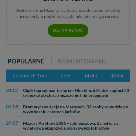
danych, zażądać ich poprawienia lub usunięcia,
zabronić ich przetwarzania. Pamiętaj jednak, że nie
Jeśli coś się na Mazurach zafascynowało, wzburzyło lub
zawsze jest możliwe techniczne zrealizowanie Twoich
chcesz się tym podzielić z czytelnikami naszego serwisu
praw w odniesieniu do informacji zawartych w plikach
cookies. Twoja przeglądarka umożliwia Ci skasowanie
DAJ NAM ZNAĆ
tych plików - w pewnych przypadkach nie możemy tego
zrobić za Ciebie.
Dziękujemy, i życzmy miłego odkrywania Mazur na
nowo...
POPULARNE
KOMENTOWANE
z ostatnich 3 dni
7 dni
14 dni
30 dni
31.07
Ciężki sprzęt nad Jeziorem Nidzkim. 63-latek zapłaci 20
tysięcy złotych za zniszczenie linii brzegowej
07.08
Dramatyczna akcja na Mazurach. 32 osoby w wodzie po
wywróceniu czterech jachtów
29.07
Mazury AirShow 2026 – jubileuszowa, 25. edycja z
wyjątkową ekspozycją wojskowego lotnictwa