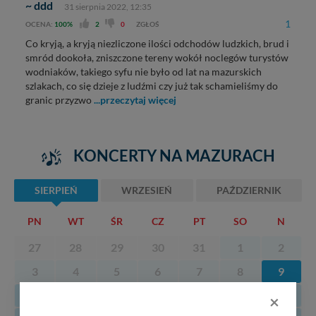
~ ddd
31 sierpnia 2022, 12:35
1
OCENA:
100%
2
0
ZGŁOŚ
Co kryją, a kryją niezliczone ilości odchodów ludzkich, brud i
smród dookoła, zniszczone tereny wokół noclegów turystów
wodniaków, takiego syfu nie było od lat na mazurskich
szlakach, co się dzieje z ludźmi czy już tak schamieliśmy do
granic przyzwo
...przeczytaj więcej
KONCERTY NA MAZURACH
SIERPIEŃ
WRZESIEŃ
PAŹDZIERNIK
PN
WT
ŚR
CZ
PT
SO
N
27
28
29
30
31
1
2
3
4
5
6
7
8
9
10
11
12
13
14
15
16
×