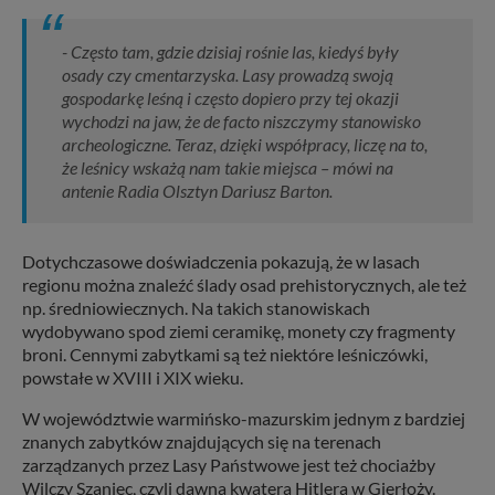
- Często tam, gdzie dzisiaj rośnie las, kiedyś były
osady czy cmentarzyska. Lasy prowadzą swoją
gospodarkę leśną i często dopiero przy tej okazji
wychodzi na jaw, że de facto niszczymy stanowisko
archeologiczne. Teraz, dzięki współpracy, liczę na to,
że leśnicy wskażą nam takie miejsca – mówi na
antenie Radia Olsztyn Dariusz Barton.
Dotychczasowe doświadczenia pokazują, że w lasach
regionu można znaleźć ślady osad prehistorycznych, ale też
np. średniowiecznych. Na takich stanowiskach
wydobywano spod ziemi ceramikę, monety czy fragmenty
broni. Cennymi zabytkami są też niektóre leśniczówki,
powstałe w XVIII i XIX wieku.
W województwie warmińsko-mazurskim jednym z bardziej
znanych zabytków znajdujących się na terenach
zarządzanych przez Lasy Państwowe jest też chociażby
Wilczy Szaniec, czyli dawna kwatera Hitlera w Gierłoży.