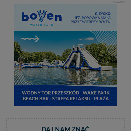
priorytetowe, bez poinformowania Ciebie nie będziemy
REKLAMA
zmieniać zakresu naszych uprawnień. Twoje dane są u
nas bezpieczne, jeśli masz wątpliwości co do naszych
intencji, zawsze możesz wycofać swoją zgodę. Więcej
informacji uzyskach w naszej
Polityce Prywatności
.
Klikając znak X lub przycisk PRZEJDŹ DO SERWISU
wyrażasz zgodę na przetwarzanie Twoich danych.
Nasz serwis nie wykorzystuje oraz nie udostępnia
Twoich danych innym podmiotom oraz osobom
trzecim. Wyjątkiem jest sytuacja, gdy przekazanie
Twoich danych jest elementem usługi (przekazanie
danych z formularza kontaktowego, przekazanie danych
w przypadku rezerwacji usług typu: nocleg, czartery,
itp). Więcej informacji o zasadach i funkcjonalności
serwisu w
Regulaminie Serwisu
.
Administratorem Twoich danych jest: Agencja
Reklamowa Kreacja Monika Borkowska, z siedzibą ul.
Wiejska 17, 11-500 Giżycko. Możesz z nami
skontaktować się za pośrednictwem tej
strony
.
W każdej chwili możesz: zażądać dostępu do swoich
DAJ NAM ZNAĆ