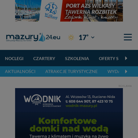
°
17
Giżycko
NOCLEGI
CZARTERY
SZKOLENIA
OFERTY SPECJALN
AKTUALNOŚCI
ATRAKCJE TURYSTYCZNE
WYDARZENIA 
REKLAMA