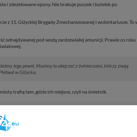
a i zdezelowane opony. Nie brakuje puszek i butelek po
erze z 15. Giżyckiej Brygady Zmechanizowanej i wolontariusze. To 
 ilość odnajdywanej pod wodą zardzewiałej amunicji. Prawie co roku
światowej.
steśmy tego pewni. Musimy to obejrzeć z żołnierzami, którzy znają
Płetwal w Giżycku.
ty trafią tam, gdzie ich miejsce, czyli na śmietnik.
REKL