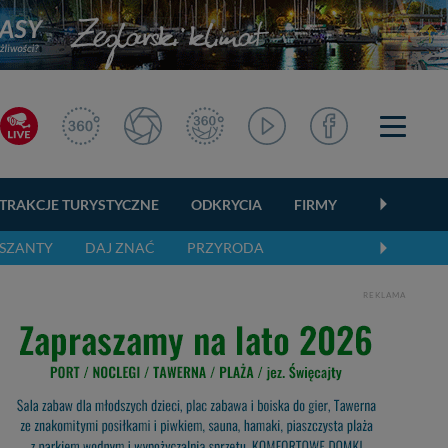
TRAKCJE TURYSTYCZNE
ODKRYCIA
FIRMY
OGŁOSZEN
SZANTY
DAJ ZNAĆ
PRZYRODA
REKLAMA