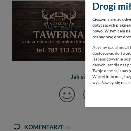
Drogi mił
Cieszymy się, że odw
dotyczących pięknego
nowo. W tym celu nas
rozbudowę oraz dosta
Abyśmy nadal mogli t
dostosować do Twoich
(zapamiętywanie pozy
danych jest dla nas 
Twoje dane są u nas b
Jak się czujesz po prze
Więcej informacji uz
wyrażasz zgodę na pr
Nasz serwis nie wyk
Wyjątkiem jest sytua
kontaktowego, przekaz
zasadach i funkcjona
Administratorem Twoi
KOMENTARZE
11-500 Giżycko. Może
(0)