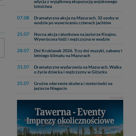
edycja z wyjątkową ekspozycją wojskowego
lotnictwa
ęcia, zabronić ich
praw w odniesieniu do
07.08
Dramatyczna akcja na Mazurach. 32 osoby w
lików - w pewnych
wodzie po wywróceniu czterech jachtów
25.07
Nocna akcja ratunkowa na jeziorze Kisajno.
Wywrócona łódź i mężczyzna w wodzie
28.07
Dni Kruklanek 2026. Trzy dni muzyki, zabawy i
letniego klimatu na Mazurach
31.07
Dramatyczne wydarzenia na Mazurach. Walka
o życie dziecka i mężczyzny w Giżycku
25.07
Groźne zderzenie skutera i motorówki na
jeziorze Niegocin
REKLAMA