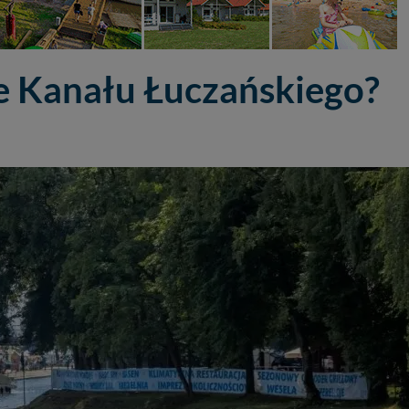
e Kanału Łuczańskiego?