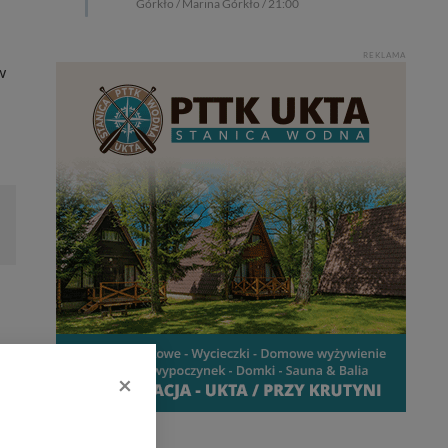
Górkło / Marina Górkło / 21:00
REKLAMA
w
×
AMA