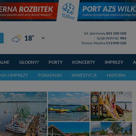
tel. alarmowy
601 100 100
°
18
Giżycko
Szlak WJM tel.
984
Pomoc Wodna
513 090 100
ALNE
GŁODNY?
PORTY
KONCERTY
IMPREZY
A
IA I IMPREZY
PORADNIKI
INWESTYCJE
HISTORIA