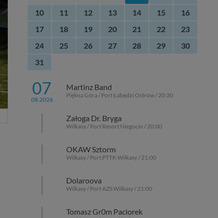
10
11
12
13
14
15
16
17
18
19
20
21
22
23
24
25
26
27
28
29
30
31
07
Martinz Band
Piękna Góra / Port Łabędzi Ostrów / 20:30
08.2026
Załoga Dr. Bryga
Wilkasy / Port Resort Niegocin / 20:00
OKAW Sztorm
Wilkasy / Port PTTK Wilkasy / 21:00
Dolaroova
Wilkasy / Port AZS Wilkasy / 21:00
Tomasz Gr0m Paciorek