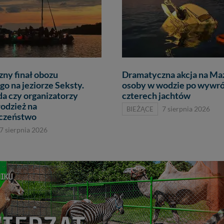
ny finał obozu
Dramatyczna akcja na Ma
go na jeziorze Seksty.
osoby w wodzie po wywr
da czy organizatorzy
czterech jachtów
łodzież na
BIEŻĄCE
7 sierpnia 2026
eczeństwo
7 sierpnia 2026