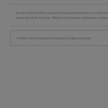
W każdej chwili może
przetwarzania. Pamię
Serwis mazury24.eu nie ponosi odpowiedzialności za treść ko
informacji zawartych
danej tematyki dyskusji. Wpisy niezwiązane z tematem, wulga
przypadkach nie może
Dziękujemy, i życzmy
Artykuł nie ma jeszcze komentarzy, bądź pierwszy!