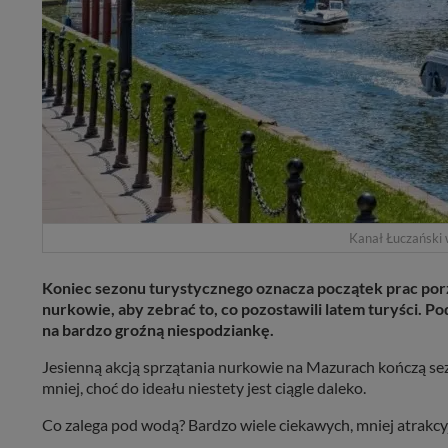
Kanał Łuczański 
Koniec sezonu turystycznego oznacza początek prac por
nurkowie, aby zebrać to, co pozostawili latem turyści. Po
na bardzo groźną niespodziankę.
Jesienną akcją sprzątania nurkowie na Mazurach kończą sezo
mniej, choć do ideału niestety jest ciągle daleko.
Co zalega pod wodą? Bardzo wiele ciekawych, mniej atrakcy