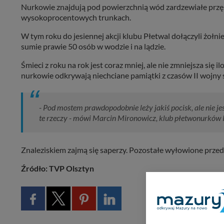
Nurkowie znajdują pod powierzchnią wód zardzewiałe przęsł
wysokoprocentowych trunkach.
W tym roku do jesiennej akcji klubu Płetwal dołączyli żołni
sumie prawie 50 osób w wodzie i na lądzie.
Śmieci z roku na rok jest coraz mniej, ale nie zmniejsza się
nurkowie odkrywają niechciane pamiątki z czasów II wojny 
- Pod mostem prawdopodobnie leży jakiś pocisk, ale nie je
te rzeczy - mówi Marcin Mironowicz, klub płetwonurków 
Znaleziskiem zajmą się saperzy. Pozostałe wyłowione przedmio
Źródło: TVP Olsztyn