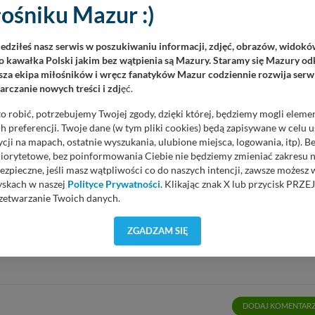
ośniku Mazur :)
iedziłeś nasz serwis w poszukiwaniu informacji, zdjęć, obrazów, widok
 kawałka Polski jakim bez wątpienia są Mazury. Staramy się Mazury odk
za ekipa miłośników i wręcz fanatyków Mazur codziennie rozwija serwi
rczanie nowych treści i zdj
ęć.
o robić, potrzebujemy Twojej zgody, dzięki której, będziemy mogli eleme
 preferencji. Twoje dane (w tym pliki cookies) będą zapisywane w celu 
cji na mapach, ostatnie wyszukania, ulubione miejsca, logowania, itp). 
priorytetowe, bez poinformowania Ciebie nie będziemy zmieniać zakresu 
ezpieczne, jeśli masz wątpliwości co do naszych intencji, zawsze możesz
czytaniu tego artykułu ?
yskach w naszej
Polityce Prywatności
. Klikając znak X lub przycisk P
Głosów: 9
zetwarzanie Twoich danych.
orzystuje oraz nie udostępnia Twoich danych innym podmiotom oraz oso
ZGADZAM SIĘ
cja, gdy przekazanie Twoich danych jest elementem usługi (przekazanie d
anie danych w przypadku rezerwacji usług typu: nocleg, czartery, itp). W
lności serwisu w
Regulaminie Serwisu
.
ch danych jest: Agencja Reklamowa Kreacja Monika Borkowska, z siedzi
sz z nami skontaktować się za pośrednictwem tej
strony
.
DODAJ KOMENTAR