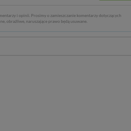
sz: zażądać dostępu do swoich danych, zażądać ich poprawienia lub usuni
taj jednak, że nie zawsze jest możliwe techniczne zrealizowanie Twoich 
mentarzy i opinii. Prosimy o zamieszczanie komentarzy dotyczących
 w plikach cookies. Twoja przeglądarka umożliwia Ci skasowanie tych p
rne, obraźliwe, naruszające prawo będą usuwane.
my tego zrobić za Ciebie.
 miłego odkrywania Mazur na nowo...