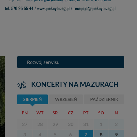
Rozwój serwisu
KONCERTY NA MAZURACH
SIERPIEŃ
WRZESIEŃ
PAŹDZIERNIK
PN
WT
ŚR
CZ
PT
SO
N
27
28
29
30
31
1
2
3
4
5
6
7
8
9