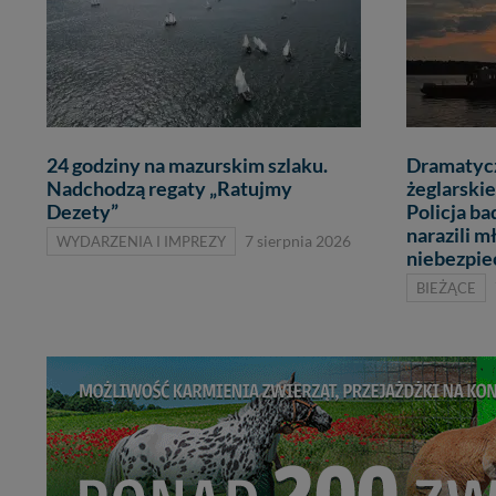
24 godziny na mazurskim szlaku.
Dramatycz
Nadchodzą regaty „Ratujmy
żeglarskie
Dezety”
Policja ba
narazili m
WYDARZENIA I IMPREZY
7 sierpnia 2026
niebezpi
BIEŻĄCE