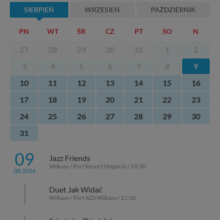
SIERPIEŃ
WRZESIEŃ
PAŹDZIERNIK
PN
WT
ŚR
CZ
PT
SO
N
27
28
29
30
31
1
2
3
4
5
6
7
8
9
10
11
12
13
14
15
16
17
18
19
20
21
22
23
24
25
26
27
28
29
30
31
09
Jazz Friends
Wilkasy / Port Resort Niegocin / 19:30
08.2026
Duet Jak Widać
Wilkasy / Port AZS Wilkasy / 21:00