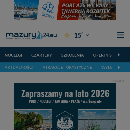
°
15
Giżycko
NOCLEGI
CZARTERY
SZKOLENIA
OFERTY SPECJALN
AKTUALNOŚCI
ATRAKCJE TURYSTYCZNE
WYDARZENIA 
REKLAMA