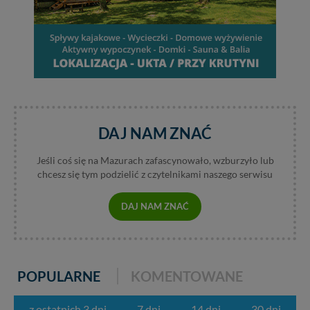
DAJ NAM ZNAĆ
Jeśli coś się na Mazurach zafascynowało, wzburzyło lub
chcesz się tym podzielić z czytelnikami naszego serwisu
DAJ NAM ZNAĆ
POPULARNE
KOMENTOWANE
z ostatnich 3 dni
7 dni
14 dni
30 dni