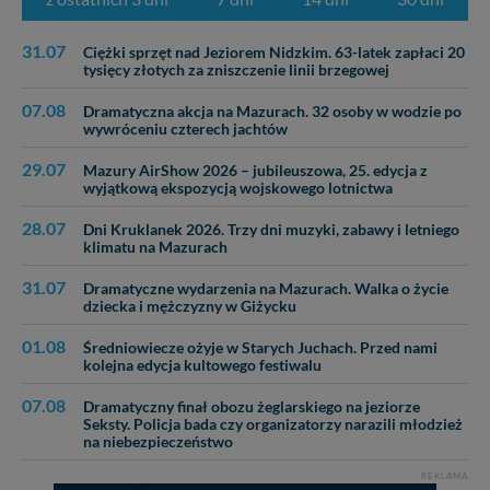
31.07
Ciężki sprzęt nad Jeziorem Nidzkim. 63-latek zapłaci 20
tysięcy złotych za zniszczenie linii brzegowej
07.08
Dramatyczna akcja na Mazurach. 32 osoby w wodzie po
wywróceniu czterech jachtów
29.07
Mazury AirShow 2026 – jubileuszowa, 25. edycja z
wyjątkową ekspozycją wojskowego lotnictwa
28.07
Dni Kruklanek 2026. Trzy dni muzyki, zabawy i letniego
klimatu na Mazurach
31.07
Dramatyczne wydarzenia na Mazurach. Walka o życie
dziecka i mężczyzny w Giżycku
01.08
Średniowiecze ożyje w Starych Juchach. Przed nami
kolejna edycja kultowego festiwalu
07.08
Dramatyczny finał obozu żeglarskiego na jeziorze
Seksty. Policja bada czy organizatorzy narazili młodzież
na niebezpieczeństwo
REKLAMA