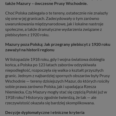
także Mazury – ówczesne Prusy Wschodnie.
Choć Polska zabiegała o te tereny, ostatecznie nie znalazły
się one w jej granicach. Zadecydowały o tym zarówno
uwarunkowania międzynarodowe, jak i lokalne nastroje
społeczne, a także dramatyczne wydarzenia związane z
plebiscytem z 1920 roku.
Mazury poza Polską: Jak przegrany plebiscyt z 1920 roku
zaważył na historii regionu
W listopadzie 1918 roku, gdy I wojna światowa dobiegła
końca, a Polska po 123 latach zaborów odzyskiwała
niepodległość, rozpoczęła się walka o kształt przyszłych
granic. Jednym z najbardziej spornych obszarów były Prusy
Wschodnie — tereny dzisiejszych Mazur, do których rościły
sobie prawa zarówno Polska, jak i upadająca Rzesza
Niemiecka. Czy Mazury mogły stać się częścią Polski już w
1918 roku? Historycy zgodnie twierdzą, że tak — ale
rzeczywistość okazała się bardziej skomplikowana.
Decyzje dyplomatyczne i etniczne kryteria