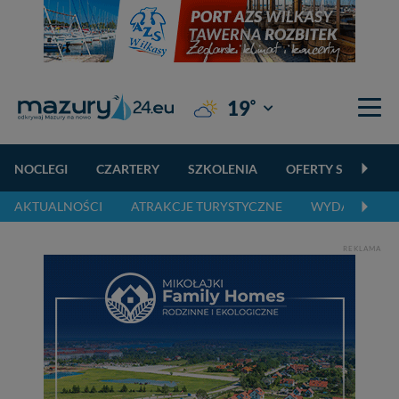
°
19
Giżycko
NOCLEGI
CZARTERY
SZKOLENIA
OFERTY SPECJALN
AKTUALNOŚCI
ATRAKCJE TURYSTYCZNE
WYDARZENIA 
REKLAMA