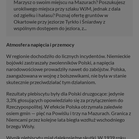
Marzysz o swoim miejscu na Mazurach? Poszukujesz
urokliwego miejsca przy szlaku WJM, jednak z dala
od zgiełku i hałasu? Poznaj ofertę gruntów w
Okartowie przy jeziorze Tyrkło i Śniardwy z
wspólnym dostępem do jeziora, z...
Atmosfera napięcia i przemocy
W regionie dochodziło do licznych incydentów. Niemieckie
bojówki zastraszały zwolenników Polski, a napięcia
narodowościowe prowadziły nawet do zabójstw. Polska,
zaangażowana w wojnę z bolszewikami, nie była w stanie
skutecznie przeciwdziałać tym działaniom.
Rezultaty plebiscytu były dla Polski druzgocące: jedynie
3,3% głosujących opowiedziało się za przyłączeniem do
Rzeczypospolitej. W efekcie Polska otrzymała zaledwie
osiem gmin — pięć na Powiślu i trzy na Mazurach. Granica z
Niemcami przez kolejne lata biegła wzdłuż wschodniego
brzegu Wisły.
Wynik plebiscytu miał dalekosiężne skutki. W 1939 roku