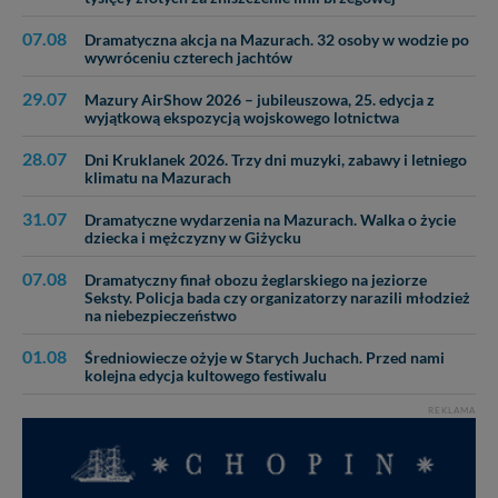
07.08
Dramatyczna akcja na Mazurach. 32 osoby w wodzie po
wywróceniu czterech jachtów
29.07
Mazury AirShow 2026 – jubileuszowa, 25. edycja z
wyjątkową ekspozycją wojskowego lotnictwa
28.07
Dni Kruklanek 2026. Trzy dni muzyki, zabawy i letniego
klimatu na Mazurach
31.07
Dramatyczne wydarzenia na Mazurach. Walka o życie
dziecka i mężczyzny w Giżycku
07.08
Dramatyczny finał obozu żeglarskiego na jeziorze
Seksty. Policja bada czy organizatorzy narazili młodzież
na niebezpieczeństwo
01.08
Średniowiecze ożyje w Starych Juchach. Przed nami
kolejna edycja kultowego festiwalu
REKLAMA