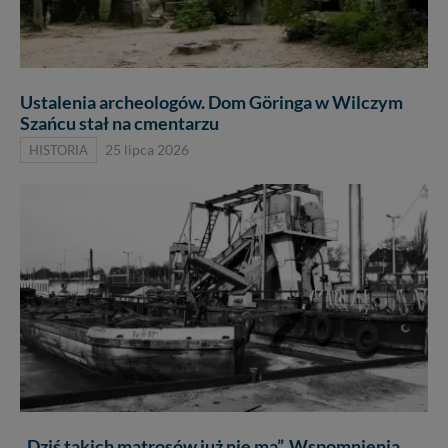
Ustalenia archeologów. Dom Göringa w Wilczym
Szańcu stał na cmentarzu
HISTORIA
25 lipca 2026
„Dziś takich matrosów już nie ma”. Wspomnienia