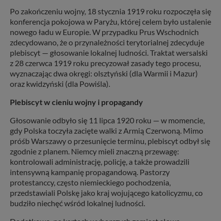
Po zakończeniu wojny, 18 stycznia 1919 roku rozpoczęła się
konferencja pokojowa w Paryżu, której celem było ustalenie
nowego ładu w Europie. W przypadku Prus Wschodnich
zdecydowano, że o przynależności terytorialnej zdecyduje
plebiscyt — głosowanie lokalnej ludności. Traktat wersalski
z 28 czerwca 1919 roku precyzował zasady tego procesu,
wyznaczając dwa okręgi: olsztyński (dla Warmii i Mazur)
oraz kwidzyński (dla Powiśla).
Plebiscyt w cieniu wojny i propagandy
Głosowanie odbyło się 11 lipca 1920 roku — w momencie,
gdy Polska toczyła zacięte walki z Armią Czerwoną. Mimo
próśb Warszawy o przesunięcie terminu, plebiscyt odbył się
zgodnie z planem. Niemcy mieli znaczną przewagę:
kontrolowali administrację, policję, a także prowadzili
intensywną kampanię propagandową. Pastorzy
protestanccy, często niemieckiego pochodzenia,
przedstawiali Polskę jako kraj wojującego katolicyzmu, co
budziło niechęć wśród lokalnej ludności.