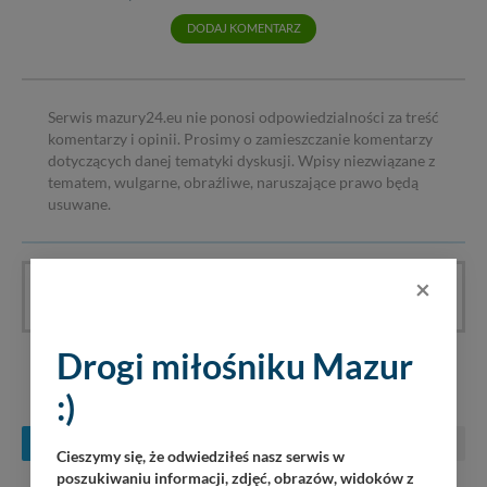
DODAJ KOMENTARZ
Serwis mazury24.eu nie ponosi odpowiedzialności za treść
komentarzy i opinii. Prosimy o zamieszczanie komentarzy
dotyczących danej tematyki dyskusji. Wpisy niezwiązane z
tematem, wulgarne, obraźliwe, naruszające prawo będą
usuwane.
×
Artykuł nie ma jeszcze komentarzy, bądź pierwszy!
Drogi miłośniku Mazur
KONCERTY NA MAZURACH
:)
SIERPIEŃ
WRZESIEŃ
PAŹDZIERNIK
Cieszymy się, że odwiedziłeś nasz serwis w
poszukiwaniu informacji, zdjęć, obrazów, widoków z