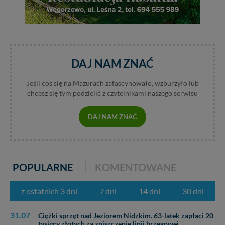
nowo...
DAJ NAM ZNAĆ
Jeśli coś się na Mazurach zafascynowało, wzburzyło lub
chcesz się tym podzielić z czytelnikami naszego serwisu
DAJ NAM ZNAĆ
POPULARNE
KOMENTOWANE
z ostatnich 3 dni
7 dni
14 dni
30 dni
31.07
Ciężki sprzęt nad Jeziorem Nidzkim. 63-latek zapłaci 20
tysięcy złotych za zniszczenie linii brzegowej