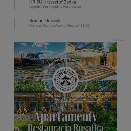
KRiSU Krzysztof Bańka
Twoich danych innym podmiotom oraz osobom
Ogonki / Port Ognisty Ptak / 20:30
trzecim. Wyjątkiem jest sytuacja, gdy przekazanie
Twoich danych jest elementem usługi (przekazanie
Roman Tkaczyk
danych z formularza kontaktowego, przekazanie danych
Kietlice / Stanica Wodna Kietlice / 21:00
w przypadku rezerwacji usług typu: nocleg, czartery,
itp). Więcej informacji o zasadach i funkcjonalności
serwisu w
Regulaminie Serwisu
.
REKLAMA
Administratorem Twoich danych jest: Agencja
Reklamowa Kreacja Monika Borkowska, z siedzibą ul.
Wiejska 17, 11-500 Giżycko. Możesz z nami
skontaktować się za pośrednictwem tej
strony
.
W każdej chwili możesz: zażądać dostępu do swoich
danych, zażądać ich poprawienia lub usunięcia,
zabronić ich przetwarzania. Pamiętaj jednak, że nie
zawsze jest możliwe techniczne zrealizowanie Twoich
praw w odniesieniu do informacji zawartych w plikach
cookies. Twoja przeglądarka umożliwia Ci skasowanie
tych plików - w pewnych przypadkach nie możemy tego
zrobić za Ciebie.
Dziękujemy, i życzmy miłego odkrywania Mazur na