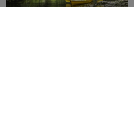
Kajakiem przez Mazury
Poznaj szlaki kajakowe
Zobacz Mazury LIVE
Jako jedyni oddajemy Ci obrazy z tylu kamer on-line