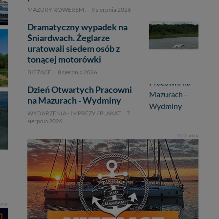
MAZURY ROWEREM ,
9 sierpnia 2026
Dramatyczny wypadek na
Śniardwach. Żeglarze
uratowali siedem osób z
tonącej motorówki
BIEŻĄCE,
8 sierpnia 2026
Dzień Otwartych Pracowni
na Mazurach - Wydminy
WYDARZENIA - IMPREZY / PLAKAT,
7
sierpnia 2026
REKLAMA
AMA