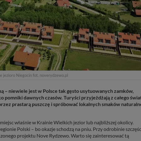
le jezioro Niegocin fot. noverydzewo.pl
ą – niewiele jest w Polsce tak gęsto usytuowanych zamków,
ko pomniki dawnych czasów. Turyści przyjeżdżają z całego świa
ez prastarą puszczę i spróbować lokalnych smaków naturaln
ejsc właśnie w Krainie Wielkich jezior lub najbliższej okolicy.
gionie Polski – bo okazje schodzą na pniu. Przy odrobinie szczęśc
dzonego projektu Nove Rydzewo. Warto się zainteresować tą