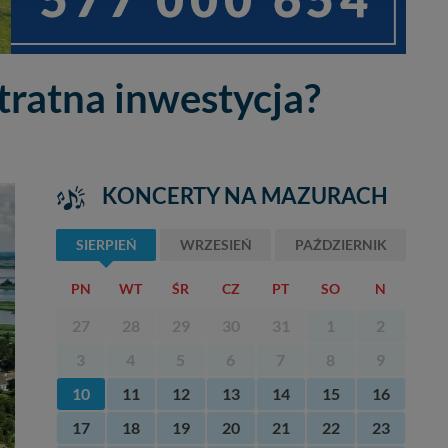
tratna inwestycja?
KONCERTY NA MAZURACH
SIERPIEŃ
WRZESIEŃ
PAŹDZIERNIK
PN
WT
ŚR
CZ
PT
SO
N
27
28
29
30
31
1
2
3
4
5
6
7
8
9
10
11
12
13
14
15
16
17
18
19
20
21
22
23