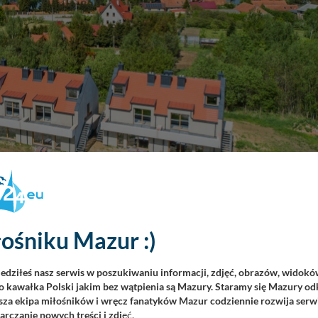
ośniku Mazur :)
iedziłeś nasz serwis w poszukiwaniu informacji, zdjęć, obrazów, widok
 różne sposoby. Pierwszym jest oczywiście odkrycie własnego
 kawałka Polski jakim bez wątpienia są Mazury. Staramy się Mazury odk
ieszkanie w mazurskim raju będzie najlepszą decyzją w życiu.
za ekipa miłośników i wręcz fanatyków Mazur codziennie rozwija serwi
m w części do pracy zdalnej, można też prowadzić biznes lub
rczanie nowych treści i zdj
ęć.