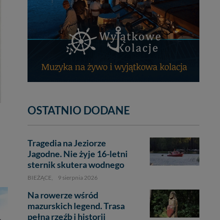
OSTATNIO DODANE
Tragedia na Jeziorze
Jagodne. Nie żyje 16-letni
sternik skutera wodnego
BIEŻĄCE,
9 sierpnia 2026
Na rowerze wśród
mazurskich legend. Trasa
pełna rzeźb i historii