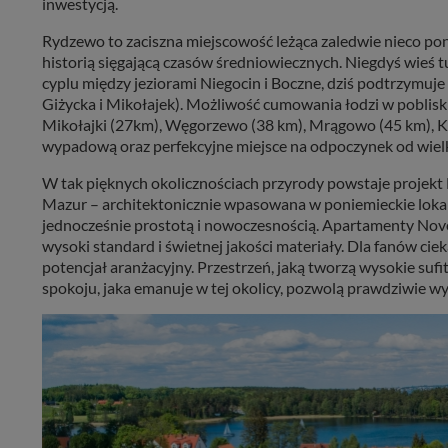
inwestycją.
Rydzewo to zaciszna miejscowość leżąca zaledwie nieco pon
historią sięgającą czasów średniowiecznych. Niegdyś wieś t
cyplu między jeziorami Niegocin i Boczne, dziś podtrzymuje 
Giżycka i Mikołajek). Możliwość cumowania łodzi w pobliski
Mikołajki (27km), Węgorzewo (38 km), Mrągowo (45 km), Kęt
wypadową oraz perfekcyjne miejsce na odpoczynek od wielk
W tak pięknych okolicznościach przyrody powstaje proje
Mazur – architektonicznie wpasowana w poniemieckie lokaln
jednocześnie prostotą i nowoczesnością. Apartamenty Nov
wysoki standard i świetnej jakości materiały. Dla fanów ci
potencjał aranżacyjny. Przestrzeń, jaką tworzą wysokie sufit
spokoju, jaka emanuje w tej okolicy, pozwolą prawdziwie wy