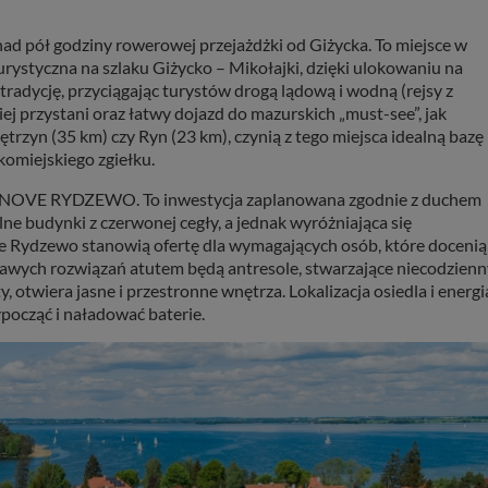
ad pół godziny rowerowej przejażdżki od Giżycka. To miejsce w
urystyczna na szlaku Giżycko – Mikołajki, dzięki ulokowaniu na
tradycję, przyciągając turystów drogą lądową i wodną (rejsy z
ej przystani oraz łatwy dojazd do mazurskich „must-see”, jak
rzyn (35 km) czy Ryn (23 km), czynią z tego miejsca idealną bazę
omiejskiego zgiełku.
kt NOVE RYDZEWO. To inwestycja zaplanowana zgodnie z duchem
e budynki z czerwonej cegły, a jednak wyróżniająca się
e Rydzewo stanowią ofertę dla wymagających osób, które docenią
ekawych rozwiązań atutem będą antresole, stwarzające niecodzienn
y, otwiera jasne i przestronne wnętrza. Lokalizacja osiedla i energi
począć i naładować baterie.