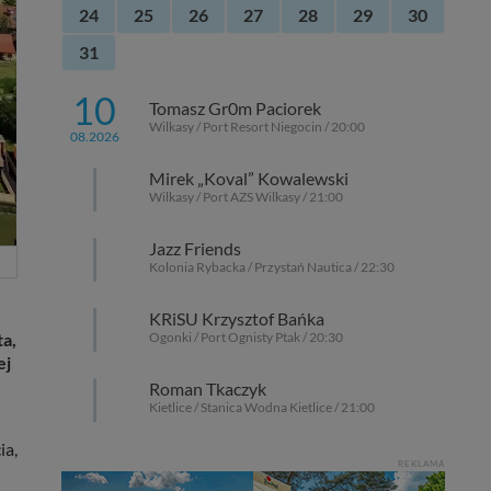
24
25
26
27
28
29
30
31
10
Tomasz Gr0m Paciorek
Wilkasy / Port Resort Niegocin / 20:00
08.2026
Mirek „Koval” Kowalewski
Wilkasy / Port AZS Wilkasy / 21:00
Jazz Friends
Kolonia Rybacka / Przystań Nautica / 22:30
KRiSU Krzysztof Bańka
ta,
Ogonki / Port Ognisty Ptak / 20:30
ej
Roman Tkaczyk
Kietlice / Stanica Wodna Kietlice / 21:00
ia,
REKLAMA