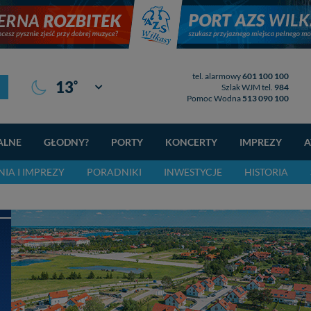
tel. alarmowy
601 100 100
°
13
Giżycko
Szlak WJM tel.
984
Pomoc Wodna
513 090 100
ALNE
GŁODNY?
PORTY
KONCERTY
IMPREZY
A
IA I IMPREZY
PORADNIKI
INWESTYCJE
HISTORIA