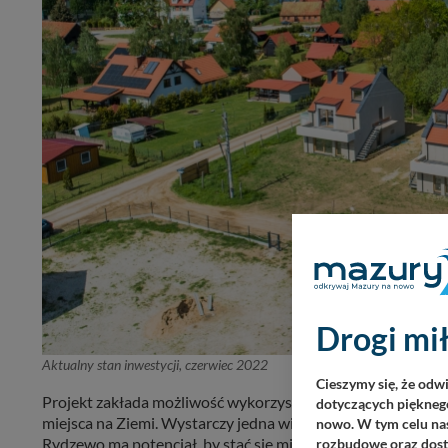
Drogi mił
Aktualny stan inwestycji, czerwiec 2022
Cieszymy się, że odw
Projekt zakłada możliwość wykorzystania Apartamentów na
dotyczących pięknego
miejsca na Ziemi. Wystarczy jedna wizyta, by poczuć, że zam
nowo. W tym celu nas
Rydzewo ma potencjał, by stać się mieszkaniem dedykowany
rozbudowę oraz dosta