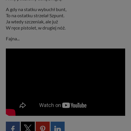
A gdy na statku wybuchł bunt,
To na ostatku strzelał Szpunt.
Ja wtedy szczeniak, ale już
W ręce pistolet, w drugiej nóż.
Fajna...