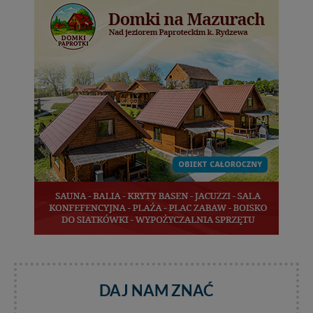
Administratorem Twoich danych jest: Agencja
Reklamowa Kreacja Monika Borkowska, z siedzibą ul.
Wiejska 17, 11-500 Giżycko. Możesz z nami
skontaktować się za pośrednictwem tej
strony
.
W każdej chwili możesz: zażądać dostępu do swoich
danych, zażądać ich poprawienia lub usunięcia,
zabronić ich przetwarzania. Pamiętaj jednak, że nie
zawsze jest możliwe techniczne zrealizowanie Twoich
praw w odniesieniu do informacji zawartych w plikach
cookies. Twoja przeglądarka umożliwia Ci skasowanie
tych plików - w pewnych przypadkach nie możemy tego
zrobić za Ciebie.
Dziękujemy, i życzmy miłego odkrywania Mazur na
nowo...
DAJ NAM ZNAĆ