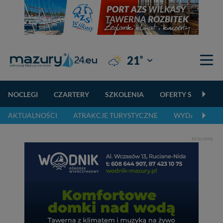
°
21
Giżycko
NOCLEGI
CZARTERY
SZKOLENIA
OFERTY SPECJALN
AKTUALNOŚCI
ATRAKCJE TURYSTYCZNE
WYDARZENIA 
REKLAMA