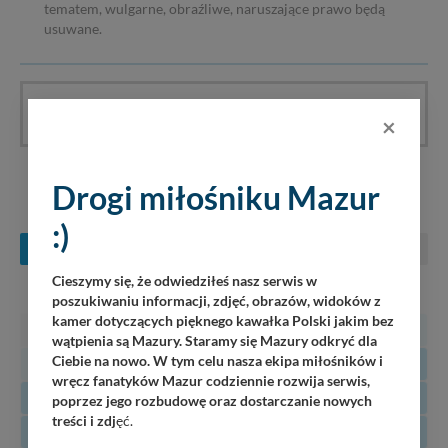
tematem, wulgarne, obraźliwe, naruszające prawo będą
usuwane.
Artykuł nie ma jeszcze komentarzy, bądź pierwszy!
×
Drogi miłośniku Mazur
KONCERTY NA MAZURACH
:)
SIERPIEŃ
WRZESIEŃ
PAŹDZIERNIK
Cieszymy się, że odwiedziłeś nasz serwis w
PN
WT
ŚR
CZ
PT
SO
N
poszukiwaniu informacji, zdjęć, obrazów, widoków z
kamer dotyczących pięknego kawałka Polski jakim bez
27
28
29
30
31
1
2
wątpienia są Mazury. Staramy się Mazury odkryć dla
Ciebie na nowo. W tym celu nasza ekipa miłośników i
3
4
5
6
7
8
9
wręcz fanatyków Mazur codziennie rozwija serwis,
10
11
12
13
14
15
16
poprzez jego rozbudowę oraz dostarczanie nowych
treści i zdj
ęć.
17
18
19
20
21
22
23