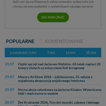
Jeśli coś się na Mazurach zafascynowało, wzburzyło lub
chcesz się tym podzielić z czytelnikami naszego serwisu
DAJ NAM ZNAĆ
POPULARNE
KOMENTOWANE
z ostatnich 3 dni
7 dni
14 dni
30 dni
31.07
Ciężki sprzęt nad Jeziorem Nidzkim. 63-latek zapłaci 20
tysięcy złotych za zniszczenie linii brzegowej
29.07
Mazury AirShow 2026 – jubileuszowa, 25. edycja z
wyjątkową ekspozycją wojskowego lotnictwa
25.07
Nocna akcja ratunkowa na jeziorze Kisajno. Wywrócona
łódź i mężczyzna w wodzie
28.07
Dni Kruklanek 2026. Trzy dni muzyki, zabawy i letniego