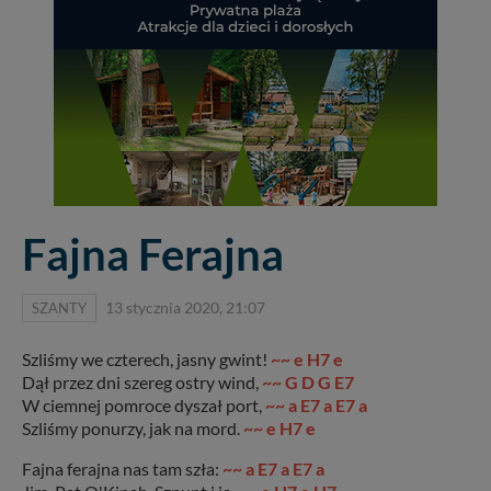
Fajna Ferajna
SZANTY
13 stycznia 2020, 21:07
Szliśmy we czterech, jasny gwint!
~~ e H7 e
Dął przez dni szereg ostry wind,
~~ G D G E7
W ciemnej pomroce dyszał port,
~~ a E7 a E7 a
Szliśmy ponurzy, jak na mord.
~~ e H7 e
Fajna ferajna nas tam szła:
~~ a E7 a E7 a