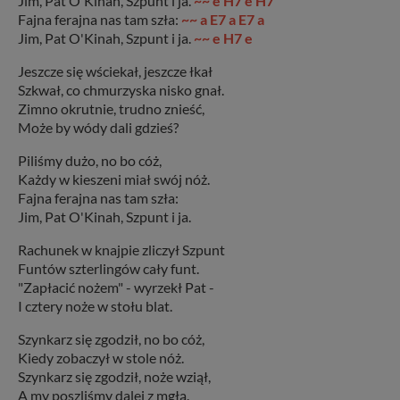
Jim, Pat O'Kinah, Szpunt i ja.
~~ e H7 e H7
Fajna ferajna nas tam szła:
~~ a E7 a E7 a
Jim, Pat O'Kinah, Szpunt i ja.
~~ e H7 e
Jeszcze się wściekał, jeszcze łkał
Szkwał, co chmurzyska nisko gnał.
Zimno okrutnie, trudno znieść,
Może by wódy dali gdzieś?
Piliśmy dużo, no bo cóż,
Każdy w kieszeni miał swój nóż.
Fajna ferajna nas tam szła:
Jim, Pat O'Kinah, Szpunt i ja.
Rachunek w knajpie zliczył Szpunt
Funtów szterlingów cały funt.
"Zapłacić nożem" - wyrzekł Pat -
I cztery noże w stołu blat.
Szynkarz się zgodził, no bo cóż,
Kiedy zobaczył w stole nóż.
Szynkarz się zgodził, noże wziął,
A my poszliśmy dalej z mgłą.