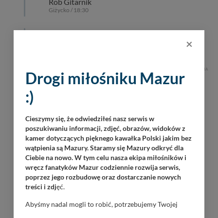
Rob Gitarnik
Giżycko / 18:30
Operacja Boyen 2026 – największa
×
historyczna impreza na Mazurach
Giżycko / Twierdza Boyen / 10:00
REKLAMA
Drogi miłośniku Mazur
:)
Cieszymy się, że odwiedziłeś nasz serwis w
poszukiwaniu informacji, zdjęć, obrazów, widoków z
kamer dotyczących pięknego kawałka Polski jakim bez
wątpienia są Mazury. Staramy się Mazury odkryć dla
Ciebie na nowo. W tym celu nasza ekipa miłośników i
wręcz fanatyków Mazur codziennie rozwija serwis,
poprzez jego rozbudowę oraz dostarczanie nowych
treści i zdj
ęć.
Abyśmy nadal mogli to robić, potrzebujemy Twojej
zgody, dzięki której, będziemy mogli elementy serwisu