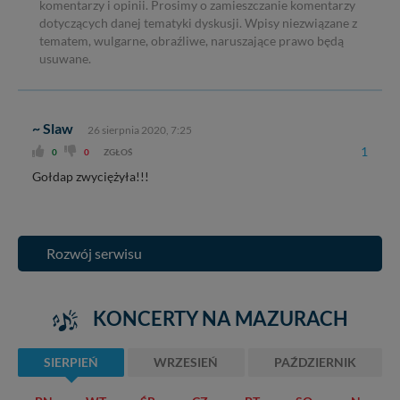
komentarzy i opinii. Prosimy o zamieszczanie komentarzy
dotyczących danej tematyki dyskusji. Wpisy niezwiązane z
tematem, wulgarne, obraźliwe, naruszające prawo będą
usuwane.
~ Slaw
26 sierpnia 2020, 7:25
1
0
0
ZGŁOŚ
Gołdap zwyciężyła!!!
Rozwój serwisu
KONCERTY NA MAZURACH
SIERPIEŃ
WRZESIEŃ
PAŹDZIERNIK