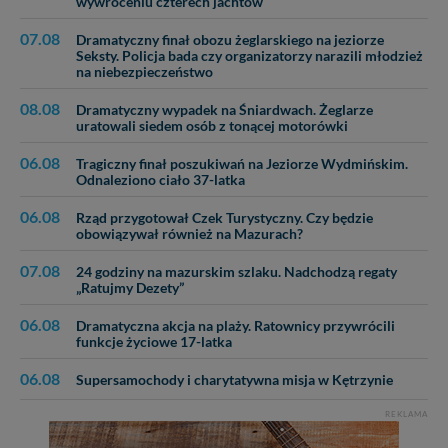
wywróceniu czterech jachtów
Reklamowa Kreacja Monika Borkowska, z siedzibą ul.
Wiejska 17, 11-500 Giżycko. Możesz z nami
07.08
Dramatyczny finał obozu żeglarskiego na jeziorze
skontaktować się za pośrednictwem tej
strony
.
Seksty. Policja bada czy organizatorzy narazili młodzież
na niebezpieczeństwo
W każdej chwili możesz: zażądać dostępu do swoich
08.08
Dramatyczny wypadek na Śniardwach. Żeglarze
danych, zażądać ich poprawienia lub usunięcia,
uratowali siedem osób z tonącej motorówki
zabronić ich przetwarzania. Pamiętaj jednak, że nie
zawsze jest możliwe techniczne zrealizowanie Twoich
06.08
Tragiczny finał poszukiwań na Jeziorze Wydmińskim.
praw w odniesieniu do informacji zawartych w plikach
Odnaleziono ciało 37-latka
cookies. Twoja przeglądarka umożliwia Ci skasowanie
tych plików - w pewnych przypadkach nie możemy tego
06.08
Rząd przygotował Czek Turystyczny. Czy będzie
zrobić za Ciebie.
obowiązywał również na Mazurach?
Dziękujemy, i życzmy miłego odkrywania Mazur na
07.08
24 godziny na mazurskim szlaku. Nadchodzą regaty
nowo...
„Ratujmy Dezety”
06.08
Dramatyczna akcja na plaży. Ratownicy przywrócili
funkcje życiowe 17-latka
06.08
Supersamochody i charytatywna misja w Kętrzynie
REKLAMA