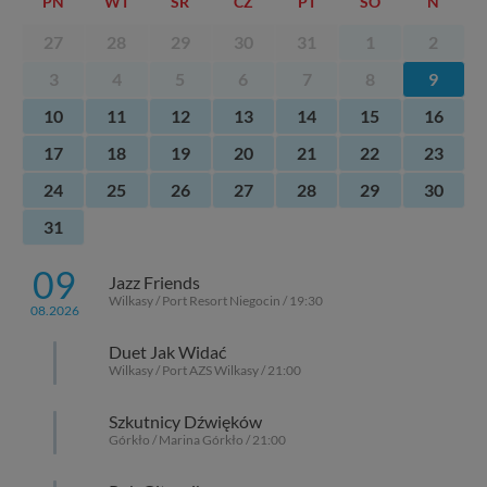
PN
WT
ŚR
CZ
PT
SO
N
27
28
29
30
31
1
2
3
4
5
6
7
8
9
10
11
12
13
14
15
16
17
18
19
20
21
22
23
24
25
26
27
28
29
30
31
09
Jazz Friends
Wilkasy / Port Resort Niegocin / 19:30
08.2026
Duet Jak Widać
Wilkasy / Port AZS Wilkasy / 21:00
Szkutnicy Dźwięków
Górkło / Marina Górkło / 21:00