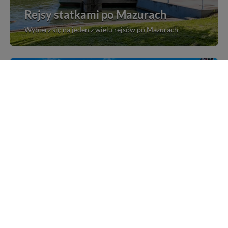
Rejsy statkami po Mazurach
Wybierz się na jeden z wielu rejsów po Mazurach
Mazurskie miejscowości
Poznaj mazurskie miejscowości, wsie i siedliska