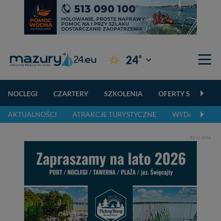
°
24
Giżycko
NOCLEGI
CZARTERY
SZKOLENIA
OFERTY SPECJALN
AKTUALNOŚCI
ATRAKCJE TURYSTYCZNE
WYDARZENIA 
REKLAMA