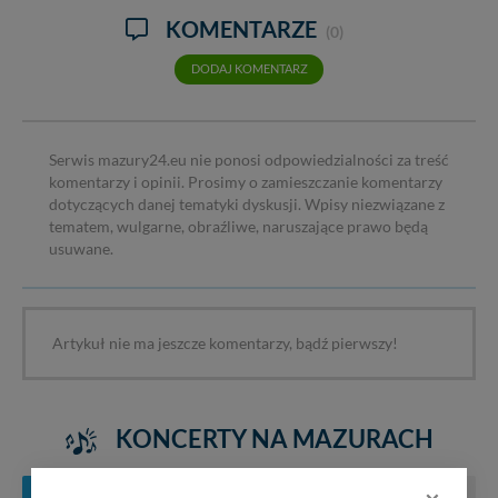
KOMENTARZE
(0)
DODAJ KOMENTARZ
Serwis mazury24.eu nie ponosi odpowiedzialności za treść
komentarzy i opinii. Prosimy o zamieszczanie komentarzy
dotyczących danej tematyki dyskusji. Wpisy niezwiązane z
tematem, wulgarne, obraźliwe, naruszające prawo będą
usuwane.
Artykuł nie ma jeszcze komentarzy, bądź pierwszy!
KONCERTY NA MAZURACH
SIERPIEŃ
WRZESIEŃ
PAŹDZIERNIK