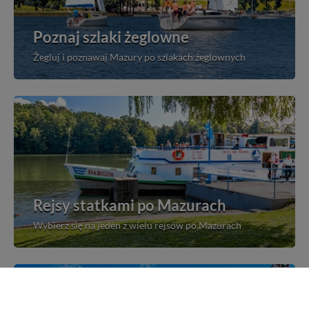
Poznaj szlaki żeglowne
Żegluj i poznawaj Mazury po szlakach żeglownych
Rejsy statkami po Mazurach
Wybierz się na jeden z wielu rejsów po Mazurach