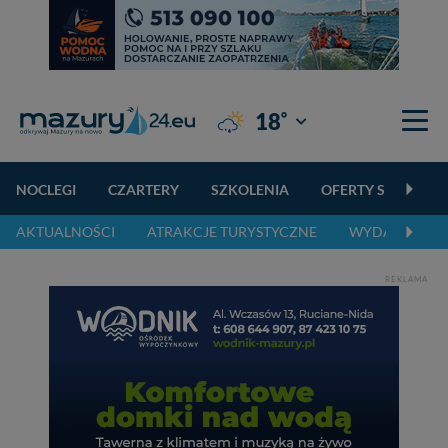
°
18
Giżycko
NOCLEGI
CZARTERY
SZKOLENIA
OFERTY SPECJALN
AKTUALNOŚCI
ATRAKCJE TURYSTYCZNE
WYDARZENIA 
REKLAMA