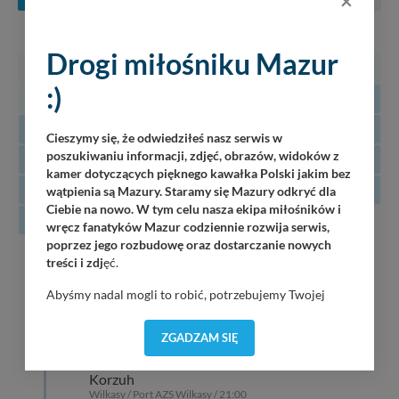
×
PN
WT
ŚR
CZ
PT
SO
N
Drogi miłośniku Mazur
27
28
29
30
31
1
2
:)
3
4
5
6
7
8
9
10
11
12
13
14
15
16
Cieszymy się, że odwiedziłeś nasz serwis w
poszukiwaniu informacji, zdjęć, obrazów, widoków z
17
18
19
20
21
22
23
kamer dotyczących pięknego kawałka Polski jakim bez
24
25
26
27
28
29
30
wątpienia są Mazury. Staramy się Mazury odkryć dla
Ciebie na nowo. W tym celu nasza ekipa miłośników i
31
wręcz fanatyków Mazur codziennie rozwija serwis,
poprzez jego rozbudowę oraz dostarczanie nowych
08
treści i zdj
ęć.
Luka
Piękna Góra / Port Łabędzi Ostrów / 20:30
08.2026
Abyśmy nadal mogli to robić, potrzebujemy Twojej
zgody, dzięki której, będziemy mogli elementy serwisu
oJ TaM
dostosować do Twoich preferencji. Twoje dane (w tym
ZGADZAM SIĘ
Wilkasy / Port Resort Niegocin / 20:00
pliki cookies) będą zapisywane w celu usprawnienia
serwisu (zapamiętywanie pozycji na mapach, ostatnie
Korzuh
wyszukania, ulubione miejsca, logowania, itp).
Wilkasy / Port AZS Wilkasy / 21:00