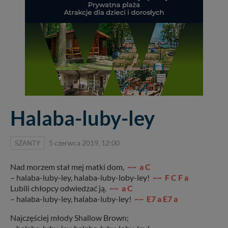
Halaba-luby-ley
SZANTY
5 czerwca 2019, 12:00
Nad morzem stał mej matki dom,
~~ a C
– halaba-luby-ley, halaba-luby-loby-ley!
~~ F C F a
Lubili chłopcy odwiedzać ją.
~~ a C
– halaba-luby-ley, halaba-luby-ley!
~~ E7 a E7 a
Najczęściej młody Shallow Brown;