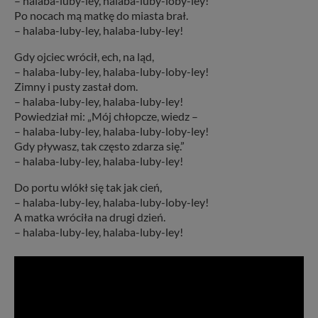
– halaba-luby-ley, halaba-luby-loby-ley!
Po nocach mą matkę do miasta brał.
– halaba-luby-ley, halaba-luby-ley!
Gdy ojciec wrócił, ech, na ląd,
– halaba-luby-ley, halaba-luby-loby-ley!
Zimny i pusty zastał dom.
– halaba-luby-ley, halaba-luby-ley!
Powiedział mi: „Mój chłopcze, wiedz –
– halaba-luby-ley, halaba-luby-loby-ley!
Gdy pływasz, tak często zdarza się.”
– halaba-luby-ley, halaba-luby-ley!
Do portu wlókł się tak jak cień,
– halaba-luby-ley, halaba-luby-loby-ley!
A matka wróciła na drugi dzień.
– halaba-luby-ley, halaba-luby-ley!