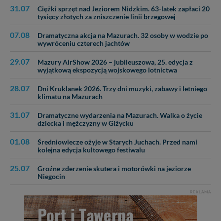
31.07
Ciężki sprzęt nad Jeziorem Nidzkim. 63-latek zapłaci 20
tysięcy złotych za zniszczenie linii brzegowej
07.08
Dramatyczna akcja na Mazurach. 32 osoby w wodzie po
wywróceniu czterech jachtów
29.07
Mazury AirShow 2026 – jubileuszowa, 25. edycja z
wyjątkową ekspozycją wojskowego lotnictwa
28.07
Dni Kruklanek 2026. Trzy dni muzyki, zabawy i letniego
klimatu na Mazurach
31.07
Dramatyczne wydarzenia na Mazurach. Walka o życie
dziecka i mężczyzny w Giżycku
01.08
Średniowiecze ożyje w Starych Juchach. Przed nami
kolejna edycja kultowego festiwalu
25.07
Groźne zderzenie skutera i motorówki na jeziorze
Niegocin
REKLAMA