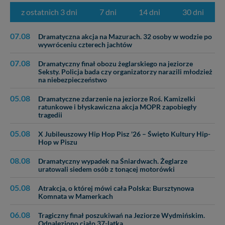
z ostatnich 3 dni
7 dni
14 dni
30 dni
07.08
Dramatyczna akcja na Mazurach. 32 osoby w wodzie po
wywróceniu czterech jachtów
07.08
Dramatyczny finał obozu żeglarskiego na jeziorze
Seksty. Policja bada czy organizatorzy narazili młodzież
na niebezpieczeństwo
05.08
Dramatyczne zdarzenie na jeziorze Roś. Kamizelki
ratunkowe i błyskawiczna akcja MOPR zapobiegły
tragedii
05.08
X Jubileuszowy Hip Hop Pisz '26 – Święto Kultury Hip-
Hop w Piszu
08.08
Dramatyczny wypadek na Śniardwach. Żeglarze
uratowali siedem osób z tonącej motorówki
05.08
Atrakcja, o której mówi cała Polska: Bursztynowa
Komnata w Mamerkach
06.08
Tragiczny finał poszukiwań na Jeziorze Wydmińskim.
Odnaleziono ciało 37-latka