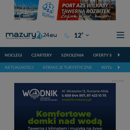
°
12
Giżycko
NOCLEGI
CZARTERY
SZKOLENIA
OFERTY SPECJALN
AKTUALNOŚCI
ATRAKCJE TURYSTYCZNE
WYDARZENIA 
REKLAMA