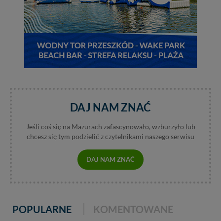
Wiejska 17, 11-500 Giżycko. Możesz z nami
skontaktować się za pośrednictwem tej
strony
.
W każdej chwili możesz: zażądać dostępu do swoich
danych, zażądać ich poprawienia lub usunięcia,
zabronić ich przetwarzania. Pamiętaj jednak, że nie
zawsze jest możliwe techniczne zrealizowanie Twoich
praw w odniesieniu do informacji zawartych w plikach
cookies. Twoja przeglądarka umożliwia Ci skasowanie
tych plików - w pewnych przypadkach nie możemy tego
DAJ NAM ZNAĆ
zrobić za Ciebie.
Dziękujemy, i życzmy miłego odkrywania Mazur na
Jeśli coś się na Mazurach zafascynowało, wzburzyło lub
nowo...
chcesz się tym podzielić z czytelnikami naszego serwisu
DAJ NAM ZNAĆ
POPULARNE
KOMENTOWANE