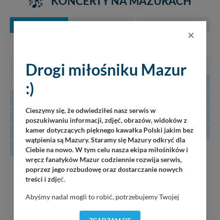
KONCERTY NA MAZURACH
SIERPIEŃ
WRZESIEŃ
PAŹDZIERNIK
×
PN
WT
ŚR
CZ
PT
SO
N
27
28
29
30
31
1
2
Drogi miłośniku Mazur
3
4
5
6
7
8
9
:)
10
11
12
13
14
15
16
Cieszymy się, że odwiedziłeś nasz serwis w
17
18
19
20
21
22
23
poszukiwaniu informacji, zdjęć, obrazów, widoków z
kamer dotyczących pięknego kawałka Polski jakim bez
24
25
26
27
28
29
30
wątpienia są Mazury. Staramy się Mazury odkryć dla
31
Ciebie na nowo. W tym celu nasza ekipa miłośników i
wręcz fanatyków Mazur codziennie rozwija serwis,
08
poprzez jego rozbudowę oraz dostarczanie nowych
Luka
treści i zdj
ęć.
Piękna Góra / Port Łabędzi Ostrów / 20:30
08.2026
Abyśmy nadal mogli to robić, potrzebujemy Twojej
oJ TaM
zgody, dzięki której, będziemy mogli elementy serwisu
Wilkasy / Port Resort Niegocin / 20:00
dostosować do Twoich preferencji. Twoje dane (w tym