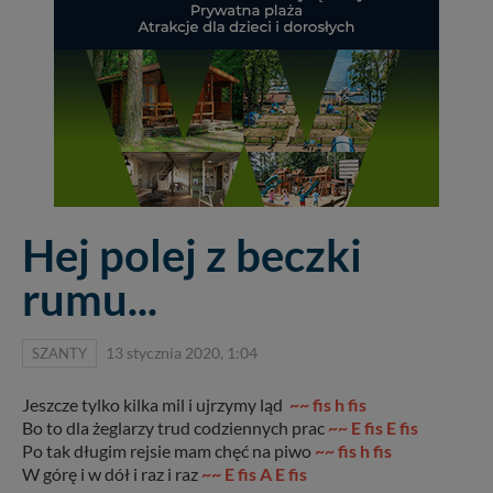
Hej polej z beczki
rumu...
SZANTY
13 stycznia 2020, 1:04
Jeszcze tylko kilka mil i ujrzymy ląd
~~ fis h fis
Bo to dla żeglarzy trud codziennych prac
~~ E fis E fis
Po tak długim rejsie mam chęć na piwo
~~ fis h fis
W górę i w dół i raz i raz
~~ E fis A E fis