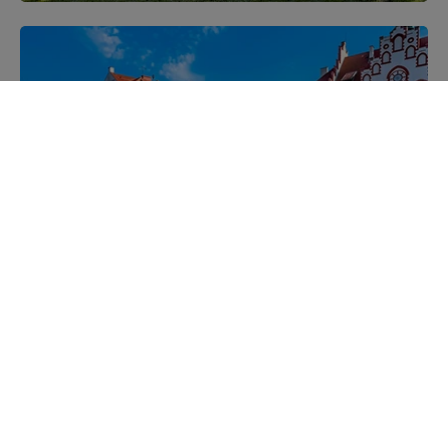
Mazurskie miejscowości
Poznaj mazurskie miejscowości, wsie i siedliska
Kajakiem przez Mazury