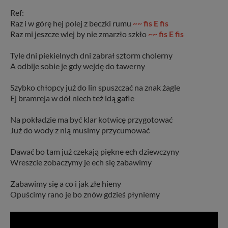
Ref:
Raz i w górę hej polej z beczki rumu
~~ fis E fis
Raz mi jeszcze wlej by nie zmarzło szkło
~~ fis E fis
Tyle dni piekielnych dni zabrał sztorm cholerny
A odbije sobie je gdy wejdę do tawerny
Szybko chłopcy już do lin spuszczać na znak żagle
Ej bramreja w dół niech też idą gafle
Na pokładzie ma być klar kotwicę przygotować
Już do wody z nią musimy przycumować
Dawać bo tam już czekają piękne ech dziewczyny
Wreszcie zobaczymy je ech się zabawimy
Zabawimy się a co i jak złe hieny
Opuścimy rano je bo znów gdzieś płyniemy