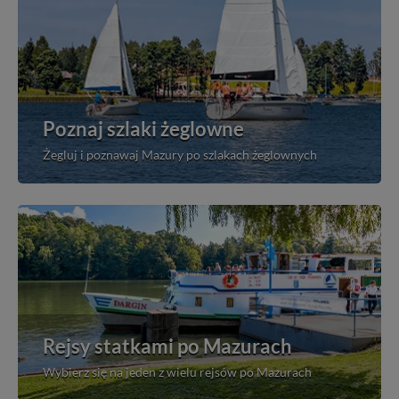
Poznaj szlaki żeglowne
Żegluj i poznawaj Mazury po szlakach żeglownych
Rejsy statkami po Mazurach
Wybierz się na jeden z wielu rejsów po Mazurach