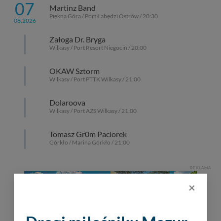
07
Martinz Band
Piękna Góra / Port Łabędzi Ostrów / 20:30
08.2026
Załoga Dr. Bryga
Wilkasy / Port Resort Niegocin / 20:00
OKAW Sztorm
Wilkasy / Port PTTK Wilkasy / 21:00
Dolaroova
Wilkasy / Port AZS Wilkasy / 21:00
Tomasz Gr0m Paciorek
Górkło / Marina Górkło / 21:00
REKLAMA
×