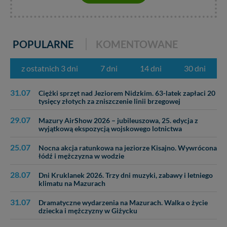
intencji, zawsze możesz wycofać swoją zgodę. Więcej
informacji uzyskach w naszej
Polityce Prywatności
.
Klikając znak X lub przycisk PRZEJDŹ DO SERWISU
wyrażasz zgodę na przetwarzanie Twoich danych.
POPULARNE
KOMENTOWANE
Nasz serwis nie wykorzystuje oraz nie udostępnia
Twoich danych innym podmiotom oraz osobom
z ostatnich 3 dni
7 dni
14 dni
30 dni
trzecim. Wyjątkiem jest sytuacja, gdy przekazanie
Twoich danych jest elementem usługi (przekazanie
31.07
Ciężki sprzęt nad Jeziorem Nidzkim. 63-latek zapłaci 20
danych z formularza kontaktowego, przekazanie danych
tysięcy złotych za zniszczenie linii brzegowej
w przypadku rezerwacji usług typu: nocleg, czartery,
itp). Więcej informacji o zasadach i funkcjonalności
29.07
Mazury AirShow 2026 – jubileuszowa, 25. edycja z
serwisu w
Regulaminie Serwisu
.
wyjątkową ekspozycją wojskowego lotnictwa
Administratorem Twoich danych jest: Agencja
25.07
Nocna akcja ratunkowa na jeziorze Kisajno. Wywrócona
Reklamowa Kreacja Monika Borkowska, z siedzibą ul.
łódź i mężczyzna w wodzie
Wiejska 17, 11-500 Giżycko. Możesz z nami
28.07
skontaktować się za pośrednictwem tej
strony
.
Dni Kruklanek 2026. Trzy dni muzyki, zabawy i letniego
klimatu na Mazurach
W każdej chwili możesz: zażądać dostępu do swoich
31.07
Dramatyczne wydarzenia na Mazurach. Walka o życie
danych, zażądać ich poprawienia lub usunięcia,
dziecka i mężczyzny w Giżycku
zabronić ich przetwarzania. Pamiętaj jednak, że nie
zawsze jest możliwe techniczne zrealizowanie Twoich