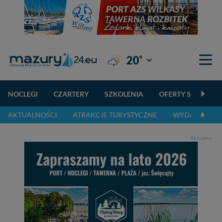
°
20
Giżycko
NOCLEGI
CZARTERY
SZKOLENIA
OFERTY SPECJALN
AKTUALNOŚCI
ATRAKCJE TURYSTYCZNE
WYDARZENIA 
REKLAMA