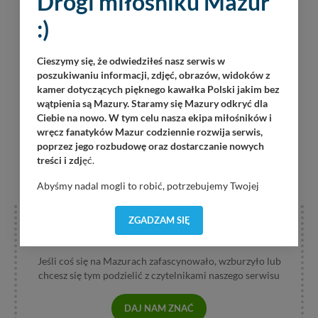
Drogi miłośniku Mazur
:)
Cieszymy się, że odwiedziłeś nasz serwis w
poszukiwaniu informacji, zdjęć, obrazów, widoków z
kamer dotyczących pięknego kawałka Polski jakim bez
wątpienia są Mazury. Staramy się Mazury odkryć dla
Ciebie na nowo. W tym celu nasza ekipa miłośników i
wręcz fanatyków Mazur codziennie rozwija serwis,
poprzez jego rozbudowę oraz dostarczanie nowych
treści i zdj
ęć.
Abyśmy nadal mogli to robić, potrzebujemy Twojej
zgody, dzięki której, będziemy mogli elementy serwisu
dostosować do Twoich preferencji. Twoje dane (w tym
ZGADZAM SIĘ
pliki cookies) będą zapisywane w celu usprawnienia
DAJ NAM ZNAĆ
serwisu (zapamiętywanie pozycji na mapach, ostatnie
wyszukania, ulubione miejsca, logowania, itp).
Jeśli coś się na Mazurach zafascynowało, wzburzyło lub
Bezpieczeństwo Twoich danych jest dla nas
chcesz się tym podzielić z czytelnikami naszego serwisu
priorytetowe, bez poinformowania Ciebie nie będziemy
zmieniać zakresu naszych uprawnień. Twoje dane są u
DAJ NAM ZNAĆ
nas bezpieczne, jeśli masz wątpliwości co do naszych