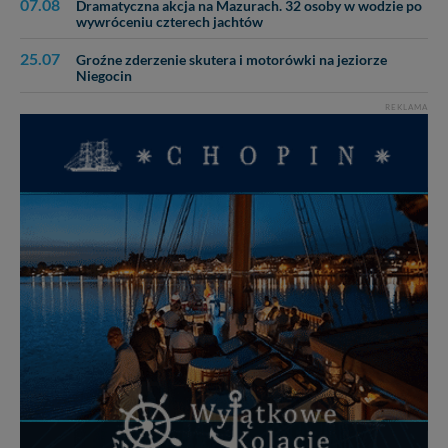
07.08
Dramatyczna akcja na Mazurach. 32 osoby w wodzie po
praw w odniesieniu do informacji zawartych w plikach
wywróceniu czterech jachtów
cookies. Twoja przeglądarka umożliwia Ci skasowanie
tych plików - w pewnych przypadkach nie możemy tego
25.07
Groźne zderzenie skutera i motorówki na jeziorze
zrobić za Ciebie.
Niegocin
Dziękujemy, i życzmy miłego odkrywania Mazur na
REKLAMA
nowo...