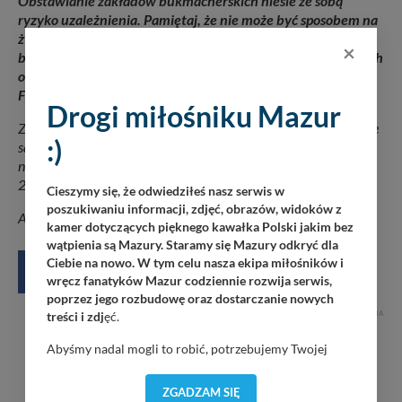
Obstawianie zakładów bukmacherskich niesie ze sobą
ryzyko uzależnienia. Pamiętaj, że nie może być sposobem na
życie. W Polsce korzystanie z usług nielegalnych
×
bukmacherów jest zabronione, możesz grać wyłącznie u tych
operatorów, którzy posiadają zezwolenie Ministerstwa
Finansów.
Drogi miłośniku Mazur
Zakłady wzajemne urządzane przez sieć Internet przyjmowane
:)
są na stronie internetowej Spółki pod adresem www.superbet.pl
na podstawie zezwolenia Ministerstwa Finansów z dnia
24.10.2019 r., o nr PS4.6831.5.2019.
Cieszymy się, że odwiedziłeś nasz serwis w
poszukiwaniu informacji, zdjęć, obrazów, widoków z
Artykuł Sponsorowany
kamer dotyczących pięknego kawałka Polski jakim bez
wątpienia są Mazury. Staramy się Mazury odkryć dla
Ciebie na nowo. W tym celu nasza ekipa miłośników i
wręcz fanatyków Mazur codziennie rozwija serwis,
poprzez jego rozbudowę oraz dostarczanie nowych
REKLAMA
treści i zdj
ęć.
Abyśmy nadal mogli to robić, potrzebujemy Twojej
zgody, dzięki której, będziemy mogli elementy serwisu
dostosować do Twoich preferencji. Twoje dane (w tym
ZGADZAM SIĘ