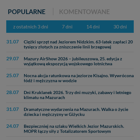
POPULARNE
KOMENTOWANE
z ostatnich 3 dni
7 dni
14 dni
30 dni
31.07
Ciężki sprzęt nad Jeziorem Nidzkim. 63-latek zapłaci 20
tysięcy złotych za zniszczenie linii brzegowej
29.07
Mazury AirShow 2026 – jubileuszowa, 25. edycja z
wyjątkową ekspozycją wojskowego lotnictwa
25.07
Nocna akcja ratunkowa na jeziorze Kisajno. Wywrócona
łódź i mężczyzna w wodzie
28.07
Dni Kruklanek 2026. Trzy dni muzyki, zabawy i letniego
klimatu na Mazurach
31.07
Dramatyczne wydarzenia na Mazurach. Walka o życie
dziecka i mężczyzny w Giżycku
24.07
Bezpieczniej na szlaku Wielkich Jezior Mazurskich.
MOPR łączy siły z Totalizatorem Sportowym