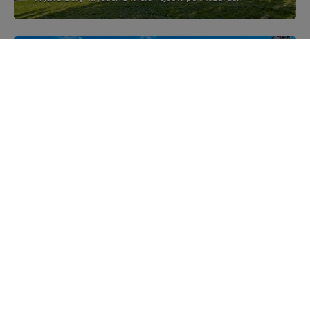
Mazurskie miejscowości
Poznaj mazurskie miejscowości, wsie i siedliska