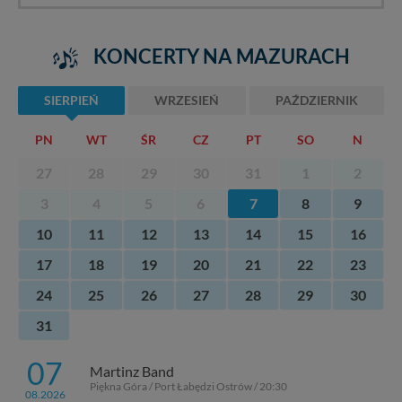
KONCERTY NA MAZURACH
SIERPIEŃ
WRZESIEŃ
PAŹDZIERNIK
PN
WT
ŚR
CZ
PT
SO
N
27
28
29
30
31
1
2
3
4
5
6
7
8
9
10
11
12
13
14
15
16
17
18
19
20
21
22
23
24
25
26
27
28
29
30
31
07
Martinz Band
Piękna Góra / Port Łabędzi Ostrów / 20:30
08.2026