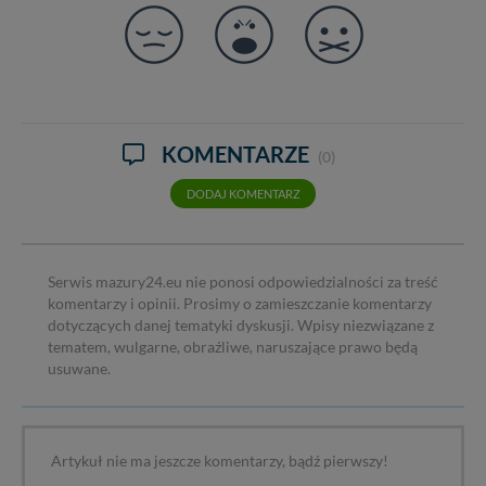
Wiejska 17, 11-500 Giżycko. Możesz z nami
skontaktować się za pośrednictwem tej
strony
.
W każdej chwili możesz: zażądać dostępu do swoich
danych, zażądać ich poprawienia lub usunięcia,
zabronić ich przetwarzania. Pamiętaj jednak, że nie
zawsze jest możliwe techniczne zrealizowanie Twoich
KOMENTARZE
praw w odniesieniu do informacji zawartych w plikach
(0)
cookies. Twoja przeglądarka umożliwia Ci skasowanie
DODAJ KOMENTARZ
tych plików - w pewnych przypadkach nie możemy tego
zrobić za Ciebie.
Dziękujemy, i życzmy miłego odkrywania Mazur na
nowo...
Serwis mazury24.eu nie ponosi odpowiedzialności za treść
komentarzy i opinii. Prosimy o zamieszczanie komentarzy
dotyczących danej tematyki dyskusji. Wpisy niezwiązane z
tematem, wulgarne, obraźliwe, naruszające prawo będą
usuwane.
Artykuł nie ma jeszcze komentarzy, bądź pierwszy!