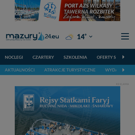
°
14
Giżycko
NOCLEGI
CZARTERY
SZKOLENIA
OFERTY SPECJALN
AKTUALNOŚCI
ATRAKCJE TURYSTYCZNE
WYDARZENIA 
REKLAMA