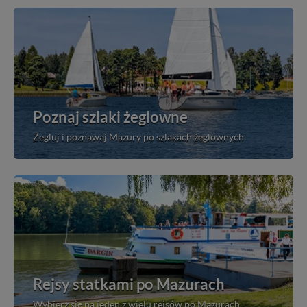
Poznaj szlaki żeglowne
Żegluj i poznawaj Mazury po szlakach żeglownych
Rejsy statkami po Mazurach
Wybierz się na jeden z wielu rejsów po Mazurach