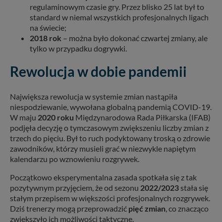
regulaminowym czasie gry. Przez blisko 25 lat był to
standard w niemal wszystkich profesjonalnych ligach
na świecie;
2018 rok
– można było dokonać czwartej zmiany, ale
tylko w przypadku dogrywki.
Rewolucja w dobie pandemii
Największa rewolucja w systemie zmian nastąpiła
niespodziewanie, wywołana globalną pandemią COVID-19.
W maju
2020 roku
Międzynarodowa Rada Piłkarska (IFAB)
podjęła decyzję o tymczasowym zwiększeniu liczby zmian z
trzech do pięciu. Był to ruch podyktowany troską o zdrowie
zawodników, którzy musieli grać w niezwykle napiętym
kalendarzu po wznowieniu rozgrywek.
Początkowo eksperymentalna zasada spotkała się z tak
pozytywnym przyjęciem, że od sezonu
2022/2023
stała się
stałym przepisem w większości profesjonalnych rozgrywek.
Dziś trenerzy mogą przeprowadzić
pięć zmian
, co znacząco
zwiększyło ich możliwości taktyczne.