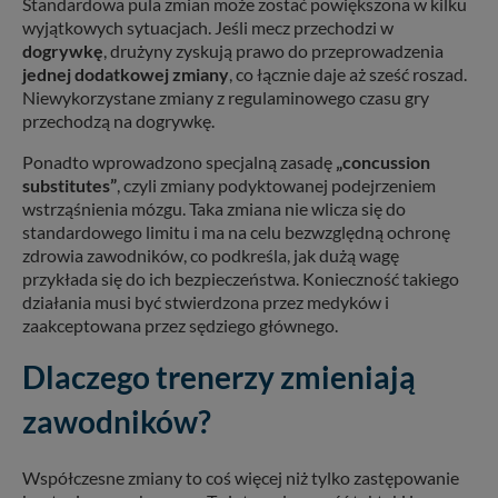
Standardowa pula zmian może zostać powiększona w kilku
wyjątkowych sytuacjach. Jeśli mecz przechodzi w
dogrywkę
, drużyny zyskują prawo do przeprowadzenia
jednej dodatkowej zmiany
, co łącznie daje aż sześć roszad.
Niewykorzystane zmiany z regulaminowego czasu gry
przechodzą na dogrywkę.
Ponadto wprowadzono specjalną zasadę
„concussion
substitutes”
, czyli zmiany podyktowanej podejrzeniem
wstrząśnienia mózgu. Taka zmiana nie wlicza się do
standardowego limitu i ma na celu bezwzględną ochronę
zdrowia zawodników, co podkreśla, jak dużą wagę
przykłada się do ich bezpieczeństwa. Konieczność takiego
działania musi być stwierdzona przez medyków i
zaakceptowana przez sędziego głównego.
Dlaczego trenerzy zmieniają
zawodników?
Współczesne zmiany to coś więcej niż tylko zastępowanie