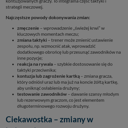
kontuzjowanych graczy. To integralna część taktyki i
strategii meczowej.
Najczęstsze powody dokonywania zmian:
zmęczenie
– wprowadzenie „świeżej krwi” w
kluczowych momentach meczu;
zmiana taktyki
– trener może zmienić ustawienie
zespołu, np. wzmocnić atak, wprowadzić
dodatkowego obrońcę lub przesunąć zawodników na
inne pozycje;
reakcja na rywala
– szybkie dostosowanie się do
taktyki przeciwnika;
kontuzja lub zagrożenie kartką
– zmiana gracza,
który odniósł uraz lub ma już na koncie żółtą kartkę,
aby uniknąć osłabienia drużyny;
testowanie zawodników
– dawanie szansy młodym
lub rezerwowym graczom, co jest elementem
długoterminowego rozwoju drużyny.
Ciekawostka – zmiany w