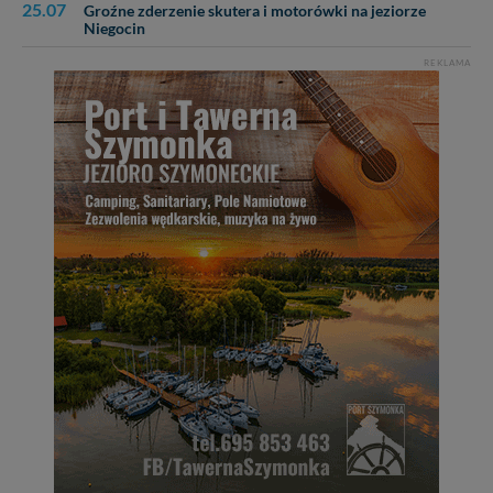
25.07
Groźne zderzenie skutera i motorówki na jeziorze
Niegocin
REKLAMA