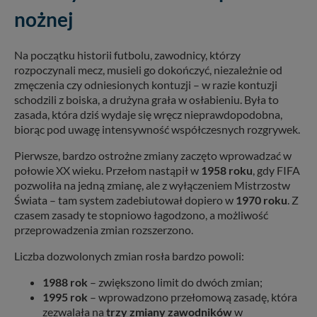
nożnej
Na początku historii futbolu, zawodnicy, którzy
rozpoczynali mecz, musieli go dokończyć, niezależnie od
zmęczenia czy odniesionych kontuzji – w razie kontuzji
schodzili z boiska, a drużyna grała w osłabieniu. Była to
zasada, która dziś wydaje się wręcz nieprawdopodobna,
biorąc pod uwagę intensywność współczesnych rozgrywek.
Pierwsze, bardzo ostrożne zmiany zaczęto wprowadzać w
połowie XX wieku. Przełom nastąpił w
1958 roku
, gdy FIFA
pozwoliła na jedną zmianę, ale z wyłączeniem Mistrzostw
Świata – tam system zadebiutował dopiero w
1970 roku
. Z
czasem zasady te stopniowo łagodzono, a możliwość
przeprowadzenia zmian rozszerzono.
Liczba dozwolonych zmian rosła bardzo powoli:
1988 rok
– zwiększono limit do dwóch zmian;
1995 rok
– wprowadzono przełomową zasadę, która
zezwalała na
trzy zmiany zawodników
w