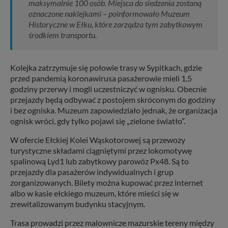
maksymalnie 100 osób. Miejsca do siedzenia zostaną
oznaczone naklejkami – poinformowało Muzeum
Historyczne w Ełku, które zarządza tym zabytkowym
środkiem transportu.
Kolejka zatrzymuje się połowie trasy w Sypitkach, gdzie
przed pandemią koronawirusa pasażerowie mieli 1,5
godziny przerwy i mogli uczestniczyć w ognisku. Obecnie
przejazdy będą odbywać z postojem skróconym do godziny
i bez ogniska. Muzeum zapowiedziało jednak, że organizacja
ognisk wróci, gdy tylko pojawi się „zielone światło”.
W ofercie Ełckiej Kolei Wąskotorowej są przewozy
turystyczne składami ciągniętymi przez lokomotywę
spalinową Lyd1 lub zabytkowy parowóz Px48. Są to
przejazdy dla pasażerów indywidualnych i grup
zorganizowanych. Bilety można kupować przez internet
albo w kasie ełckiego muzeum, które mieści się w
zrewitalizowanym budynku stacyjnym.
Trasa prowadzi przez malownicze mazurskie tereny między