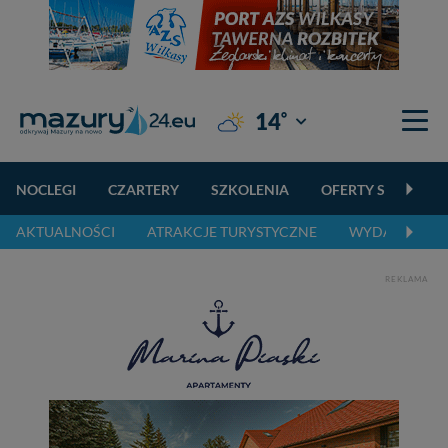
°
14
Giżycko
NOCLEGI
CZARTERY
SZKOLENIA
OFERTY SPECJALN
AKTUALNOŚCI
ATRAKCJE TURYSTYCZNE
WYDARZENIA 
REKLAMA