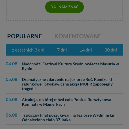
zabronić ich przetwarzania. Pamiętaj jednak, że nie
DAJ NAM ZNAĆ
zawsze jest możliwe techniczne zrealizowanie Twoich
praw w odniesieniu do informacji zawartych w plikach
cookies. Twoja przeglądarka umożliwia Ci skasowanie
tych plików - w pewnych przypadkach nie możemy tego
zrobić za Ciebie.
POPULARNE
KOMENTOWANE
Dziękujemy, i życzmy miłego odkrywania Mazur na
nowo...
z ostatnich 3 dni
7 dni
14 dni
30 dni
04.08
Nadchodzi Festiwal Kultury Średniowiecza Masuria w
Rynie
05.08
Dramatyczne zdarzenie na jeziorze Roś. Kamizelki
ratunkowe i błyskawiczna akcja MOPR zapobiegły
tragedii
05.08
Atrakcja, o której mówi cała Polska: Bursztynowa
Komnata w Mamerkach
06.08
Tragiczny finał poszukiwań na Jeziorze Wydmińskim.
Odnaleziono ciało 37-latka