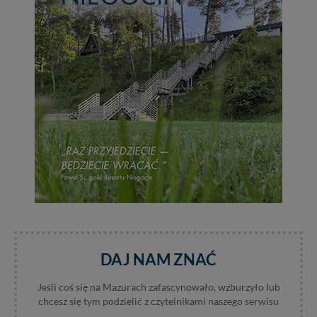
zmieniać zakresu naszych uprawnień. Twoje dane są u
nas bezpieczne, jeśli masz wątpliwości co do naszych
intencji, zawsze możesz wycofać swoją zgodę. Więcej
informacji uzyskach w naszej
Polityce Prywatności
.
Klikając znak X lub przycisk PRZEJDŹ DO SERWISU
wyrażasz zgodę na przetwarzanie Twoich danych.
Nasz serwis nie wykorzystuje oraz nie udostępnia
Twoich danych innym podmiotom oraz osobom
trzecim. Wyjątkiem jest sytuacja, gdy przekazanie
Twoich danych jest elementem usługi (przekazanie
danych z formularza kontaktowego, przekazanie danych
w przypadku rezerwacji usług typu: nocleg, czartery,
itp). Więcej informacji o zasadach i funkcjonalności
serwisu w
Regulaminie Serwisu
.
Administratorem Twoich danych jest: Agencja
Reklamowa Kreacja Monika Borkowska, z siedzibą ul.
Wiejska 17, 11-500 Giżycko. Możesz z nami
DAJ NAM ZNAĆ
skontaktować się za pośrednictwem tej
strony
.
Jeśli coś się na Mazurach zafascynowało, wzburzyło lub
W każdej chwili możesz: zażądać dostępu do swoich
chcesz się tym podzielić z czytelnikami naszego serwisu
danych, zażądać ich poprawienia lub usunięcia,