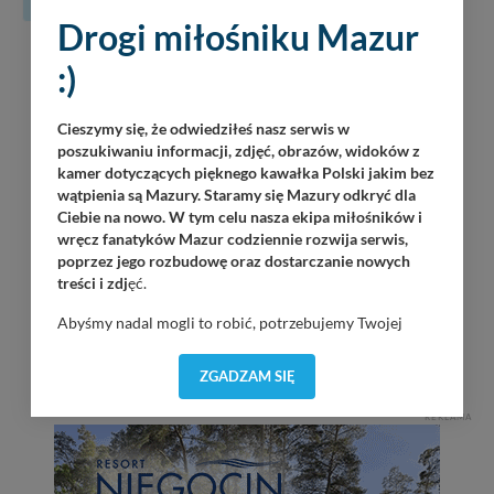
31
Drogi miłośniku Mazur
07
Martinz Band
:)
Piękna Góra / Port Łabędzi Ostrów / 20:30
08.2026
Załoga Dr. Bryga
Cieszymy się, że odwiedziłeś nasz serwis w
Wilkasy / Port Resort Niegocin / 20:00
poszukiwaniu informacji, zdjęć, obrazów, widoków z
kamer dotyczących pięknego kawałka Polski jakim bez
wątpienia są Mazury. Staramy się Mazury odkryć dla
OKAW Sztorm
Ciebie na nowo. W tym celu nasza ekipa miłośników i
Wilkasy / Port PTTK Wilkasy / 21:00
wręcz fanatyków Mazur codziennie rozwija serwis,
poprzez jego rozbudowę oraz dostarczanie nowych
Dolaroova
treści i zdj
ęć.
Wilkasy / Port AZS Wilkasy / 21:00
Abyśmy nadal mogli to robić, potrzebujemy Twojej
Tomasz Gr0m Paciorek
zgody, dzięki której, będziemy mogli elementy serwisu
Górkło / Marina Górkło / 21:00
dostosować do Twoich preferencji. Twoje dane (w tym
ZGADZAM SIĘ
pliki cookies) będą zapisywane w celu usprawnienia
serwisu (zapamiętywanie pozycji na mapach, ostatnie
REKLAMA
wyszukania, ulubione miejsca, logowania, itp).
Bezpieczeństwo Twoich danych jest dla nas
priorytetowe, bez poinformowania Ciebie nie będziemy