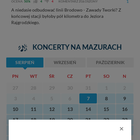
1
OCENA:
50%
4
4
KOMENTARZ ZGŁOSZONY
A niedasie odbudować linii Brodowo - Zawady Tworki? Z
końcowej stacji byłoby pół kilometra do Jeziora
Rajgrodzkiego.
KONCERTY NA MAZURACH
SIERPIEŃ
WRZESIEŃ
PAŹDZIERNIK
PN
WT
ŚR
CZ
PT
SO
N
27
28
29
30
31
1
2
3
4
5
6
7
8
9
10
11
12
13
14
15
16
17
18
19
20
21
22
23
×
24
25
26
27
28
29
30