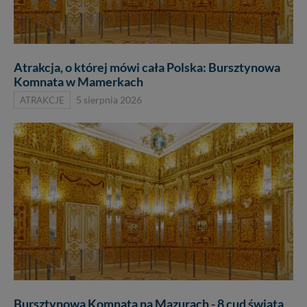
Atrakcja, o której mówi cała Polska: Bursztynowa
Komnata w Mamerkach
ATRAKCJE
5 sierpnia 2026
Bursztynowa Komnata na Mazurach - 8 cud świata