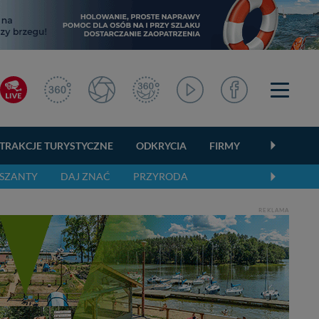
TRAKCJE TURYSTYCZNE
ODKRYCIA
FIRMY
OGŁOSZEN
SZANTY
DAJ ZNAĆ
PRZYRODA
REKLAMA