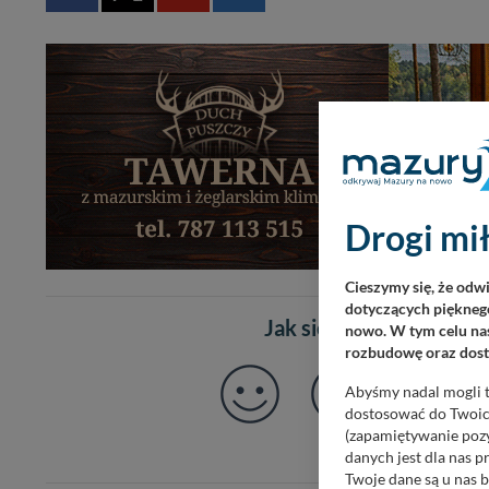
Drogi mił
Cieszymy się, że odw
dotyczących pięknego
Jak się czujesz po prze
nowo. W tym celu nas
rozbudowę oraz dosta
Abyśmy nadal mogli t
dostosować do Twoich
(zapamiętywanie pozy
danych jest dla nas 
Twoje dane są u nas b