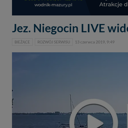
Jez. Niegocin LIVE wi
BIEŻĄCE
ROZWÓJ SERWISU
13 czerwca 2019, 9:49