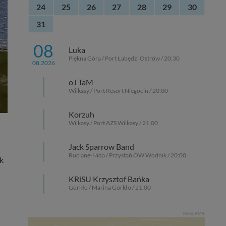
24
25
26
27
28
29
30
31
08
Luka
Piękna Góra / Port Łabędzi Ostrów / 20:30
08.2026
oJ TaM
Wilkasy / Port Resort Niegocin / 20:00
Korzuh
Wilkasy / Port AZS Wilkasy / 21:00
Jack Sparrow Band
Ruciane-Nida / Przystań OW Wodnik / 20:00
k
KRiSU Krzysztof Bańka
Górkło / Marina Górkło / 21:00
REKLAMA