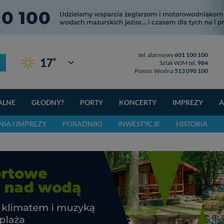
tel. alarmowy
601 100 100
°
17
Giżycko
Szlak WJM tel.
984
Pomoc Wodna
513 090 100
ALNE
GŁODNY?
PORTY
KONCERTY
IMPREZY
A
IA I IMPREZY
PORADNIKI
INWESTYCJE
HISTORIA