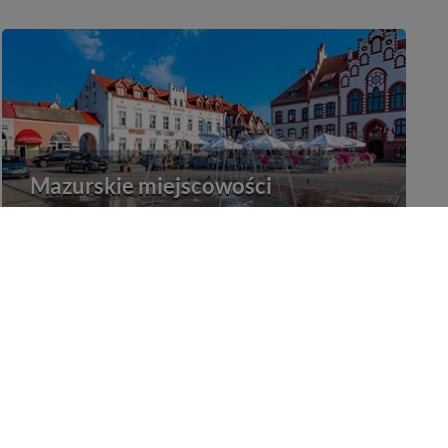
Mazurskie miejscowości
Poznaj mazurskie miejscowości, wsie i siedliska
Porty na Mazurach