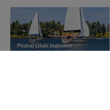
Poznaj szlaki żeglowne
Żegluj i poznawaj Mazury po szlakach żeglownych
Kajakiem przez Mazury