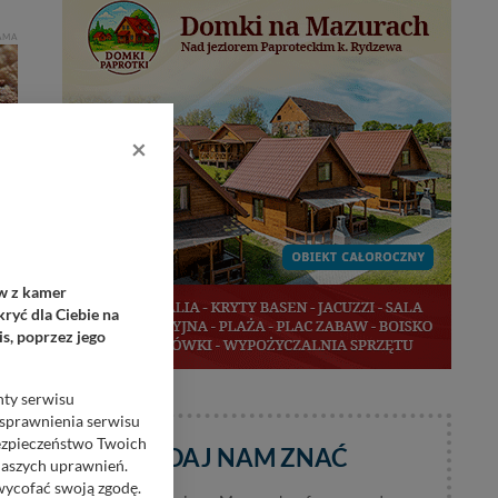
AMA
×
ów z kamer
ryć dla Ciebie na
s, poprzez jego
nty serwisu
usprawnienia serwisu
Bezpieczeństwo Twoich
DAJ NAM ZNAĆ
naszych uprawnień.
 wycofać swoją zgodę.