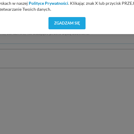
yskach w naszej
Polityce Prywatności
. Klikając znak X lub przycisk P
DODAJ KOMENTAR
zetwarzanie Twoich danych.
orzystuje oraz nie udostępnia Twoich danych innym podmiotom oraz oso
ZGADZAM SIĘ
cja, gdy przekazanie Twoich danych jest elementem usługi (przekazanie d
mentarzy i opinii. Prosimy o zamieszczanie komentarzy dotyczących
anie danych w przypadku rezerwacji usług typu: nocleg, czartery, itp). W
rne, obraźliwe, naruszające prawo będą usuwane.
lności serwisu w
Regulaminie Serwisu
.
ch danych jest: Agencja Reklamowa Kreacja Monika Borkowska, z siedzi
sz z nami skontaktować się za pośrednictwem tej
strony
.
sz: zażądać dostępu do swoich danych, zażądać ich poprawienia lub usuni
taj jednak, że nie zawsze jest możliwe techniczne zrealizowanie Twoich 
 w plikach cookies. Twoja przeglądarka umożliwia Ci skasowanie tych p
my tego zrobić za Ciebie.
 miłego odkrywania Mazur na nowo...