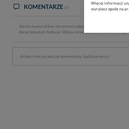
Więcej informacji uz
KOMENTARZE
(0)
wyrażasz zgodę na pr
Nasz serwis nie wyk
Wyjątkiem jest sytua
Serwis mazury24.eu nie ponosi odpowiedzialności za treść ko
kontaktowego, przekaz
danej tematyki dyskusji. Wpisy niezwiązane z tematem, wulga
zasadach i funkcjona
Administratorem Twoi
11-500 Giżycko. Może
Artykuł nie ma jeszcze komentarzy, bądź pierwszy!
W każdej chwili może
przetwarzania. Pamię
informacji zawartych
przypadkach nie może
Dziękujemy, i życzmy