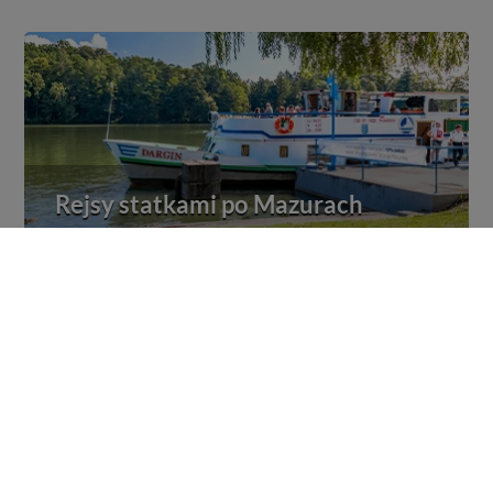
Rejsy statkami po Mazurach
Wybierz się na jeden z wielu rejsów po Mazurach
Zobacz Mazury LIVE