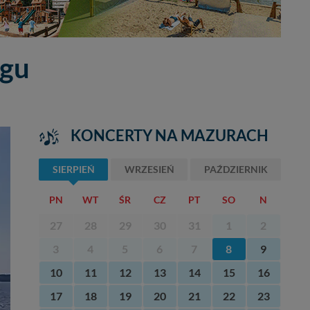
egu
KONCERTY NA MAZURACH
SIERPIEŃ
WRZESIEŃ
PAŹDZIERNIK
PN
WT
ŚR
CZ
PT
SO
N
27
28
29
30
31
1
2
3
4
5
6
7
8
9
10
11
12
13
14
15
16
17
18
19
20
21
22
23