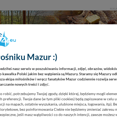
REKL
ośniku Mazur :)
iedziłeś nasz serwis w poszukiwaniu informacji, zdjęć, obrazów, widok
 kawałka Polski jakim bez wątpienia są Mazury. Staramy się Mazury odk
czytaniu tego artykułu ?
za ekipa miłośników i wręcz fanatyków Mazur codziennie rozwija serwi
Głosów: 4
rczanie nowych treści i zdj
ęć.
o robić, potrzebujemy Twojej zgody, dzięki której, będziemy mogli eleme
 preferencji. Twoje dane (w tym pliki cookies) będą zapisywane w celu 
cji na mapach, ostatnie wyszukania, ulubione miejsca, logowania, itp). 
priorytetowe, bez poinformowania Ciebie nie będziemy zmieniać zakresu 
ezpieczne, jeśli masz wątpliwości co do naszych intencji, zawsze możesz