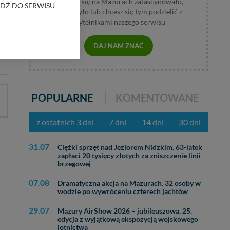
Jeśli coś się na Mazurach zafascynowało,
RZEJDŹ DO SERWISU
wzburzyło lub chcesz się tym podzielić z
Z
czytelnikami naszego serwisu
bom trzecim.
anych z formularza
DAJ NAM ZNAĆ
ięcej informacji o
bą ul. Wiejska 17,
POPULARNE
KOMENTOWANE
ęcia, zabronić ich
z ostatnich 3 dni
7 dni
14 dni
30 dni
praw w odniesieniu do
lików - w pewnych
31.07
Ciężki sprzęt nad Jeziorem Nidzkim. 63-latek
zapłaci 20 tysięcy złotych za zniszczenie linii
brzegowej
07.08
Dramatyczna akcja na Mazurach. 32 osoby w
wodzie po wywróceniu czterech jachtów
29.07
Mazury AirShow 2026 – jubileuszowa, 25.
edycja z wyjątkową ekspozycją wojskowego
lotnictwa