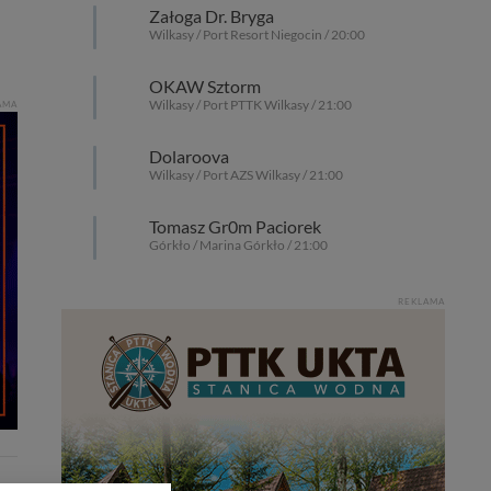
Załoga Dr. Bryga
Wilkasy / Port Resort Niegocin / 20:00
OKAW Sztorm
Wilkasy / Port PTTK Wilkasy / 21:00
AMA
Dolaroova
Wilkasy / Port AZS Wilkasy / 21:00
Tomasz Gr0m Paciorek
Górkło / Marina Górkło / 21:00
REKLAMA