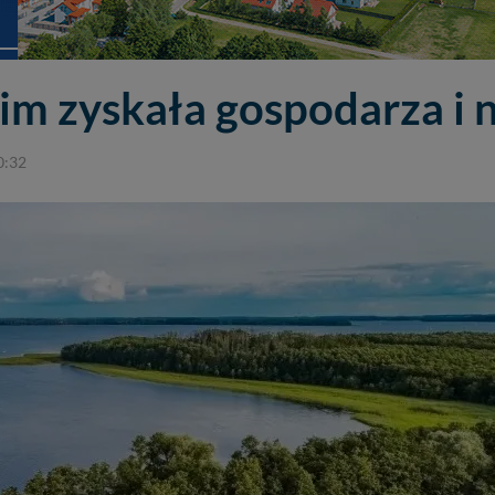
kim zyskała gospodarza i 
0:32