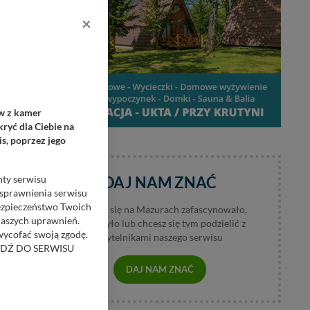
×
ów z kamer
Z
ryć dla Ciebie na
s, poprzez jego
nty serwisu
DAJ NAM ZNAĆ
usprawnienia serwisu
Bezpieczeństwo Twoich
Jeśli coś się na Mazurach zafascynowało,
naszych uprawnień.
wzburzyło lub chcesz się tym podzielić z
 wycofać swoją zgodę.
czytelnikami naszego serwisu
RZEJDŹ DO SERWISU
DAJ NAM ZNAĆ
bom trzecim.
anych z formularza