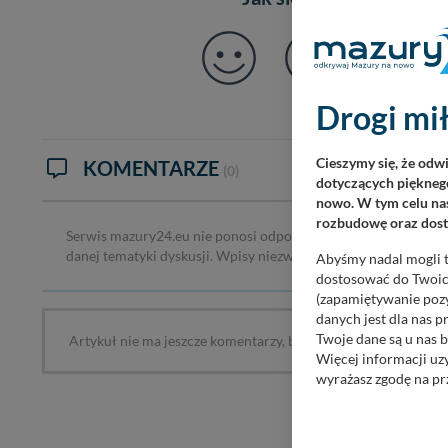
Drogi mił
Cieszymy się, że odw
KOMENTARZE
(0)
dotyczących pięknego
nowo. W tym celu nas
rozbudowę oraz dosta
Serwis mazury24.eu nie ponosi odpowiedzialności za treść ko
danej tematyki dyskusji. Wpisy niezwiązane z tematem, wulga
Abyśmy nadal mogli t
dostosować do Twoich
(zapamiętywanie pozy
danych jest dla nas 
Twoje dane są u nas b
Artykuł nie ma jeszcze komentarzy, bądź pierwszy!
Więcej informacji uz
wyrażasz zgodę na pr
Nasz serwis nie wyk
Wyjątkiem jest sytua