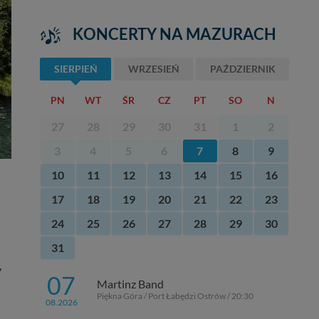
KONCERTY NA MAZURACH
SIERPIEŃ
WRZESIEŃ
PAŹDZIERNIK
PN
WT
ŚR
CZ
PT
SO
N
27
28
29
30
31
1
2
3
4
5
6
7
8
9
10
11
12
13
14
15
16
17
18
19
20
21
22
23
24
25
26
27
28
29
30
31
y
07
Martinz Band
Piękna Góra / Port Łabędzi Ostrów / 20:30
08.2026