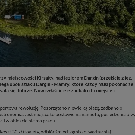
 miejscowości Kirsajty, nad jeziorem Dargin (przejście z jez.
ebiega obok szlaku Dargin - Mamry, które każdy musi pokonać ze
ła się dobrze. Nowi właściciele zadbali o to miejsce i
portową rewolucję. Posprzątano niewielką plażę, zadbano o
 gastronomia. Jest miejsce to postawienia namiotu, posiedzenia prz
cji w obiekcie nie ma prądu.
szt 30 zł (toalety, odbiór śmieci, ognisko, wędzarnia).