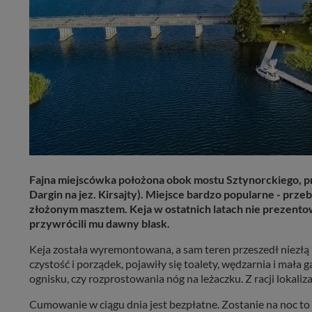
Fajna miejscówka położona obok mostu Sztynorckiego, przy
Dargin na jez. Kirsajty). Miejsce bardzo popularne - prz
złożonym masztem. Keja w ostatnich latach nie prezentowa
przywrócili mu dawny blask.
Keja została wyremontowana, a sam teren przeszedł niezłą 
czystość i porządek, pojawiły się toalety, wędzarnia i mała
ognisku, czy rozprostowania nóg na leżaczku. Z racji lokaliza
Cumowanie w ciągu dnia jest bezpłatne. Zostanie na noc to ko