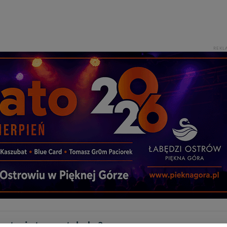
REKL
czytaniu tego artykułu ?