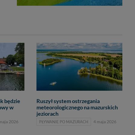
k będzie
Ruszył system ostrzegania
towy w
meteorologicznego na mazurskich
jeziorach
maja 2026
PŁYWANIE PO MAZURACH
4 maja 2026