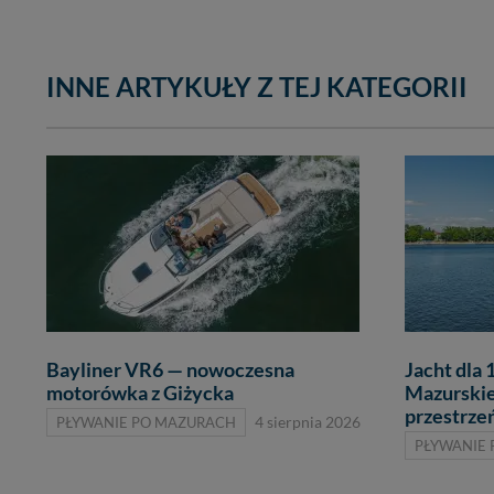
INNE ARTYKUŁY Z TEJ KATEGORII
Bayliner VR6 — nowoczesna
Jacht dla 
motorówka z Giżycka
Mazurskie 
przestrzeń
PŁYWANIE PO MAZURACH
4 sierpnia 2026
PŁYWANIE