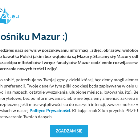
Głosów: 0
ośniku Mazur :)
iedziłeś nasz serwis w poszukiwaniu informacji, zdjęć, obrazów, widok
DODAJ KOMENTAR
 kawałka Polski jakim bez wątpienia są Mazury. Staramy się Mazury odk
za ekipa miłośników i wręcz fanatyków Mazur codziennie rozwija serwi
rczanie nowych treści i zdj
ęć.
mentarzy i opinii. Prosimy o zamieszczanie komentarzy dotyczących
rne, obraźliwe, naruszające prawo będą usuwane.
o robić, potrzebujemy Twojej zgody, dzięki której, będziemy mogli eleme
 preferencji. Twoje dane (w tym pliki cookies) będą zapisywane w celu 
cji na mapach, ostatnie wyszukania, ulubione miejsca, logowania, itp). 
priorytetowe, bez poinformowania Ciebie nie będziemy zmieniać zakresu 
ezpieczne, jeśli masz wątpliwości co do naszych intencji, zawsze możesz
yskach w naszej
Polityce Prywatności
. Klikając znak X lub przycisk P
zetwarzanie Twoich danych.
orzystuje oraz nie udostępnia Twoich danych innym podmiotom oraz oso
ZGADZAM SIĘ
cja, gdy przekazanie Twoich danych jest elementem usługi (przekazanie d