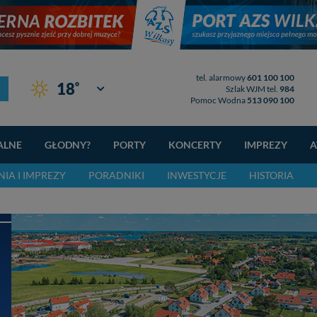
tel. alarmowy
601 100 100
°
18
Giżycko
Szlak WJM tel.
984
Pomoc Wodna
513 090 100
ALNE
GŁODNY?
PORTY
KONCERTY
IMPREZY
A
IA I IMPREZY
PORADNIKI
INWESTYCJE
HISTORIA