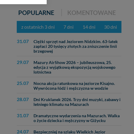
ięcej informacji o
POPULARNE
KOMENTOWANE
bą ul. Wiejska 17,
z ostatnich 3 dni
7 dni
14 dni
30 dni
ęcia, zabronić ich
31.07
praw w odniesieniu do
Ciężki sprzęt nad Jeziorem Nidzkim. 63-latek
zapłaci 20 tysięcy złotych za zniszczenie linii
lików - w pewnych
brzegowej
29.07
Mazury AirShow 2026 – jubileuszowa, 25.
edycja z wyjątkową ekspozycją wojskowego
lotnictwa
25.07
Nocna akcja ratunkowa na jeziorze Kisajno.
Wywrócona łódź i mężczyzna w wodzie
28.07
Dni Kruklanek 2026. Trzy dni muzyki, zabawy i
letniego klimatu na Mazurach
31.07
Dramatyczne wydarzenia na Mazurach. Walka
o życie dziecka i mężczyzny w Giżycku
24.07
Bezpieczniej na szlaku Wielkich Jezior