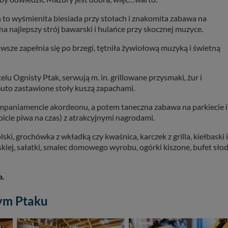
o wyśmienita biesiada przy stołach i znakomita zabawa na
na najlepszy strój bawarski i hulańce przy skocznej muzyce.
sze zapełnia się po brzegi, tętniła żywiołową muzyką i świetną
lu Ognisty Ptak, serwują m. in. grillowane przysmaki, żur i
Suto zastawione stoły kuszą zapachami.
mpaniamencie akordeonu, a potem taneczna zabawa na parkiecie i
picie piwa na czas) z atrakcyjnymi nagrodami.
i, grochówka z wkładką czy kwaśnica, karczek z grilla, kiełbaski i
kiej, sałatki, smalec domowego wyrobu, ogórki kiszone, bufet słod
a.
tym Ptaku