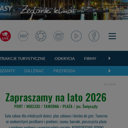
TRAKCJE TURYSTYCZNE
ODKRYCIA
FIRMY
OGŁOSZEN
SZANTY
DAJ ZNAĆ
PRZYRODA
REKLAMA