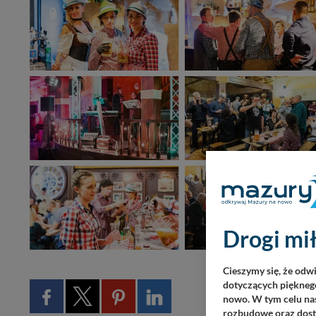
Drogi mił
Cieszymy się, że odw
dotyczących pięknego
nowo. W tym celu nas
rozbudowę oraz dosta