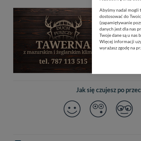
Abyśmy nadal mogli t
dostosować do Twoich
(zapamiętywanie pozy
danych jest dla nas 
Twoje dane są u nas b
Więcej informacji uz
wyrażasz zgodę na pr
Nasz serwis nie wyk
Wyjątkiem jest sytua
kontaktowego, przekaz
zasadach i funkcjona
Jak się czujesz po prze
Administratorem Twoi
11-500 Giżycko. Może
W każdej chwili może
przetwarzania. Pamię
informacji zawartych
przypadkach nie może
Dziękujemy, i życzmy