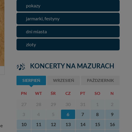
pokazy
jarmarki, festyny
dni miasta
zloty
KONCERTY NA MAZURACH
SIERPIEŃ
WRZESIEŃ
PAŹDZIERNIK
PN
WT
ŚR
CZ
PT
SO
N
27
28
29
30
31
1
2
3
4
5
6
7
8
9
10
11
12
13
14
15
16
ie