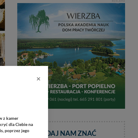
REKLAMA
×
ów z kamer
ryć dla Ciebie na
s, poprzez jego
DAJ NAM ZNAĆ