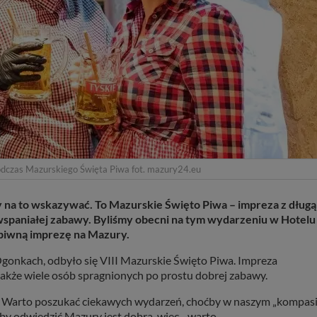
odczas Mazurskiego Święta Piwa fot. mazury24.eu
ły na to wskazywać. To Mazurskie Święto Piwa – impreza z długą
 wspaniałej zabawy. Byliśmy obecni na tym wydarzeniu w Hotelu
 piwną imprezę na Mazury.
Ogonkach, odbyło się VIII Mazurskie Święto Piwa. Impreza
 także wiele osób spragnionych po prostu dobrej zabawy.
wda. Warto poszukać ciekawych wydarzeń, choćby w naszym „kompas
a by odwiedzić Mazury jest dobra, więc…warto.