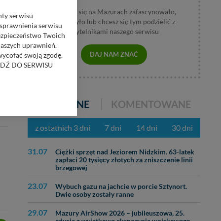
AMA
Jeśli coś się na Mazurach zafascynowało,
nty serwisu
wzburzyło lub chcesz się tym podzielić z
usprawnienia serwisu
czytelnikami naszego serwisu
Bezpieczeństwo Twoich
naszych uprawnień.
DAJ NAM ZNAĆ
 wycofać swoją zgodę.
RZEJDŹ DO SERWISU
bom trzecim.
POPULARNE
KOMENTOWANE
anych z formularza
ięcej informacji o
z ostatnich 3 dni
7 dni
14 dni
30 dni
bą ul. Wiejska 17,
31.07
Ciężki sprzęt nad Jeziorem Nidzkim. 63-latek
zapłaci 20 tysięcy złotych za zniszczenie linii
ęcia, zabronić ich
brzegowej
praw w odniesieniu do
23.07
Wybuch gazu na jachcie w porcie Sztynort.
lików - w pewnych
Dwie osoby zostały ranne
29.07
Mazury AirShow 2026 – jubileuszowa, 25.