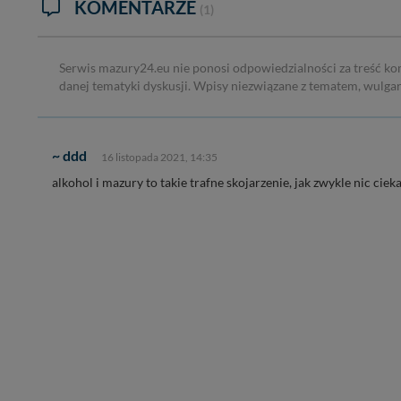
KOMENTARZE
(1)
Serwis mazury24.eu nie ponosi odpowiedzialności za treść ko
danej tematyki dyskusji. Wpisy niezwiązane z tematem, wulga
~ ddd
16 listopada 2021, 14:35
alkohol i mazury to takie trafne skojarzenie, jak zwykle nic cie