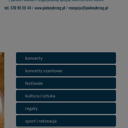
koncerty
koncerty szantowe
festiwale
kultura i sztuka
regaty
sport i rekreacja