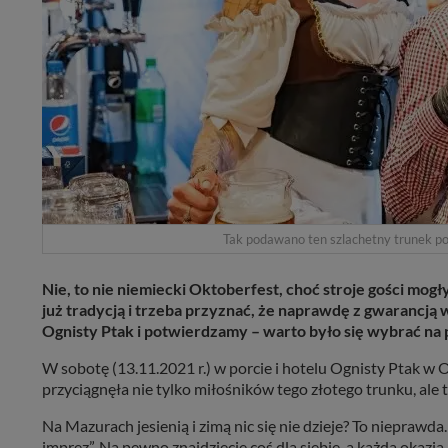
Tak podawano ten szlachetny trunek p
Nie, to nie niemiecki Oktoberfest, choć stroje gości mog
już tradycją i trzeba przyznać, że naprawdę z gwarancją
Ognisty Ptak i potwierdzamy – warto było się wybrać na
W sobotę (13.11.2021 r.) w porcie i hotelu Ognisty Ptak w 
przyciągnęła nie tylko miłośników tego złotego trunku, ale
Na Mazurach jesienią i zimą nic się nie dzieje? To niepra
imprez”. Na pewno znajdziecie coś dla siebie, a każda okazj