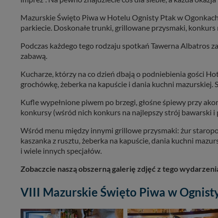
Mazurskie Święto Piwa w Hotelu Ognisty Ptak w Ogonkach t
parkiecie. Doskonałe trunki, grillowane przysmaki, konkurs 
Podczas każdego tego rodzaju spotkań Tawerna Albatros zaw
zabawą.
Kucharze, którzy na co dzień dbają o podniebienia gości Hote
grochówkę, żeberka na kapuście i dania kuchni mazurskiej. 
Kufle wypełnione piwem po brzegi, głośne śpiewy przy ako
konkursy (wśród nich konkurs na najlepszy strój bawarski i 
Wśród menu między innymi grillowe przysmaki: żur staropolsk
kaszanka z rusztu, żeberka na kapuście, dania kuchni mazurs
i wiele innych specjałów.
Zobaczcie naszą obszerną galerię zdjęć z tego wydarzeni
VIII Mazurskie Święto Piwa w Ognis