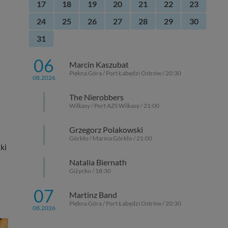
17
18
19
20
21
22
23
24
25
26
27
28
29
30
31
06
Marcin Kaszubat
Piękna Góra / Port Łabędzi Ostrów / 20:30
08.2026
The Nierobbers
Wilkasy / Port AZS Wilkasy / 21:00
Grzegorz Polakowski
Górkło / Marina Górkło / 21:00
ki
Natalia Biernath
Giżycko / 18:30
07
Martinz Band
Piękna Góra / Port Łabędzi Ostrów / 20:30
08.2026