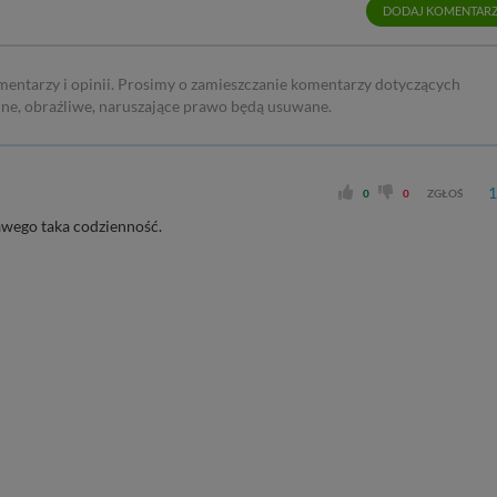
DODAJ KOMENTAR
mentarzy i opinii. Prosimy o zamieszczanie komentarzy dotyczących
rne, obraźliwe, naruszające prawo będą usuwane.
1
0
0
ZGŁOŚ
kawego taka codzienność.