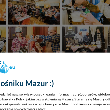
Zobacz wszystkie
60 zdjęć
ośniku Mazur :)
iedziłeś nasz serwis w poszukiwaniu informacji, zdjęć, obrazów, widok
 kawałka Polski jakim bez wątpienia są Mazury. Staramy się Mazury odk
za ekipa miłośników i wręcz fanatyków Mazur codziennie rozwija serwi
rczanie nowych treści i zdj
ęć.