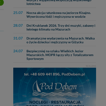
edycja z wyjątkową ekspozycją wojskowego
Z
lotnictwa
25.07
Nocna akcja ratunkowa na jeziorze Kisajno.
Wywrócona łódź i mężczyzna w wodzie
28.07
Dni Kruklanek 2026. Trzy dni muzyki, zabawy i
letniego klimatu na Mazurach
31.07
Dramatyczne wydarzenia na Mazurach. Walka
o życie dziecka i mężczyzny w Giżycku
24.07
Bezpieczniej na szlaku Wielkich Jezior
Mazurskich. MOPR łączy siły z Totalizatorem
Sportowym
REKLAMA