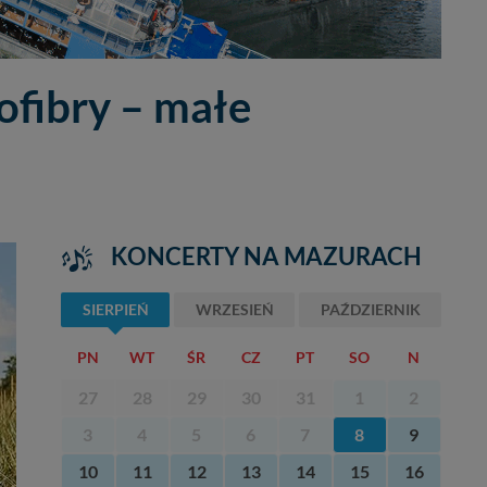
ofibry – małe
KONCERTY NA MAZURACH
SIERPIEŃ
WRZESIEŃ
PAŹDZIERNIK
PN
WT
ŚR
CZ
PT
SO
N
27
28
29
30
31
1
2
3
4
5
6
7
8
9
10
11
12
13
14
15
16