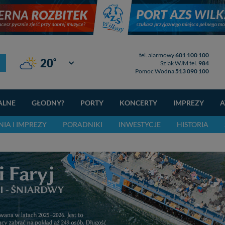
tel. alarmowy
601 100 100
°
20
Giżycko
Szlak WJM tel.
984
Pomoc Wodna
513 090 100
ALNE
GŁODNY?
PORTY
KONCERTY
IMPREZY
A
IA I IMPREZY
PORADNIKI
INWESTYCJE
HISTORIA