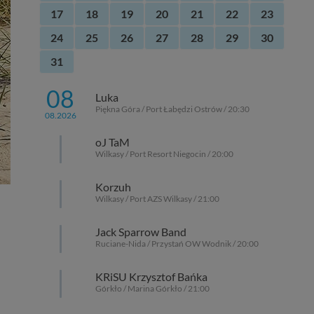
17
18
19
20
21
22
23
24
25
26
27
28
29
30
31
08
Luka
Piękna Góra / Port Łabędzi Ostrów / 20:30
08.2026
oJ TaM
Wilkasy / Port Resort Niegocin / 20:00
Korzuh
Wilkasy / Port AZS Wilkasy / 21:00
Jack Sparrow Band
Ruciane-Nida / Przystań OW Wodnik / 20:00
KRiSU Krzysztof Bańka
Górkło / Marina Górkło / 21:00