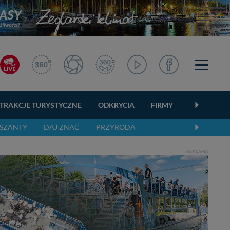
TRAKCJE TURYSTYCZNE
ODKRYCIA
FIRMY
OGŁOSZEN
SZANTY
DAJ ZNAĆ
PRZYRODA
REKLAMA