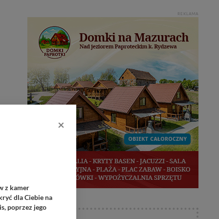
REKLAMA
×
ów z kamer
ryć dla Ciebie na
s, poprzez jego