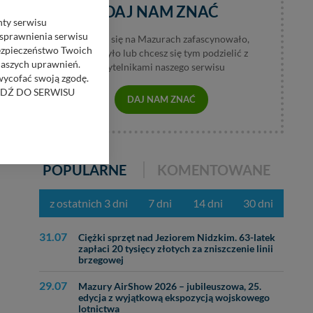
DAJ NAM ZNAĆ
nty serwisu
usprawnienia serwisu
Jeśli coś się na Mazurach zafascynowało,
Bezpieczeństwo Twoich
wzburzyło lub chcesz się tym podzielić z
naszych uprawnień.
czytelnikami naszego serwisu
 wycofać swoją zgodę.
RZEJDŹ DO SERWISU
DAJ NAM ZNAĆ
bom trzecim.
anych z formularza
ięcej informacji o
POPULARNE
KOMENTOWANE
bą ul. Wiejska 17,
z ostatnich 3 dni
7 dni
14 dni
30 dni
31.07
ęcia, zabronić ich
Ciężki sprzęt nad Jeziorem Nidzkim. 63-latek
zapłaci 20 tysięcy złotych za zniszczenie linii
praw w odniesieniu do
brzegowej
lików - w pewnych
29.07
Mazury AirShow 2026 – jubileuszowa, 25.
edycja z wyjątkową ekspozycją wojskowego
lotnictwa