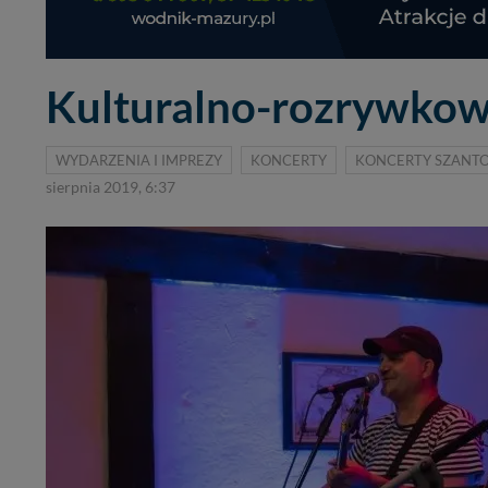
Kulturalno-rozrywkow
WYDARZENIA I IMPREZY
KONCERTY
KONCERTY SZANT
sierpnia 2019, 6:37