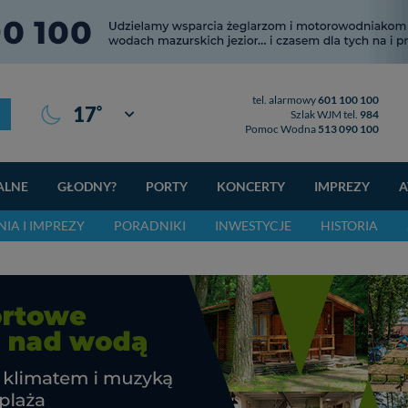
tel. alarmowy
601 100 100
°
17
Giżycko
Szlak WJM tel.
984
Pomoc Wodna
513 090 100
ALNE
GŁODNY?
PORTY
KONCERTY
IMPREZY
A
IA I IMPREZY
PORADNIKI
INWESTYCJE
HISTORIA