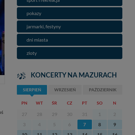
pokazy
jarmarki, festyny
dni miasta
zloty
KONCERTY NA MAZURACH
SIERPIEŃ
WRZESIEŃ
PAŹDZIERNIK
PN
WT
ŚR
CZ
PT
SO
N
oś
27
28
29
30
31
1
2
3
4
5
6
7
8
9
10
11
12
13
14
15
16