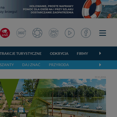
TRAKCJE TURYSTYCZNE
ODKRYCIA
FIRMY
OGŁOSZEN
SZANTY
DAJ ZNAĆ
PRZYRODA
REKLAMA