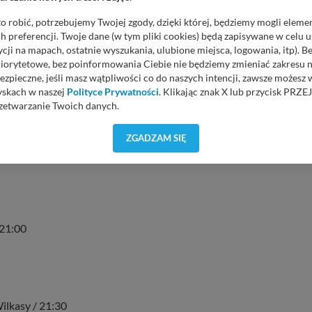
o robić, potrzebujemy Twojej zgody, dzięki której, będziemy mogli eleme
 preferencji. Twoje dane (w tym pliki cookies) będą zapisywane w celu 
ych / Giżycko / Port Ekomarina / 10:00
cji na mapach, ostatnie wyszukania, ulubione miejsca, logowania, itp). 
priorytetowe, bez poinformowania Ciebie nie będziemy zmieniać zakresu 
 11:45
ezpieczne, jeśli masz wątpliwości co do naszych intencji, zawsze możesz
yskach w naszej
Polityce Prywatności
. Klikając znak X lub przycisk P
 Pięknych Widoków nad Jeziorem Ryńskie – Tałty / 12:00
zetwarzanie Twoich danych.
orzystuje oraz nie udostępnia Twoich danych innym podmiotom oraz oso
ZGADZAM SIĘ
cja, gdy przekazanie Twoich danych jest elementem usługi (przekazanie d
e / Leśniczówka Pranie / 18:00
anie danych w przypadku rezerwacji usług typu: nocleg, czartery, itp). W
lności serwisu w
Regulaminie Serwisu
.
ch danych jest: Agencja Reklamowa Kreacja Monika Borkowska, z siedzi
sz z nami skontaktować się za pośrednictwem tej
strony
.
 21:00
sz: zażądać dostępu do swoich danych, zażądać ich poprawienia lub usuni
taj jednak, że nie zawsze jest możliwe techniczne zrealizowanie Twoich 
 w plikach cookies. Twoja przeglądarka umożliwia Ci skasowanie tych p
my tego zrobić za Ciebie.
 miłego odkrywania Mazur na nowo...
ilkasy / 21:30