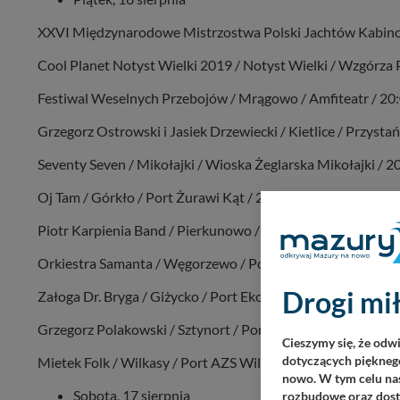
XXVI Międzynarodowe Mistrzostwa Polski Jachtów Kabinow
Cool Planet Notyst Wielki 2019 / Notyst Wielki / Wzgórza
Festiwal Weselnych Przebojów / Mrągowo / Amfiteatr / 20
Grzegorz Ostrowski i Jasiek Drzewiecki / Kietlice / Przystań
Seventy Seven / Mikołajki / Wioska Żeglarska Mikołajki / 2
Oj Tam / Górkło / Port Żurawi Kąt / 20:00
Piotr Karpienia Band / Pierkunowo / Stanica Wodna Strand
Orkiestra Samanta / Węgorzewo / Port Keja / 21:00
Drogi mił
Załoga Dr. Bryga / Giżycko / Port Ekomarina / 21:00
Grzegorz Polakowski / Sztynort / Port Sztynort / 21:00
Cieszymy się, że odw
dotyczących pięknego
Mietek Folk / Wilkasy / Port AZS Wilkasy / 21:00
nowo. W tym celu nas
Sobota, 17 sierpnia
rozbudowę oraz dosta