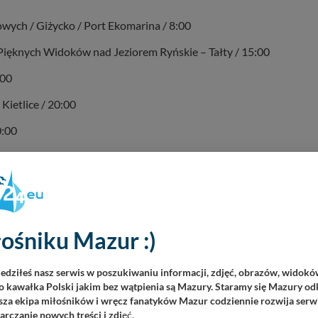
ych / Giżycko / Port Ekomarina / 8:00
 Pięknych Widoków nad Jeziorem Ryńskie – Tałty / 15:00
:00
 Kietlice / 20:00
0:00
a / 21:00
ośniku Mazur :)
iedziłeś nasz serwis w poszukiwaniu informacji, zdjęć, obrazów, widok
 kawałka Polski jakim bez wątpienia są Mazury. Staramy się Mazury odk
za ekipa miłośników i wręcz fanatyków Mazur codziennie rozwija serwi
rczanie nowych treści i zdj
ęć.