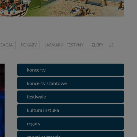
REACJA
POKAZY
JARMARKI, FESTYNY
ZLOTY
13
koncerty
koncerty szantowe
festiwale
kultura i sztuka
regaty
sport i rekreacja