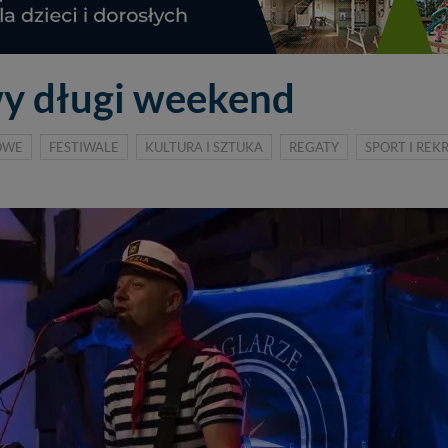
y długi weekend
OWE
FESTIWALE
KULTURA I SZTUKA
REGATY
SPORT I REK