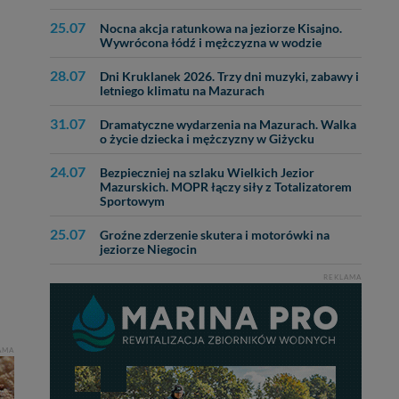
25.07
Nocna akcja ratunkowa na jeziorze Kisajno.
Wywrócona łódź i mężczyzna w wodzie
28.07
Dni Kruklanek 2026. Trzy dni muzyki, zabawy i
letniego klimatu na Mazurach
31.07
Dramatyczne wydarzenia na Mazurach. Walka
o życie dziecka i mężczyzny w Giżycku
24.07
Bezpieczniej na szlaku Wielkich Jezior
Mazurskich. MOPR łączy siły z Totalizatorem
Sportowym
25.07
Groźne zderzenie skutera i motorówki na
jeziorze Niegocin
REKLAMA
AMA