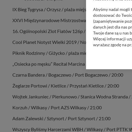
IX Bieg Tygrysa / Orzysz / plaża miejska / 7:45
Abyśmy nadal mogli t
dostosować do Twoich
XXVI Międzynarodowe Mistrzostwa Polski Jachtów Kabinow
(zapamiętywanie pozy
danych jest dla nas 
16. Ogólnopolski Zlot Fiatów 126p / Giżycko / Ekomarina /
Twoje dane są u nas b
Więcej informacji uz
Cool Planet Notyst Wielki 2019 / Notyst Wielki / Wzgórza
wyrażasz zgodę na pr
Piknik Rodzinny / Giżycko / plaża miejska / 14:00
Nasz serwis nie wyk
Wyjątkiem jest sytua
„Osiecka po męsku” Recital Marcina Januszkiewicza / Prani
kontaktowego, przekaz
zasadach i funkcjona
Czarna Bandera / Bogaczewo / Port Bogaczewo / 20:00
Administratorem Twoi
Żeglarze Portowi / Kietlice / Przystań Kietlice / 20:00
11-500 Giżycko. Może
Wojtek Jankuniec / Pierkunowo / Stanica Wodna Stranda /
W każdej chwili może
przetwarzania. Pamię
Korzuh / Wilkasy / Port AZS Wilkasy / 21:00
informacji zawartych
przypadkach nie może
Adam Zalewski / Sztynort / Port Sztynort / 21:00
Dziękujemy, i życzmy
Wszyscy Byliśmy Harcerzami WBH / Wilkasy / Port PTTK W