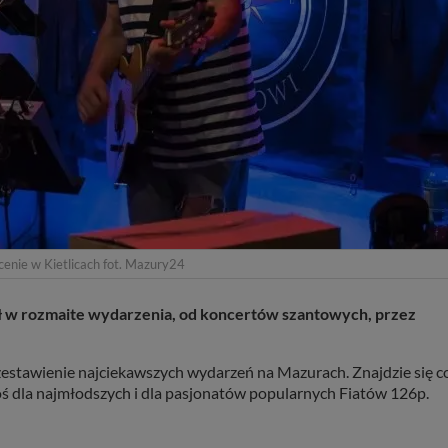
cenie w Kietlicach fot. Mazury24
ł w rozmaite wydarzenia, od koncertów szantowych, przez
estawienie najciekawszych wydarzeń na Mazurach. Znajdzie się c
oś dla najmłodszych i dla pasjonatów popularnych Fiatów 126p.