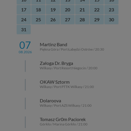
17
18
19
20
21
22
23
24
25
26
27
28
29
30
31
07
Martinz Band
Piękna Góra / Port Łabędzi Ostrów / 20:30
08.2026
Załoga Dr. Bryga
Wilkasy / Port Resort Niegocin / 20:00
OKAW Sztorm
Wilkasy / Port PTTK Wilkasy / 21:00
Dolaroova
Wilkasy / Port AZS Wilkasy / 21:00
Tomasz Gr0m Paciorek
Górkło / Marina Górkło / 21:00