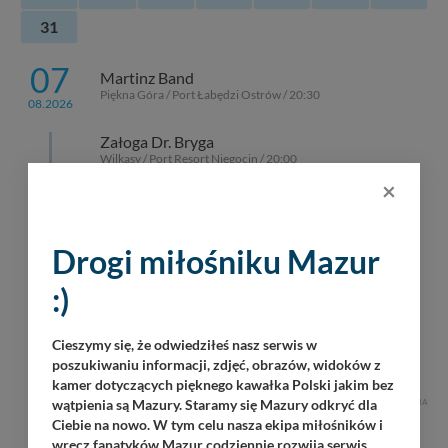
31
07
Martinz Band
Piękna Góra / Port Łabędzi Ostrów / 20:30
08.2026
Załoga Dr. Bryga
Wilkasy / Port Resort Niegocin / 20:00
×
OKAW Sztorm
Wilkasy / Port PTTK Wilkasy / 21:00
Drogi miłośniku Mazur
Dolaroova
Wilkasy / Port AZS Wilkasy / 21:00
:)
Tomasz Gr0m Paciorek
Cieszymy się, że odwiedziłeś nasz serwis w
Górkło / Marina Górkło / 21:00
poszukiwaniu informacji, zdjęć, obrazów, widoków z
kamer dotyczących pięknego kawałka Polski jakim bez
wątpienia są Mazury. Staramy się Mazury odkryć dla
REKLAMA
Ciebie na nowo. W tym celu nasza ekipa miłośników i
wręcz fanatyków Mazur codziennie rozwija serwis,