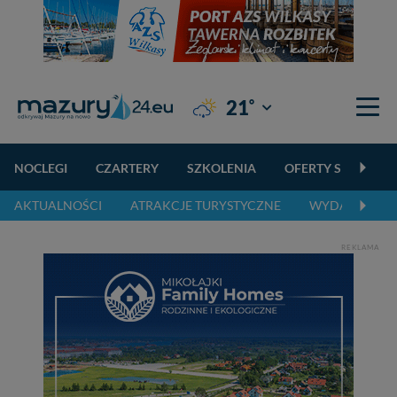
°
21
Giżycko
NOCLEGI
CZARTERY
SZKOLENIA
OFERTY SPECJALN
AKTUALNOŚCI
ATRAKCJE TURYSTYCZNE
WYDARZENIA 
REKLAMA