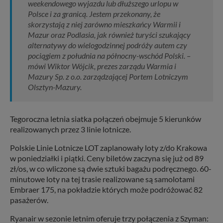
weekendowego wyjazdu lub dłuższego urlopu w
Polsce i za granicą. Jestem przekonany, że
skorzystają z niej zarówno mieszkańcy Warmii i
Mazur oraz Podlasia, jak również turyści szukający
alternatywy do wielogodzinnej podróży autem czy
pociągiem z południa na północny-wschód Polski. –
mówi Wiktor Wójcik, prezes zarządu Warmia i
Mazury Sp. z o.o. zarządzającej Portem Lotniczym
Olsztyn-Mazury.
Tegoroczna letnia siatka połączeń obejmuje 5 kierunków
realizowanych przez 3 linie lotnicze.
Polskie Linie Lotnicze LOT zaplanowały loty z/do Krakowa
w poniedziałki i piątki. Ceny biletów zaczyna się już od 89
zł/os, w co wliczone są dwie sztuki bagażu podręcznego. 60-
minutowe loty na tej trasie realizowane są samolotami
Embraer 175, na pokładzie których może podróżować 82
pasażerów.
Ryanair w sezonie letnim oferuje trzy połączenia z Szyman: