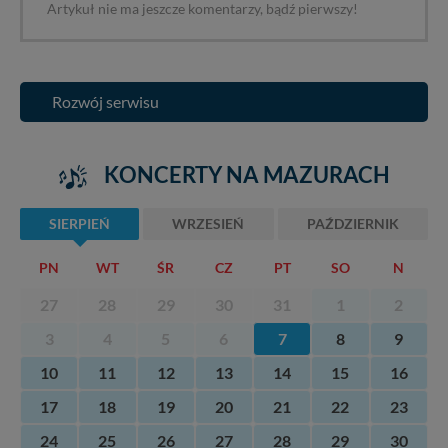
Artykuł nie ma jeszcze komentarzy, bądź pierwszy!
Rozwój serwisu
KONCERTY NA MAZURACH
SIERPIEŃ
WRZESIEŃ
PAŹDZIERNIK
PN
WT
ŚR
CZ
PT
SO
N
27
28
29
30
31
1
2
3
4
5
6
7
8
9
10
11
12
13
14
15
16
17
18
19
20
21
22
23
24
25
26
27
28
29
30