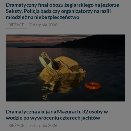
Dramatyczny finał obozu żeglarskiego na jeziorze
Seksty. Policja bada czy organizatorzy narazili
młodzież na niebezpieczeństwo
BIEŻĄCE
7 sierpnia 2026
Dramatyczna akcja na Mazurach. 32 osoby w
wodzie po wywróceniu czterech jachtów
BIEŻĄCE
7 sierpnia 2026