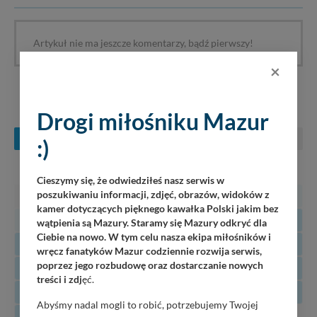
Artykuł nie ma jeszcze komentarzy, bądź pierwszy!
×
KONCERTY NA MAZURACH
Drogi miłośniku Mazur
SIERPIEŃ
WRZESIEŃ
PAŹDZIERNIK
:)
PN
WT
ŚR
CZ
PT
SO
N
Cieszymy się, że odwiedziłeś nasz serwis w
poszukiwaniu informacji, zdjęć, obrazów, widoków z
27
28
29
30
31
1
2
kamer dotyczących pięknego kawałka Polski jakim bez
3
4
5
6
7
8
9
wątpienia są Mazury. Staramy się Mazury odkryć dla
Ciebie na nowo. W tym celu nasza ekipa miłośników i
10
11
12
13
14
15
16
wręcz fanatyków Mazur codziennie rozwija serwis,
poprzez jego rozbudowę oraz dostarczanie nowych
17
18
19
20
21
22
23
treści i zdj
ęć.
24
25
26
27
28
29
30
Abyśmy nadal mogli to robić, potrzebujemy Twojej
31