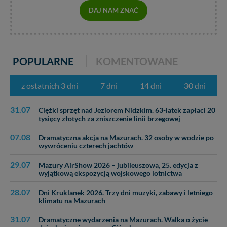
DAJ NAM ZNAĆ
POPULARNE
KOMENTOWANE
z ostatnich 3 dni
7 dni
14 dni
30 dni
31.07
Ciężki sprzęt nad Jeziorem Nidzkim. 63-latek zapłaci 20
tysięcy złotych za zniszczenie linii brzegowej
07.08
Dramatyczna akcja na Mazurach. 32 osoby w wodzie po
wywróceniu czterech jachtów
29.07
Mazury AirShow 2026 – jubileuszowa, 25. edycja z
wyjątkową ekspozycją wojskowego lotnictwa
28.07
Dni Kruklanek 2026. Trzy dni muzyki, zabawy i letniego
klimatu na Mazurach
31.07
Dramatyczne wydarzenia na Mazurach. Walka o życie