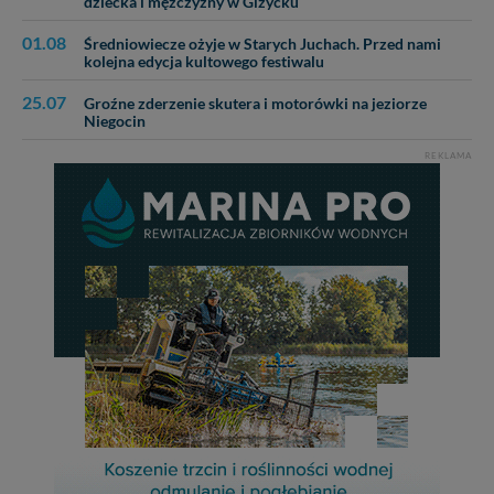
dziecka i mężczyzny w Giżycku
01.08
Średniowiecze ożyje w Starych Juchach. Przed nami
kolejna edycja kultowego festiwalu
25.07
Groźne zderzenie skutera i motorówki na jeziorze
Niegocin
REKLAMA