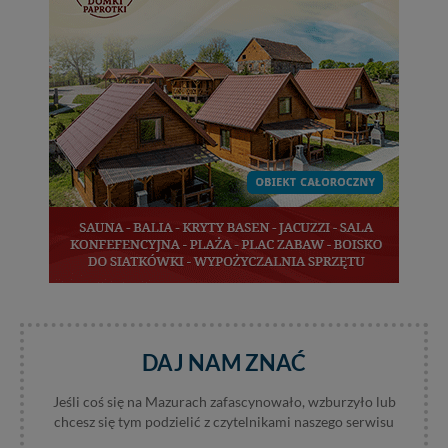
Administratorem Twoich danych jest: Agencja
Reklamowa Kreacja Monika Borkowska, z siedzibą ul.
Wiejska 17, 11-500 Giżycko. Możesz z nami
skontaktować się za pośrednictwem tej
strony
.
W każdej chwili możesz: zażądać dostępu do swoich
danych, zażądać ich poprawienia lub usunięcia,
zabronić ich przetwarzania. Pamiętaj jednak, że nie
zawsze jest możliwe techniczne zrealizowanie Twoich
praw w odniesieniu do informacji zawartych w plikach
cookies. Twoja przeglądarka umożliwia Ci skasowanie
tych plików - w pewnych przypadkach nie możemy tego
zrobić za Ciebie.
Dziękujemy, i życzmy miłego odkrywania Mazur na
nowo...
DAJ NAM ZNAĆ
Jeśli coś się na Mazurach zafascynowało, wzburzyło lub
chcesz się tym podzielić z czytelnikami naszego serwisu