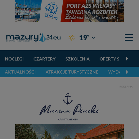
°
19
Giżycko
NOCLEGI
CZARTERY
SZKOLENIA
OFERTY SPECJALN
AKTUALNOŚCI
ATRAKCJE TURYSTYCZNE
WYDARZENIA 
REKLAMA