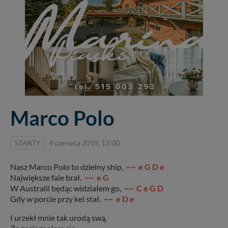
Marco Polo
SZANTY
4 czerwca 2019, 12:00
Nasz Marco Polo to dzielny ship,
~~ e G D e
Największe fale brał.
~~ e G
W Australii będąc widziałem go,
~~ C e G D
Gdy w porcie przy kei stał.
~~ e D e
I urzekł mnie tak urodą swą,