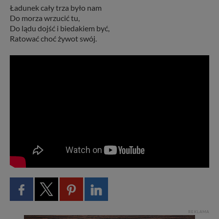
Ładunek cały trza było nam
Do morza wrzucić tu,
Do lądu dojść i biedakiem być,
Ratować choć żywot swój.
REKLAMA