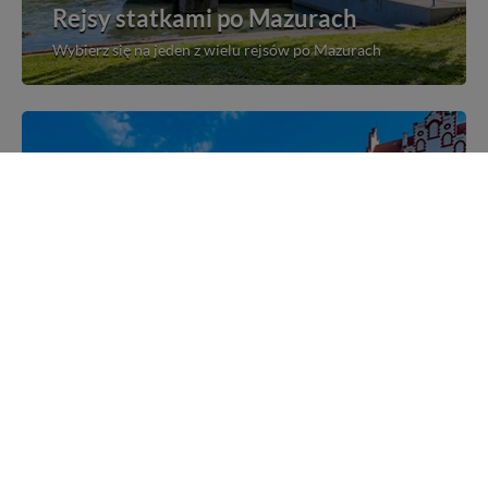
Rejsy statkami po Mazurach
Wybierz się na jeden z wielu rejsów po Mazurach
Mazurskie miejscowości
Poznaj mazurskie miejscowości, wsie i siedliska