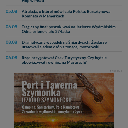
Hop w Piszu
danych, zażądać ich poprawienia lub usunięcia,
zabronić ich przetwarzania. Pamiętaj jednak, że nie
05.08
Atrakcja, o której mówi cała Polska: Bursztynowa
zawsze jest możliwe techniczne zrealizowanie Twoich
Komnata w Mamerkach
praw w odniesieniu do informacji zawartych w plikach
cookies. Twoja przeglądarka umożliwia Ci skasowanie
06.08
Tragiczny finał poszukiwań na Jeziorze Wydmińskim.
tych plików - w pewnych przypadkach nie możemy tego
Odnaleziono ciało 37-latka
zrobić za Ciebie.
08.08
Dramatyczny wypadek na Śniardwach. Żeglarze
uratowali siedem osób z tonącej motorówki
Dziękujemy, i życzmy miłego odkrywania Mazur na
nowo...
06.08
Rząd przygotował Czek Turystyczny. Czy będzie
obowiązywał również na Mazurach?
REKLAMA