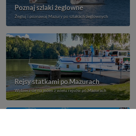
Poznaj szlaki żeglowne
Żegluj i poznawaj Mazury po szlakach żeglownych
Rejsy statkami po Mazurach
Wybierz się na jeden z wielu rejsów po Mazurach