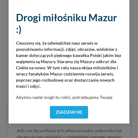
Drogi miłośniku Mazur
:)
Cieszymy się, że odwiedziłeś nasz serwis w
poszukiwaniu informacji, zdjęć, obrazów, widoków z
kamer dotyczących pięknego kawałka Polski jakim bez
wątpienia są Mazury. Staramy się Mazury odkryć dla
Ciebie na nowo. W tym celu nasza ekipa miłośników i
wręcz fanatyków Mazur codziennie rozwija serwis,
poprzez jego rozbudowę oraz dostarczanie nowych
treści i zdj
ęć.
Abyśmy nadal mogli to robić, potrzebujemy Twojej
zgody, dzięki której, będziemy mogli elementy serwisu
dostosować do Twoich preferencji. Twoje dane (w tym
ZGADZAM SIĘ
pliki cookies) będą zapisywane w celu usprawnienia
DAJ NAM ZNAĆ
serwisu (zapamiętywanie pozycji na mapach, ostatnie
wyszukania, ulubione miejsca, logowania, itp).
Jeśli coś się na Mazurach zafascynowało, wzburzyło lub
Bezpieczeństwo Twoich danych jest dla nas
chcesz się tym podzielić z czytelnikami naszego serwisu