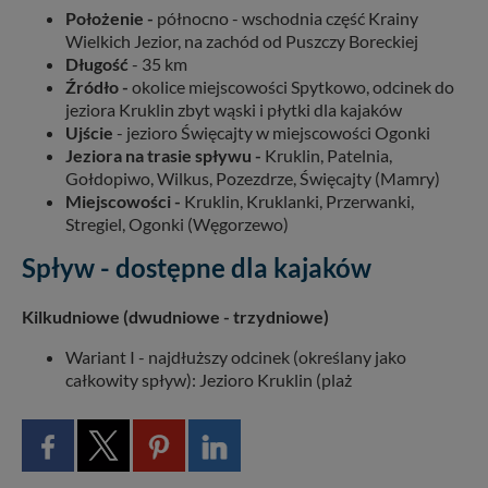
Położenie -
północno - wschodnia część Krainy
Wielkich Jezior, na zachód od Puszczy Boreckiej
Długość
- 35 km
Źródło -
okolice miejscowości Spytkowo, odcinek do
jeziora Kruklin zbyt wąski i płytki dla kajaków
Ujście
- jezioro Święcajty w miejscowości Ogonki
Jeziora na trasie spływu -
Kruklin, Patelnia,
Gołdopiwo, Wilkus, Pozezdrze, Święcajty (Mamry)
Miejscowości -
Kruklin, Kruklanki, Przerwanki,
Stregiel, Ogonki (Węgorzewo)
Spływ - dostępne dla kajaków
Kilkudniowe (dwudniowe - trzydniowe)
Wariant I - najdłuższy odcinek (określany jako
całkowity spływ): Jezioro Kruklin (plaż