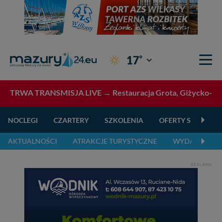
°
17
Giżycko
TRWA TRANSMISJA LIVE →
Restauracja Grota, Giżycko- tr
NOCLEGI
CZARTERY
SZKOLENIA
OFERTY SPECJALN
AKTUALNOŚCI
ATRAKCJE TURYSTYCZNE
WYDARZENIA 
REKLAMA