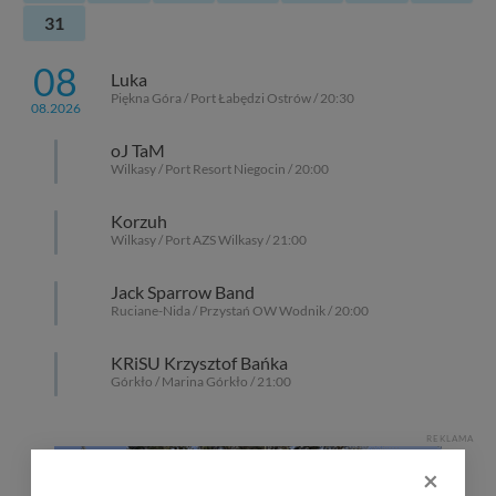
31
08
Luka
Piękna Góra / Port Łabędzi Ostrów / 20:30
08.2026
oJ TaM
Wilkasy / Port Resort Niegocin / 20:00
Korzuh
Wilkasy / Port AZS Wilkasy / 21:00
Jack Sparrow Band
Ruciane-Nida / Przystań OW Wodnik / 20:00
KRiSU Krzysztof Bańka
Górkło / Marina Górkło / 21:00
REKLAMA
×