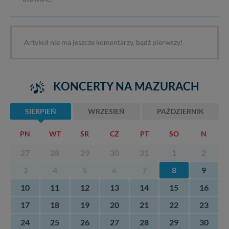
Artykuł nie ma jeszcze komentarzy, bądź pierwszy!
KONCERTY NA MAZURACH
SIERPIEŃ
WRZESIEŃ
PAŹDZIERNIK
PN
WT
ŚR
CZ
PT
SO
N
27
28
29
30
31
1
2
3
4
5
6
7
8
9
10
11
12
13
14
15
16
17
18
19
20
21
22
23
24
25
26
27
28
29
30