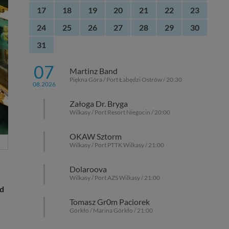
17
18
19
20
21
22
23
24
25
26
27
28
29
30
31
07
Martinz Band
Piękna Góra / Port Łabędzi Ostrów / 20:30
08.2026
Załoga Dr. Bryga
Wilkasy / Port Resort Niegocin / 20:00
OKAW Sztorm
Wilkasy / Port PTTK Wilkasy / 21:00
Dolaroova
Wilkasy / Port AZS Wilkasy / 21:00
ad
Tomasz Gr0m Paciorek
Górkło / Marina Górkło / 21:00