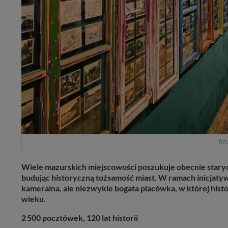
fot
Wiele mazurskich miejscowości poszukuje obecnie staryc
budując historyczną tożsamość miast. W ramach inicjat
kameralna, ale niezwykle bogata placówka, w której his
wieku.
2 500 pocztówek, 120 lat historii