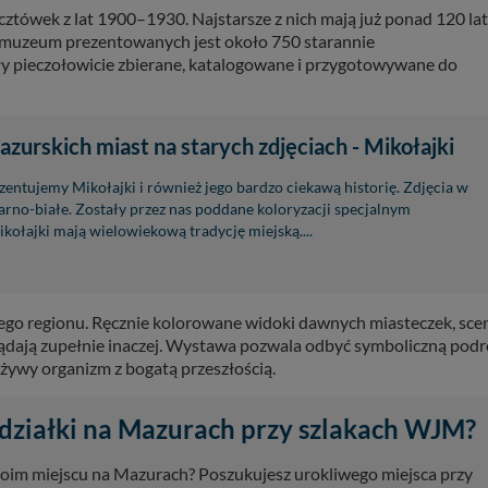
ztówek z lat 1900–1930. Najstarsze z nich mają już ponad 120 lat
muzeum prezentowanych jest około 750 starannie
ły pieczołowicie zbierane, katalogowane i przygotowywane do
azurskich miast na starych zdjęciach - Mikołajki
entujemy Mikołajki i również jego bardzo ciekawą historię. Zdjęcia w
zarno-białe. Zostały przez nas poddane koloryzacji specjalnym
ołajki mają wielowiekową tradycję miejską....
 tego regionu. Ręcznie kolorowane widoki dawnych miasteczek, sce
wyglądają zupełnie inaczej. Wystawa pozwala odbyć symboliczną pod
o żywy organizm z bogatą przeszłością.
działki na Mazurach przy szlakach WJM?
oim miejscu na Mazurach? Poszukujesz urokliwego miejsca przy