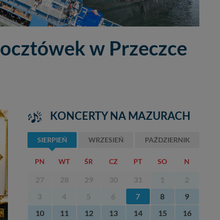
Pocztówek w Przeczce
KONCERTY NA MAZURACH
SIERPIEŃ
WRZESIEŃ
PAŹDZIERNIK
PN
WT
ŚR
CZ
PT
SO
N
27
28
29
30
31
1
2
3
4
5
6
7
8
9
10
11
12
13
14
15
16