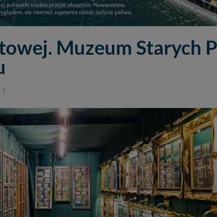
ztowej. Muzeum Starych 
u
 1