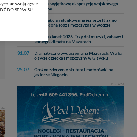
ież
 wycofać swoją zgodę.
edycja z wyjątkową ekspozycją wojskowego
lotnictwa
RZEJDŹ DO SERWISU
25.07
Nocna akcja ratunkowa na jeziorze Kisajno.
Wywrócona łódź i mężczyzna w wodzie
bom trzecim.
anych z formularza
28.07
Dni Kruklanek 2026. Trzy dni muzyki, zabawy i
ięcej informacji o
letniego klimatu na Mazurach
31.07
Dramatyczne wydarzenia na Mazurach. Walka
bą ul. Wiejska 17,
o życie dziecka i mężczyzny w Giżycku
25.07
Groźne zderzenie skutera i motorówki na
ęcia, zabronić ich
jeziorze Niegocin
praw w odniesieniu do
REKLAMA
lików - w pewnych
AMA