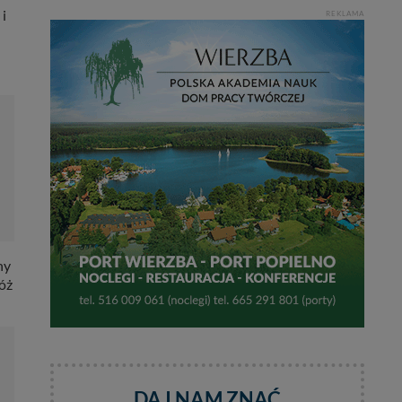
 i
REKLAMA
ny
róż
DAJ NAM ZNAĆ