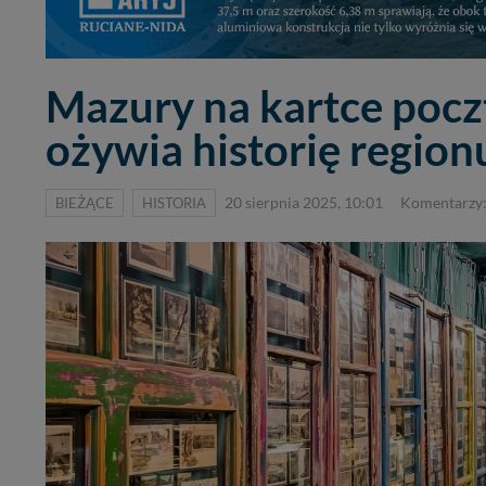
Mazury na kartce poc
ożywia historię region
BIEŻĄCE
HISTORIA
20 sierpnia 2025, 10:01
Komentarzy: