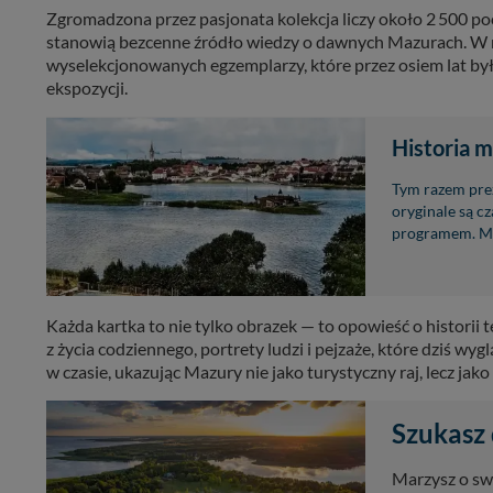
Zgromadzona przez pasjonata kolekcja liczy około 2 500 poc
stanowią bezcenne źródło wiedzy o dawnych Mazurach. W 
wyselekcjonowanych egzemplarzy, które przez osiem lat by
ekspozycji.
Historia m
Tym razem prez
oryginale są c
programem. Mik
Każda kartka to nie tylko obrazek — to opowieść o historii
z życia codziennego, portrety ludzi i pejzaże, które dziś 
w czasie, ukazując Mazury nie jako turystyczny raj, lecz jak
Szukasz 
Marzysz o sw