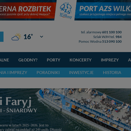
tel. alarmowy
601 100 100
°
16
Giżycko
Szlak WJM tel.
984
Pomoc Wodna
513 090 100
ALNE
GŁODNY?
PORTY
KONCERTY
IMPREZY
A
IA I IMPREZY
PORADNIKI
INWESTYCJE
HISTORIA