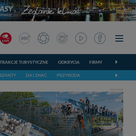
TRAKCJE TURYSTYCZNE
ODKRYCIA
FIRMY
OGŁOSZEN
SZANTY
DAJ ZNAĆ
PRZYRODA
REKLAMA