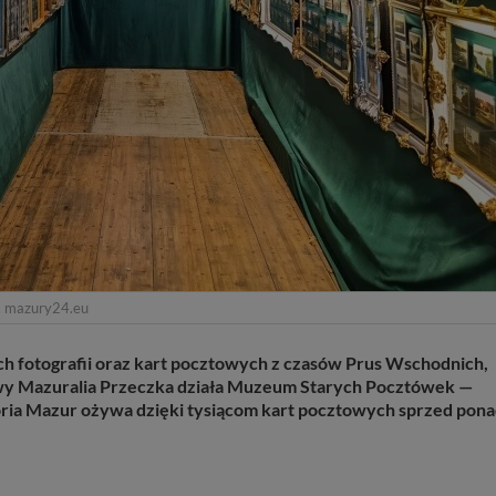
. mazury24.eu
h fotografii oraz kart pocztowych z czasów Prus Wschodnich,
ywy Mazuralia Przeczka działa Muzeum Starych Pocztówek —
toria Mazur ożywa dzięki tysiącom kart pocztowych sprzed pon