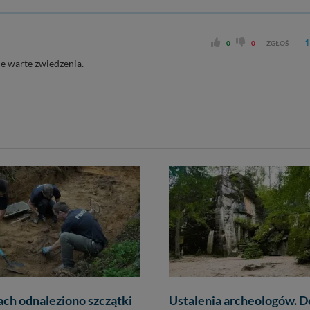
1
0
0
ZGŁOŚ
e warte zwiedzenia.
ch odnaleziono szczątki
Ustalenia archeologów. 