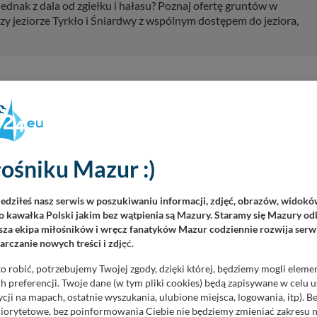
ednak z dala od zgiełku i hałasu? Poznaj ofertę gruntów w
y jeziorze Tyrkło i Śniardwy z wspólnym dostępem do jeziora,
izualna warstwa ekspozycji. Zwiedzający mogą również usłyszeć
ukot maszyny do pisania, szelest papieru, odgłosy ulic z początku
iedzanie nabiera głębszego wymiaru, a historia staje się bardziej
ośniku Mazur :)
tarych Pocztówek
iedziłeś nasz serwis w poszukiwaniu informacji, zdjęć, obrazów, widok
 kawałka Polski jakim bez wątpienia są Mazury. Staramy się Mazury odk
d jeziorem Śniardwy, w ramach Mazuralia Przeczka funkcjonuje
za ekipa miłośników i wręcz fanatyków Mazur codziennie rozwija serwi
h Pocztówek – wyjątkowe miejsce, w którym historia regionu ożywa
rczanie nowych treści i zdj
ęć.
pocztowym sprzed ponad...
o robić, potrzebujemy Twojej zgody, dzięki której, będziemy mogli eleme
 preferencji. Twoje dane (w tym pliki cookies) będą zapisywane w celu 
cji na mapach, ostatnie wyszukania, ulubione miejsca, logowania, itp). 
priorytetowe, bez poinformowania Ciebie nie będziemy zmieniać zakresu 