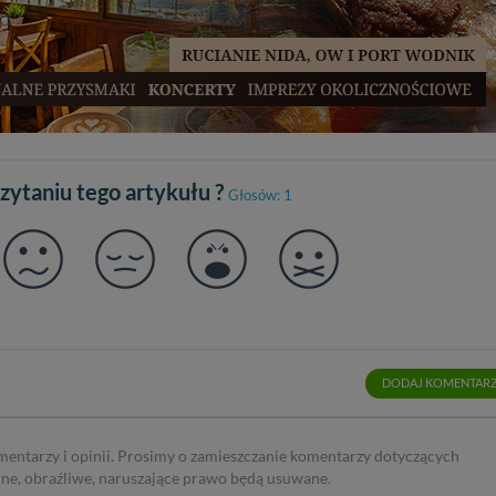
czytaniu tego artykułu ?
Głosów: 1
DODAJ KOMENTAR
mentarzy i opinii. Prosimy o zamieszczanie komentarzy dotyczących
rne, obraźliwe, naruszające prawo będą usuwane.