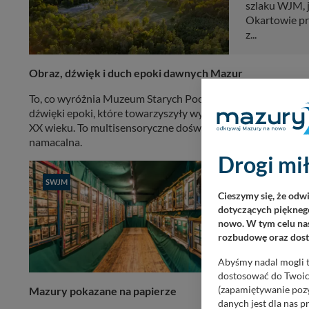
szlaku WJM, j
Okartowie prz
z...
Obraz, dźwięk i duch epoki dawnych Mazur
To, co wyróżnia Muzeum Starych Pocztówek, to nie tylko w
dźwięki epoki, które towarzyszyły wysyłaniu pocztówek — st
XX wieku. To multisensoryczne doświadczenie sprawia, że zw
namacalna.
Drogi mił
Muzeum S
SWJM
Cieszymy się, że odw
dotyczących pięknego
W Przeczce, na
nowo. W tym celu nas
Muzeum Staryc
rozbudowę oraz dosta
dzięki kartom 
Abyśmy nadal mogli t
dostosować do Twoich
(zapamiętywanie pozy
Mazury pokazane na papierze
danych jest dla nas 