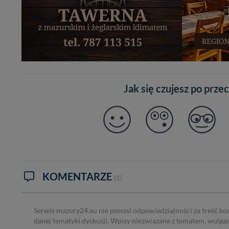
Jak się czujesz po prze
KOMENTARZE
(1)
Serwis mazury24.eu nie ponosi odpowiedzialności za treść ko
danej tematyki dyskusji. Wpisy niezwiązane z tematem, wulga