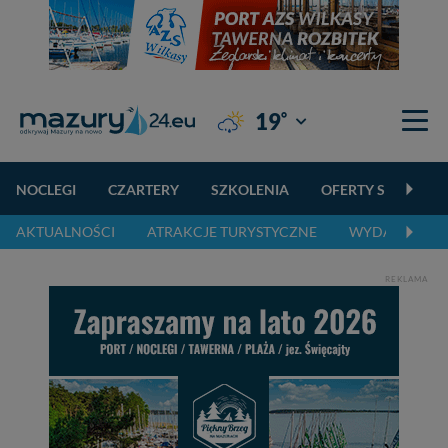
°
19
Giżycko
NOCLEGI
CZARTERY
SZKOLENIA
OFERTY SPECJALN
AKTUALNOŚCI
ATRAKCJE TURYSTYCZNE
WYDARZENIA 
REKLAMA