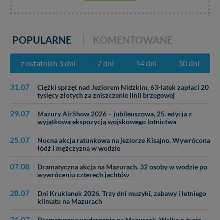
cookies. Twoja przeglądarka umożliwia Ci skasowanie
tych plików - w pewnych przypadkach nie możemy tego
zrobić za Ciebie.
POPULARNE
KOMENTOWANE
Dziękujemy, i życzmy miłego odkrywania Mazur na
nowo...
z ostatnich 3 dni
7 dni
14 dni
30 dni
31.07
Ciężki sprzęt nad Jeziorem Nidzkim. 63-latek zapłaci 20
tysięcy złotych za zniszczenie linii brzegowej
29.07
Mazury AirShow 2026 – jubileuszowa, 25. edycja z
wyjątkową ekspozycją wojskowego lotnictwa
25.07
Nocna akcja ratunkowa na jeziorze Kisajno. Wywrócona
łódź i mężczyzna w wodzie
07.08
Dramatyczna akcja na Mazurach. 32 osoby w wodzie po
wywróceniu czterech jachtów
28.07
Dni Kruklanek 2026. Trzy dni muzyki, zabawy i letniego
klimatu na Mazurach
31.07
Dramatyczne wydarzenia na Mazurach. Walka o życie