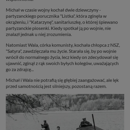
Michał w czasie wojny kochał dwie dziewczyny -
partyzanckiego porucznika "Listka", która zginęła w
okrążeniu, i "Katarzynę", sanitariuszkę, o której śpiewano
partyzanckie piosenki. Kiedy spotkał ją po wojnie, nie
znalazł jednak u niej zrozumienia.
Natomiast Wala, córka komunisty, kochała chłopca z NSZ,
"Satyra", zawdzięczała mu życie. Starała się, by po wojnie
wrócił do normalnego życia, lecz kiedy on zdecydował się
ujawnić, zginął z rąk swoich byłych kolegów, uważających
go za zdrajcę...
Michał i Wala nie potrafią się głębiej zaangażować, ale lęk
przed samotnością jest silniejszy, pozostaną razem.