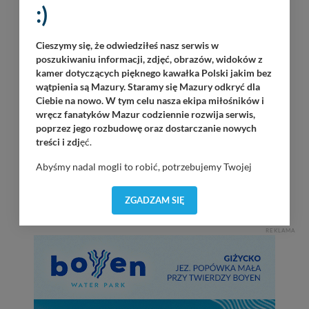
07
Martinz Band
:)
Piękna Góra / Port Łabędzi Ostrów / 20:30
08.2026
Cieszymy się, że odwiedziłeś nasz serwis w
Załoga Dr. Bryga
poszukiwaniu informacji, zdjęć, obrazów, widoków z
Wilkasy / Port Resort Niegocin / 20:00
kamer dotyczących pięknego kawałka Polski jakim bez
wątpienia są Mazury. Staramy się Mazury odkryć dla
OKAW Sztorm
Ciebie na nowo. W tym celu nasza ekipa miłośników i
Wilkasy / Port PTTK Wilkasy / 21:00
wręcz fanatyków Mazur codziennie rozwija serwis,
poprzez jego rozbudowę oraz dostarczanie nowych
Dolaroova
treści i zdj
ęć.
Wilkasy / Port AZS Wilkasy / 21:00
Abyśmy nadal mogli to robić, potrzebujemy Twojej
zgody, dzięki której, będziemy mogli elementy serwisu
Tomasz Gr0m Paciorek
dostosować do Twoich preferencji. Twoje dane (w tym
Górkło / Marina Górkło / 21:00
ZGADZAM SIĘ
pliki cookies) będą zapisywane w celu usprawnienia
serwisu (zapamiętywanie pozycji na mapach, ostatnie
REKLAMA
wyszukania, ulubione miejsca, logowania, itp).
Bezpieczeństwo Twoich danych jest dla nas
priorytetowe, bez poinformowania Ciebie nie będziemy
zmieniać zakresu naszych uprawnień. Twoje dane są u
nas bezpieczne, jeśli masz wątpliwości co do naszych
intencji, zawsze możesz wycofać swoją zgodę. Więcej