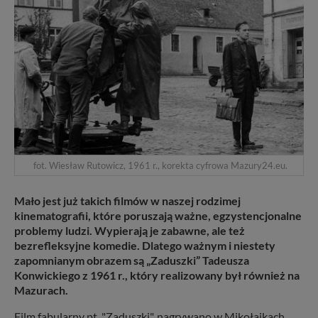
fot. Wiesław Rutowicz, 1961 r., korekta cyfrowa Mazury24.eu.
Mało jest już takich filmów w naszej rodzimej
kinematografii, które poruszają ważne, egzystencjonalne
problemy ludzi. Wypierają je zabawne, ale też
bezrefleksyjne komedie. Dlatego ważnym i niestety
zapomnianym obrazem są „Zaduszki” Tadeusza
Konwickiego z 1961 r., który realizowany był również na
Mazurach.
Film fabularny pt. "Zaduszki", nagrywano w Mikołajkach,