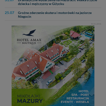
dziecka i mężczyzny w Giżycku
25.07
Groźne zderzenie skutera i motorówki na jeziorze
Niegocin
REKLAMA