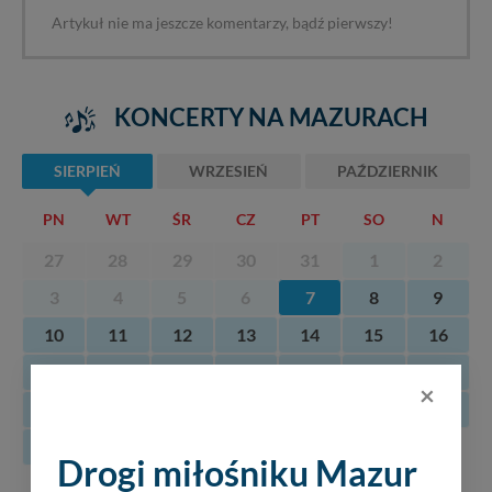
Artykuł nie ma jeszcze komentarzy, bądź pierwszy!
KONCERTY NA MAZURACH
SIERPIEŃ
WRZESIEŃ
PAŹDZIERNIK
PN
WT
ŚR
CZ
PT
SO
N
27
28
29
30
31
1
2
3
4
5
6
7
8
9
10
11
12
13
14
15
16
17
18
19
20
21
22
23
×
24
25
26
27
28
29
30
31
Drogi miłośniku Mazur