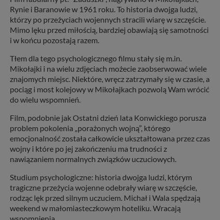
Rynie i Baranowie w 1961 roku. To historia dwojga ludzi,
którzy po przeżyciach wojennych stracili wiarę w szczęście.
Mimo lęku przed miłością, bardziej obawiają się samotności
i w końcu pozostają razem.
Tłem dla tego psychologicznego filmu stały się m.in.
Mikołajki i na wielu zdjęciach możecie zaobserwować wiele
znajomych miejsc. Niektóre, wręcz zatrzymały się w czasie, a
pociąg i most kolejowy w Mikołajkach pozwolą Wam wrócić
do wielu wspomnień.
Film, podobnie jak Ostatni dzień lata Konwickiego porusza
problem pokolenia „porażonych wojną”, którego
emocjonalność została całkowicie ukształtowana przez czas
wojny i które po jej zakończeniu ma trudności z
nawiązaniem normalnych związków uczuciowych.
Studium psychologiczne: historia dwojga ludzi, którym
tragiczne przeżycia wojenne odebrały wiarę w szczęście,
rodząc lęk przed silnym uczuciem. Michał i Wala spędzają
weekend w małomiasteczkowym hoteliku. Wracają
wspomnienia.