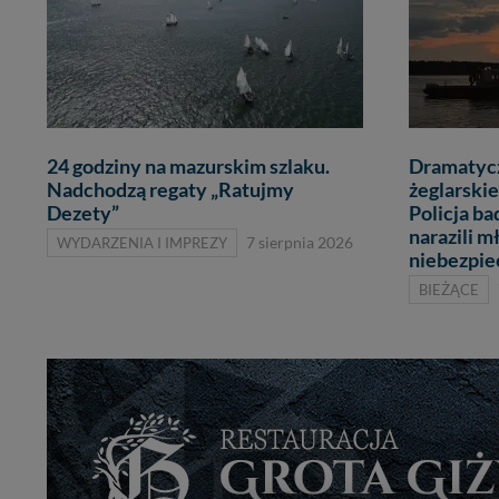
24 godziny na mazurskim szlaku.
Dramatycz
Nadchodzą regaty „Ratujmy
żeglarskie
Dezety”
Policja ba
narazili m
WYDARZENIA I IMPREZY
7 sierpnia 2026
niebezpi
BIEŻĄCE