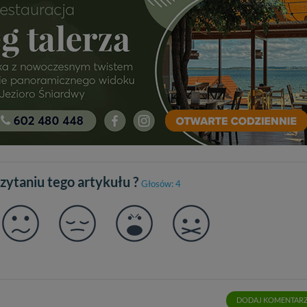
ch danych jest: Agencja Reklamowa Kreacja Monika Borkowska, z siedzi
sz z nami skontaktować się za pośrednictwem tej
strony
.
sz: zażądać dostępu do swoich danych, zażądać ich poprawienia lub usuni
taj jednak, że nie zawsze jest możliwe techniczne zrealizowanie Twoich 
 w plikach cookies. Twoja przeglądarka umożliwia Ci skasowanie tych p
my tego zrobić za Ciebie.
 miłego odkrywania Mazur na nowo...
czytaniu tego artykułu ?
Głosów: 4
DODAJ KOMENTAR