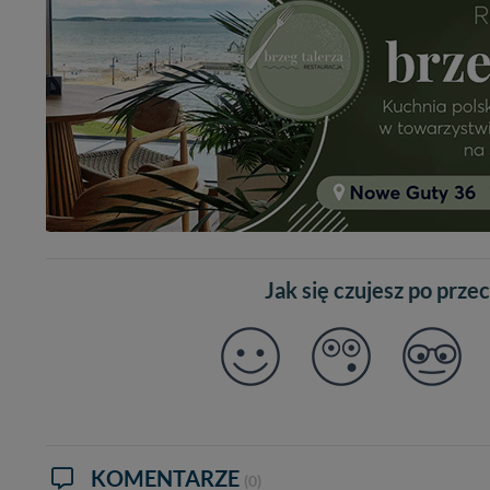
Administratorem Twoi
11-500 Giżycko. Może
W każdej chwili może
przetwarzania. Pamię
informacji zawartych
przypadkach nie może
Dziękujemy, i życzmy
Jak się czujesz po prze
KOMENTARZE
(0)