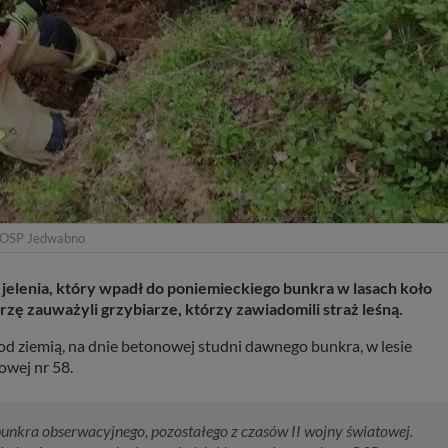
 OSP Jedwabno
jelenia, który wpadł do poniemieckiego bunkra w lasach koło
ę zauważyli grzybiarze, którzy zawiadomili straż leśną.
d ziemią, na dnie betonowej studni dawnego bunkra, w lesie
owej nr 58.
 bunkra obserwacyjnego, pozostałego z czasów II wojny światowej.