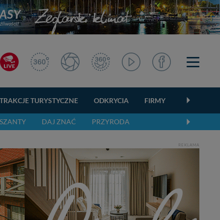
TRAKCJE TURYSTYCZNE
ODKRYCIA
FIRMY
OGŁOSZEN
SZANTY
DAJ ZNAĆ
PRZYRODA
REKLAMA