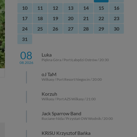
10
11
12
13
14
15
16
17
18
19
20
21
22
23
24
25
26
27
28
29
30
31
08
Luka
Piękna Góra / Port Łabędzi Ostrów / 20:30
08.2026
oJ TaM
Wilkasy / Port Resort Niegocin / 20:00
Korzuh
Wilkasy / Port AZS Wilkasy / 21:00
Jack Sparrow Band
Ruciane-Nida / Przystań OW Wodnik / 20:00
KRiSU Krzysztof Bańka