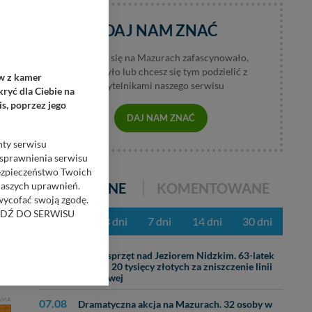
DAJ NAM ZNAĆ
Jeśli coś się na Mazurach zafascynowało,
wzburzyło lub chcesz się tym podzielić z
ów z kamer
czytelnikami naszego serwisu
ryć dla Ciebie na
s, poprzez jego
DAJ NAM ZNAĆ
nty serwisu
usprawnienia serwisu
Bezpieczeństwo Twoich
POPULARNE
KOMENTOWANE
naszych uprawnień.
 wycofać swoją zgodę.
RZEJDŹ DO SERWISU
z ostatnich 3 dni
7 dni
14 dni
30 dni
bom trzecim.
31.07
Ciężki sprzęt nad Jeziorem Nidzkim. 63-latek
anych z formularza
zapłaci 20 tysięcy złotych za zniszczenie linii
brzegowej
ięcej informacji o
AMA
07.08
Dramatyczna akcja na Mazurach. 32 osoby w