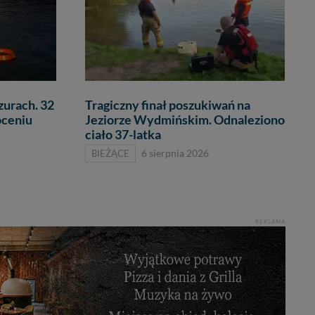
zurach. 32
Tragiczny finał poszukiwań na
óceniu
Jeziorze Wydmińskim. Odnaleziono
ciało 37-latka
BIEŻĄCE
6 sierpnia 2026
REKLAMA