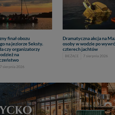
ny finał obozu
Dramatyczna akcja na Ma
go na jeziorze Seksty.
osoby w wodzie po wywr
da czy organizatorzy
czterech jachtów
łodzież na
BIEŻĄCE
7 sierpnia 2026
eczeństwo
7 sierpnia 2026