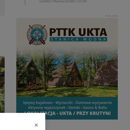
Górkło / Marina Górkło / 21:00
REKLAMA
×