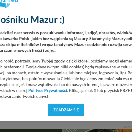
ośniku Mazur :)
iedziłeś nasz serwis w poszukiwaniu informacji, zdjęć, obrazów, widok
 kawałka Polski jakim bez wątpienia są Mazury. Staramy się Mazury odk
za ekipa miłośników i wręcz fanatyków Mazur codziennie rozwija serwi
rczanie nowych treści i zdj
ęć.
rakterystyczne jasne cętki, które zanikają u jeleni w wieku około
o robić, potrzebujemy Twojej zgody, dzięki której, będziemy mogli eleme
 preferencji. Twoje dane (w tym pliki cookies) będą zapisywane w celu 
cji na mapach, ostatnie wyszukania, ulubione miejsca, logowania, itp). 
na punkt alarmowo-dyspozycyjny Nadleśnictwa Jedwabno, a straż
priorytetowe, bez poinformowania Ciebie nie będziemy zmieniać zakresu 
ezpieczne, jeśli masz wątpliwości co do naszych intencji, zawsze możesz
yskach w naszej
Polityce Prywatności
. Klikając znak X lub przycisk P
zetwarzanie Twoich danych.
orzystuje oraz nie udostępnia Twoich danych innym podmiotom oraz oso
ZGADZAM SIĘ
cja, gdy przekazanie Twoich danych jest elementem usługi (przekazanie d
anie danych w przypadku rezerwacji usług typu: nocleg, czartery, itp). W
lności serwisu w
Regulaminie Serwisu
.
REKL