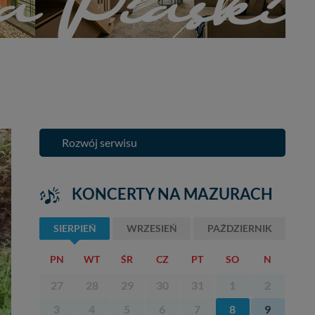
Rozwój serwisu
KONCERTY NA MAZURACH
SIERPIEŃ
WRZESIEŃ
PAŹDZIERNIK
PN
WT
ŚR
CZ
PT
SO
N
27
28
29
30
31
1
2
3
4
5
6
7
8
9