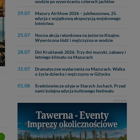
wodzie po wywróceniu czterech jachtów
bą ul. Wiejska 17,
29.07
Mazury AirShow 2026 – jubileuszowa, 25.
edycja z wyjątkową ekspozycją wojskowego
ęcia, zabronić ich
lotnictwa
praw w odniesieniu do
lików - w pewnych
25.07
Nocna akcja ratunkowa na jeziorze Kisajno.
Wywrócona łódź i mężczyzna w wodzie
28.07
Dni Kruklanek 2026. Trzy dni muzyki, zabawy i
letniego klimatu na Mazurach
31.07
Dramatyczne wydarzenia na Mazurach. Walka
o życie dziecka i mężczyzny w Giżycku
01.08
Średniowiecze ożyje w Starych Juchach. Przed
nami kolejna edycja kultowego festiwalu
REKLAMA
Z