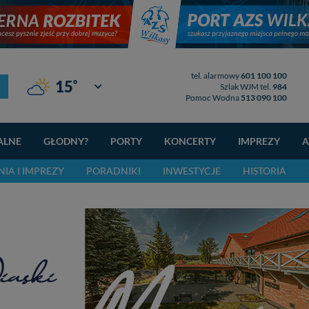
tel. alarmowy
601 100 100
°
15
Giżycko
Szlak WJM tel.
984
Pomoc Wodna
513 090 100
ALNE
GŁODNY?
PORTY
KONCERTY
IMPREZY
A
IA I IMPREZY
PORADNIKI
INWESTYCJE
HISTORIA