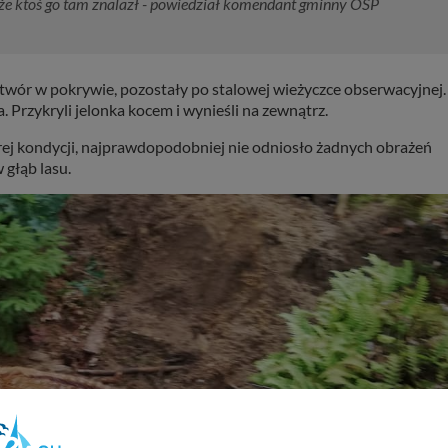
, że ktoś go tam znalazł - powiedział komendant gminny OSP
 otwór w pokrywie, pozostały po stalowej wieżyczce obserwacyjnej.
 Przykryli jelonka kocem i wynieśli na zewnątrz.
brej kondycji, najprawdopodobniej nie odniosło żadnych obrażeń
 głąb lasu.