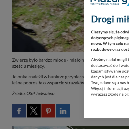
Drogi mił
Cieszymy się, że odw
dotyczących pięknego
nowo. W tym celu nas
rozbudowę oraz dosta
Zwierzę było bardzo młode - miało na bokach i grzbiecie cha
Abyśmy nadal mogli t
dostosować do Twoich
sześciu miesięcy.
(zapamiętywanie pozy
Jelonka znaleźli w bunkrze grzybiarze, którzy zadzwonili 
danych jest dla nas 
leśna poprosiła o wsparcie strażaków.
Twoje dane są u nas b
Więcej informacji uz
Źródło: OSP Jedwabno
wyrażasz zgodę na pr
Nasz serwis nie wyk
Wyjątkiem jest sytua
kontaktowego, przekaz
zasadach i funkcjona