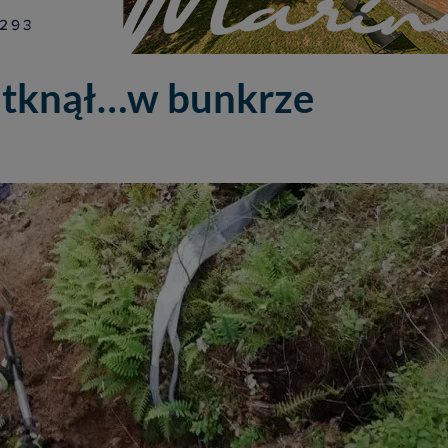
utknął…w bunkrze