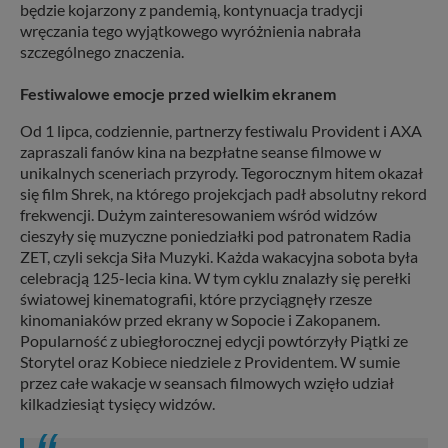
będzie kojarzony z pandemią, kontynuacja tradycji
wręczania tego wyjątkowego wyróżnienia nabrała
szczególnego znaczenia.
Festiwalowe emocje przed wielkim ekranem
Od 1 lipca, codziennie, partnerzy festiwalu Provident i AXA
zapraszali fanów kina na bezpłatne seanse filmowe w
unikalnych sceneriach przyrody. Tegorocznym hitem okazał
się film Shrek, na którego projekcjach padł absolutny rekord
frekwencji. Dużym zainteresowaniem wśród widzów
cieszyły się muzyczne poniedziałki pod patronatem Radia
ZET, czyli sekcja Siła Muzyki. Każda wakacyjna sobota była
celebracją 125-lecia kina. W tym cyklu znalazły się perełki
światowej kinematografii, które przyciągnęły rzesze
kinomaniaków przed ekrany w Sopocie i Zakopanem.
Popularność z ubiegłorocznej edycji powtórzyły Piątki ze
Storytel oraz Kobiece niedziele z Providentem. W sumie
przez całe wakacje w seansach filmowych wzięło udział
kilkadziesiąt tysięcy widzów.