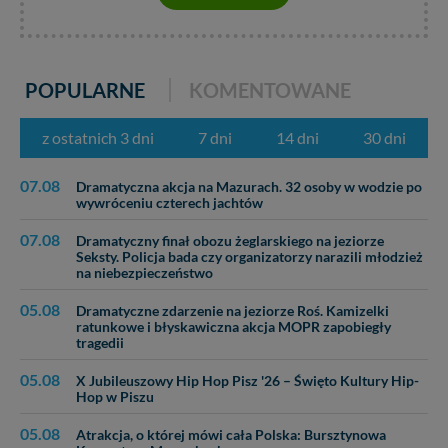
POPULARNE
KOMENTOWANE
z ostatnich 3 dni
7 dni
14 dni
30 dni
07.08
Dramatyczna akcja na Mazurach. 32 osoby w wodzie po
wywróceniu czterech jachtów
07.08
Dramatyczny finał obozu żeglarskiego na jeziorze
Seksty. Policja bada czy organizatorzy narazili młodzież
na niebezpieczeństwo
05.08
Dramatyczne zdarzenie na jeziorze Roś. Kamizelki
ratunkowe i błyskawiczna akcja MOPR zapobiegły
tragedii
05.08
X Jubileuszowy Hip Hop Pisz '26 – Święto Kultury Hip-
Hop w Piszu
05.08
Atrakcja, o której mówi cała Polska: Bursztynowa