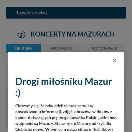
Rozwój serwisu
KONCERTY NA MAZURACH
SIERPIEŃ
WRZESIEŃ
PAŹDZIERNIK
×
PN
WT
ŚR
CZ
PT
SO
N
27
28
29
30
31
1
2
Drogi miłośniku Mazur
3
4
5
6
7
8
9
:)
10
11
12
13
14
15
16
17
18
19
20
21
22
23
Cieszymy się, że odwiedziłeś nasz serwis w
poszukiwaniu informacji, zdjęć, obrazów, widoków z
24
25
26
27
28
29
30
kamer dotyczących pięknego kawałka Polski jakim bez
31
wątpienia są Mazury. Staramy się Mazury odkryć dla
Ciebie na nowo. W tym celu nasza ekipa miłośników i