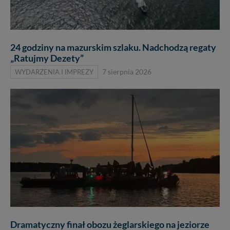
24 godziny na mazurskim szlaku. Nadchodzą regaty
„Ratujmy Dezety”
WYDARZENIA I IMPREZY
7 sierpnia 2026
Dramatyczny finał obozu żeglarskiego na jeziorze