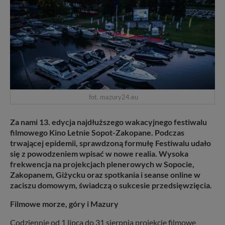
fot. mazury24.eu
Za nami 13. edycja najdłuższego wakacyjnego festiwalu
filmowego Kino Letnie Sopot-Zakopane. Podczas
trwającej epidemii, sprawdzoną formułę Festiwalu udało
się z powodzeniem wpisać w nowe realia. Wysoka
frekwencja na projekcjach plenerowych w Sopocie,
Zakopanem, Giżycku oraz spotkania i seanse online w
zaciszu domowym, świadczą o sukcesie przedsięwzięcia.
Filmowe morze, góry i Mazury
Codziennie od 1 lipca do 31 sierpnia projekcje filmowe