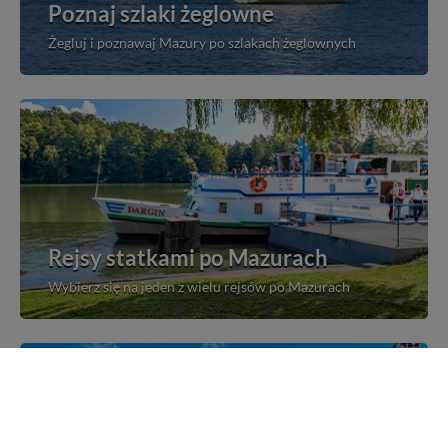
Poznaj szlaki żeglowne
Żegluj i poznawaj Mazury po szlakach żeglownych
Rejsy statkami po Mazurach
Wybierz się na jeden z wielu rejsów po Mazurach