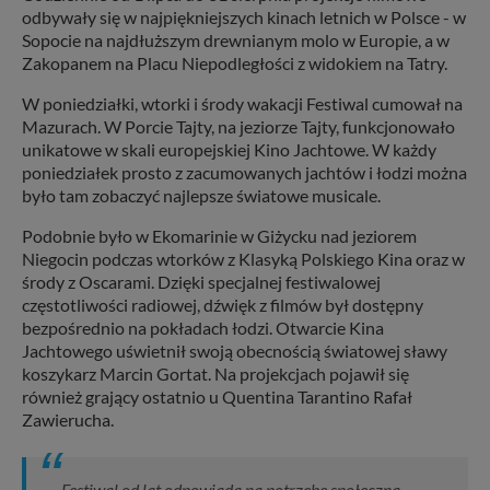
odbywały się w najpiękniejszych kinach letnich w Polsce - w
Sopocie na najdłuższym drewnianym molo w Europie, a w
Zakopanem na Placu Niepodległości z widokiem na Tatry.
W poniedziałki, wtorki i środy wakacji Festiwal cumował na
Mazurach. W Porcie Tajty, na jeziorze Tajty, funkcjonowało
unikatowe w skali europejskiej Kino Jachtowe. W każdy
poniedziałek prosto z zacumowanych jachtów i łodzi można
było tam zobaczyć najlepsze światowe musicale.
Podobnie było w Ekomarinie w Giżycku nad jeziorem
Niegocin podczas wtorków z Klasyką Polskiego Kina oraz w
środy z Oscarami. Dzięki specjalnej festiwalowej
częstotliwości radiowej, dźwięk z filmów był dostępny
bezpośrednio na pokładach łodzi. Otwarcie Kina
Jachtowego uświetnił swoją obecnością światowej sławy
koszykarz Marcin Gortat. Na projekcjach pojawił się
również grający ostatnio u Quentina Tarantino Rafał
Zawierucha.
Festiwal od lat odpowiada na potrzebę społeczną