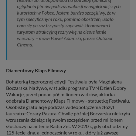
oglądania filmów podczas wakacji w najpiękniejszych
kurortach w Polsce. Jestem bardzo szczęśliwy, że w
tym specyficznym roku, pomimo obostrzeń, udało
nam się po raz trzynasty zapewnić kinomanom i
turystom atrakcyjną rozrywkę na ciepłe letnie
wieczory – mówi Paweł Adamski, prezes Outdoor
Cinema.
Diamentowy Klaps Filmowy
Bohaterką tegorocznej edycji Festiwalu była Magdalena
Boczarska. Na żywo, w studiu programu TVN Dzień Dobry
Wakacje, przed ponad pół milionem widzów, aktorka
odebrała Diamentowy Klaps Filmowy - statuetkę Festiwalu.
Osobiste gratulacje podczas wideopołączenia złożył
laureatce Cezary Pazura. Chwilę później Boczarska nie kryła
wzruszenia dzieląc się swoim szczęściem przed milionem
słuchaczy na antenie Radia Zet. W 2020 r., gdy obchodzimy
125-lecie kina, a jednocześnie w roku, który już zawsze