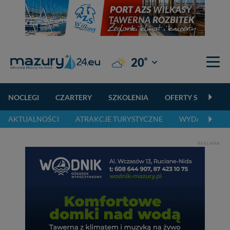
°
20
Giżycko
NOCLEGI
CZARTERY
SZKOLENIA
OFERTY SPECJALN
AKTUALNOŚCI
ATRAKCJE TURYSTYCZNE
WYDARZENIA 
REKLAMA