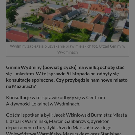
Wydminy zabiegają o uzyskanie praw miejskich fot. Urząd Gminy w
Wydminach
Gmina Wydminy (powiat giżycki) ma wielką ochotę stać
się…miastem. W tej sprawie 5 listopada br. odbyły się
konsultacje społeczne. Czy przybędzie nam nowe miasto
na Mazurach?
Konsultacje w tej sprawie odbyły się w Centrum
Aktywności Lokalnej w Wydminach.
Gośćmi spotkania byli: Jacek Wiśniowski Burmistrz Miasta
Lidzbark Warmiński, Marcin Galibarczyk, dyrektor
departamentu turystyki Urzędu Marszałkowskiego
Województwa Warmińsko-Mazurskiego oraz Stanisław