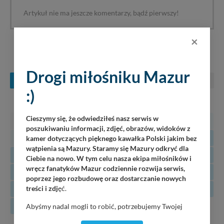
Artykuł nie ma jeszcze komentarzy, bądź pierwszy!
×
KONCERTY NA MAZURACH
Drogi miłośniku Mazur
SIERPIEŃ
WRZESIEŃ
PAŹDZIERNIK
:)
PN
WT
ŚR
CZ
PT
SO
N
Cieszymy się, że odwiedziłeś nasz serwis w
27
28
29
30
31
1
2
poszukiwaniu informacji, zdjęć, obrazów, widoków z
3
4
5
6
7
8
9
kamer dotyczących pięknego kawałka Polski jakim bez
wątpienia są Mazury. Staramy się Mazury odkryć dla
10
11
12
13
14
15
16
Ciebie na nowo. W tym celu nasza ekipa miłośników i
wręcz fanatyków Mazur codziennie rozwija serwis,
17
18
19
20
21
22
23
poprzez jego rozbudowę oraz dostarczanie nowych
24
25
26
27
28
29
30
treści i zdj
ęć.
31
Abyśmy nadal mogli to robić, potrzebujemy Twojej
zgody, dzięki której, będziemy mogli elementy serwisu