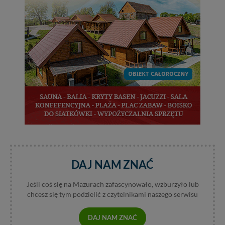
Reklamowa Kreacja Monika Borkowska, z siedzibą ul.
Wiejska 17, 11-500 Giżycko. Możesz z nami
skontaktować się za pośrednictwem tej
strony
.
W każdej chwili możesz: zażądać dostępu do swoich
danych, zażądać ich poprawienia lub usunięcia,
zabronić ich przetwarzania. Pamiętaj jednak, że nie
zawsze jest możliwe techniczne zrealizowanie Twoich
praw w odniesieniu do informacji zawartych w plikach
cookies. Twoja przeglądarka umożliwia Ci skasowanie
tych plików - w pewnych przypadkach nie możemy tego
zrobić za Ciebie.
Dziękujemy, i życzmy miłego odkrywania Mazur na
nowo...
DAJ NAM ZNAĆ
Jeśli coś się na Mazurach zafascynowało, wzburzyło lub
chcesz się tym podzielić z czytelnikami naszego serwisu
DAJ NAM ZNAĆ