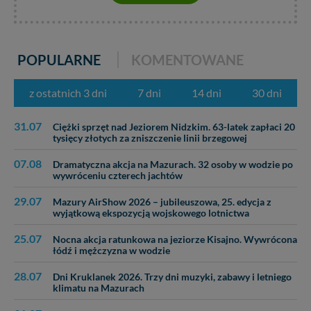
POPULARNE
KOMENTOWANE
z ostatnich 3 dni
7 dni
14 dni
30 dni
31.07
Ciężki sprzęt nad Jeziorem Nidzkim. 63-latek zapłaci 20
tysięcy złotych za zniszczenie linii brzegowej
07.08
Dramatyczna akcja na Mazurach. 32 osoby w wodzie po
wywróceniu czterech jachtów
29.07
Mazury AirShow 2026 – jubileuszowa, 25. edycja z
wyjątkową ekspozycją wojskowego lotnictwa
25.07
Nocna akcja ratunkowa na jeziorze Kisajno. Wywrócona
łódź i mężczyzna w wodzie
28.07
Dni Kruklanek 2026. Trzy dni muzyki, zabawy i letniego
klimatu na Mazurach