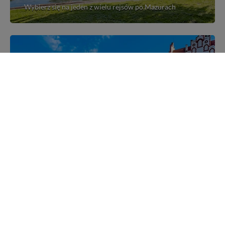
Wybierz się na jeden z wielu rejsów po Mazurach
Mazurskie miejscowości
Poznaj mazurskie miejscowości, wsie i siedliska