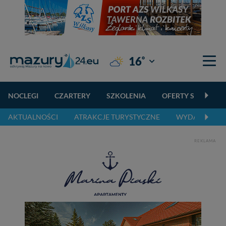
°
16
Giżycko
NOCLEGI
CZARTERY
SZKOLENIA
OFERTY SPECJALN
AKTUALNOŚCI
ATRAKCJE TURYSTYCZNE
WYDARZENIA 
REKLAMA