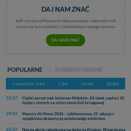
DAJ NAM ZNAĆ
Jeśli coś się na Mazurach zafascynowało, wzburzyło lub
chcesz się tym podzielić z czytelnikami naszego serwisu
DAJ NAM ZNAĆ
POPULARNE
KOMENTOWANE
z ostatnich 3 dni
7 dni
14 dni
30 dni
31.07
Ciężki sprzęt nad Jeziorem Nidzkim. 63-latek zapłaci 20
tysięcy złotych za zniszczenie linii brzegowej
29.07
Mazury AirShow 2026 – jubileuszowa, 25. edycja z
wyjątkową ekspozycją wojskowego lotnictwa
25.07
Nocna akcja ratunkowa na jeziorze Kisajno. Wywrócona