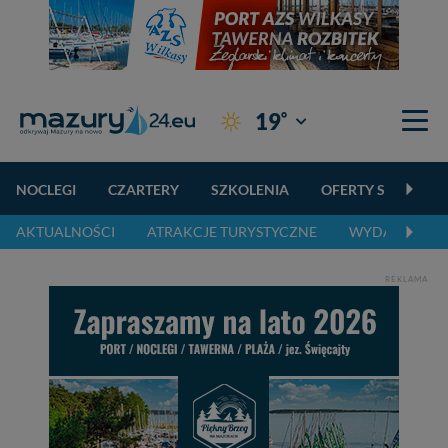
°
19
Giżycko
NOCLEGI
CZARTERY
SZKOLENIA
OFERTY SPECJALN
AKTUALNOŚCI
ATRAKCJE TURYSTYCZNE
WYDARZENIA 
REKLAMA