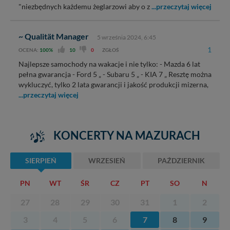
"niezbędnych każdemu żeglarzowi aby o z
...przeczytaj więcej
~ Qualität Manager
5 września 2024, 6:45
1
OCENA:
100%
10
0
ZGŁOŚ
Najlepsze samochody na wakacje i nie tylko: - Mazda 6 lat
pełna gwarancja - Ford 5 „ - Subaru 5 „ - KIA 7 „ Resztę można
wykluczyć, tylko 2 lata gwarancji i jakość produkcji mizerna,
...przeczytaj więcej
KONCERTY NA MAZURACH
SIERPIEŃ
WRZESIEŃ
PAŹDZIERNIK
PN
WT
ŚR
CZ
PT
SO
N
27
28
29
30
31
1
2
3
4
5
6
7
8
9