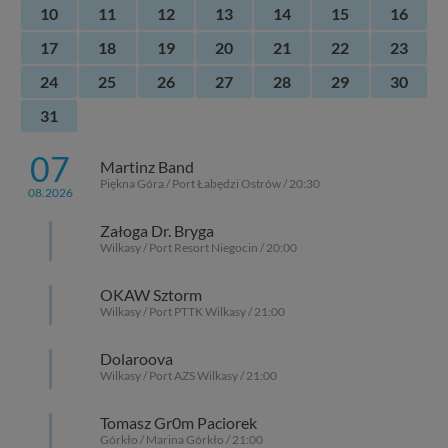
10
11
12
13
14
15
16
17
18
19
20
21
22
23
24
25
26
27
28
29
30
31
07
Martinz Band
Piękna Góra / Port Łabędzi Ostrów / 20:30
08.2026
Załoga Dr. Bryga
Wilkasy / Port Resort Niegocin / 20:00
OKAW Sztorm
Wilkasy / Port PTTK Wilkasy / 21:00
Dolaroova
Wilkasy / Port AZS Wilkasy / 21:00
Tomasz Gr0m Paciorek
Górkło / Marina Górkło / 21:00