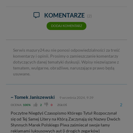
KOMENTARZE
(2)
DODAJ KOMENTARZ
Serwis mazury24.eu nie ponosi odpowiedzialności za treść
komentarzy i opinii. Prosimy o zamieszczanie komentarzy
dotyczących danej tematyki dyskusji. Wpisy niezwiązane z
tematem, wulgarne, obraźliwe, naruszające prawo będą
usuwane.
~ Tomek Janiszewski
9 września 2024, 9:39
2
OCENA:
100%
2
0
ZGŁOŚ
Poczytne Niegdyś Czasopismo Którego Tytuł Rozpoczynał
się od Tej Samej Litery na Którą Zaczynają się Nazwy Dwóch
Słynnych Marek Polskiego Piwa zaśmiecał swoje łamy
reklamami luksusowych aut (i drogich zegarków)