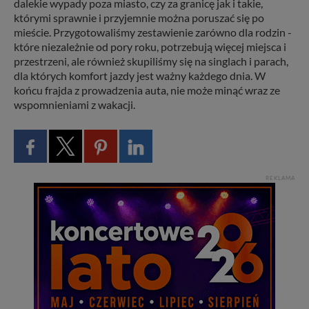
dalekie wypady poza miasto, czy za granicę jak i takie,
intencji, zawsze możesz wycofać swoją zgodę. Więcej
którymi sprawnie i przyjemnie można poruszać się po
informacji uzyskach w naszej
Polityce Prywatności
.
mieście. Przygotowaliśmy zestawienie zarówno dla rodzin -
Klikając znak X lub przycisk PRZEJDŹ DO SERWISU
które niezależnie od pory roku, potrzebują więcej miejsca i
wyrażasz zgodę na przetwarzanie Twoich danych.
przestrzeni, ale również skupiliśmy się na singlach i parach,
dla których komfort jazdy jest ważny każdego dnia. W
Nasz serwis nie wykorzystuje oraz nie udostępnia
końcu frajda z prowadzenia auta, nie może minąć wraz ze
Twoich danych innym podmiotom oraz osobom
wspomnieniami z wakacji.
trzecim. Wyjątkiem jest sytuacja, gdy przekazanie
Twoich danych jest elementem usługi (przekazanie
danych z formularza kontaktowego, przekazanie danych
w przypadku rezerwacji usług typu: nocleg, czartery,
itp). Więcej informacji o zasadach i funkcjonalności
serwisu w
Regulaminie Serwisu
.
REKLAMA
Administratorem Twoich danych jest: Agencja
Reklamowa Kreacja Monika Borkowska, z siedzibą ul.
Wiejska 17, 11-500 Giżycko. Możesz z nami
skontaktować się za pośrednictwem tej
strony
.
W każdej chwili możesz: zażądać dostępu do swoich
danych, zażądać ich poprawienia lub usunięcia,
zabronić ich przetwarzania. Pamiętaj jednak, że nie
zawsze jest możliwe techniczne zrealizowanie Twoich