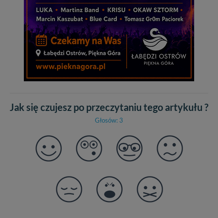
praw w odniesieniu do informacji zawartych w plikach
cookies. Twoja przeglądarka umożliwia Ci skasowanie
tych plików - w pewnych przypadkach nie możemy tego
zrobić za Ciebie.
Dziękujemy, i życzmy miłego odkrywania Mazur na
nowo...
Jak się czujesz po przeczytaniu tego artykułu ?
Głosów: 3