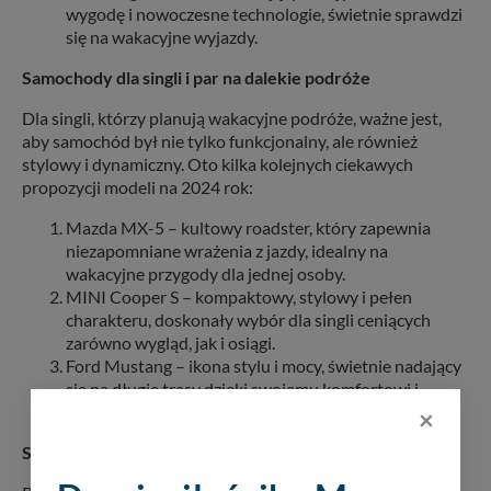
wygodę i nowoczesne technologie, świetnie sprawdzi
się na wakacyjne wyjazdy.
Samochody dla singli i par na dalekie podróże
Dla singli, którzy planują wakacyjne podróże, ważne jest,
aby samochód był nie tylko funkcjonalny, ale również
stylowy i dynamiczny. Oto kilka kolejnych ciekawych
propozycji modeli na 2024 rok:
Mazda MX-5 – kultowy roadster, który zapewnia
niezapomniane wrażenia z jazdy, idealny na
wakacyjne przygody dla jednej osoby.
MINI Cooper S – kompaktowy, stylowy i pełen
charakteru, doskonały wybór dla singli ceniących
zarówno wygląd, jak i osiągi.
Ford Mustang – ikona stylu i mocy, świetnie nadający
się na długie trasy dzięki swojemu komfortowi i
wyjątkowej dynamice.
×
Samochody dla par na długie trasy