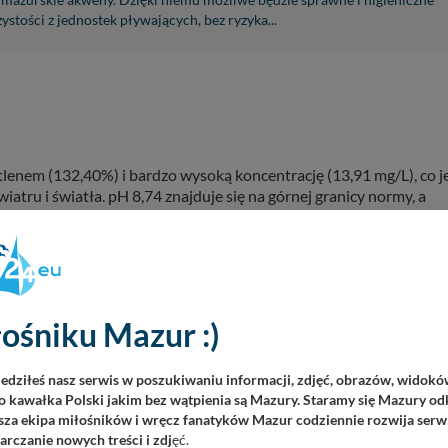
 mazurskie akweny. Dzięki niemu możliwe będzie sprawne i higieniczne
ystości z jednostek pływających, bez ryzyka...
tlenem (132,40%) i bardzo wysoką koncentrację (13,91 mg/L), co j
ru i światła. pH 8,74 znajduje się na górnej granicy normy, a
 jezioro Guzianka Wielka prezentuje się jako zbiornik o dobrej
ośniku Mazur :)
(5,40 FNU) potwierdzają stabilność ekosystemu.
iedziłeś nasz serwis w poszukiwaniu informacji, zdjęć, obrazów, widok
 kawałka Polski jakim bez wątpienia są Mazury. Staramy się Mazury odk
za ekipa miłośników i wręcz fanatyków Mazur codziennie rozwija serwi
u-a (średnio 13,0 mg/L), co wskazuje na umiarkowany poziom trof
rczanie nowych treści i zdj
ęć.