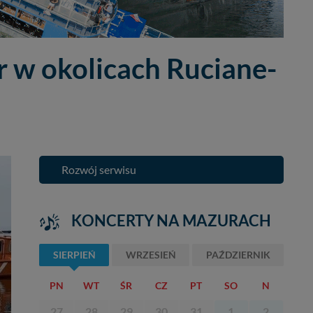
r w okolicach Ruciane-
Rozwój serwisu
KONCERTY NA MAZURACH
SIERPIEŃ
WRZESIEŃ
PAŹDZIERNIK
PN
WT
ŚR
CZ
PT
SO
N
27
28
29
30
31
1
2