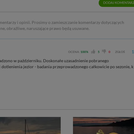
DODAJ KOMENTAR
mentarzy i opinii. Prosimy o zamieszczanie komentarzy dotyczących
rne, obraźliwe, naruszające prawo będą usuwane.
1
OCENA:
100%
5
0
ZGŁOŚ
wadzono w październiku. Doskonałe uzasadnienie pobranego
 i dotlenienia jezior - badania przeprowadzonego całkowicie po sezonie, k