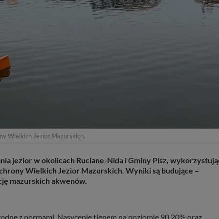
ny Wielkich Jezior Mazurskich.
a jezior w okolicach Ruciane-Nida i Gminy Pisz, wykorzystują
chrony Wielkich Jezior Mazurskich. Wyniki są budujące –
cję mazurskich akwenów.
godne z normami. Nasycenie tlenem na poziomie 90,20% oraz