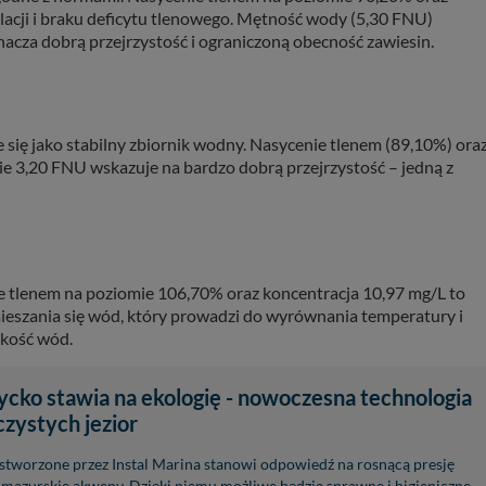
lacji i braku deficytu tlenowego. Mętność wody (5,30 FNU)
acza dobrą przejrzystość i ograniczoną obecność zawiesin.
 się jako stabilny zbiornik wodny. Nasycenie tlenem (89,10%) ora
ie 3,20 FNU wskazuje na bardzo dobrą przejrzystość – jedną z
ie tlenem na poziomie 106,70% oraz koncentracja 10,97 mg/L to
 mieszania się wód, który prowadzi do wyrównania temperatury i
akość wód.
ycko stawia na ekologię - nowoczesna technologia
czystych jezior
 stworzone przez Instal Marina stanowi odpowiedź na rosnącą presję