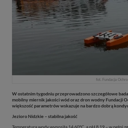
fot. Fundacja Ochro
W ostatnim tygodniu przeprowadzono szczegółowe badani
mobilny miernik jakości wód oraz dron wodny Fundacji O
większość parametrów wskazuje na bardzo dobrą kondy
Jezioro Nidzkie – stabilna jakość
Temperatura wody wynosiła 14,60°C, a pH 8,19 – w pełni z