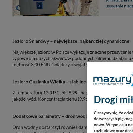
turystyczną na
usuwanie niecz
Jezioro Śniardwy – największe, najbardziej dynamiczne
Największe jezioro w Polsce wykazuje znaczne przesycenie 
typowe dla dużych akwenów poddanych silnemu działaniu wiat
mętność 3,00 FNU świadczy o wyjątkowej przejrzystości.
Jezioro Guzianka Wielka – stabilne parametry
Z temperaturą 13,31°C, pH 8,29 i nasyceniem tlenem 96,00%,
Drogi mił
jakości wód. Koncentracja tlenu (9,96 mg/L) oraz mętność 
Cieszymy się, że odw
Dodatkowe parametry – dron wodny FOWJM
dotyczących pięknego
nowo. W tym celu nas
Dron wodny dostarczył również danych o poziomie chlorofil
rozbudowę oraz dosta