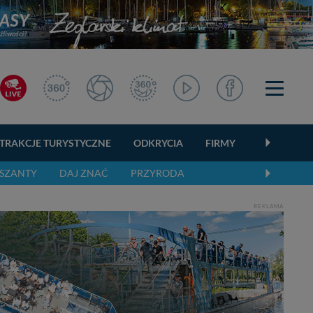
TRAKCJE TURYSTYCZNE
ODKRYCIA
FIRMY
OGŁOSZEN
SZANTY
DAJ ZNAĆ
PRZYRODA
REKLAMA