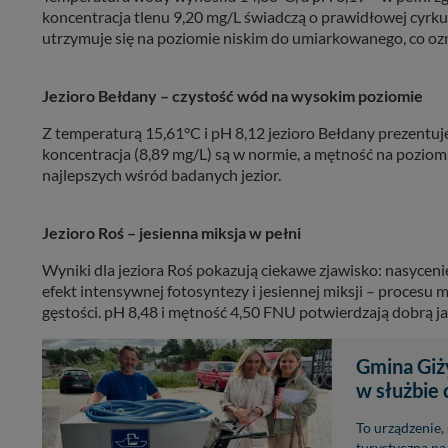
koncentracja tlenu 9,20 mg/L świadczą o prawidłowej cyrku
utrzymuje się na poziomie niskim do umiarkowanego, co ozn
Jezioro Bełdany – czystość wód na wysokim poziomie
Z temperaturą 15,61°C i pH 8,12 jezioro Bełdany prezentuje
koncentracja (8,89 mg/L) są w normie, a mętność na poziom
najlepszych wśród badanych jezior.
Jezioro Roś – jesienna miksja w pełni
Wyniki dla jeziora Roś pokazują ciekawe zjawisko: nasycen
efekt intensywnej fotosyntezy i jesiennej miksji – procesu
gęstości. pH 8,48 i mętność 4,50 FNU potwierdzają dobrą j
Gmina Giż
w służbie 
To urządzenie,