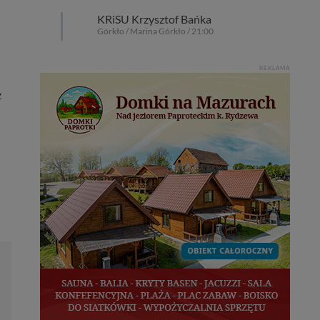
KRiSU Krzysztof Bańka
Górkło / Marina Górkło / 21:00
REKLAMA
z