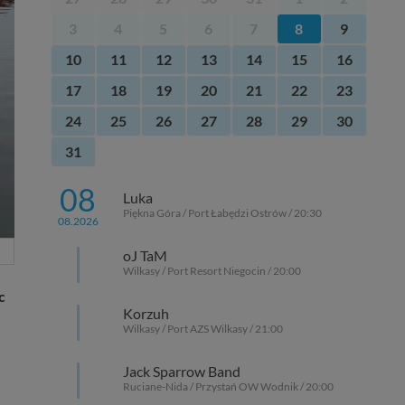
3
4
5
6
7
8
9
10
11
12
13
14
15
16
17
18
19
20
21
22
23
24
25
26
27
28
29
30
31
08
Luka
Piękna Góra / Port Łabędzi Ostrów / 20:30
08.2026
oJ TaM
Wilkasy / Port Resort Niegocin / 20:00
c
Korzuh
Wilkasy / Port AZS Wilkasy / 21:00
Jack Sparrow Band
Ruciane-Nida / Przystań OW Wodnik / 20:00