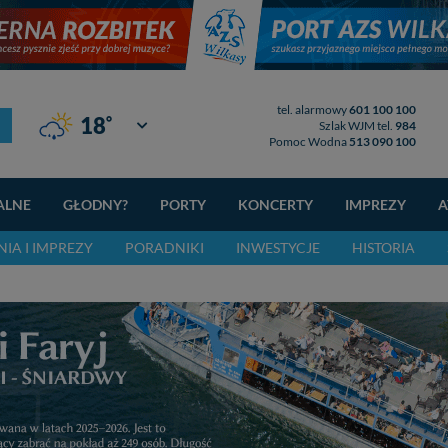
tel. alarmowy
601 100 100
°
18
Giżycko
Szlak WJM tel.
984
Pomoc Wodna
513 090 100
ALNE
GŁODNY?
PORTY
KONCERTY
IMPREZY
A
IA I IMPREZY
PORADNIKI
INWESTYCJE
HISTORIA