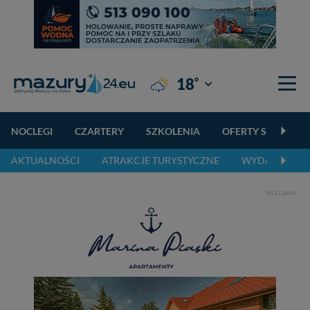
°
18
Giżycko
NOCLEGI
CZARTERY
SZKOLENIA
OFERTY SPECJALN
AKTUALNOŚCI
ATRAKCJE TURYSTYCZNE
WYDARZENIA 
REKLAMA