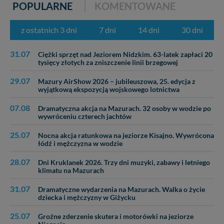
cookies. Twoja przeglądarka umożliwia Ci skasowanie
POPULARNE
KOMENTOWANE
tych plików - w pewnych przypadkach nie możemy tego
zrobić za Ciebie.
z ostatnich 3 dni
7 dni
14 dni
30 dni
Dziękujemy, i życzmy miłego odkrywania Mazur na
nowo...
31.07
Ciężki sprzęt nad Jeziorem Nidzkim. 63-latek zapłaci 20
tysięcy złotych za zniszczenie linii brzegowej
29.07
Mazury AirShow 2026 – jubileuszowa, 25. edycja z
wyjątkową ekspozycją wojskowego lotnictwa
07.08
Dramatyczna akcja na Mazurach. 32 osoby w wodzie po
wywróceniu czterech jachtów
25.07
Nocna akcja ratunkowa na jeziorze Kisajno. Wywrócona
łódź i mężczyzna w wodzie
28.07
Dni Kruklanek 2026. Trzy dni muzyki, zabawy i letniego
klimatu na Mazurach
31.07
Dramatyczne wydarzenia na Mazurach. Walka o życie
dziecka i mężczyzny w Giżycku
25.07
Groźne zderzenie skutera i motorówki na jeziorze