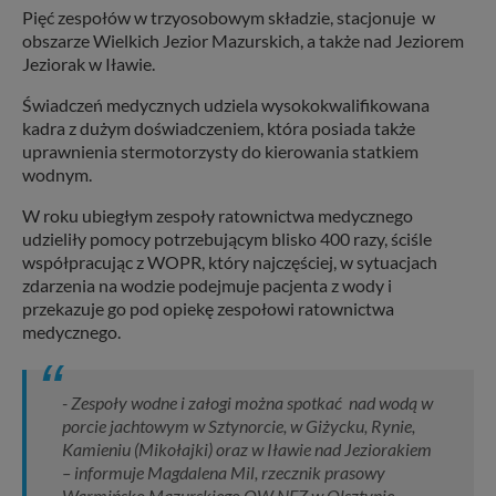
Pięć zespołów w trzyosobowym składzie, stacjonuje w
obszarze Wielkich Jezior Mazurskich, a także nad Jeziorem
Jeziorak w Iławie.
Świadczeń medycznych udziela wysokokwalifikowana
kadra z dużym doświadczeniem, która posiada także
uprawnienia stermotorzysty do kierowania statkiem
wodnym.
W roku ubiegłym zespoły ratownictwa medycznego
udzieliły pomocy potrzebującym blisko 400 razy, ściśle
współpracując z WOPR, który najczęściej, w sytuacjach
zdarzenia na wodzie podejmuje pacjenta z wody i
przekazuje go pod opiekę zespołowi ratownictwa
medycznego.
- Zespoły wodne i załogi można spotkać nad wodą w
porcie jachtowym w Sztynorcie, w Giżycku, Rynie,
Kamieniu (Mikołajki) oraz w Iławie nad Jeziorakiem
– informuje Magdalena Mil, rzecznik prasowy
Warmińsko Mazurskiego OW NFZ w Olsztynie -