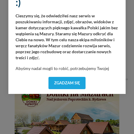
:)
Załoga Dr. Bryga
Wilkasy / Port Resort Niegocin / 20:00
Cieszymy się, że odwiedziłeś nasz serwis w
OKAW Sztorm
poszukiwaniu informacji, zdjęć, obrazów, widoków z
Wilkasy / Port PTTK Wilkasy / 21:00
kamer dotyczących pięknego kawałka Polski jakim bez
wątpienia są Mazury. Staramy się Mazury odkryć dla
Dolaroova
Ciebie na nowo. W tym celu nasza ekipa miłośników i
Wilkasy / Port AZS Wilkasy / 21:00
wręcz fanatyków Mazur codziennie rozwija serwis,
poprzez jego rozbudowę oraz dostarczanie nowych
treści i zdj
ęć.
Tomasz Gr0m Paciorek
Górkło / Marina Górkło / 21:00
Abyśmy nadal mogli to robić, potrzebujemy Twojej
zgody, dzięki której, będziemy mogli elementy serwisu
REKLAMA
dostosować do Twoich preferencji. Twoje dane (w tym
ZGADZAM SIĘ
pliki cookies) będą zapisywane w celu usprawnienia
serwisu (zapamiętywanie pozycji na mapach, ostatnie
wyszukania, ulubione miejsca, logowania, itp).
Bezpieczeństwo Twoich danych jest dla nas
priorytetowe, bez poinformowania Ciebie nie będziemy
zmieniać zakresu naszych uprawnień. Twoje dane są u
nas bezpieczne, jeśli masz wątpliwości co do naszych
intencji, zawsze możesz wycofać swoją zgodę. Więcej