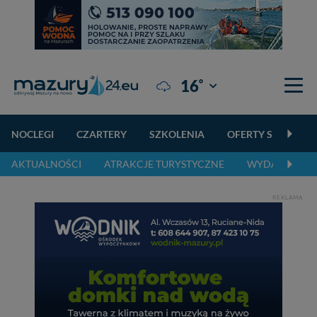
°
16
Giżycko
NOCLEGI
CZARTERY
SZKOLENIA
OFERTY SPECJALN
AKTUALNOŚCI
ATRAKCJE TURYSTYCZNE
WYDARZENIA 
REKLAMA