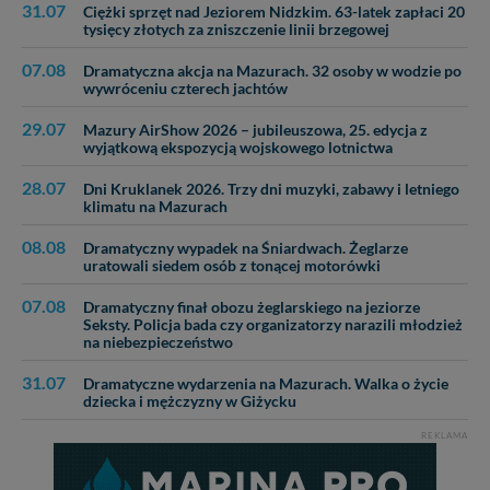
Reklamowa Kreacja Monika Borkowska, z siedzibą ul.
31.07
Ciężki sprzęt nad Jeziorem Nidzkim. 63-latek zapłaci 20
tysięcy złotych za zniszczenie linii brzegowej
Wiejska 17, 11-500 Giżycko. Możesz z nami
skontaktować się za pośrednictwem tej
strony
.
07.08
Dramatyczna akcja na Mazurach. 32 osoby w wodzie po
wywróceniu czterech jachtów
W każdej chwili możesz: zażądać dostępu do swoich
danych, zażądać ich poprawienia lub usunięcia,
29.07
Mazury AirShow 2026 – jubileuszowa, 25. edycja z
zabronić ich przetwarzania. Pamiętaj jednak, że nie
wyjątkową ekspozycją wojskowego lotnictwa
zawsze jest możliwe techniczne zrealizowanie Twoich
praw w odniesieniu do informacji zawartych w plikach
28.07
Dni Kruklanek 2026. Trzy dni muzyki, zabawy i letniego
cookies. Twoja przeglądarka umożliwia Ci skasowanie
klimatu na Mazurach
tych plików - w pewnych przypadkach nie możemy tego
zrobić za Ciebie.
08.08
Dramatyczny wypadek na Śniardwach. Żeglarze
uratowali siedem osób z tonącej motorówki
Dziękujemy, i życzmy miłego odkrywania Mazur na
07.08
nowo...
Dramatyczny finał obozu żeglarskiego na jeziorze
Seksty. Policja bada czy organizatorzy narazili młodzież
na niebezpieczeństwo
31.07
Dramatyczne wydarzenia na Mazurach. Walka o życie
dziecka i mężczyzny w Giżycku
REKLAMA