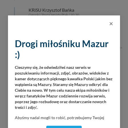
KRiSU Krzysztof Bańka
Ogonki / Port Ognisty Ptak / 20:30
×
Roman Tkaczyk
Kietlice / Stanica Wodna Kietlice / 21:00
Drogi miłośniku Mazur
REKLAMA
:)
Cieszymy się, że odwiedziłeś nasz serwis w
poszukiwaniu informacji, zdjęć, obrazów, widoków z
kamer dotyczących pięknego kawałka Polski jakim bez
wątpienia są Mazury. Staramy się Mazury odkryć dla
Ciebie na nowo. W tym celu nasza ekipa miłośników i
wręcz fanatyków Mazur codziennie rozwija serwis,
poprzez jego rozbudowę oraz dostarczanie nowych
treści i zdj
ęć.
Abyśmy nadal mogli to robić, potrzebujemy Twojej
zgody, dzięki której, będziemy mogli elementy serwisu