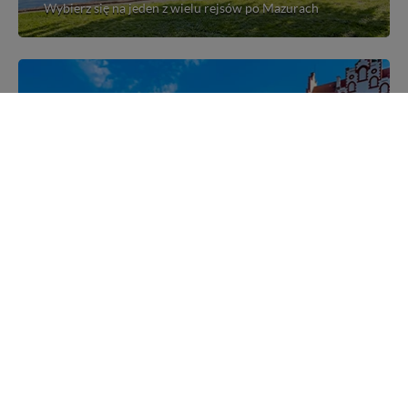
Wybierz się na jeden z wielu rejsów po Mazurach
Mazurskie miejscowości
Poznaj mazurskie miejscowości, wsie i siedliska