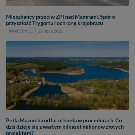
Mieszkańcy przeciw ZPI nad Mamrami. Spór o
przyszłość Trygortu i ochronę krajobrazu
INWESTYCJE
22 lipca 2026
Pętla Mazurska od lat utknęła w procedurach. Co
dziś dzieje się z wartym kilkaset milionów złotych
projektem?