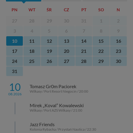
PN
WT
ŚR
CZ
PT
SO
N
27
28
29
30
31
1
2
3
4
5
6
7
8
9
10
11
12
13
14
15
16
17
18
19
20
21
22
23
24
25
26
27
28
29
30
31
10
Tomasz Gr0m Paciorek
Wilkasy / Port Resort Niegocin / 20:00
08.2026
Mirek „Koval” Kowalewski
Wilkasy / Port AZS Wilkasy / 21:00
Jazz Friends
Kolonia Rybacka / Przystań Nautica / 22:30