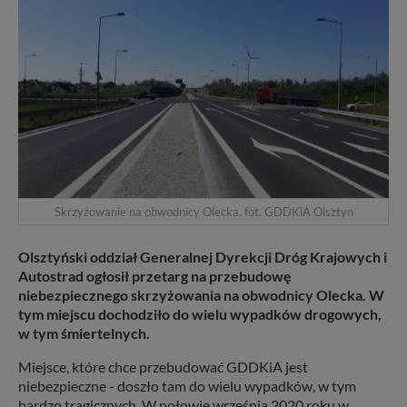
Skrzyżowanie na obwodnicy Olecka. fot. GDDKiA Olsztyn
Olsztyński oddział Generalnej Dyrekcji Dróg Krajowych i
Autostrad ogłosił przetarg na przebudowę
niebezpiecznego skrzyżowania na obwodnicy Olecka. W
tym miejscu dochodziło do wielu wypadków drogowych,
w tym śmiertelnych.
Miejsce, które chce przebudować GDDKiA jest
niebezpieczne - doszło tam do wielu wypadków, w tym
bardzo tragicznych. W połowie września 2020 roku w