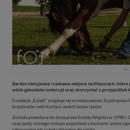
fot.
Bardzo nietypowe i ciekawe miejsce na Mazurach, które 
wiele gatunków zwierząt oraz skorzystać z przejażdżek 
Fundacja „Eulalii” znajduje się w miejscowości Zyzdrojow
krajobrazie rzeki Kurtyni, wokół lasów i jezior.
Została powołana do życia przez Eulalię Wojnicz w 1998 r.
oraz jazdy różnego rodzaju pojazdami z konnymi i psimi z
ratowaniem ich przed oddaniem do rzeźni.