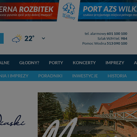
tel. alarmowy
601 100 100
°
22
Giżycko
Szlak WJM tel.
984
Pomoc Wodna
513 090 100
ALNE
GŁODNY?
PORTY
KONCERTY
IMPREZY
A
IA I IMPREZY
PORADNIKI
INWESTYCJE
HISTORIA