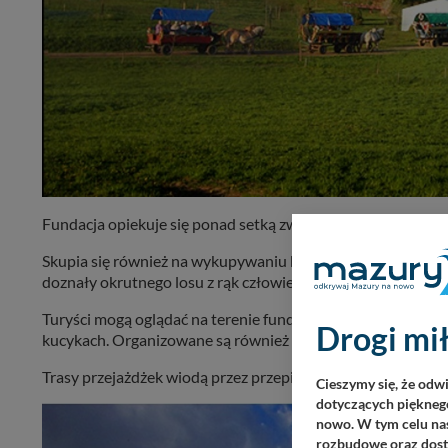
Fundacja opiekuje się ponad setką zwierząt – końmi, psami,
Skupia się również na wykupywaniu koni przeznaczonych do rz
doznały okrutnego losu z rąk człowieka. Tu odnajdują spokó
Turyści mogą oglądać na terenie fundacji uratowane zwierzęt
Drogi mił
kucykach. Organizowane są również wycieczki, imprezy plen
Trasy przejażdżek wiodą przez przepiękną Puszczę Piską ora
Cieszymy się, że odw
dotyczących pięknego
nowo. W tym celu nas
rozbudowę oraz dosta