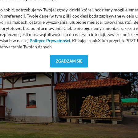
o robić, potrzebujemy Twojej zgody, dzięki której, będziemy mogli eleme
 preferencji. Twoje dane (w tym pliki cookies) będą zapisywane w celu 
cji na mapach, ostatnie wyszukania, ulubione miejsca, logowania, itp). 
priorytetowe, bez poinformowania Ciebie nie będziemy zmieniać zakresu 
ezpieczne, jeśli masz wątpliwości co do naszych intencji, zawsze możesz
yskach w naszej
Polityce Prywatności
. Klikając znak X lub przycisk P
zetwarzanie Twoich danych.
orzystuje oraz nie udostępnia Twoich danych innym podmiotom oraz oso
ZGADZAM SIĘ
cja, gdy przekazanie Twoich danych jest elementem usługi (przekazanie d
anie danych w przypadku rezerwacji usług typu: nocleg, czartery, itp). W
lności serwisu w
Regulaminie Serwisu
.
ch danych jest: Agencja Reklamowa Kreacja Monika Borkowska, z siedzi
sz z nami skontaktować się za pośrednictwem tej
strony
.
sz: zażądać dostępu do swoich danych, zażądać ich poprawienia lub usuni
taj jednak, że nie zawsze jest możliwe techniczne zrealizowanie Twoich 
 w plikach cookies. Twoja przeglądarka umożliwia Ci skasowanie tych p
my tego zrobić za Ciebie.
 miłego odkrywania Mazur na nowo...