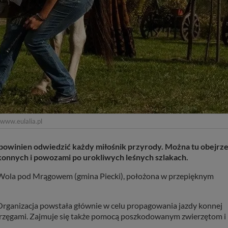
 www.eulalia.pl
powinien odwiedzić każdy miłośnik przyrody. Można tu obejrz
konnych i powozami po urokliwych leśnych szlakach.
a Wola pod Mrągowem (gmina Piecki), położona w przepięknym
 Organizacja powstała głównie w celu propagowania jazdy konnej
aprzęgami. Zajmuje się także pomocą poszkodowanym zwierzętom i