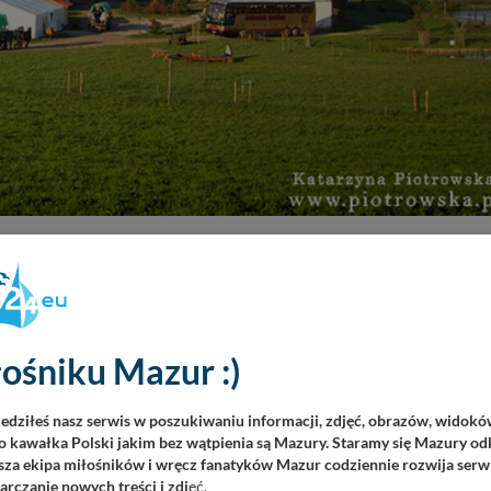
 świniami, kurami, kotami, osłami, kucykami, bobrami, bocianami.
eźni. Praktycznie wszystkie zwierzęta, które trafiły do Eulalii,
j i bezpieczeństwo.
a. Dla dzieci i dorosłych możliwe są przejażdżki konne i na
ośniku Mazur :)
erowe, obozy konne dla szkół.
z wzdłuż jeziora Zyzdrój Wielki.
iedziłeś nasz serwis w poszukiwaniu informacji, zdjęć, obrazów, widok
 kawałka Polski jakim bez wątpienia są Mazury. Staramy się Mazury odk
za ekipa miłośników i wręcz fanatyków Mazur codziennie rozwija serwi
rczanie nowych treści i zdj
ęć.