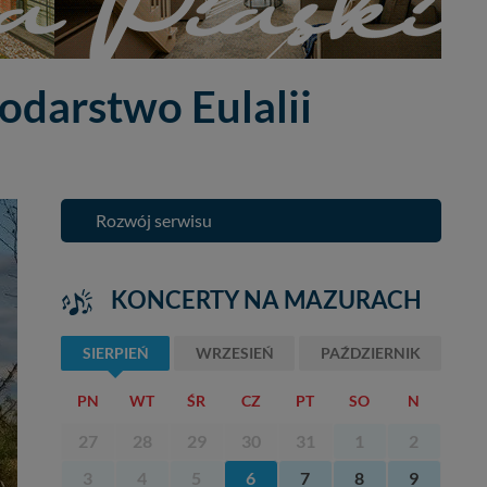
odarstwo Eulalii
Rozwój serwisu
KONCERTY NA MAZURACH
SIERPIEŃ
WRZESIEŃ
PAŹDZIERNIK
PN
WT
ŚR
CZ
PT
SO
N
27
28
29
30
31
1
2
3
4
5
6
7
8
9