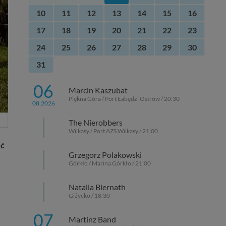
10
11
12
13
14
15
16
17
18
19
20
21
22
23
24
25
26
27
28
29
30
31
06
Marcin Kaszubat
Piękna Góra / Port Łabędzi Ostrów / 20:30
08.2026
The Nierobbers
Wilkasy / Port AZS Wilkasy / 21:00
eć
Grzegorz Polakowski
Górkło / Marina Górkło / 21:00
Natalia Biernath
Giżycko / 18:30
07
Martinz Band