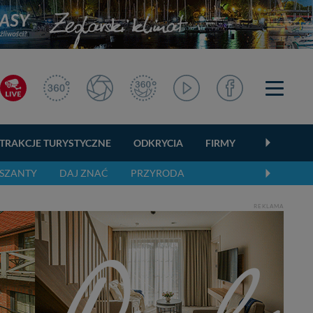
TRAKCJE TURYSTYCZNE
ODKRYCIA
FIRMY
OGŁOSZEN
SZANTY
DAJ ZNAĆ
PRZYRODA
REKLAMA