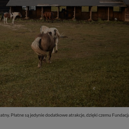
łatny. Płatne są jedynie dodatkowe atrakcje, dzięki czemu Fundacj