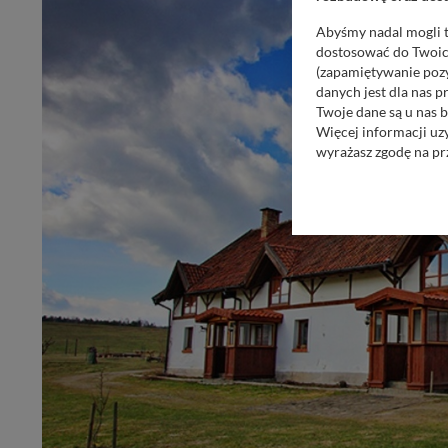
Abyśmy nadal mogli t
dostosować do Twoich
(zapamiętywanie pozy
danych jest dla nas 
Twoje dane są u nas b
Więcej informacji uz
wyrażasz zgodę na pr
Nasz serwis nie wyk
Wyjątkiem jest sytua
kontaktowego, przekaz
zasadach i funkcjona
Administratorem Twoi
11-500 Giżycko. Może
W każdej chwili może
przetwarzania. Pamię
informacji zawartych
przypadkach nie może
Dziękujemy, i życzmy