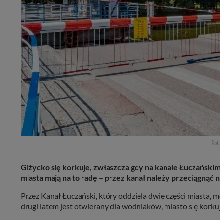
fot
Giżycko się korkuje, zwłaszcza gdy na kanale Łuczański
miasta mają na to radę – przez kanał należy przeciągnąć
Przez Kanał Łuczański, który oddziela dwie części miast
drugi latem jest otwierany dla wodniaków, miasto się korku