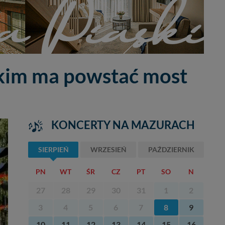
skim ma powstać most
KONCERTY NA MAZURACH
SIERPIEŃ
WRZESIEŃ
PAŹDZIERNIK
PN
WT
ŚR
CZ
PT
SO
N
27
28
29
30
31
1
2
3
4
5
6
7
8
9
10
11
12
13
14
15
16