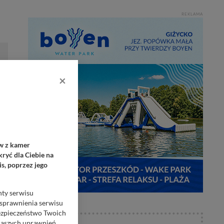
REKLAMA
×
ów z kamer
ryć dla Ciebie na
s, poprzez jego
nty serwisu
usprawnienia serwisu
Bezpieczeństwo Twoich
naszych uprawnień.