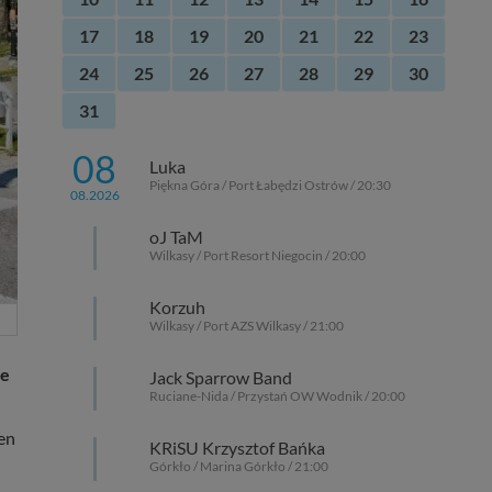
17
18
19
20
21
22
23
24
25
26
27
28
29
30
31
08
Luka
Piękna Góra / Port Łabędzi Ostrów / 20:30
08.2026
oJ TaM
Wilkasy / Port Resort Niegocin / 20:00
Korzuh
Wilkasy / Port AZS Wilkasy / 21:00
ze
Jack Sparrow Band
Ruciane-Nida / Przystań OW Wodnik / 20:00
en
KRiSU Krzysztof Bańka
Górkło / Marina Górkło / 21:00