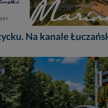
życku. Na kanale Łuczań