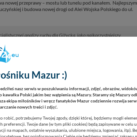
owa nowej przeprawy – mostu lub tunelu pod kanałem. Najlepszym
Łuczyńskiej i budowa nowej drogi od Alei Wojska Polskiego do ul.
listycznej analizy ruchu dla Giżycka, jako najkorzystniejszy
m na przedłużeniu ul. Łuczańskiej – mówi na łamach Gazety
ycka. - Następnie nowo wybudowana ulica prowadziłaby przez teren,
czałaby się w ul. Sikorskiego na wysokości nowo budowanego budynku
ośniku Mazur :)
niu ulic Aleja Wojska Polskiego – Łuczańska do skrzyżowania ulic
iedziłeś nasz serwis w poszukiwaniu informacji, zdjęć, obrazów, widok
 kawałka Polski jakim bez wątpienia są Mazury. Staramy się Mazury odk
za ekipa miłośników i wręcz fanatyków Mazur codziennie rozwija serwi
ności powinna jednak być przebudowana ulica Obwodowa do układu
rczanie nowych treści i zdj
ęć.
rz Iwaszkiewicz. - Bez tego budowa lokalnego mostu na
o robić, potrzebujemy Twojej zgody, dzięki której, będziemy mogli eleme
wypełniła się ruchem przy zakorkowanej obwodnicy i przejazd
 preferencji. Twoje dane (w tym pliki cookies) będą zapisywane w celu 
cji na mapach, ostatnie wyszukania, ulubione miejsca, logowania, itp). 
priorytetowe, bez poinformowania Ciebie nie będziemy zmieniać zakresu 