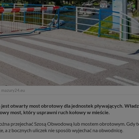
. mazury24.eu
m jest otwarty most obrotowy dla jednostek pływających. Wład
 nowy most, który usprawni ruch kołowy w mieście.
a, można przejechać Szosą Obwodową lub mostem obrotowym. Gdy t
je, a z bocznych uliczek nie sposób wyjechać na obwodnicę.