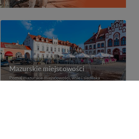
Mazurskie miejscowości
Poznaj mazurskie miejscowości, wsie i siedliska