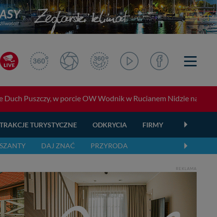
e Duch Puszczy, w porcie OW Wodnik w Rucianem Nidzie nad jezior
TRAKCJE TURYSTYCZNE
ODKRYCIA
FIRMY
OGŁOSZEN
SZANTY
DAJ ZNAĆ
PRZYRODA
REKLAMA