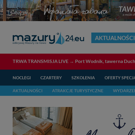
AKTUALNOŚCI
TRWA TRANSMISJA LIVE →
Port Wodnik, tawerna Duch 
NOCLEGI
CZARTERY
SZKOLENIA
OFERTY SPECJ
AKTUALNOŚCI
ATRAKCJE TURYSTYCZNE
WYDARZEN