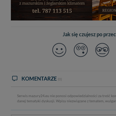
Jak się czujesz po prze
KOMENTARZE
(0)
Serwis mazury24.eu nie ponosi odpowiedzialności za treść ko
danej tematyki dyskusji. Wpisy niezwiązane z tematem, wulga