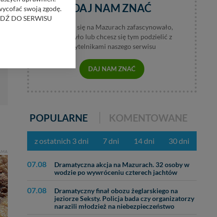
DAJ NAM ZNAĆ
 wycofać swoją zgodę.
RZEJDŹ DO SERWISU
Jeśli coś się na Mazurach zafascynowało,
wzburzyło lub chcesz się tym podzielić z
bom trzecim.
czytelnikami naszego serwisu
anych z formularza
ięcej informacji o
DAJ NAM ZNAĆ
bą ul. Wiejska 17,
POPULARNE
KOMENTOWANE
ęcia, zabronić ich
praw w odniesieniu do
lików - w pewnych
z ostatnich 3 dni
7 dni
14 dni
30 dni
AMA
07.08
Dramatyczna akcja na Mazurach. 32 osoby w
wodzie po wywróceniu czterech jachtów
07.08
Dramatyczny finał obozu żeglarskiego na
jeziorze Seksty. Policja bada czy organizatorzy
narazili młodzież na niebezpieczeństwo