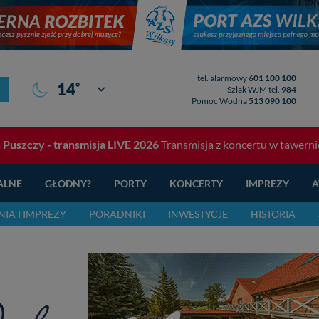
tel. alarmowy
601 100 100
°
14
Giżycko
Szlak WJM tel.
984
Pomoc Wodna
513 090 100
Puszczy - transmisja LIVE 2026
Transmisja z koncertu w tawerni
ALNE
GŁODNY?
PORTY
KONCERTY
IMPREZY
A
IA I IMPREZY
PORADNIKI
INWESTYCJE
HISTORIA