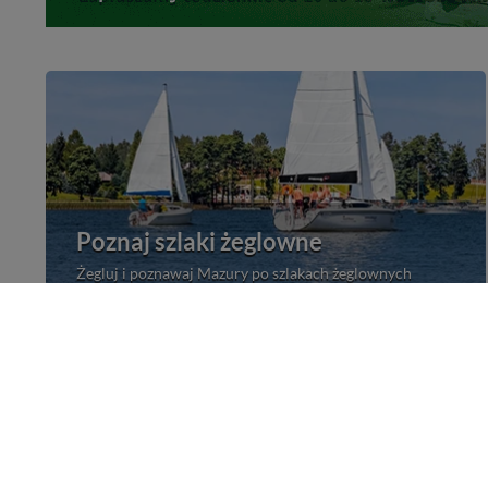
Poznaj szlaki żeglowne
Żegluj i poznawaj Mazury po szlakach żeglownych