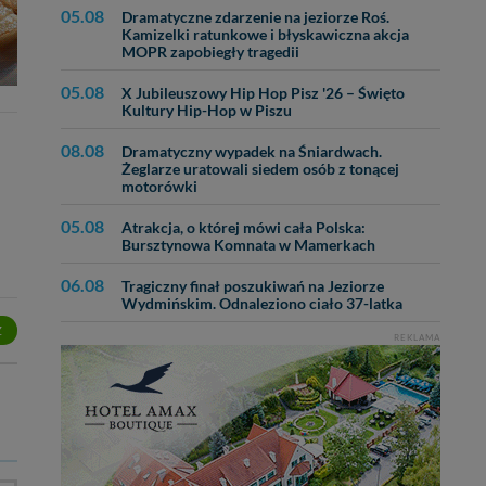
05.08
Dramatyczne zdarzenie na jeziorze Roś.
Kamizelki ratunkowe i błyskawiczna akcja
MOPR zapobiegły tragedii
05.08
X Jubileuszowy Hip Hop Pisz '26 – Święto
Kultury Hip-Hop w Piszu
08.08
Dramatyczny wypadek na Śniardwach.
Żeglarze uratowali siedem osób z tonącej
motorówki
05.08
Atrakcja, o której mówi cała Polska:
Bursztynowa Komnata w Mamerkach
06.08
Tragiczny finał poszukiwań na Jeziorze
Wydmińskim. Odnaleziono ciało 37-latka
Z
REKLAMA