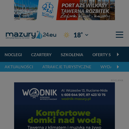
°
18
Giżycko
NOCLEGI
CZARTERY
SZKOLENIA
OFERTY SPECJALN
AKTUALNOŚCI
ATRAKCJE TURYSTYCZNE
WYDARZENIA 
REKLAMA