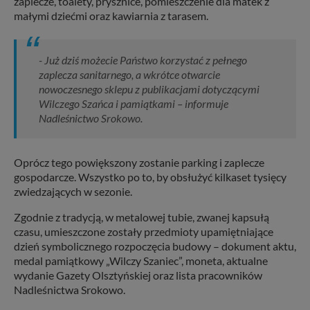
zaplecze, toalety, prysznice, pomieszczenie dla matek z
małymi dziećmi oraz kawiarnia z tarasem.
- Już dziś możecie Państwo korzystać z pełnego
zaplecza sanitarnego, a wkrótce otwarcie
nowoczesnego sklepu z publikacjami dotyczącymi
Wilczego Szańca i pamiątkami – informuje
Nadleśnictwo Srokowo.
Oprócz tego powiększony zostanie parking i zaplecze
gospodarcze. Wszystko po to, by obsłużyć kilkaset tysięcy
zwiedzających w sezonie.
Zgodnie z tradycją, w metalowej tubie, zwanej kapsułą
czasu, umieszczone zostały przedmioty upamiętniające
dzień symbolicznego rozpoczęcia budowy – dokument aktu,
medal pamiątkowy „Wilczy Szaniec”, moneta, aktualne
wydanie Gazety Olsztyńskiej oraz lista pracowników
Nadleśnictwa Srokowo.