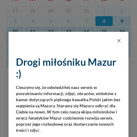
27
28
29
30
31
1
2
3
4
5
6
7
8
9
10
11
12
13
14
15
16
×
17
18
19
20
21
22
23
24
25
26
27
28
29
30
Drogi miłośniku Mazur
31
:)
08
Luka
Piękna Góra / Port Łabędzi Ostrów / 20:30
08.2026
Cieszymy się, że odwiedziłeś nasz serwis w
poszukiwaniu informacji, zdjęć, obrazów, widoków z
oJ TaM
kamer dotyczących pięknego kawałka Polski jakim bez
Wilkasy / Port Resort Niegocin / 20:00
wątpienia są Mazury. Staramy się Mazury odkryć dla
Ciebie na nowo. W tym celu nasza ekipa miłośników i
Korzuh
wręcz fanatyków Mazur codziennie rozwija serwis,
Wilkasy / Port AZS Wilkasy / 21:00
poprzez jego rozbudowę oraz dostarczanie nowych
treści i zdj
ęć.
Jack Sparrow Band