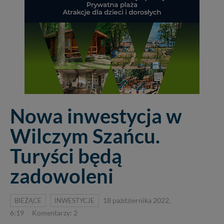
Nowa inwestycja w
Wilczym Szańcu.
Turyści będą
zadowoleni
BIEŻĄCE
INWESTYCJE
18 października 2022,
6:19
Komentarzy: 2