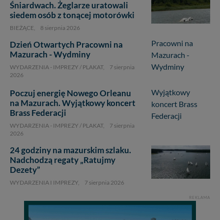
Śniardwach. Żeglarze uratowali
siedem osób z tonącej motorówki
BIEŻĄCE,
8 sierpnia 2026
Dzień Otwartych Pracowni na
Mazurach - Wydminy
WYDARZENIA - IMPREZY / PLAKAT,
7 sierpnia
2026
Poczuj energię Nowego Orleanu
na Mazurach. Wyjątkowy koncert
Brass Federacji
WYDARZENIA - IMPREZY / PLAKAT,
7 sierpnia
2026
24 godziny na mazurskim szlaku.
Nadchodzą regaty „Ratujmy
1
Dezety”
WYDARZENIA I IMPREZY,
7 sierpnia 2026
REKLAMA