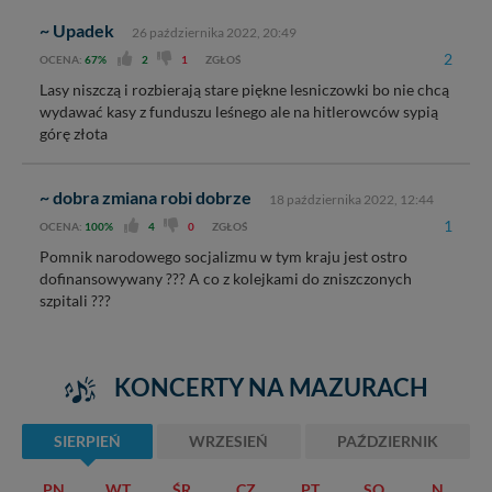
~ Upadek
26 października 2022, 20:49
2
OCENA:
67%
2
1
ZGŁOŚ
Lasy niszczą i rozbierają stare piękne lesniczowki bo nie chcą
wydawać kasy z funduszu leśnego ale na hitlerowców sypią
górę złota
~ dobra zmiana robi dobrze
18 października 2022, 12:44
1
OCENA:
100%
4
0
ZGŁOŚ
Pomnik narodowego socjalizmu w tym kraju jest ostro
dofinansowywany ??? A co z kolejkami do zniszczonych
szpitali ???
KONCERTY NA MAZURACH
SIERPIEŃ
WRZESIEŃ
PAŹDZIERNIK
PN
WT
ŚR
CZ
PT
SO
N