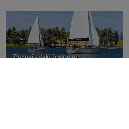
Poznaj szlaki żeglowne
Żegluj i poznawaj Mazury po szlakach żeglownych
Rejsy statkami po Mazurach