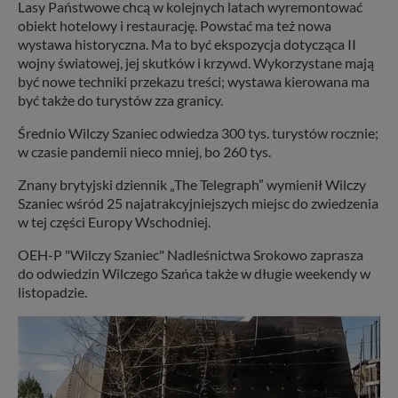
Lasy Państwowe chcą w kolejnych latach wyremontować
obiekt hotelowy i restaurację. Powstać ma też nowa
wystawa historyczna. Ma to być ekspozycja dotycząca II
wojny światowej, jej skutków i krzywd. Wykorzystane mają
być nowe techniki przekazu treści; wystawa kierowana ma
być także do turystów zza granicy.
Średnio Wilczy Szaniec odwiedza 300 tys. turystów rocznie;
w czasie pandemii nieco mniej, bo 260 tys.
Znany brytyjski dziennik „The Telegraph” wymienił Wilczy
Szaniec wśród 25 najatrakcyjniejszych miejsc do zwiedzenia
w tej części Europy Wschodniej.
OEH-P "Wilczy Szaniec" Nadleśnictwa Srokowo zaprasza
do odwiedzin Wilczego Szańca także w długie weekendy w
listopadzie.