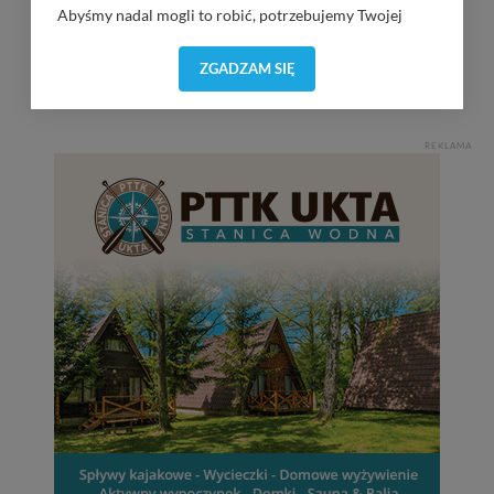
Abyśmy nadal mogli to robić, potrzebujemy Twojej
Ruciane-Nida / Przystań OW Wodnik / 20:00
zgody, dzięki której, będziemy mogli elementy serwisu
dostosować do Twoich preferencji. Twoje dane (w tym
ZGADZAM SIĘ
KRiSU Krzysztof Bańka
pliki cookies) będą zapisywane w celu usprawnienia
Górkło / Marina Górkło / 21:00
serwisu (zapamiętywanie pozycji na mapach, ostatnie
wyszukania, ulubione miejsca, logowania, itp).
Bezpieczeństwo Twoich danych jest dla nas
REKLAMA
priorytetowe, bez poinformowania Ciebie nie będziemy
zmieniać zakresu naszych uprawnień. Twoje dane są u
nas bezpieczne, jeśli masz wątpliwości co do naszych
intencji, zawsze możesz wycofać swoją zgodę. Więcej
informacji uzyskach w naszej
Polityce Prywatności
.
Klikając znak X lub przycisk PRZEJDŹ DO SERWISU
wyrażasz zgodę na przetwarzanie Twoich danych.
Nasz serwis nie wykorzystuje oraz nie udostępnia
Twoich danych innym podmiotom oraz osobom
trzecim. Wyjątkiem jest sytuacja, gdy przekazanie
Twoich danych jest elementem usługi (przekazanie
danych z formularza kontaktowego, przekazanie danych
w przypadku rezerwacji usług typu: nocleg, czartery,
itp). Więcej informacji o zasadach i funkcjonalności