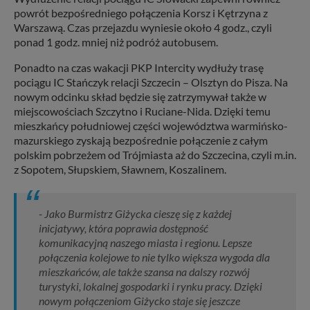
powrót bezpośredniego połączenia Korsz i Kętrzyna z
Warszawą. Czas przejazdu wyniesie około 4 godz., czyli
ponad 1 godz. mniej niż podróż autobusem.
Ponadto na czas wakacji PKP Intercity wydłuży trasę
pociągu IC Stańczyk relacji Szczecin – Olsztyn do Pisza. Na
nowym odcinku skład będzie się zatrzymywał także w
miejscowościach Szczytno i Ruciane-Nida. Dzięki temu
mieszkańcy południowej części województwa warmińsko-
mazurskiego zyskają bezpośrednie połączenie z całym
polskim pobrzeżem od Trójmiasta aż do Szczecina, czyli m.in.
z Sopotem, Słupskiem, Sławnem, Koszalinem.
- Jako Burmistrz Giżycka cieszę się z każdej
inicjatywy, która poprawia dostępność
komunikacyjną naszego miasta i regionu. Lepsze
połączenia kolejowe to nie tylko większa wygoda dla
mieszkańców, ale także szansa na dalszy rozwój
turystyki, lokalnej gospodarki i rynku pracy. Dzięki
nowym połączeniom Giżycko staje się jeszcze