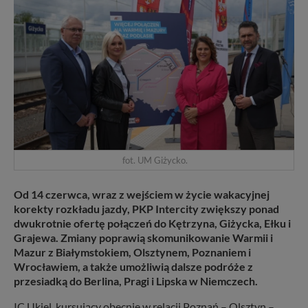
fot. UM Giżycko.
Od 14 czerwca, wraz z wejściem w życie wakacyjnej
korekty rozkładu jazdy, PKP Intercity zwiększy ponad
dwukrotnie ofertę połączeń do Kętrzyna, Giżycka, Ełku i
Grajewa. Zmiany poprawią skomunikowanie Warmii i
Mazur z Białymstokiem, Olsztynem, Poznaniem i
Wrocławiem, a także umożliwią dalsze podróże z
przesiadką do Berlina, Pragi i Lipska w Niemczech.
IC Ukiel, kursujący obecnie w relacji Poznań – Olsztyn –