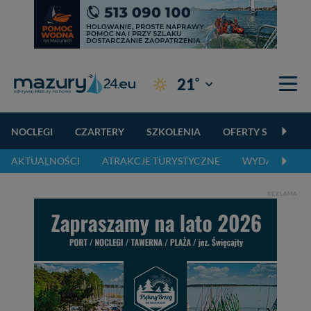
°
21
Giżycko
NOCLEGI
CZARTERY
SZKOLENIA
OFERTY SPECJALN
AKTUALNOŚCI
ATRAKCJE TURYSTYCZNE
WYDARZENIA 
REKLAMA