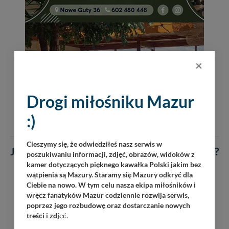
×
Drogi miłośniku Mazur
:)
Cieszymy się, że odwiedziłeś nasz serwis w
Jak się czujesz po przeczytaniu tego artykułu ?
poszukiwaniu informacji, zdjęć, obrazów, widoków z
kamer dotyczących pięknego kawałka Polski jakim bez
Głosów: 1
wątpienia są Mazury. Staramy się Mazury odkryć dla
Ciebie na nowo. W tym celu nasza ekipa miłośników i
wręcz fanatyków Mazur codziennie rozwija serwis,
poprzez jego rozbudowę oraz dostarczanie nowych
treści i zdj
ęć.