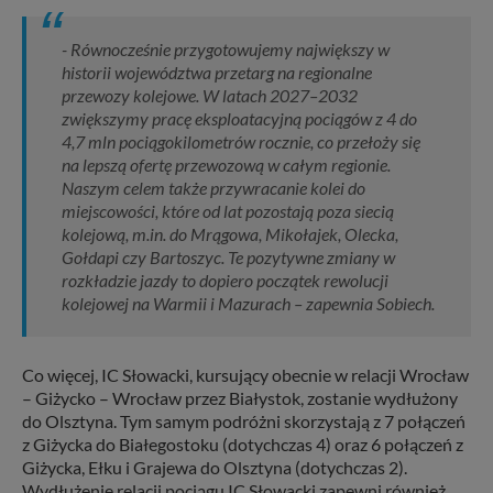
- Równocześnie przygotowujemy największy w
historii województwa przetarg na regionalne
przewozy kolejowe. W latach 2027–2032
zwiększymy pracę eksploatacyjną pociągów z 4 do
4,7 mln pociągokilometrów rocznie, co przełoży się
na lepszą ofertę przewozową w całym regionie.
Naszym celem także przywracanie kolei do
miejscowości, które od lat pozostają poza siecią
kolejową, m.in. do Mrągowa, Mikołajek, Olecka,
Gołdapi czy Bartoszyc. Te pozytywne zmiany w
rozkładzie jazdy to dopiero początek rewolucji
kolejowej na Warmii i Mazurach – zapewnia Sobiech.
Co więcej, IC Słowacki, kursujący obecnie w relacji Wrocław
– Giżycko – Wrocław przez Białystok, zostanie wydłużony
do Olsztyna. Tym samym podróżni skorzystają z 7 połączeń
z Giżycka do Białegostoku (dotychczas 4) oraz 6 połączeń z
Giżycka, Ełku i Grajewa do Olsztyna (dotychczas 2).
Wydłużenie relacji pociągu IC Słowacki zapewni również