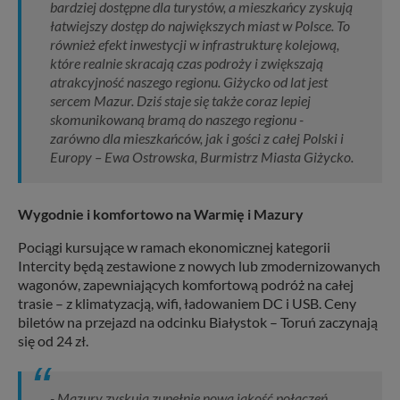
bardziej dostępne dla turystów, a mieszkańcy zyskują
łatwiejszy dostęp do największych miast w Polsce. To
również efekt inwestycji w infrastrukturę kolejową,
które realnie skracają czas podroży i zwiększają
atrakcyjność naszego regionu. Giżycko od lat jest
sercem Mazur. Dziś staje się także coraz lepiej
skomunikowaną bramą do naszego regionu -
zarówno dla mieszkańców, jak i gości z całej Polski i
Europy – Ewa Ostrowska, Burmistrz Miasta Giżycko.
Wygodnie i komfortowo na Warmię i Mazury
Pociągi kursujące w ramach ekonomicznej kategorii
Intercity będą zestawione z nowych lub zmodernizowanych
wagonów, zapewniających komfortową podróż na całej
trasie – z klimatyzacją, wifi, ładowaniem DC i USB. Ceny
biletów na przejazd na odcinku Białystok – Toruń zaczynają
się od 24 zł.
- Mazury zyskują zupełnie nową jakość połączeń