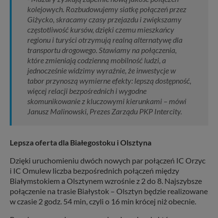
kolejowych. Rozbudowujemy siatkę połączeń przez
Giżycko, skracamy czasy przejazdu i zwiększamy
częstotliwość kursów, dzięki czemu mieszkańcy
regionu i turyści otrzymują realną alternatywę dla
transportu drogowego. Stawiamy na połączenia,
które zmieniają codzienną mobilność ludzi, a
jednocześnie widzimy wyraźnie, że inwestycje w
tabor przynoszą wymierne efekty: lepszą dostępność,
więcej relacji bezpośrednich i wygodne
skomunikowanie z kluczowymi kierunkami – mówi
Janusz Malinowski, Prezes Zarządu PKP Intercity.
Lepsza oferta dla Białegostoku i Olsztyna
Dzięki uruchomieniu dwóch nowych par połączeń IC Orzyc
i IC Omulew liczba bezpośrednich połączeń między
Białymstokiem a Olsztynem wzrośnie z 2 do 8. Najszybsze
połączenie na trasie Białystok – Olsztyn będzie realizowane
w czasie 2 godz. 54 min, czyli o 16 min krócej niż obecnie.