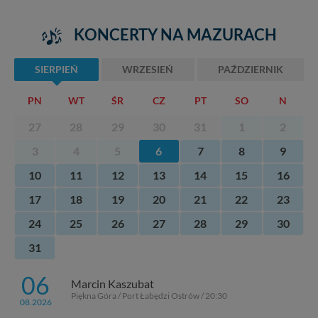
Administratorem Twoich danych jest: Agencja
KONCERTY NA MAZURACH
Reklamowa Kreacja Monika Borkowska, z siedzibą ul.
Wiejska 17, 11-500 Giżycko. Możesz z nami
skontaktować się za pośrednictwem tej
strony
.
SIERPIEŃ
WRZESIEŃ
PAŹDZIERNIK
W każdej chwili możesz: zażądać dostępu do swoich
PN
WT
ŚR
CZ
PT
SO
N
danych, zażądać ich poprawienia lub usunięcia,
zabronić ich przetwarzania. Pamiętaj jednak, że nie
27
28
29
30
31
1
2
zawsze jest możliwe techniczne zrealizowanie Twoich
praw w odniesieniu do informacji zawartych w plikach
3
4
5
6
7
8
9
cookies. Twoja przeglądarka umożliwia Ci skasowanie
10
11
12
13
14
15
16
tych plików - w pewnych przypadkach nie możemy tego
zrobić za Ciebie.
17
18
19
20
21
22
23
Dziękujemy, i życzmy miłego odkrywania Mazur na
24
25
26
27
28
29
30
nowo...
31
06
Marcin Kaszubat
Piękna Góra / Port Łabędzi Ostrów / 20:30
08.2026