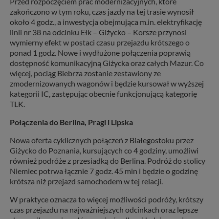
Przed rozpoczęciem prac modernizacyjnych, które
zakończono w tym roku, czas jazdy na tej trasie wynosił
około 4 godz., a inwestycja obejmująca m.in. elektryfikację
linii nr 38 na odcinku Ełk – Giżycko – Korsze przynosi
wymierny efekt w postaci czasu przejazdu krótszego o
ponad 1 godz. Nowe i wydłużone połączenia poprawią
dostępność komunikacyjną Giżycka oraz całych Mazur. Co
więcej, pociąg Biebrza zostanie zestawiony ze
zmodernizowanych wagonów i będzie kursował w wyższej
kategorii IC, zastępując obecnie funkcjonującą kategorię
TLK.
Połączenia do Berlina, Pragi i Lipska
Nowa oferta cyklicznych połączeń z Białegostoku przez
Giżycko do Poznania, kursujących co 4 godziny, umożliwi
również podróże z przesiadką do Berlina. Podróż do stolicy
Niemiec potrwa łącznie 7 godz. 45 min i będzie o godzinę
krótsza niż przejazd samochodem w tej relacji.
W praktyce oznacza to więcej możliwości podróży, krótszy
czas przejazdu na najważniejszych odcinkach oraz lepsze