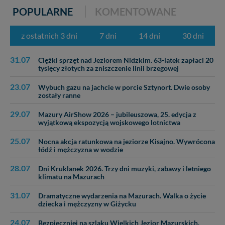
POPULARNE
KOMENTOWANE
z ostatnich 3 dni
7 dni
14 dni
30 dni
31.07
Ciężki sprzęt nad Jeziorem Nidzkim. 63-latek zapłaci 20
tysięcy złotych za zniszczenie linii brzegowej
23.07
Wybuch gazu na jachcie w porcie Sztynort. Dwie osoby
zostały ranne
29.07
Mazury AirShow 2026 – jubileuszowa, 25. edycja z
wyjątkową ekspozycją wojskowego lotnictwa
25.07
Nocna akcja ratunkowa na jeziorze Kisajno. Wywrócona
łódź i mężczyzna w wodzie
28.07
Dni Kruklanek 2026. Trzy dni muzyki, zabawy i letniego
klimatu na Mazurach
31.07
Dramatyczne wydarzenia na Mazurach. Walka o życie
dziecka i mężczyzny w Giżycku
24.07
Bezpieczniej na szlaku Wielkich Jezior Mazurskich.