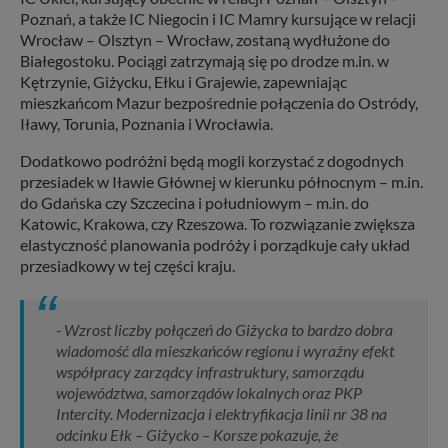
Poznań, a także IC Niegocin i IC Mamry kursujące w relacji
Wrocław – Olsztyn – Wrocław, zostaną wydłużone do
Białegostoku. Pociągi zatrzymają się po drodze m.in. w
Kętrzynie, Giżycku, Ełku i Grajewie, zapewniając
mieszkańcom Mazur bezpośrednie połączenia do Ostródy,
Iławy, Torunia, Poznania i Wrocławia.
Dodatkowo podróżni będą mogli korzystać z dogodnych
przesiadek w Iławie Głównej w kierunku północnym – m.in.
do Gdańska czy Szczecina i południowym – m.in. do
Katowic, Krakowa, czy Rzeszowa. To rozwiązanie zwiększa
elastyczność planowania podróży i porządkuje cały układ
przesiadkowy w tej części kraju.
- Wzrost liczby połączeń do Giżycka to bardzo dobra
wiadomość dla mieszkańców regionu i wyraźny efekt
współpracy zarządcy infrastruktury, samorządu
województwa, samorządów lokalnych oraz PKP
Intercity. Modernizacja i elektryfikacja linii nr 38 na
odcinku Ełk – Giżycko – Korsze pokazuje, że