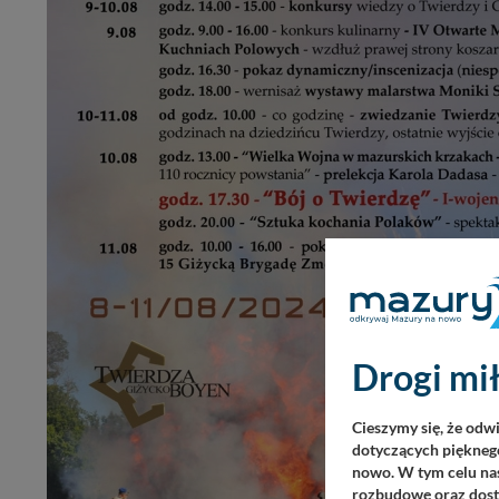
Drogi mił
Cieszymy się, że odw
dotyczących pięknego
nowo. W tym celu nas
rozbudowę oraz dosta