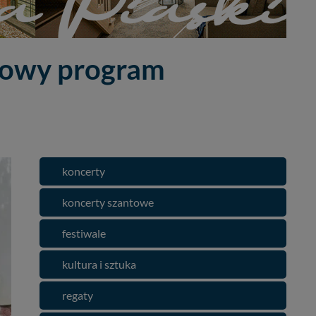
łowy program
koncerty
koncerty szantowe
festiwale
kultura i sztuka
regaty