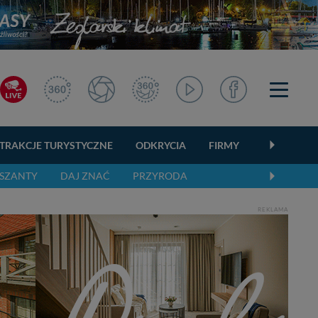
TRAKCJE TURYSTYCZNE
ODKRYCIA
FIRMY
OGŁOSZEN
SZANTY
DAJ ZNAĆ
PRZYRODA
REKLAMA