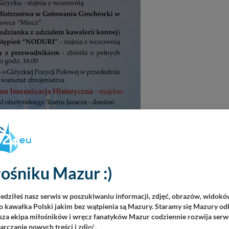
ośniku Mazur :)
iedziłeś nasz serwis w poszukiwaniu informacji, zdjęć, obrazów, widok
 kawałka Polski jakim bez wątpienia są Mazury. Staramy się Mazury odk
za ekipa miłośników i wręcz fanatyków Mazur codziennie rozwija serwi
rczanie nowych treści i zdj
ęć.