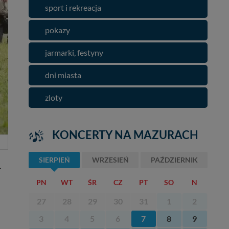
sport i rekreacja
pokazy
jarmarki, festyny
dni miasta
zloty
KONCERTY NA MAZURACH
SIERPIEŃ
WRZESIEŃ
PAŹDZIERNIK
–
PN
WT
ŚR
CZ
PT
SO
N
27
28
29
30
31
1
2
3
4
5
6
7
8
9