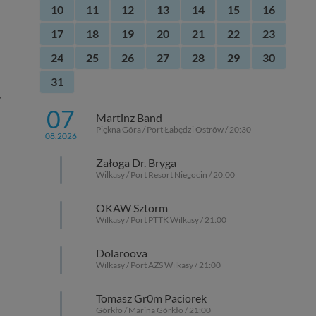
10
11
12
13
14
15
16
17
18
19
20
21
22
23
24
25
26
27
28
29
30
31
,
07
Martinz Band
Piękna Góra / Port Łabędzi Ostrów / 20:30
08.2026
Załoga Dr. Bryga
Wilkasy / Port Resort Niegocin / 20:00
OKAW Sztorm
Wilkasy / Port PTTK Wilkasy / 21:00
Dolaroova
Wilkasy / Port AZS Wilkasy / 21:00
Tomasz Gr0m Paciorek
Górkło / Marina Górkło / 21:00