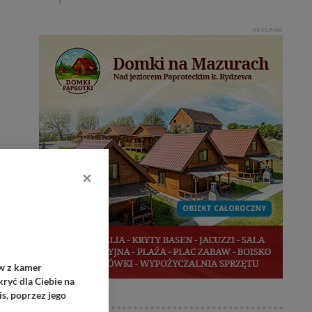
REKLAMA
×
ów z kamer
ryć dla Ciebie na
s, poprzez jego