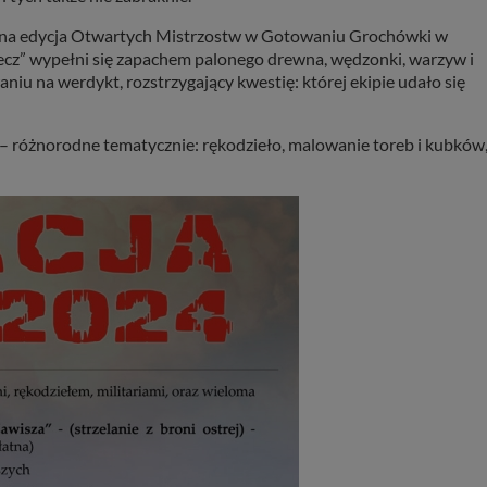
ejna edycja Otwartych Mistrzostw w Gotowaniu Grochówki w
ecz” wypełni się zapachem palonego drewna, wędzonki, warzyw i
iu na werdykt, rozstrzygający kwestię: której ekipie udało się
 różnorodne tematycznie: rękodzieło, malowanie toreb i kubków