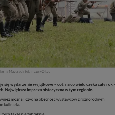
ku na Mazurach. fot. mazury24.eu
je się wydarzenie wyjątkowe – coś, na co wielu czeka cały rok 
h. Największa impreza historyczna w tym regionie.
również można liczyć na obecność wystawców z różnorodnym
e kulinaria.
 tych także nie zabraknie.