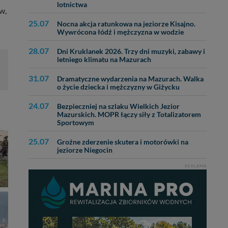
lotnictwa
w,
25.07
Nocna akcja ratunkowa na jeziorze Kisajno.
Wywrócona łódź i mężczyzna w wodzie
28.07
Dni Kruklanek 2026. Trzy dni muzyki, zabawy i
letniego klimatu na Mazurach
31.07
Dramatyczne wydarzenia na Mazurach. Walka
o życie dziecka i mężczyzny w Giżycku
24.07
Bezpieczniej na szlaku Wielkich Jezior
Mazurskich. MOPR łączy siły z Totalizatorem
Sportowym
25.07
Groźne zderzenie skutera i motorówki na
jeziorze Niegocin
REKLAMA