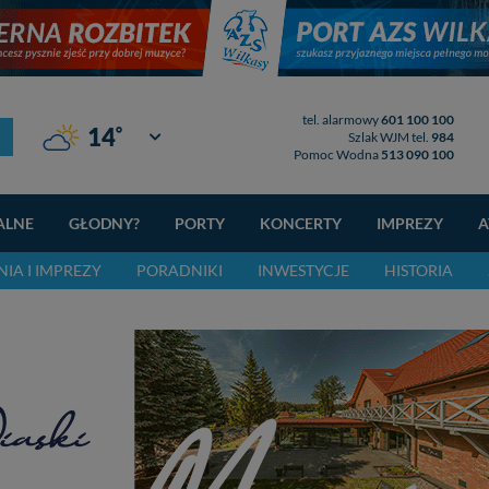
tel. alarmowy
601 100 100
°
14
Giżycko
Szlak WJM tel.
984
Pomoc Wodna
513 090 100
ALNE
GŁODNY?
PORTY
KONCERTY
IMPREZY
A
IA I IMPREZY
PORADNIKI
INWESTYCJE
HISTORIA