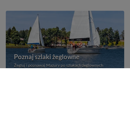
Poznaj szlaki żeglowne
Żegluj i poznawaj Mazury po szlakach żeglownych
Rejsy statkami po Mazurach