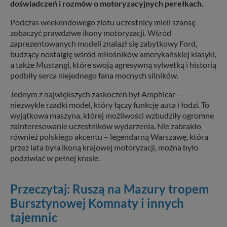
doświadczeń i rozmów o motoryzacyjnych perełkach.
Podczas weekendowego zlotu uczestnicy mieli szansę
zobaczyć prawdziwe ikony motoryzacji. Wśród
zaprezentowanych modeli znalazł się zabytkowy Ford,
budzący nostalgię wśród miłośników amerykańskiej klasyki,
a także Mustangi, które swoją agresywną sylwetką i historią
podbiły serca niejednego fana mocnych silników.
Jednym z największych zaskoczeń był Amphicar –
niezwykle rzadki model, który łączy funkcję auta i łodzi. To
wyjątkowa maszyna, której możliwości wzbudziły ogromne
zainteresowanie uczestników wydarzenia. Nie zabrakło
również polskiego akcentu – legendarną Warszawę, która
przez lata była ikoną krajowej motoryzacji, można było
podziwiać w pełnej krasie.
Przeczytaj: Ruszą na Mazury tropem
Bursztynowej Komnaty i innych
tajemnic