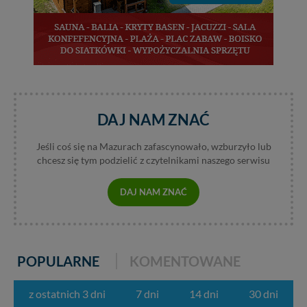
praw w odniesieniu do informacji zawartych w plikach
cookies. Twoja przeglądarka umożliwia Ci skasowanie
tych plików - w pewnych przypadkach nie możemy tego
zrobić za Ciebie.
Dziękujemy, i życzmy miłego odkrywania Mazur na
nowo...
DAJ NAM ZNAĆ
Jeśli coś się na Mazurach zafascynowało, wzburzyło lub
chcesz się tym podzielić z czytelnikami naszego serwisu
DAJ NAM ZNAĆ
POPULARNE
KOMENTOWANE
z ostatnich 3 dni
7 dni
14 dni
30 dni