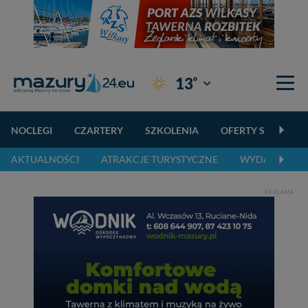
°
13
Giżycko
NOCLEGI
CZARTERY
SZKOLENIA
OFERTY SPECJALN
AKTUALNOŚCI
ATRAKCJE TURYSTYCZNE
WYDARZENIA 
REKLAMA