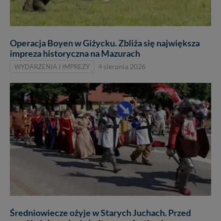
Operacja Boyen w Giżycku. Zbliża się największa
impreza historyczna na Mazurach
WYDARZENIA I IMPREZY
4 sierpnia 2026
Średniowiecze ożyje w Starych Juchach. Przed