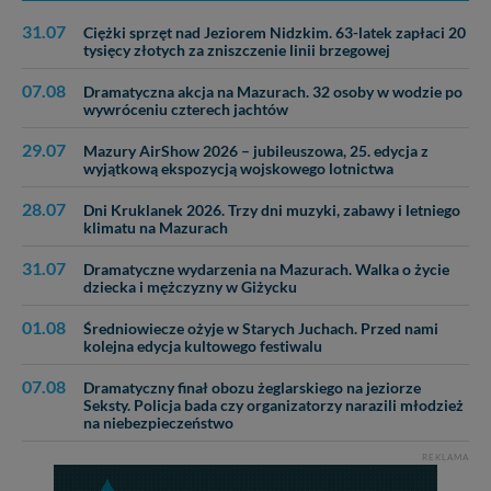
31.07
Ciężki sprzęt nad Jeziorem Nidzkim. 63-latek zapłaci 20
tysięcy złotych za zniszczenie linii brzegowej
07.08
Dramatyczna akcja na Mazurach. 32 osoby w wodzie po
wywróceniu czterech jachtów
29.07
Mazury AirShow 2026 – jubileuszowa, 25. edycja z
wyjątkową ekspozycją wojskowego lotnictwa
28.07
Dni Kruklanek 2026. Trzy dni muzyki, zabawy i letniego
klimatu na Mazurach
31.07
Dramatyczne wydarzenia na Mazurach. Walka o życie
dziecka i mężczyzny w Giżycku
01.08
Średniowiecze ożyje w Starych Juchach. Przed nami
kolejna edycja kultowego festiwalu
07.08
Dramatyczny finał obozu żeglarskiego na jeziorze
Seksty. Policja bada czy organizatorzy narazili młodzież
na niebezpieczeństwo
REKLAMA