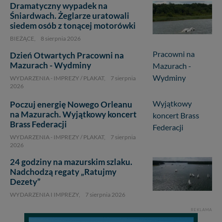
Dramatyczny wypadek na
Śniardwach. Żeglarze uratowali
siedem osób z tonącej motorówki
BIEŻĄCE,
8 sierpnia 2026
Dzień Otwartych Pracowni na
Mazurach - Wydminy
WYDARZENIA - IMPREZY / PLAKAT,
7 sierpnia
2026
Poczuj energię Nowego Orleanu
na Mazurach. Wyjątkowy koncert
Brass Federacji
WYDARZENIA - IMPREZY / PLAKAT,
7 sierpnia
2026
24 godziny na mazurskim szlaku.
Nadchodzą regaty „Ratujmy
1
Dezety”
WYDARZENIA I IMPREZY,
7 sierpnia 2026
REKLAMA