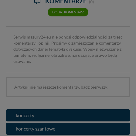
KOMENTARZE
(0)
DODAJ KOMENTARZ
Serwis mazury24.eu nie ponosi odpowiedzialności za treść
komentarzy i opinii. Prosimy o zamieszczanie komentarzy
dotyczących danej tematyki dyskusji. Wpisy niezwiązane z
tematem, wulgarne, obraźliwe, naruszające prawo będą
usuwane.
Artykuł nie ma jeszcze komentarzy, bądź pierwszy!
koncerty
koncerty szantowe