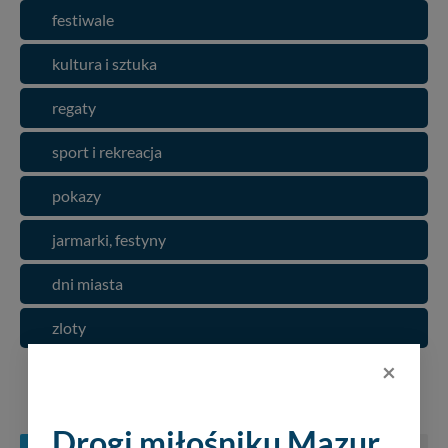
festiwale
kultura i sztuka
regaty
sport i rekreacja
pokazy
jarmarki, festyny
dni miasta
zloty
×
KONCERTY NA MAZURACH
Drogi miłośniku Mazur