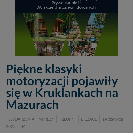
Piękne klasyki
motoryzacji pojawiły
się w Kruklankach na
Mazurach
WYDARZENIA I IMPREZY
ZLOTY
BIEŻĄCE
14 czerwca
2025, 8:44