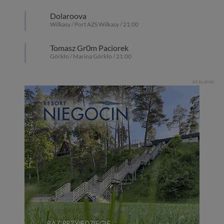
Dolaroova
Wilkasy / Port AZS Wilkasy / 21:00
Tomasz Gr0m Paciorek
Górkło / Marina Górkło / 21:00
REKLAMA