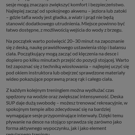
sesje mogą znacząco zwiększyć komfort i bezpieczeństwo.
Najlepiej zacząć od spokojnego akwenu – jeziora lub zatoki
– gdzie tafla wody jest gładka, a wiatr i prąd nie będą
stanowić dodatkowego utrudnienia. Miejsce powinno być
łatwo dostępne, z możliwością wejścia do wody z brzegu.
Na początek warto poświęcić 20–30 minut na zapoznanie
się z deską, naukę prawidłowego ustawienia stóp i balansu
ciała. Początkujący mogą zacząć od klęczenia na desce i
dopiero po kilku minutach przejść do pozycji stojącej. Warto
też zapoznać się z techniką wiosłowania – najlepiej uczyć się
pod okiem instruktora lub obejrzeć sprawdzone materiały
wideo pokazujące poprawną pracę rąk i całego ciała.
Z każdym kolejnym treningiem można wydłużać czas
spędzony na wodzie oraz zwiększać intensywność. Deska
SUP daje dużą swobodę – możesz trenować rekreacyjnie, w
spokojnym tempie albo zdecydować się na bardziej
wymagające sesje przypominające interwały. Dzięki temu
pływanie na desce na stojąco sprawdza się zarówno jako
forma aktywnego wypoczynku, jak i jako element
regularnego treningu.