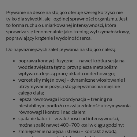
Pływanie na desce na stojąco oferuje szereg korzyści nie
tylko dla sylwetki, ale i ogólnej sprawności organizmu. Jest
to forma ruchu o umiarkowanej intensywności, która
sprawdza się fenomenalnie jako trening wytrzymałościowy,
poprawiający krążenie i wydolność serca.
Do najważniejszych zalet pływania na stojąco należą:
poprawa kondycji fizycznej – nawet krótka sesja na
wodzie zwiększa tętno, przyspiesza metabolizm i
wpływa na lepszą pracę układu oddechowego;
wzrost siły mięśniowej – dynamiczne wiosłowanie i
utrzymywanie pozycji stojącej wzmacnia mięśnie
całego ciała;
lepsza równowaga i koordynacja – trening na
niestabilnym podłożu rozwija zdolność utrzymywania
równowagi i kontroli nad ciałem;
spalanie kalorii – w zależności od intensywności,
można spalić nawet 400–700 kcal w ciągu godziny;
zmniejszenie napięcia i stresu – kontakt z wodą i