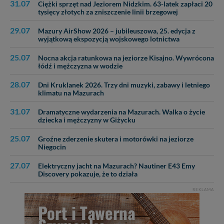
31.07
Ciężki sprzęt nad Jeziorem Nidzkim. 63-latek zapłaci 20
tysięcy złotych za zniszczenie linii brzegowej
29.07
Mazury AirShow 2026 – jubileuszowa, 25. edycja z
wyjątkową ekspozycją wojskowego lotnictwa
25.07
Nocna akcja ratunkowa na jeziorze Kisajno. Wywrócona
łódź i mężczyzna w wodzie
28.07
Dni Kruklanek 2026. Trzy dni muzyki, zabawy i letniego
klimatu na Mazurach
31.07
Dramatyczne wydarzenia na Mazurach. Walka o życie
dziecka i mężczyzny w Giżycku
25.07
Groźne zderzenie skutera i motorówki na jeziorze
Niegocin
27.07
Elektryczny jacht na Mazurach? Nautiner E43 Emy
Discovery pokazuje, że to działa
REKLAMA