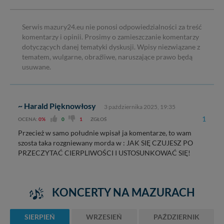
Serwis mazury24.eu nie ponosi odpowiedzialności za treść
komentarzy i opinii. Prosimy o zamieszczanie komentarzy
dotyczących danej tematyki dyskusji. Wpisy niezwiązane z
tematem, wulgarne, obraźliwe, naruszające prawo będą
usuwane.
~ Harald Pięknowłosy
3 października 2025, 19:35
1
OCENA:
0%
0
1
ZGŁOŚ
Przecież w samo południe wpisał ja komentarze, to wam
szosta taka rozgniewany morda w : JAK SIĘ CZUJESZ PO
PRZECZYTAĆ CIERPLIWOŚCI I USTOSUNKOWAĆ SIĘ!
KONCERTY NA MAZURACH
SIERPIEŃ
WRZESIEŃ
PAŹDZIERNIK