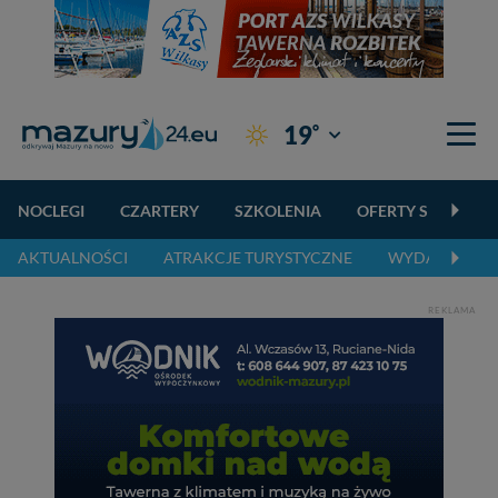
°
19
Giżycko
NOCLEGI
CZARTERY
SZKOLENIA
OFERTY SPECJALN
AKTUALNOŚCI
ATRAKCJE TURYSTYCZNE
WYDARZENIA 
REKLAMA