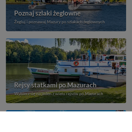
Poznaj szlaki żeglowne
Żegluj i poznawaj Mazury po szlakach żeglownych
Rejsy statkami po Mazurach
Wybierz się na jeden z wielu rejsów po Mazurach