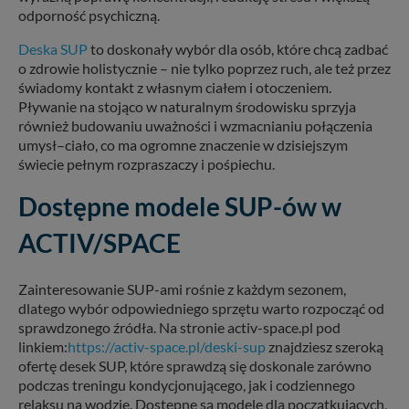
Twoich danych jest elementem usługi (przekazanie
odporność psychiczną.
danych z formularza kontaktowego, przekazanie danych
w przypadku rezerwacji usług typu: nocleg, czartery,
Deska SUP
to doskonały wybór dla osób, które chcą zadbać
itp). Więcej informacji o zasadach i funkcjonalności
o zdrowie holistycznie – nie tylko poprzez ruch, ale też przez
serwisu w
Regulaminie Serwisu
.
świadomy kontakt z własnym ciałem i otoczeniem.
Pływanie na stojąco w naturalnym środowisku sprzyja
Administratorem Twoich danych jest: Agencja
również budowaniu uważności i wzmacnianiu połączenia
Reklamowa Kreacja Monika Borkowska, z siedzibą ul.
umysł–ciało, co ma ogromne znaczenie w dzisiejszym
Wiejska 17, 11-500 Giżycko. Możesz z nami
świecie pełnym rozpraszaczy i pośpiechu.
skontaktować się za pośrednictwem tej
strony
.
Dostępne modele SUP-ów w
W każdej chwili możesz: zażądać dostępu do swoich
danych, zażądać ich poprawienia lub usunięcia,
ACTIV/SPACE
zabronić ich przetwarzania. Pamiętaj jednak, że nie
zawsze jest możliwe techniczne zrealizowanie Twoich
praw w odniesieniu do informacji zawartych w plikach
Zainteresowanie SUP-ami rośnie z każdym sezonem,
cookies. Twoja przeglądarka umożliwia Ci skasowanie
dlatego wybór odpowiedniego sprzętu warto rozpocząć od
tych plików - w pewnych przypadkach nie możemy tego
sprawdzonego źródła. Na stronie activ-space.pl pod
zrobić za Ciebie.
linkiem:
https://activ-space.pl/deski-sup
znajdziesz szeroką
Dziękujemy, i życzmy miłego odkrywania Mazur na
ofertę desek SUP, które sprawdzą się doskonale zarówno
nowo...
podczas treningu kondycjonującego, jak i codziennego
relaksu na wodzie. Dostępne są modele dla początkujących,