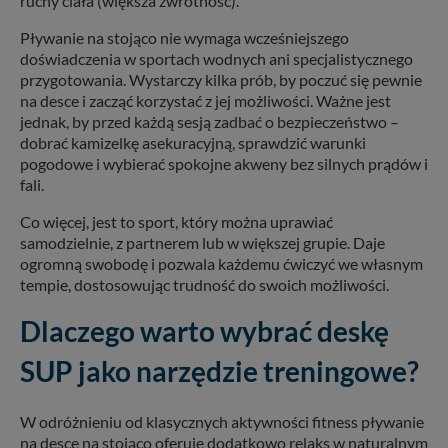
ruchy ciała (większa zwrotność).
Pływanie na stojąco nie wymaga wcześniejszego
doświadczenia w sportach wodnych ani specjalistycznego
przygotowania. Wystarczy kilka prób, by poczuć się pewnie
na desce i zacząć korzystać z jej możliwości. Ważne jest
jednak, by przed każdą sesją zadbać o bezpieczeństwo –
dobrać kamizelkę asekuracyjną, sprawdzić warunki
pogodowe i wybierać spokojne akweny bez silnych prądów i
fali.
Co więcej, jest to sport, który można uprawiać
samodzielnie, z partnerem lub w większej grupie. Daje
ogromną swobodę i pozwala każdemu ćwiczyć we własnym
tempie, dostosowując trudność do swoich możliwości.
Dlaczego warto wybrać deskę
SUP jako narzędzie treningowe?
W odróżnieniu od klasycznych aktywności fitness pływanie
na desce na stojąco oferuje dodatkowo relaks w naturalnym