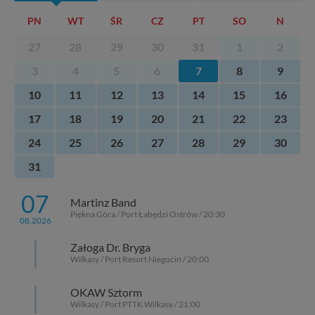
PN
WT
ŚR
CZ
PT
SO
N
27
28
29
30
31
1
2
3
4
5
6
7
8
9
10
11
12
13
14
15
16
17
18
19
20
21
22
23
24
25
26
27
28
29
30
31
07
Martinz Band
Piękna Góra / Port Łabędzi Ostrów / 20:30
08.2026
Załoga Dr. Bryga
Wilkasy / Port Resort Niegocin / 20:00
OKAW Sztorm
Wilkasy / Port PTTK Wilkasy / 21:00