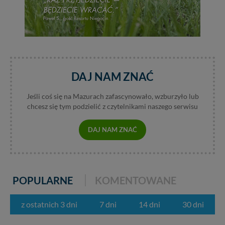
DAJ NAM ZNAĆ
Jeśli coś się na Mazurach zafascynowało, wzburzyło lub
chcesz się tym podzielić z czytelnikami naszego serwisu
DAJ NAM ZNAĆ
POPULARNE
KOMENTOWANE
z ostatnich 3 dni
7 dni
14 dni
30 dni