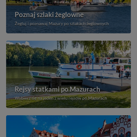
Poznaj szlaki żeglowne
Żegluj i poznawaj Mazury po szlakach żeglownych
Rejsy statkami po Mazurach
Wybierz się na jeden z wielu rejsów po Mazurach