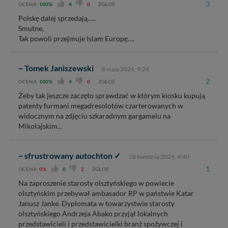
3
OCENA:
100%
4
0
ZGŁOŚ
Polskę dalej sprzedają…..
Smutne,
Tak powoli przejmuje Islam Europę….
~ Tomek Janiszewski
8 maja 2024, 9:24
2
OCENA:
100%
4
0
ZGŁOŚ
Żeby tak jeszcze zaczęto sprawdzać w którym kiosku kupują
patenty furmani megadresolotów czarterowanych w
widocznym na zdjęciu szkaradnym gargamelu na
Mikołajskim...
~ sfrustrowany autochton ✓
28 kwietnia 2024, 4:40
1
OCENA:
0%
0
2
ZGŁOŚ
Na zaproszenie starosty olsztyńskiego w powiecie
olsztyńskim przebywał ambasador RP w państwie Katar
Janusz Janke. Dyplomata w towarzystwie starosty
olsztyńskiego Andrzeja Abako przyjął lokalnych
przedstawicieli i przedstawicielki branż spożywczej i