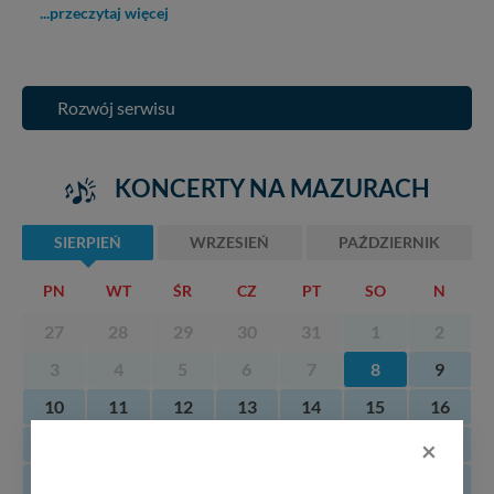
...przeczytaj więcej
Rozwój serwisu
KONCERTY NA MAZURACH
SIERPIEŃ
WRZESIEŃ
PAŹDZIERNIK
PN
WT
ŚR
CZ
PT
SO
N
27
28
29
30
31
1
2
3
4
5
6
7
8
9
10
11
12
13
14
15
16
17
18
19
20
21
22
23
×
24
25
26
27
28
29
30