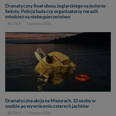
Dramatyczny finał obozu żeglarskiego na jeziorze
Seksty. Policja bada czy organizatorzy narazili
młodzież na niebezpieczeństwo
BIEŻĄCE
7 sierpnia 2026
Dramatyczna akcja na Mazurach. 32 osoby w
wodzie po wywróceniu czterech jachtów
BIEŻĄCE
7 sierpnia 2026