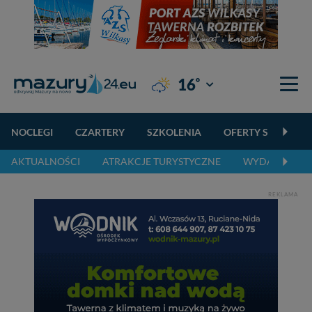
°
16
Giżycko
NOCLEGI
CZARTERY
SZKOLENIA
OFERTY SPECJALN
AKTUALNOŚCI
ATRAKCJE TURYSTYCZNE
WYDARZENIA 
REKLAMA