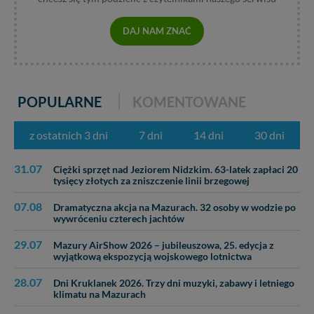
zabronić ich przetwarzania. Pamiętaj jednak, że nie
zawsze jest możliwe techniczne zrealizowanie Twoich
praw w odniesieniu do informacji zawartych w plikach
DAJ NAM ZNAĆ
cookies. Twoja przeglądarka umożliwia Ci skasowanie
tych plików - w pewnych przypadkach nie możemy tego
zrobić za Ciebie.
Dziękujemy, i życzmy miłego odkrywania Mazur na
POPULARNE
KOMENTOWANE
nowo...
z ostatnich 3 dni
7 dni
14 dni
30 dni
31.07
Ciężki sprzęt nad Jeziorem Nidzkim. 63-latek zapłaci 20
tysięcy złotych za zniszczenie linii brzegowej
07.08
Dramatyczna akcja na Mazurach. 32 osoby w wodzie po
wywróceniu czterech jachtów
29.07
Mazury AirShow 2026 – jubileuszowa, 25. edycja z
wyjątkową ekspozycją wojskowego lotnictwa
28.07
Dni Kruklanek 2026. Trzy dni muzyki, zabawy i letniego
klimatu na Mazurach