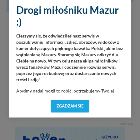
Drogi miłośniku Mazur
31
:)
08
Luka
Piękna Góra / Port Łabędzi Ostrów / 20:30
08.2026
Cieszymy się, że odwiedziłeś nasz serwis w
poszukiwaniu informacji, zdjęć, obrazów, widoków z
oJ TaM
kamer dotyczących pięknego kawałka Polski jakim bez
Wilkasy / Port Resort Niegocin / 20:00
wątpienia są Mazury. Staramy się Mazury odkryć dla
Ciebie na nowo. W tym celu nasza ekipa miłośników i
Korzuh
wręcz fanatyków Mazur codziennie rozwija serwis,
Wilkasy / Port AZS Wilkasy / 21:00
poprzez jego rozbudowę oraz dostarczanie nowych
treści i zdj
ęć.
Jack Sparrow Band
Ruciane-Nida / Przystań OW Wodnik / 20:00
Abyśmy nadal mogli to robić, potrzebujemy Twojej
zgody, dzięki której, będziemy mogli elementy serwisu
KRiSU Krzysztof Bańka
dostosować do Twoich preferencji. Twoje dane (w tym
ZGADZAM SIĘ
Górkło / Marina Górkło / 21:00
pliki cookies) będą zapisywane w celu usprawnienia
serwisu (zapamiętywanie pozycji na mapach, ostatnie
wyszukania, ulubione miejsca, logowania, itp).
REKLAMA
Bezpieczeństwo Twoich danych jest dla nas
priorytetowe, bez poinformowania Ciebie nie będziemy