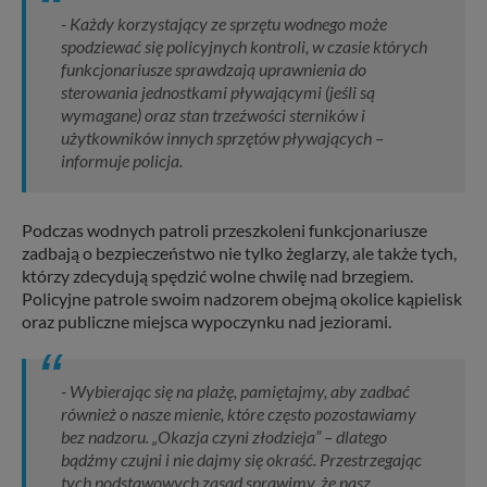
- Każdy korzystający ze sprzętu wodnego może
spodziewać się policyjnych kontroli, w czasie których
funkcjonariusze sprawdzają uprawnienia do
sterowania jednostkami pływającymi (jeśli są
wymagane) oraz stan trzeźwości sterników i
użytkowników innych sprzętów pływających –
informuje policja.
Podczas wodnych patroli przeszkoleni funkcjonariusze
zadbają o bezpieczeństwo nie tylko żeglarzy, ale także tych,
którzy zdecydują spędzić wolne chwilę nad brzegiem.
Policyjne patrole swoim nadzorem obejmą okolice kąpielisk
oraz publiczne miejsca wypoczynku nad jeziorami.
- Wybierając się na plażę, pamiętajmy, aby zadbać
również o nasze mienie, które często pozostawiamy
bez nadzoru. „Okazja czyni złodzieja” – dlatego
bądźmy czujni i nie dajmy się okraść. Przestrzegając
tych podstawowych zasad sprawimy, że nasz