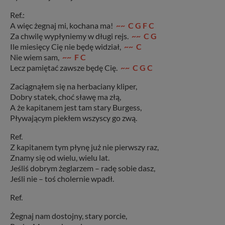
Ref.:
A więc żegnaj mi, kochana ma!
~~ C G F C
Za chwilę wypłyniemy w długi rejs.
~~ C G
Ile miesięcy Cię nie będę widział,
~~ C
Nie wiem sam,
~~ F C
Lecz pamiętać zawsze będę Cię.
~~ C G C
Zaciągnąłem się na herbaciany kliper,
Dobry statek, choć sławę ma złą,
A że kapitanem jest tam stary Burgess,
Pływającym piekłem wszyscy go zwą.
Ref.
Z kapitanem tym płynę już nie pierwszy raz,
Znamy się od wielu, wielu lat.
Jeśliś dobrym żeglarzem – radę sobie dasz,
Jeśli nie – toś cholernie wpadł.
Ref.
Żegnaj nam dostojny, stary porcie,