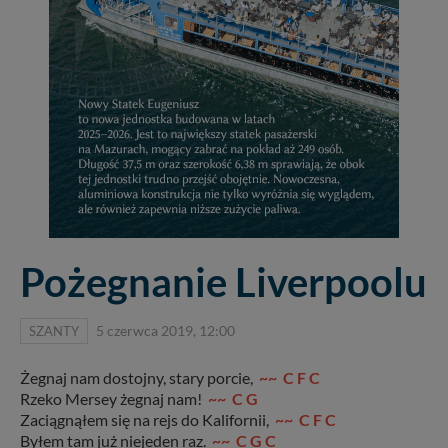
Pożegnanie Liverpoolu
SZANTY
5 czerwca 2019, 12:00
Żegnaj nam dostojny, stary porcie,
~~ C F C
Rzeko Mersey żegnaj nam!
~~ C G
Zaciągnąłem się na rejs do Kalifornii,
~~ C F C
Byłem tam już niejeden raz.
~~ C G C