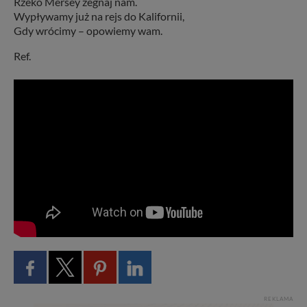
Rzeko Mersey żegnaj nam.
Wypływamy już na rejs do Kalifornii,
Gdy wrócimy – opowiemy wam.
Ref.
REKLAMA