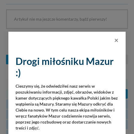
Artykuł nie ma jeszcze komentarzy, bądź pierwszy!
×
KONCERTY NA MAZURACH
Drogi miłośniku Mazur
SIERPIEŃ
WRZESIEŃ
PAŹDZIERNIK
:)
PN
WT
ŚR
CZ
PT
SO
N
27
28
29
30
31
1
2
Cieszymy się, że odwiedziłeś nasz serwis w
poszukiwaniu informacji, zdjęć, obrazów, widoków z
3
4
5
6
7
8
9
kamer dotyczących pięknego kawałka Polski jakim bez
10
11
12
13
14
15
16
wątpienia są Mazury. Staramy się Mazury odkryć dla
Ciebie na nowo. W tym celu nasza ekipa miłośników i
17
18
19
20
21
22
23
wręcz fanatyków Mazur codziennie rozwija serwis,
poprzez jego rozbudowę oraz dostarczanie nowych
24
25
26
27
28
29
30
treści i zdj
ęć.