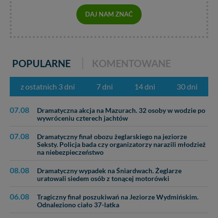
DAJ NAM ZNAĆ
POPULARNE
KOMENTOWANE
z ostatnich 3 dni
7 dni
14 dni
30 dni
07.08
Dramatyczna akcja na Mazurach. 32 osoby w wodzie po
wywróceniu czterech jachtów
07.08
Dramatyczny finał obozu żeglarskiego na jeziorze
Seksty. Policja bada czy organizatorzy narazili młodzież
na niebezpieczeństwo
08.08
Dramatyczny wypadek na Śniardwach. Żeglarze
uratowali siedem osób z tonącej motorówki
06.08
Tragiczny finał poszukiwań na Jeziorze Wydmińskim.
Odnaleziono ciało 37-latka