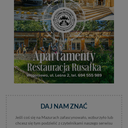
serwisu w
Regulaminie Serwisu
.
Administratorem Twoich danych jest: Agencja
Reklamowa Kreacja Monika Borkowska, z siedzibą ul.
Wiejska 17, 11-500 Giżycko. Możesz z nami
skontaktować się za pośrednictwem tej
strony
.
W każdej chwili możesz: zażądać dostępu do swoich
danych, zażądać ich poprawienia lub usunięcia,
zabronić ich przetwarzania. Pamiętaj jednak, że nie
zawsze jest możliwe techniczne zrealizowanie Twoich
praw w odniesieniu do informacji zawartych w plikach
cookies. Twoja przeglądarka umożliwia Ci skasowanie
tych plików - w pewnych przypadkach nie możemy tego
zrobić za Ciebie.
Dziękujemy, i życzmy miłego odkrywania Mazur na
nowo...
DAJ NAM ZNAĆ
Jeśli coś się na Mazurach zafascynowało, wzburzyło lub
chcesz się tym podzielić z czytelnikami naszego serwisu