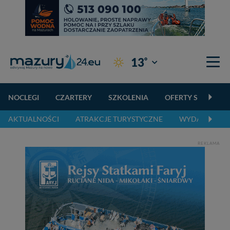
°
13
Giżycko
NOCLEGI
CZARTERY
SZKOLENIA
OFERTY SPECJALN
AKTUALNOŚCI
ATRAKCJE TURYSTYCZNE
WYDARZENIA 
REKLAMA