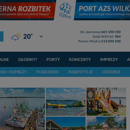
tel. alarmowy
601 100 100
°
20
Giżycko
Szlak WJM tel.
984
Pomoc Wodna
513 090 100
ALNE
GŁODNY?
PORTY
KONCERTY
IMPREZY
A
IA I IMPREZY
PORADNIKI
INWESTYCJE
HISTORIA