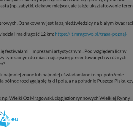
asta (np. zabytki, ciekawe miejsca), ale także ukształtowanie teren
werowych. Oznakowany jest łapą niedźwiedzicy na białym kwadraci
wiedzia i ma długość 12 km:
https://it.mragowo.pl/trasa-poznaj-
ę festiwalami i imprezami artystycznymi. Pod względem liczny
y tym samym do miast najczęściej prezentowanych w różnych
wo?
ek najmniej znane lub najmniej uświadamiane to np. położenie
łnoc rozciągają się łąki i pola, a na południe Puszcza Piska, czy
k np. Wielki Oz Mrągowski, ciąg jezior rynnowych Wielkiej Rynny
ści.
ne śródmieście. Dlatego w Mrągowie budynki mają cechy różnych
su, eklektyzmu, modernizmu, a nawet jeden obiekt jest dobrym
 są zabytkowe drzwi, których w mieście jest ponad 200 szt., a