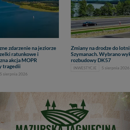
ne zdarzenie na jeziorze
Zmiany na drodze do lotn
zelki ratunkowe i
Szymanach. Wybrano wy
czna akcja MOPR
rozbudowy DK57
 tragedii
INWESTYCJE
5 sierpnia 2026
5 sierpnia 2026