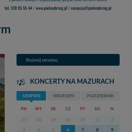
ym
Rozwój serwisu
KONCERTY NA MAZURACH
SIERPIEŃ
WRZESIEŃ
PAŹDZIERNIK
PN
WT
ŚR
CZ
PT
SO
N
27
28
29
30
31
1
2
3
4
5
6
7
8
9