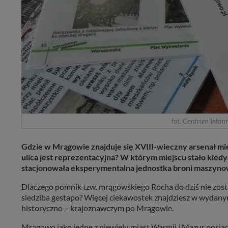
fot. Centrum Infor
Gdzie w Mrągowie znajduje się XVIII-wieczny arsenał mi
ulica jest reprezentacyjna? W którym miejscu stało kie
stacjonowała eksperymentalna jednostka broni maszyno
Dlaczego pomnik tzw. mrągowskiego Rocha do dziś nie zosta
siedziba gestapo? Więcej ciekawostek znajdziesz w wydan
historyczno – krajoznawczym po Mrągowie.
Mrągowo jako jedne z niewielu miast Warmii i Mazur posiada