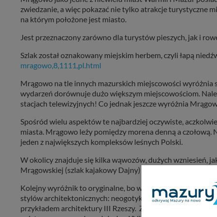
zwiedzanie, a więc pokazać nie tylko atrakcje turystyczne mi
na którym położone jest miasto.
Jest przeznaczony zarówno dla turystów pieszych, jak i ro
Szlak został oznakowany miejskim herbem, czyli łapą niedź
mragowo,8,1111,pl.html
Mrągowo na tle innych mazurskich miejscowości wyróżnia si
wydarzeń dorównuje dużo większym miejscowościom. Należ
stacjach telewizyjnych! Co jednak jeszcze wyróżnia Mrągo
Spośród wielu aspektów te najbardziej oczywiste, aczkolwi
miasta. Mrągowo leży pomiędzy morena denną a czołową. Na pó
jeden z największych kompleksów leśnych Polski.
W okolicy znajduje się kilka wąwozów, dużych wzniesień, ja
Mrągowskiej (szlak kajakowy Dajny) a nawet Źródełko Miło
Kolejny wyróżnik to oryginalne, bo właściwie niezniszczo
stylów architektonicznych: neogotyku, secesji, neorenesan
przykładem architektury III Rzeszy. Z architekturą związane