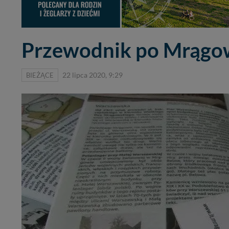
Przewodnik po Mrągow
BIEŻĄCE
22 lipca 2020, 9:29