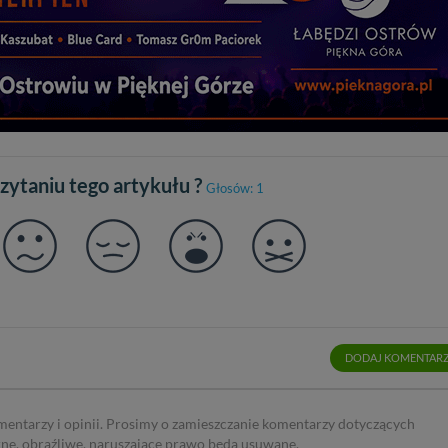
sz: zażądać dostępu do swoich danych, zażądać ich poprawienia lub usuni
taj jednak, że nie zawsze jest możliwe techniczne zrealizowanie Twoich 
 w plikach cookies. Twoja przeglądarka umożliwia Ci skasowanie tych p
my tego zrobić za Ciebie.
 miłego odkrywania Mazur na nowo...
czytaniu tego artykułu ?
Głosów: 1
DODAJ KOMENTAR
mentarzy i opinii. Prosimy o zamieszczanie komentarzy dotyczących
rne, obraźliwe, naruszające prawo będą usuwane.