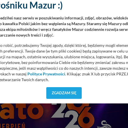
ośniku Mazur :)
tek historycznych. By ułatwić orientację w Mrągowie u dołu stron
iedziłeś nasz serwis w poszukiwaniu informacji, zdjęć, obrazów, widok
 kawałka Polski jakim bez wątpienia są Mazury. Staramy się Mazury odk
rchiwalne ze zbiorów Janusza Sibika oraz opisy zabytkowych,
za ekipa miłośników i wręcz fanatyków Mazur codziennie rozwija serwi
rczanie nowych treści i zdj
ęć.
o robić, potrzebujemy Twojej zgody, dzięki której, będziemy mogli eleme
 preferencji. Twoje dane (w tym pliki cookies) będą zapisywane w celu 
cji na mapach, ostatnie wyszukania, ulubione miejsca, logowania, itp). 
priorytetowe, bez poinformowania Ciebie nie będziemy zmieniać zakresu 
ezpieczne, jeśli masz wątpliwości co do naszych intencji, zawsze możesz
yskach w naszej
Polityce Prywatności
. Klikając znak X lub przycisk P
zetwarzanie Twoich danych.
REKL
orzystuje oraz nie udostępnia Twoich danych innym podmiotom oraz oso
ZGADZAM SIĘ
cja, gdy przekazanie Twoich danych jest elementem usługi (przekazanie d
anie danych w przypadku rezerwacji usług typu: nocleg, czartery, itp). W
lności serwisu w
Regulaminie Serwisu
.
ch danych jest: Agencja Reklamowa Kreacja Monika Borkowska, z siedzi
sz z nami skontaktować się za pośrednictwem tej
strony
.