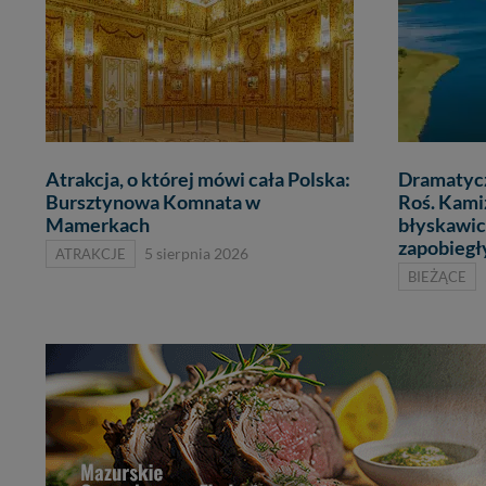
Atrakcja, o której mówi cała Polska:
Dramatycz
Bursztynowa Komnata w
Roś. Kami
Mamerkach
błyskawi
zapobiegły
ATRAKCJE
5 sierpnia 2026
BIEŻĄCE