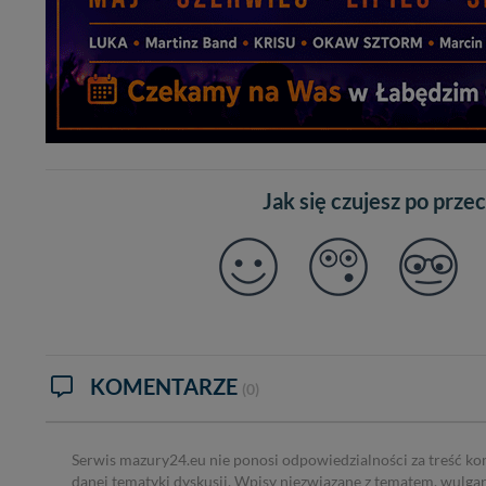
W każdej chwili może
przetwarzania. Pamię
informacji zawartych
przypadkach nie może
Dziękujemy, i życzmy
Jak się czujesz po prze
KOMENTARZE
(0)
Serwis mazury24.eu nie ponosi odpowiedzialności za treść ko
danej tematyki dyskusji. Wpisy niezwiązane z tematem, wulga