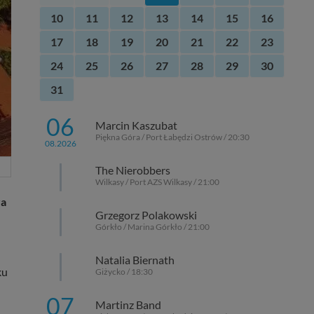
10
11
12
13
14
15
16
17
18
19
20
21
22
23
24
25
26
27
28
29
30
31
06
Marcin Kaszubat
Piękna Góra / Port Łabędzi Ostrów / 20:30
08.2026
The Nierobbers
Wilkasy / Port AZS Wilkasy / 21:00
ra
Grzegorz Polakowski
Górkło / Marina Górkło / 21:00
Natalia Biernath
ku
Giżycko / 18:30
07
Martinz Band