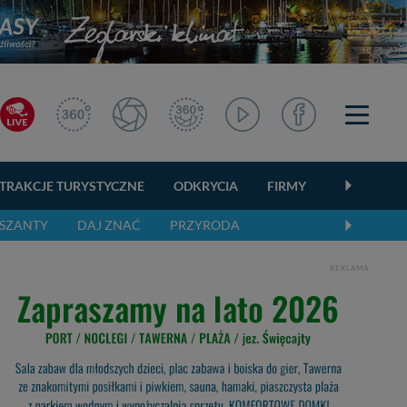
TRAKCJE TURYSTYCZNE
ODKRYCIA
FIRMY
OGŁOSZEN
SZANTY
DAJ ZNAĆ
PRZYRODA
REKLAMA