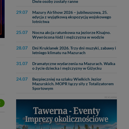
Dwie osoby zostały ranne
ęcia, zabronić ich
praw w odniesieniu do
29.07
Mazury AirShow 2026 – jubileuszowa, 25.
lików - w pewnych
edycja z wyjątkową ekspozycją wojskowego
lotnictwa
25.07
Nocna akcja ratunkowa na jeziorze Kisajno.
Wywrócona łódź i mężczyzna w wodzie
28.07
Dni Kruklanek 2026. Trzy dni muzyki, zabawy i
letniego klimatu na Mazurach
31.07
Dramatyczne wydarzenia na Mazurach. Walka
o życie dziecka i mężczyzny w Giżycku
24.07
Bezpieczniej na szlaku Wielkich Jezior
Mazurskich. MOPR łączy siły z Totalizatorem
Sportowym
REKLAMA
Z