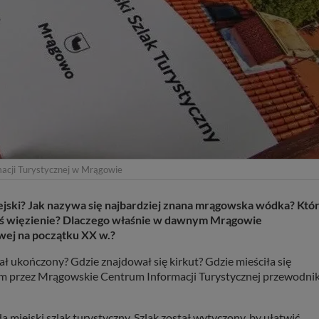
macji Turystycznej w Mrągowie
ejski? Jak nazywa się najbardziej znana mrągowska wódka? Któ
dyś więzienie? Dlaczego właśnie w dawnym Mrągowie
wej na początku XX w.?
ł ukończony? Gdzie znajdował się kirkut? Gdzie mieściła się
ym przez Mrągowskie Centrum Informacji Turystycznej przewodni
 miejski szlak turystyczny. Szlak został wytyczony, by ułatwić