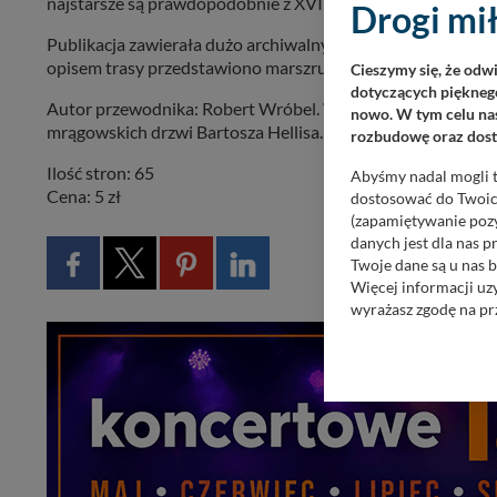
najstarsze są prawdopodobnie z XVIII wieku.
Drogi mił
Publikacja zawierała dużo archiwalnych zdjęć oraz ciekawos
opisem trasy przedstawiono marszrutę.
Cieszymy się, że odw
dotyczących pięknego
Autor przewodnika: Robert Wróbel. Wykorzystano zdjęcia a
nowo. W tym celu nas
mrągowskich drzwi Bartosza Hellisa.
rozbudowę oraz dosta
Ilość stron: 65
Abyśmy nadal mogli t
Cena: 5 zł
dostosować do Twoich
(zapamiętywanie pozy
danych jest dla nas 
Twoje dane są u nas b
Więcej informacji uz
wyrażasz zgodę na pr
Nasz serwis nie wyk
Wyjątkiem jest sytua
kontaktowego, przekaz
zasadach i funkcjona
Administratorem Twoi
11-500 Giżycko. Może