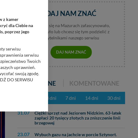
 z
DAJ NAM ZNAĆ
ów z kamer
ryć dla Ciebie na
Jeśli coś się na Mazurach zafascynowało,
s, poprzez jego
wzburzyło lub chcesz się tym podzielić z
czytelnikami naszego serwisu
nty serwisu
DAJ NAM ZNAĆ
usprawnienia serwisu
Bezpieczeństwo Twoich
naszych uprawnień.
 wycofać swoją zgodę.
RZEJDŹ DO SERWISU
POPULARNE
KOMENTOWANE
AMA
bom trzecim.
z ostatnich 3 dni
7 dni
14 dni
30 dni
anych z formularza
ięcej informacji o
31.07
Ciężki sprzęt nad Jeziorem Nidzkim. 63-latek
zapłaci 20 tysięcy złotych za zniszczenie linii
brzegowej
bą ul. Wiejska 17,
23.07
Wybuch gazu na jachcie w porcie Sztynort.