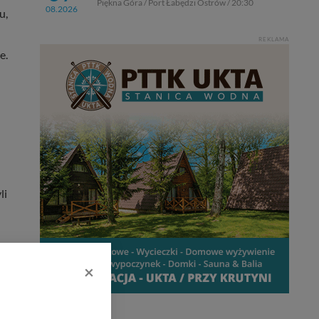
Piękna Góra / Port Łabędzi Ostrów / 20:30
08.2026
u,
REKLAMA
e.
li
×