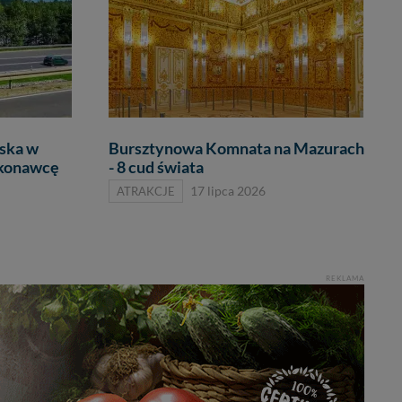
iska w
Bursztynowa Komnata na Mazurach
konawcę
- 8 cud świata
ATRAKCJE
17 lipca 2026
REKLAMA