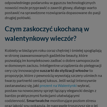
odpowiedniego podarunku w gąszczu technologicznych
nowości może przyprawić o zawrót głowy, dlatego warto
postawić na sprawdzone rozwiązania dopasowane do pasji
drugiej połówki.
Czym zaskoczyć ukochaną w
walentynkowy wieczór?
Kobiety w bieżącym roku coraz chętniej i śmielej spoglądają
w stronę zaawansowanych gadżetów beauty, które
pozwalają im kompleksowo zadbać o dobre samopoczucie
w domowym zaciszu. Inteligentne urządzenia do pielęgnacji
cery czy innowacyjne
suszarki do stylizacji włosów
to
propozycje, które z pewnością wywołają szczery uśmiech na
twarzy partnerki ceniącej luksus. Jeśli wciąż intensywnie
zastanawiasz się, jaki
prezent na Walentynki
wybrać,
postaw na nowoczesny sprzęt łączący elegancki design z
bardzo praktycznymi funkcjami ułatwiającymi
codzienność.
Smartwatche
monitorujące poziom stresu
oraz jakość snu pokazują, że naprawdę troszczysz się o jej