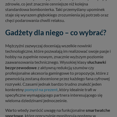
zdrowie, co jest znacznie cenniejsze niż kolejna
standardowa bombonierka. Taki przemyślany upominek
staje się wyrazem głębokiego zrozumienia jej potrzeb oraz
chęci podarowania chwili relaksu.
Gadżety dla niego – co wybrać?
Mężczyźni zazwyczaj doceniają wszelkie nowinki
technologiczne, które pozwalają im realizować swoje pasje i
hobby na zupełnie nowym, znacznie wyższym poziomie
zaawansowania technicznego. Wysokiej klasy
słuchawki
bezprzewodowe
z aktywną redukcją szumów czy
profesjonalne akcesoria gamingowe to propozycje, które z
pewnością zostaną docenione przez każdego fana cyfrowej
rozrywki. Czasami jednak bardzo trudno znaleźć jeden
konkretny
pomysł na prezent
, który idealnie trafi w
specyficzne wymagającego partnera interesującego się
wieloma dziedzinami jednocześnie.
Warto wtedy zwrócić uwagę na funkcjonalne
smartwatche
sportowe
, które precyzyjnie monitorują postępy w