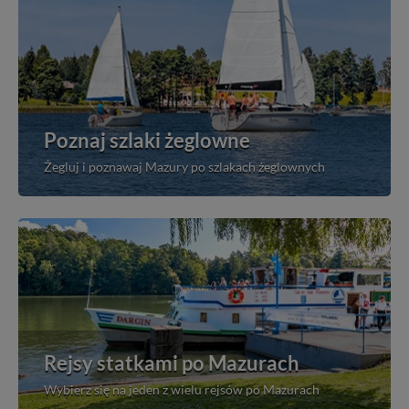
Poznaj szlaki żeglowne
Żegluj i poznawaj Mazury po szlakach żeglownych
Rejsy statkami po Mazurach
Wybierz się na jeden z wielu rejsów po Mazurach