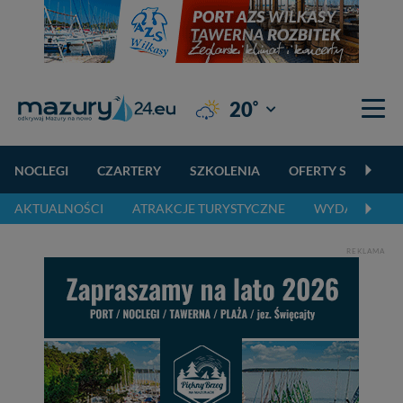
°
20
Giżycko
NOCLEGI
CZARTERY
SZKOLENIA
OFERTY SPECJALN
AKTUALNOŚCI
ATRAKCJE TURYSTYCZNE
WYDARZENIA 
REKLAMA