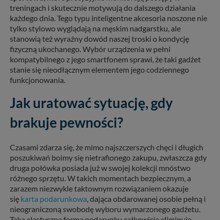
treningach i skutecznie motywują do dalszego działania
każdego dnia. Tego typu inteligentne akcesoria noszone nie
tylko stylowo wyglądają na męskim nadgarstku, ale
stanowią też wyraźny dowód naszej troski o kondycję
fizyczną ukochanego. Wybór urządzenia w pełni
kompatybilnego z jego smartfonem sprawi, że taki gadżet
stanie się nieodłącznym elementem jego codziennego
funkcjonowania.
Jak uratować sytuację, gdy
brakuje pewności?
Czasami zdarza się, że mimo najszczerszych chęci i długich
poszukiwań boimy się nietrafionego zakupu, zwłaszcza gdy
druga połówka posiada już w swojej kolekcji mnóstwo
różnego sprzętu. W takich momentach bezpiecznym, a
zarazem niezwykle taktownym rozwiązaniem okazuje
się
karta podarunkowa
, dająca obdarowanej osobie pełną i
nieograniczoną swobodę wyboru wymarzonego gadżetu.
Taka elastyczna forma podarunku całkowicie eliminuje