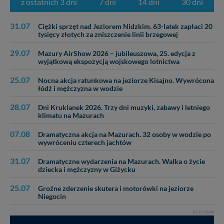
z ostatnich 3 dni
7 dni
14 dni
30 dni
31.07
Ciężki sprzęt nad Jeziorem Nidzkim. 63-latek zapłaci 20
tysięcy złotych za zniszczenie linii brzegowej
29.07
Mazury AirShow 2026 – jubileuszowa, 25. edycja z
wyjątkową ekspozycją wojskowego lotnictwa
25.07
Nocna akcja ratunkowa na jeziorze Kisajno. Wywrócona
łódź i mężczyzna w wodzie
28.07
Dni Kruklanek 2026. Trzy dni muzyki, zabawy i letniego
klimatu na Mazurach
07.08
Dramatyczna akcja na Mazurach. 32 osoby w wodzie po
wywróceniu czterech jachtów
31.07
Dramatyczne wydarzenia na Mazurach. Walka o życie
dziecka i mężczyzny w Giżycku
25.07
Groźne zderzenie skutera i motorówki na jeziorze
Niegocin
REKLAMA